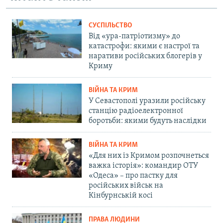
СУСПІЛЬСТВО
Від «ура-патріотизму» до
катастрофи: якими є настрої та
наративи російських блогерів у
Криму
ВІЙНА ТА КРИМ
У Севастополі уразили російську
станцію радіоелектронної
боротьби: якими будуть наслідки
ВІЙНА ТА КРИМ
«Для них із Кримом розпочнеться
важка історія»: командир ОТУ
«Одеса» – про пастку для
російських військ на
Кінбурнській косі
ПРАВА ЛЮДИНИ