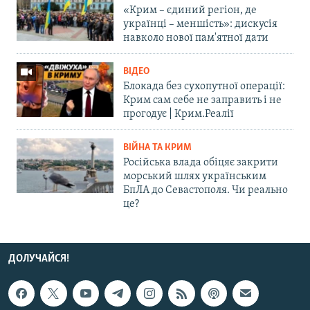
«Крим – єдиний регіон, де
українці – меншість»: дискусія
навколо нової пам'ятної дати
ВІДЕО
Блокада без сухопутної операції:
Крим сам себе не заправить і не
прогодує | Крим.Реалії
ВІЙНА ТА КРИМ
Російська влада обіцяє закрити
морський шлях українським
БпЛА до Севастополя. Чи реально
це?
ДОЛУЧАЙСЯ!