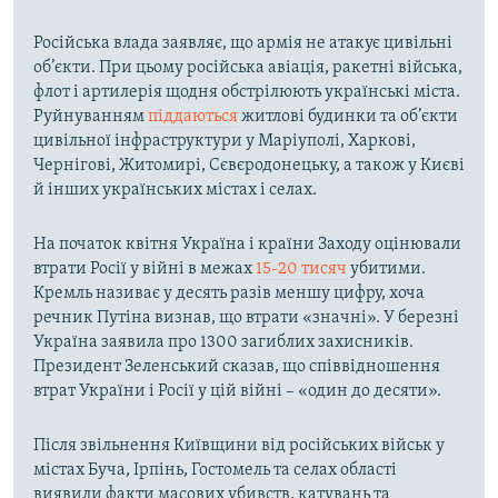
Російська влада заявляє, що армія не атакує цивільні
об’єкти. При цьому російська авіація, ракетні війська,
флот і артилерія щодня обстрілюють українські міста.
Руйнуванням
піддаються
житлові будинки та об’єкти
цивільної інфраструктури у Маріуполі, Харкові,
Чернігові, Житомирі, Сєвєродонецьку, а також у Києві
й інших українських містах і селах.
На початок квітня Україна і країни Заходу оцінювали
втрати Росії у війні в межах
15-20 тисяч
убитими.
Кремль називає у десять разів меншу цифру, хоча
речник Путіна визнав, що втрати «значні». У березні
Україна заявила про 1300 загиблих захисників.
Президент Зеленський сказав, що співвідношення
втрат України і Росії у цій війні – «один до десяти».
Після звільнення Київщини від російських військ у
містах Буча, Ірпінь, Гостомель та селах області
виявили факти масових убивств, катувань та