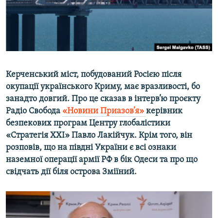
ВІДЕОУРОКИ «ELIFBE»
Русский
СВІДЧЕННЯ ОКУПАЦІЇ
Qırımtatar
УКРАЇНСЬКА ПРОБЛЕМА КРИМУ
ДОЛУЧАЙСЯ!
ІНФОГРАФІКА
Керченський міст, побудований Росією після
окупації українського Криму, має вразливості, бо
занадто довгий. Про це сказав в інтерв’ю проєкту
Усі сайти RFE/RL
Радіо Свобода
«Новини Приазов’я»
керівник
безпекових програм Центру глобалістики
«Стратегія XXI» Павло Лакійчук. Крім того, він
розповів, що на півдні України є всі ознаки
наземної операції армії РФ в бік Одеси та про що
свідчать дії біля острова Зміїний.