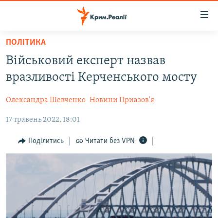
Доступність
посилання
Перейти
ПОЛІТИКА
до
НОВИНИ
Військовий експерт назвав
основного
ВОДА.КРИМ
матеріалу
вразливості Керченського мосту
ВІДЕО ТА ФОТО
Перейти
до
Олександра Шевченко
Новини Приазов'я
ПОЛІТИКА
основної
17 травень 2022, 18:01
БЛОГИ
навігації
Перейти
ПОГЛЯД
Поділитись
Читати без VPN
до
ІНТЕРВ'Ю
пошуку
ВСЕ ЗА ДЕНЬ
СПЕЦПРОЕКТИ
ЯК ОБІЙТИ БЛОКУВАННЯ
ДЕПОРТАЦІЯ