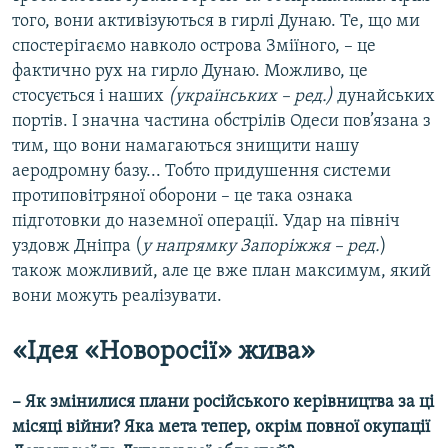
того, вони активізуються в гирлі Дунаю. Те, що ми
спостерігаємо навколо острова Зміїного, – це
фактично рух на гирло Дунаю. Можливо, це
стосується і наших
(українських – ред.)
дунайських
портів. І значна частина обстрілів Одеси пов’язана з
тим, що вони намагаються знищити нашу
аеродромну базу... Тобто придушення системи
протиповітряної оборони – це така ознака
підготовки до наземної операції. Удар на північ
уздовж Дніпра (
у напрямку Запоріжжя – ред.
)
також можливий, але це вже план максимум, який
вони можуть реалізувати.
«Ідея «Новоросії» жива»
– Як змінилися плани російського керівництва за ці
місяці війни? Яка мета тепер, окрім повної окупації