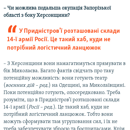
– Чи можлива подальша окупація Запорізької
області з боку Херсонщини?
У Придністров’ї розташовані склади
14-ї армії Росії. Це такий хаб, куди не
потрібний логістичний ланцюжок
– З Херсонщини вони намагатимуться прямувати в
бік Миколаєва. Багато фактів свідчать про таку
потенційну можливість: вони готують театр
(
воєнних дій – ред.
) на Одещині, на Миколаївщині.
Поки потенційно готують, опосередковано. Треба
розуміти, що в Придністров’ї розташовані склади
14-ї армії (
Росії – ред.
). Це такий хаб, куди не
потрібний логістичний ланцюжок. Тобто вони
можуть сформувати там угруповання сил, і їх не
треба забезпечувати зброєю та боєприпасами. Крім