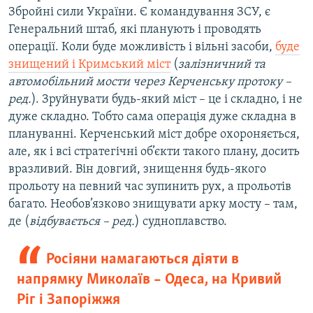
Збройні сили України. Є командування ЗСУ, є
Генеральний штаб, які планують і проводять
операції. Коли буде можливість і вільні засоби,
буде
знищений і Кримський міст
(
залізничний та
автомобільний мости через Керченську протоку –
ред.
). Зруйнувати будь-який міст – це і складно, і не
дуже складно. Тобто сама операція дуже складна в
плануванні. Керченський міст добре охороняється,
але, як і всі стратегічні об’єкти такого плану, досить
вразливий. Він довгий, знищення будь-якого
прольоту на певний час зупинить рух, а прольотів
багато. Необов’язково знищувати арку мосту – там,
де (
відбувається – ред.
) судноплавство.
Росіяни намагаються діяти в
напрямку Миколаїв – Одеса, на Кривий
Ріг і Запоріжжя