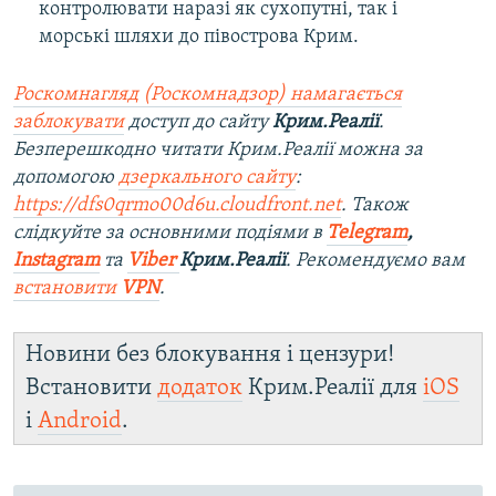
контролювати наразі як сухопутні, так і
морські шляхи до півострова Крим.
Роскомнагляд (Роскомнадзор) намагається
заблокувати
доступ до сайту
Крим.Реалії
.
Безперешкодно читати Крим.Реалії можна за
допомогою
дзеркального сайту
:
https://dfs0qrmo00d6u.cloudfront.net
. Також
слідкуйте за основними подіями в
Telegram
,
Instagram
та
Viber
Крим.Реалії
. Рекомендуємо вам
встановити
VPN
.
Новини без блокування і цензури!
Встановити
додаток
Крим.Реалії для
iOS
і
Android
.