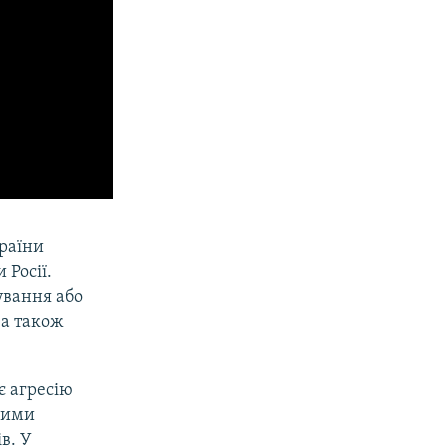
раїни
 Росії.
ування або
 а також
є агресію
вними
в. У