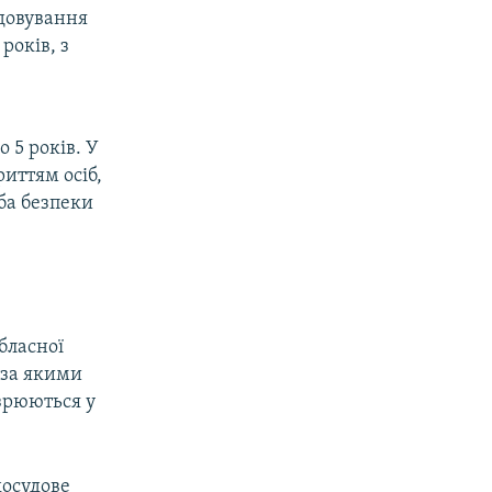
вдовування
років, з
 5 років. У
иттям осіб,
жба безпеки
бласної
 за якими
озрюються у
досудове