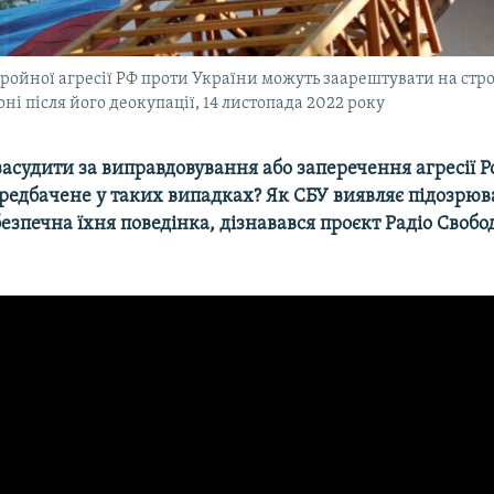
ройної агресії РФ проти України можуть заарештувати на стро
ні після його деокупації, 14 листопада 2022 року
асудити за виправдовування або заперечення агресії Ро
редбачене у таких випадках? Як СБУ виявляє підозрюв
безпечна їхня поведінка, дізнавався проєкт Радіо Своб