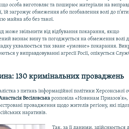
кщо особа виготовляє та поширює матеріали на випра
ії, їй загрожує обмеження або позбавлення волі до п’яти 
єю майна або без такої.
уд може звільнити від відбування покарання, якщо
ний визнає вину та погоджується на обмеження волі до
адку ухвалюється так зване «умовне» покарання. Викр
юються у виправдовуванні агресії Росії, опікується Слу
на: 130 кримінальних проваджень
алістка з питань інформаційної політики Херсонської о
Анастасія Весіловська
розповіла «Новинам Приазов'я»,
єстровані провадження щодо жителів регіону, які під
сійських наративів.
Так, за її даними, здійснюється 