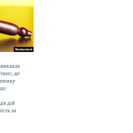
 виклала
тинг, де
дтримку
 що
ія дій
ість за