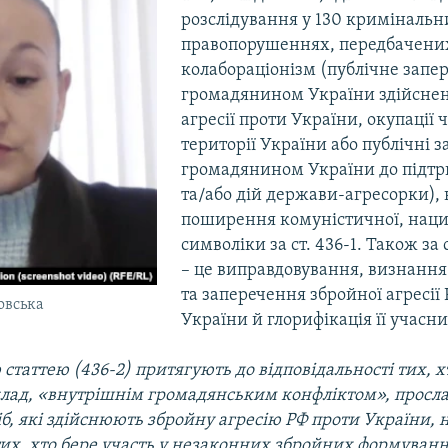
розслідування у 130 кримінальн
правопорушеннях, передбачених ч.
колабораціонізм (публічне запе
громадянином України здійснен
агресії проти України, окупації 
території України або публічні 
громадянином України до підт
та/або дій держави-агресорки),
поширення комуністичної, наци
символіки за ст. 436-1. Також за
– це виправдовування, визнання
та заперечення збройної агресії
овська
України й глорифікація її учасни
 статтею (436-2) притягують до відповідальності тих, х
клад, «внутрішнім громадянським конфліктом», просла
іб, які здійснюють збройну агресію РФ проти України, 
х, хто бере участь у незаконних збройних формуваннях