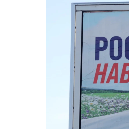
ВІДЕОУРОКИ «ELIFBE»
СВІДЧЕННЯ ОКУПАЦІЇ
УКРАЇНСЬКА ПРОБЛЕМА КРИМУ
ІНФОГРАФІКА