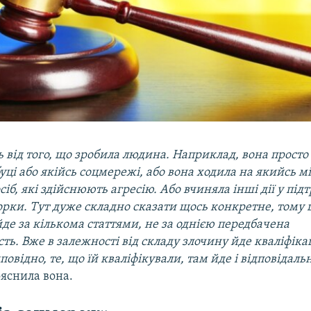
 від того, що зробила людина. Наприклад, вона просто
уці або якійсь соцмережі, або вона ходила на якийсь мі
сіб, які здійснюють агресію. Або вчиняла інші дії у пі
орки. Тут дуже складно сказати щось конкретне, тому
йде за кількома статтями, не за однією передбачена
сть. Вже в залежності від складу злочину йде кваліфікац
повідно, те, що їй кваліфікували, там йде і відповідальн
ояснила вона.