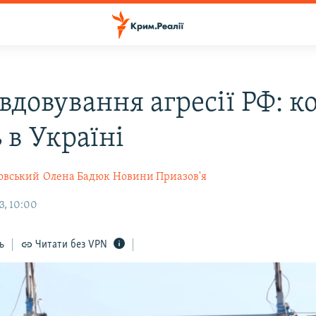
довування агресії РФ: ко
 в Україні
овський
Олена Бадюк
Новини Приазов'я
3, 10:00
ь
Читати без VPN