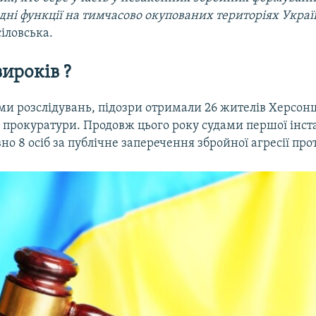
дні функції на тимчасово окупованих територіях Укра
іловська.
ироків ?
ами розслідувань, підозри отримали 26 жителів Херсо
 прокуратури. Продовж цього року судами першої інста
но 8 осіб за публічне заперечення збройної агресії про