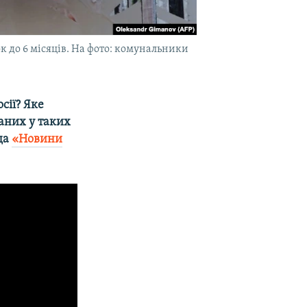
к до 6 місяців. На фото: комунальники
сії? Яке
аних у таких
ода
«Новини