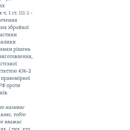
их
 1 ст. 111-1 –
речення
ня збройної
частини
заклики
римки рішень
 виготовлення,
стської
 статтею 436-2
 правомірної
 РФ проти
ків.
то називає
вляє, тобто
не вважає
, і тих, хто