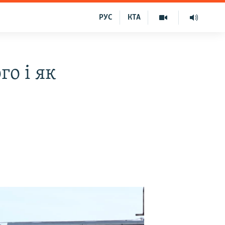
РУС
КТА
го і як