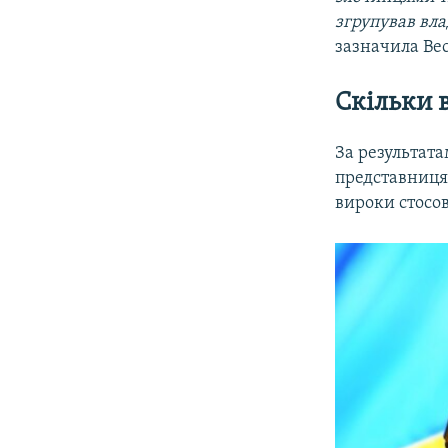
згрупував вла
зазначила Вес
Скільки в
За результат
представниця
вироки стосов