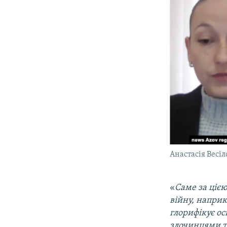
Анастасія Весіл
«
Саме за цією
війну, напри
глорифікує ос
злочинцями ти