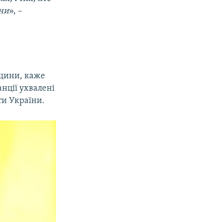
їни
», –
нщини, каже
нції ухвалені
ти України.