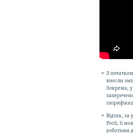
З початком
внесли змі
Зокрема, у
запереченн
глорифікац
Відтак, за
Росії, її 
роботами д