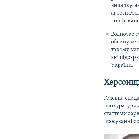
випадку, я
агресії Рос
конфіскаці
Водночас с
обвинуваче
такому вип
які підозр
України.
Херсонщи
Головна спеці
прокуратури
статтями заре
просуванні ро