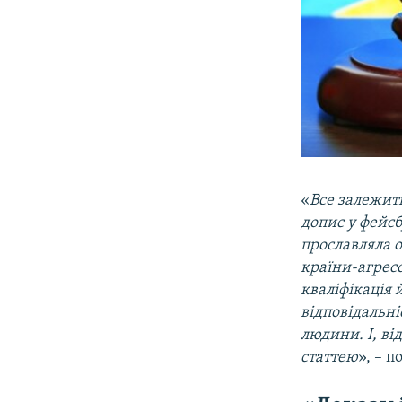
«
Все залежить
допис у фейсб
прославляла о
країни-агрес
кваліфікація 
відповідальні
людини. І, від
статтею
», – п