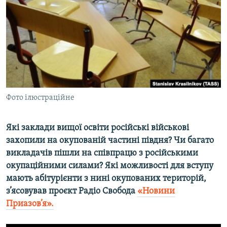
ВІДЕОУРОКИ «ELIFBE»
Русский
СВІДЧЕННЯ ОКУПАЦІЇ
Qırımtatar
УКРАЇНСЬКА ПРОБЛЕМА КРИМУ
ДОЛУЧАЙСЯ!
ІНФОГРАФІКА
Фото ілюстраційне
Усі сайти RFE/RL
Які заклади вищої освіти російські військові
захопили на окупованій частині півдня? Чи багато
викладачів пішли на співпрацю з російськими
окупаційними силами? Які можливості для вступу
мають абітурієнти з нині окупованих територій,
з’ясовував проєкт Радіо Свобода
«Новини
Приазов’я».