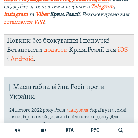
слідкуйте за основними подіями в
Telegram
,
Instagram
та
Viber
Крим.Реалії
. Рекомендуємо вам
встановити
VPN
.
Новини без блокування і цензури!
Встановити
додаток
Крим.Реалії для
iOS
і
Android
.
Масштабна війна Росії проти
України
24 лютого 2022 року Росія
атакувала
Україну на землі
і в повітрі по всій довжині спільного кордону. Для
вторгнення на Київщину із наміром захопити
КТА
РУС
столицю була використана територія Білорусі. На
півдні російська армія окупувала частину Запорізької