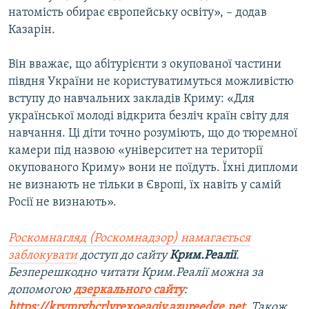
натомість обирає європейську освіту», – додав
Казарін.
Він вважає, що абітурієнти з окупованої частини
півдня України не користуватимуться можливістю
вступу до навчальних закладів Криму: «Для
української молоді відкрита безліч країн світу для
навчання. Ці діти точно розуміють, що до тюремної
камери під назвою «університет на території
окупованого Криму» вони не поїдуть. Їхні дипломи
не визнають не тільки в Європі, їх навіть у самій
Росії не визнають».
Роскомнагляд (Роскомнадзор) намагається
заблокувати
доступ до сайту
Крим.Реалії
.
Безперешкодно читати Крим.Реалії можна за
допомогою
дзеркального сайту
:
https://krymrgbcrlvrexoeaqjy.azureedge.net
. Також