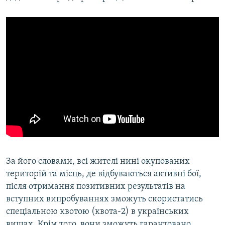
За його словами, всі жителі нині окупованих
територій та місць, де відбуваються активні бої,
після отримання позитивних результатів на
вступних випробуваннях зможуть скористатись
спеціальною квотою (квота-2) в українських
вишах. Крім того, вони зможуть гарантовано