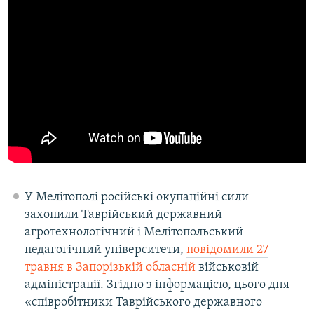
У Мелітополі російські окупаційні сили
захопили Таврійський державний
агротехнологічний і Мелітопольський
педагогічний університети,
повідомили 27
травня в Запорізькій обласній
військовій
адміністрації. Згідно з інформацією, цього дня
«співробітники Таврійського державного