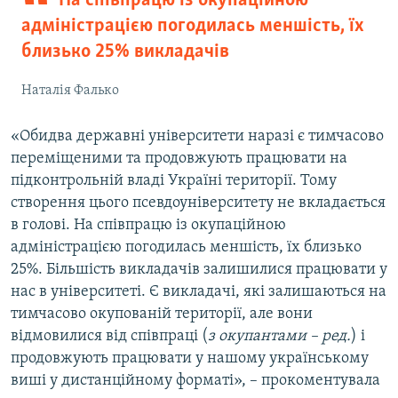
На співпрацю із окупаційною
адміністрацією погодилась меншість, їх
близько 25% викладачів
Наталія Фалько
«Обидва державні університети наразі є тимчасово
переміщеними та продовжують працювати на
підконтрольній владі Україні території. Тому
створення цього псевдоуніверситету не вкладається
в голові. На співпрацю із окупаційною
адміністрацією погодилась меншість, їх близько
25%. Більшість викладачів залишилися працювати у
нас в університеті. Є викладачі, які залишаються на
тимчасово окупованій території, але вони
відмовилися від співпраці (
з окупантами – ред.
) і
продовжують працювати у нашому українському
виші у дистанційному форматі», – прокоментувала