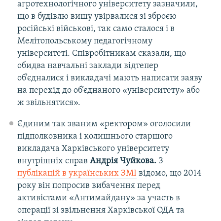
агротехнологічного університету зазначили,
що в будівлю вишу увірвалися зі зброєю
російські військові, так само сталося і в
Мелітопольському педагогічному
університеті. Співробітникам сказали, що
обидва навчальні заклади відтепер
об’єдналися і викладачі мають написати заяву
на перехід до об’єднаного «університету» або
ж звільнятися».
Єдиним так званим «ректором» оголосили
підполковника і колишнього старшого
викладача Харківського університету
внутрішніх справ
Андрія Чуйкова.
З
публікацій в українських ЗМІ
відомо, що 2014
року він попросив вибачення перед
активістами «Антимайдану» за участь в
операції зі звільнення Харківської ОДА та