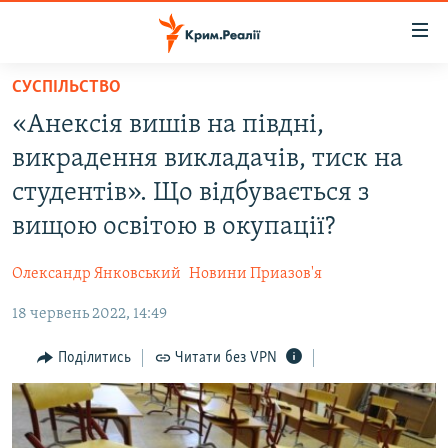
Доступність
посилання
Перейти
СУСПІЛЬСТВО
до
НОВИНИ
«Анексія вишів на півдні,
основного
ВОДА.КРИМ
матеріалу
викрадення викладачів, тиск на
ВІДЕО ТА ФОТО
Перейти
студентів». Що відбувається з
до
ПОЛІТИКА
вищою освітою в окупації?
основної
БЛОГИ
навігації
Олександр Янковський
Новини Приазов'я
Перейти
ПОГЛЯД
до
18 червень 2022, 14:49
ІНТЕРВ'Ю
пошуку
ВСЕ ЗА ДЕНЬ
Поділитись
Читати без VPN
СПЕЦПРОЕКТИ
ЯК ОБІЙТИ БЛОКУВАННЯ
ДЕПОРТАЦІЯ