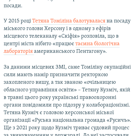
посади.
У 2015 році
Тетяна Томіліна балотувалася
на посаду
міського голови Херсону і в одному з ефірів
місцевого телеканалу «Скіфія» розповіла, що в
центрі міста нібито «працює
таємна біологічна
лабораторія
американського Пентагону».
За даними місцевих ЗМІ, саме Томіліну окупаційні
сили мають намір призначити ректоркою
захопленого вишу, а так званою «очільницею
обласного управління освіти» – Тетяну Кузміч, якій
в травні цього року українські правоохоронні
органи повідомили про підозру у колабораціонізмі.
Тетяна Кузміч є головою херсонської міської
організації «Руська національна громада «Русичъ».
Ще з 2021 року щодо Кузміч триває судовий процес
за звинуваченням у держзраді. До неї застосували