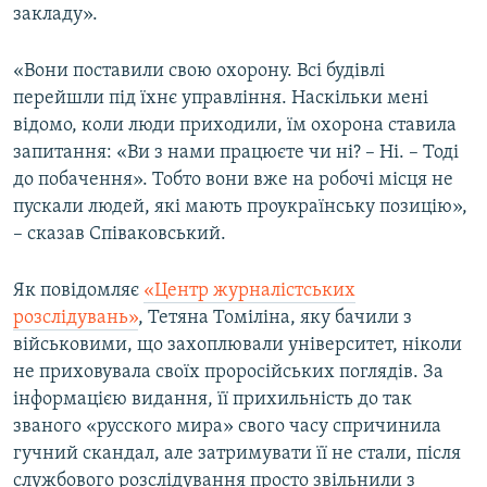
закладу».
«Вони поставили свою охорону. Всі будівлі
перейшли під їхнє управління. Наскільки мені
відомо, коли люди приходили, їм охорона ставила
запитання: «Ви з нами працюєте чи ні? – Ні. – Тоді
до побачення». Тобто вони вже на робочі місця не
пускали людей, які мають проукраїнську позицію»,
– сказав Співаковський.
Як повідомляє
«Центр журналістських
розслідувань»
, Тетяна Томіліна, яку бачили з
військовими, що захоплювали університет, ніколи
не приховувала своїх проросійських поглядів. За
інформацією видання, її прихильність до так
званого «русского мира» свого часу спричинила
гучний скандал, але затримувати її не стали, після
службового розслідування просто звільнили з