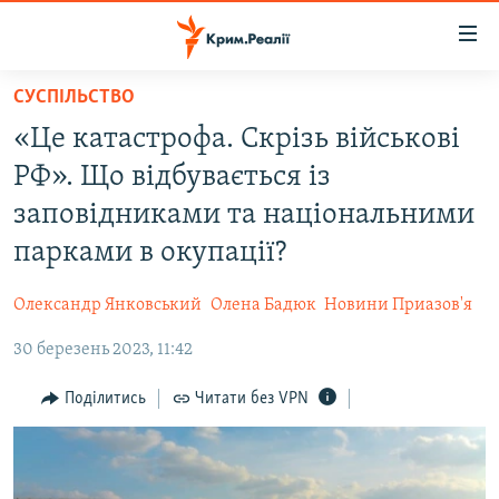
Доступність
посилання
Перейти
СУСПІЛЬСТВО
до
НОВИНИ
«Це катастрофа. Скрізь військові
основного
ВОДА.КРИМ
матеріалу
РФ». Що відбувається із
ВІДЕО ТА ФОТО
Перейти
заповідниками та національними
до
ПОЛІТИКА
парками в окупації?
основної
БЛОГИ
навігації
Олександр Янковський
Олена Бадюк
Новини Приазов'я
Перейти
ПОГЛЯД
до
30 березень 2023, 11:42
ІНТЕРВ'Ю
пошуку
ВСЕ ЗА ДЕНЬ
Поділитись
Читати без VPN
СПЕЦПРОЕКТИ
ЯК ОБІЙТИ БЛОКУВАННЯ
ДЕПОРТАЦІЯ