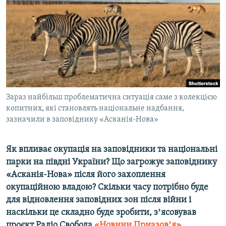
ВІДЕОУРОКИ «ELIFBE»
Русский
СВІДЧЕННЯ ОКУПАЦІЇ
Qırımtatar
УКРАЇНСЬКА ПРОБЛЕМА КРИМУ
ДОЛУЧАЙСЯ!
ІНФОГРАФІКА
Зараз найбільш проблематична ситуація саме з колекцією
копитних, які становлять національне надбання,
Усі сайти RFE/RL
зазначили в заповіднику «Асканія-Нова»
Як впливає окупація на заповідники та національні
парки на півдні України? Що загрожує заповіднику
«Асканія-Нова» після його захоплення
окупаційною владою? Скільки часу потрібно буде
для відновлення заповідних зон після війни і
наскільки це складно буде зробити, зʼясовував
проєкт Радіо Свобода
«Новини Приазовʼя».