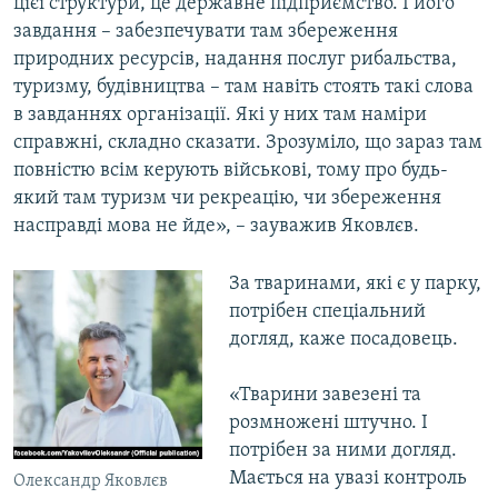
цієї структури, це державне підприємство. І його
завдання – забезпечувати там збереження
природних ресурсів, надання послуг рибальства,
туризму, будівництва – там навіть стоять такі слова
в завданнях організації. Які у них там наміри
справжні, складно сказати. Зрозуміло, що зараз там
повністю всім керують військові, тому про будь-
який там туризм чи рекреацію, чи збереження
насправді мова не йде», – зауважив Яковлєв.
За тваринами, які є у парку,
потрібен спеціальний
догляд, каже посадовець.
«Тварини завезені та
розмножені штучно. І
потрібен за ними догляд.
Мається на увазі контроль
Олександр Яковлєв