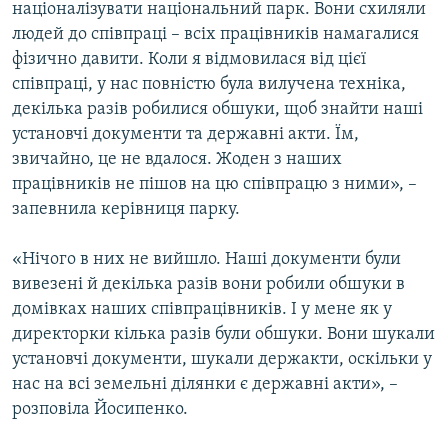
націоналізувати національний парк. Вони схиляли
людей до співпраці – всіх працівників намагалися
фізично давити. Коли я відмовилася від цієї
співпраці, у нас повністю була вилучена техніка,
декілька разів робилися обшуки, щоб знайти наші
установчі документи та державні акти. Їм,
звичайно, це не вдалося. Жоден з наших
працівників не пішов на цю співпрацю з ними», –
запевнила керівниця парку.
«Нічого в них не вийшло. Наші документи були
вивезені й декілька разів вони робили обшуки в
домівках наших співпрацівників. І у мене як у
директорки кілька разів були обшуки. Вони шукали
установчі документи, шукали держакти, оскільки у
нас на всі земельні ділянки є державні акти», –
розповіла Йосипенко.