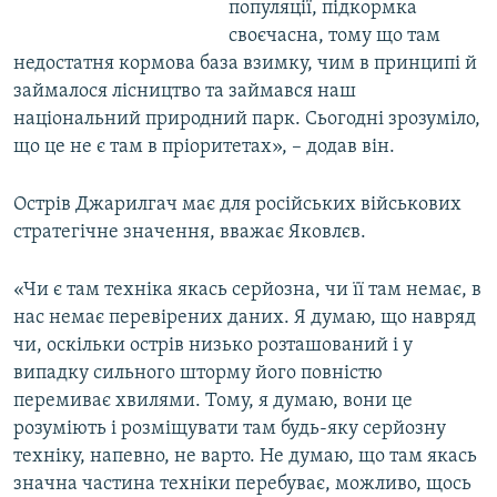
популяції, підкормка
своєчасна, тому що там
недостатня кормова база взимку, чим в принципі й
займалося лісництво та займався наш
національний природний парк. Сьогодні зрозуміло,
що це не є там в пріоритетах», – додав він.
Острів Джарилгач має для російських військових
стратегічне значення, вважає Яковлєв.
«Чи є там техніка якась серйозна, чи її там немає, в
нас немає перевірених даних. Я думаю, що навряд
чи, оскільки острів низько розташований і у
випадку сильного шторму його повністю
перемиває хвилями. Тому, я думаю, вони це
розуміють і розміщувати там будь-яку серйозну
техніку, напевно, не варто. Не думаю, що там якась
значна частина техніки перебуває, можливо, щось