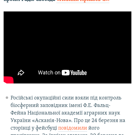
Російські окупаційні сили взяли під контроль
біосферний заповідник імені Ф.Е. Фальц-
Фейна Національної академії аграрних наук
України «Асканія-Нова». Про це 24 березня на
сторінці у фейсбуці
повідомили
його