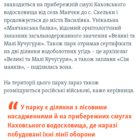
знаходиться на прибережній смузі Каховського
водосховища від села Маячки до с. Скельки і
продовжується до міста Василівка. Унікальна
«Маячанська балка», відомий орнітологічний
заказник загальнодержавного значення «Великі та
Малі Кучугури». Також парк отримав сертифікати
на дві ділянки водоболотних угідь – це архіпелаг
«Великі та Малі Кучугури», а також заплави «Сім
маяків», – поділилась вона.
На території цього парку зараз також
розміщуються російські військові, каже керівниця.
У парку є ділянки з лісовими
насадженнями й на прибережних смугах
Каховського водосховища, де наразі
побудовані їхні лінії оборони