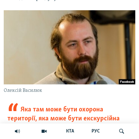
Олексій Василюк
Яка там може бути охорона
території, яка може бути екскурсійна
діяльність та наукові дослідження.
КТА
РУС
Звичайно, все це неможливо