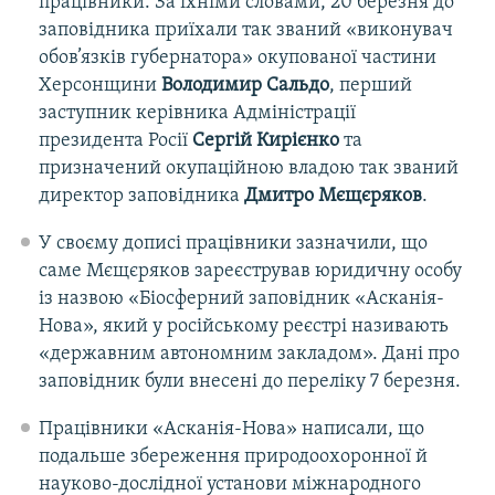
працівники. За їхніми словами, 20 березня до
заповідника приїхали так званий «виконувач
обов’язків губернатора» окупованої частини
Херсонщини
Володимир Сальдо
, перший
заступник керівника Адміністрації
президента Росії
Сергій Кирієнко
та
призначений окупаційною владою так званий
директор заповідника
Дмитро Мєщєряков
.
У своєму дописі працівники зазначили, що
саме Мєщєряков зареєстрував юридичну особу
із назвою «Біосферний заповідник «Асканія-
Нова», який у російському реєстрі називають
«державним автономним закладом». Дані про
заповідник були внесені до переліку 7 березня.
Працівники «Асканія-Нова» написали, що
подальше збереження природоохоронної й
науково-дослідної установи міжнародного