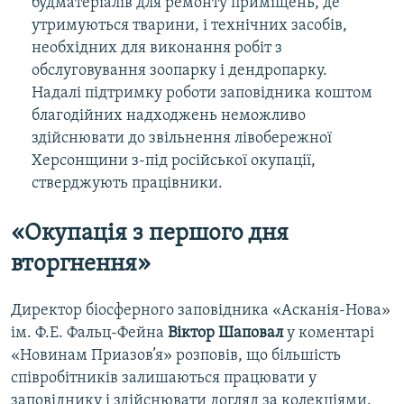
будматеріалів для ремонту приміщень, де
утримуються тварини, і технічних засобів,
необхідних для виконання робіт з
обслуговування зоопарку і дендропарку.
Надалі підтримку роботи заповідника коштом
благодійних надходжень неможливо
здійснювати до звільнення лівобережної
Херсонщини з-під російської окупації,
стверджують працівники.
«Окупація з першого дня
вторгнення»
Директор біосферного заповідника «Асканія-Нова»
ім. Ф.Е. Фальц-Фейна
Віктор Шаповал
у коментарі
«Новинам Приазов’я» розповів, що більшість
співробітників залишаються працювати у
заповіднику і здійснювати догляд за колекціями.