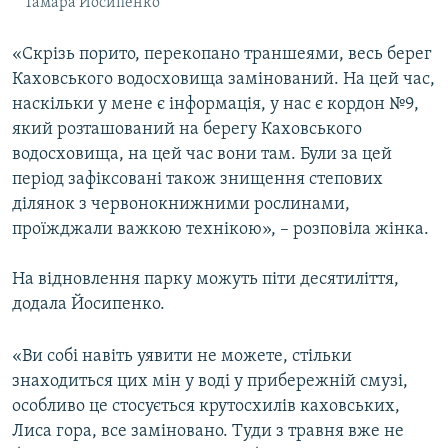
Тамара Йосипенко
«Скрізь порито, перекопано траншеями, весь берег
Каховського водосховища замінований. На цей час,
наскільки у мене є інформація, у нас є кордон №9,
який розташований на берегу Каховського
водосховища, на цей час вони там. Були за цей
період зафіксовані також знищення степових
ділянок з червонокнижними рослинами,
проїжджали важкою технікою», – розповіла жінка.
На відновлення парку можуть піти десятиліття,
додала Йосипенко.
«Ви собі навіть уявити не можете, стільки
знаходиться цих мін у воді у прибережній смузі,
особливо це стосується крутосхилів каховських,
Лиса гора, все заміновано. Туди з травня вже не