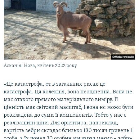
Асканія–Нова, квітень 2022 року
«Це катастрофа, от в загальних рисах це
катастрофа. Ця колекція, вона неоціненна. Вона не
має отакого прямого матеріального виміру. Її
цінність має світовий масштаб, і вона не може бути
розкладена до суми її компонентів. Тобто у нас є
реалізаційні ціни. Для орієнтира, наприклад,
вартість зебри складає близько 130 тисяч гривень 1
особа, а їх понад 30 особин ми зараз маємо – зебр»,