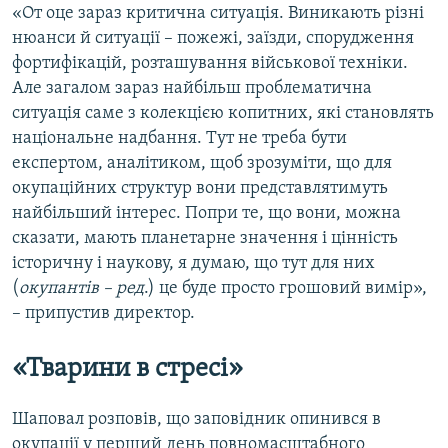
«От оце зараз критична ситуація. Виникають різні
нюанси й ситуації – пожежі, заїзди, спорудження
фортифікацій, розташування військової техніки.
Але загалом зараз найбільш проблематична
ситуація саме з колекцією копитних, які становлять
національне надбання. Тут не треба бути
експертом, аналітиком, щоб зрозуміти, що для
окупаційних структур вони представлятимуть
найбільший інтерес. Попри те, що вони, можна
сказати, мають планетарне значення і цінність
історичну і наукову, я думаю, що тут для них
(
окупантів – ред
.) це буде просто грошовий вимір»,
– припустив директор.
«Тварини в стресі»
Шаповал розповів, що заповідник опинився в
окупації у перший день повномасштабного