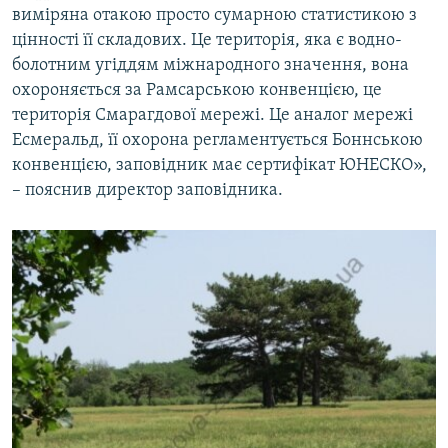
виміряна отакою просто сумарною статистикою з
цінності її складових. Це територія, яка є водно-
болотним угіддям міжнародного значення, вона
охороняється за Рамсарською конвенцією, це
територія Смарагдової мережі. Це аналог мережі
Есмеральд, її охорона регламентується Боннською
конвенцією, заповідник має сертифікат ЮНЕСКО»,
– пояснив директор заповідника.