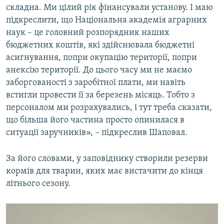
складна. Ми цілий рік фінансували установу. І маю
підкреслити, що Національна академія аграрних
наук – це головний розпорядник наших
бюджетних коштів, які здійснювала бюджетні
асигнування, попри окупацію території, попри
анексію території. До цього часу ми не маємо
заборгованості з заробітної плати, ми навіть
встигли провести її за березень місяць. Тобто з
персоналом ми розрахувались, і тут треба сказати,
що більша його частина просто опинилася в
ситуації заручників», – підкреслив Шаповал.
За його словами, у заповіднику створили резерви
кормів для тварин, яких має вистачити до кінця
літнього сезону.