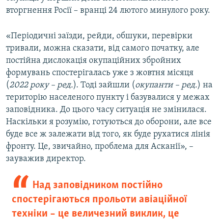
вторгнення Росії – вранці 24 лютого минулого року.
«Періодичні заїзди, рейди, обшуки, перевірки
тривали, можна сказати, від самого початку, але
постійна дислокація окупаційних збройних
формувань спостерігалась уже з жовтня місяця
(
2022 року – ред.
). Тоді зайшли (
окупанти – ред.
) на
територію населеного пункту і базувалися у межах
заповідника. До цього часу ситуація не змінилася.
Наскільки я розумію, готуються до оборони, але все
буде все ж залежати від того, як буде рухатися лінія
фронту. Це, звичайно, проблема для Асканії», –
зауважив директор.
Над заповідником постійно
спостерігаються прольоти авіаційної
техніки – це величезний виклик, це