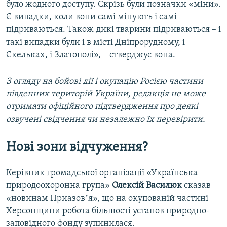
було жодного доступу. Скрізь були позначки «міни».
Є випадки, коли вони самі мінують і самі
підриваються. Також дикі тварини підриваються – і
такі випадки були і в місті Дніпрорудному, і
Скельках, і Златополі», – стверджує вона.
З огляду на бойові дії і окупацію Росією частини
південних територій України, редакція не може
отримати офіційного підтвердження про деякі
озвучені свідчення чи незалежно їх перевірити.
Нові зони відчуження?
Керівник громадської організації «Українська
природоохоронна група»
Олексій Василюк
сказав
«новинам Приазовʼя», що на окупованій частині
Херсонщини робота більшості установ природно-
заповідного фонду зупинилася.