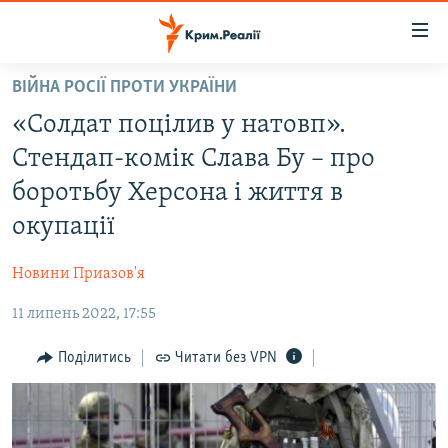
Доступність
посилання
Перейти
ВІЙНА РОСІЇ ПРОТИ УКРАЇНИ
до
НОВИНИ
«Солдат поцілив у натовп».
основного
ВОДА.КРИМ
матеріалу
Стендап-комік Слава Бу – про
ВІДЕО ТА ФОТО
Перейти
боротьбу Херсона і життя в
до
ПОЛІТИКА
окупації
основної
БЛОГИ
навігації
Новини Приазов'я
Перейти
ПОГЛЯД
до
11 липень 2022, 17:55
ІНТЕРВ'Ю
пошуку
ВСЕ ЗА ДЕНЬ
Поділитись
Читати без VPN
СПЕЦПРОЕКТИ
ЯК ОБІЙТИ БЛОКУВАННЯ
ДЕПОРТАЦІЯ