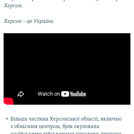
Херсон.
Херсон – це Україна.
Більша частина Херсонської області, включно
з обласним центром, була окупована