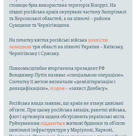
столицю була використана територія Білорусі. На
півдні російська армія окупувала частину Запорізької
та Херсонської областей, а на півночі – райони
Сумщини та Чернігівщини.
На початку квітня російські війська
повністю
залишили
три області на півночі України – Київську,
Чернігівську і Сумську.
Повномасштабне вторгнення президент РФ
Володимир Путін називає «спеціальною операцією».
Спочатку її метою визначали «демілітаризацію і
денацифікацією»,
згодом
– «захист Донбасу».
Російська влада заявляє, що армія не атакує цивільні
об’єкти. При цьому російська авіація, ракетні війська,
флот і артилерія щодня обстрілюють українські міста.
Руйнуванням
піддаються
житлові будинки та об’єкти
цивільної інфраструктури у Маріуполі, Харкові,