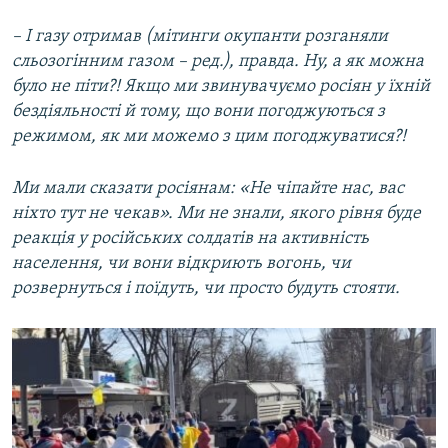
– І газу отримав (мітинги окупанти розганяли
сльозогінним газом – ред.), правда. Ну, а як можна
було не піти?! Якщо ми звинувачуємо росіян у їхній
бездіяльності й тому, що вони погоджуються з
режимом, як ми можемо з цим погоджуватися?!
Ми мали сказати росіянам: «Не чіпайте нас, вас
ніхто тут не чекав». Ми не знали, якого рівня буде
реакція у російських солдатів на активність
населення, чи вони відкриють вогонь, чи
розвернуться і поїдуть, чи просто будуть стояти.