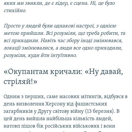
яких ми звикли, де є лідер, є сцена. Ні, це було
стихійно.
Просто у людей були однакові настрої, з однією
метою прийшли. Всі розуміли, що треба робити, та
всі приходили. Навіть час збору іноді змінювався,
локації змінювалися, а люди все одно приходили,
розуміли, куди йти інтуїтивно.
«Окупантам кричали: «Ну давай,
стріляй!»
Одним з перших, саме масових мітингів, відбувся в
день визволення Херсону від фашистських
загарбників у Другу світову війну (13 березня). В
цей день вийшла найбільша кількість людей,
натовп пішов бік російських військових і вони