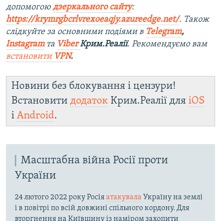
допомогою
дзеркального сайту
:
https://krymrgbcrlvrexoeaqjy.azureedge.net/
. Також
слідкуйте за основними подіями в
Telegram
,
Instagram
та
Viber
Крим.Реалії
. Рекомендуємо вам
встановити
VPN
.
Новини без блокування і цензури!
Встановити
додаток
Крим.Реалії для
iOS
і
Android
.
Масштабна війна Росії проти
України
24 лютого 2022 року Росія
атакувала
Україну на землі
і в повітрі по всій довжині спільного кордону. Для
вторгнення на Київщину із наміром захопити