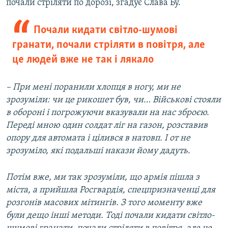
почали стріляти по дорозі, згадує Слава Бу.
Почали кидати світло-шумові
гранати, почали стріляти в повітря, але
це людей вже не так і лякало
– При мені поранили хлопця в ногу, ми не
зрозуміли: чи це рикошет був, чи… Військові стояли
в обороні і погрожуючи вказували на нас зброєю.
Переді мною один солдат ліг на газон, розставив
опору для автомата і цілився в натовп. І от не
зрозуміло, які подальші накази йому дадуть.
Потім вже, ми так зрозуміли, що армія пішла з
міста, а прийшла Росгвардія, спецпризначенці для
розгонів масових мітингів. З того моменту вже
були дещо інші методи. Тоді почали кидати світло-