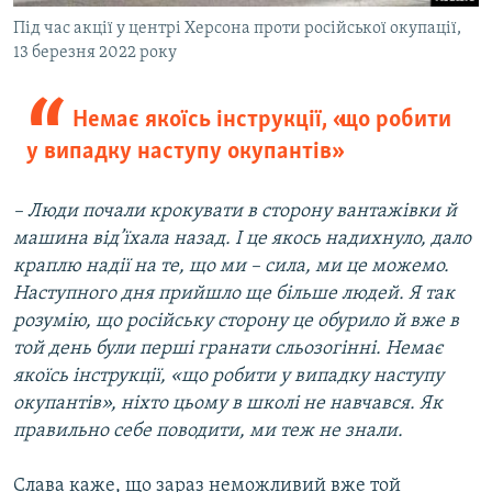
Під час акції у центрі Херсона проти російської окупації,
13 березня 2022 року
Немає якоїсь інструкції, «що робити
у випадку наступу окупантів»
– Люди почали крокувати в сторону вантажівки й
машина від’їхала назад. І це якось надихнуло, дало
краплю надії на те, що ми – сила, ми це можемо.
Наступного дня прийшло ще більше людей. Я так
розумію, що російську сторону це обурило й вже в
той день були перші гранати сльозогінні. Немає
якоїсь інструкції, «що робити у випадку наступу
окупантів», ніхто цьому в школі не навчався. Як
правильно себе поводити, ми теж не знали.
Слава каже, що зараз неможливий вже той