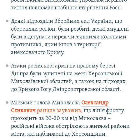
російськими військовими упродовж першого
тижня повномасштабного вторгнення Росії.
Деякі підрозділи Збройних сил України, що
обороняли регіон, були розбиті, деякі змушені
були відступати перед чисельними колонами
противника, який йшов з території
анексованого Криму.
Атаки російської армії на правому березі
Дніпра були зупинені на межі Херсонської і
Миколаївської областей, а також на підходах
до Кривого Рогу Дніпропетровської області.
Міський голова Миколаєва
Олександр
Сєнкевич
раніше зауважив,
що лінія фронту
проходить за 20-30 км від Миколаєва –
російські війська обстрілюють житлові райони
міста, які наближені до Херсонщини.