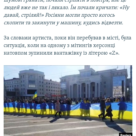
шумові гранати, почали стріляти в повітря, але це
людей вже не так і лякало. Їм почали кричати: «Ну
давай, стріляй!» Росіяни могли просто когось
схопити та закинути у машину, кудись відвезти.
За словами артиста, поки він перебував в місті, була
ситуація, коли на одному з мітингів херсонці
натовпом зупинили вантажівку із літерою «Z».