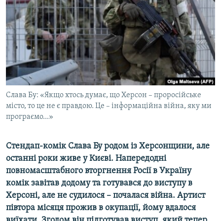
ВІДЕОУРОКИ «ELIFBE»
Русский
СВІДЧЕННЯ ОКУПАЦІЇ
Qırımtatar
УКРАЇНСЬКА ПРОБЛЕМА КРИМУ
ДОЛУЧАЙСЯ!
ІНФОГРАФІКА
Слава Бу: «Якщо хтось думає, що Херсон – проросійське
місто, то це не є правдою. Це – інформаційна війна, яку ми
Усі сайти RFE/RL
програємо...»
Стендап-комік Слава Бу родом із Херсонщини, але
останні роки живе у Києві. Напередодні
повномасштабного вторгнення Росії в Україну
комік завітав додому та готувався до виступу в
Херсоні, але не судилося – почалася війна. Артист
півтора місяця прожив в окупації, йому вдалося
виїхати. Згодом він підготував виступ, який тепер