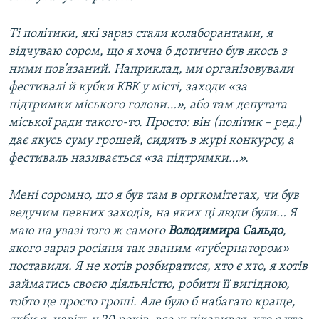
Ті політики, які зараз стали колаборантами, я
відчуваю сором, що я хоча б дотично був якось з
ними пов’язаний. Наприклад, ми організовували
фестивалі й кубки КВК у місті, заходи «за
підтримки міського голови…», або там депутата
міської ради такого-то. Просто: він (політик – ред.)
дає якусь суму грошей, сидить в журі конкурсу, а
фестиваль називається «за підтримки…».
Мені соромно, що я був там в оргкомітетах, чи був
ведучим певних заходів, на яких ці люди були… Я
маю на увазі того ж самого
Володимира Сальдо
,
якого зараз росіяни так званим «губернатором»
поставили. Я не хотів розбиратися, хто є хто, я хотів
займатись своєю діяльністю, робити її вигідною,
тобто це просто гроші. Але було б набагато краще,