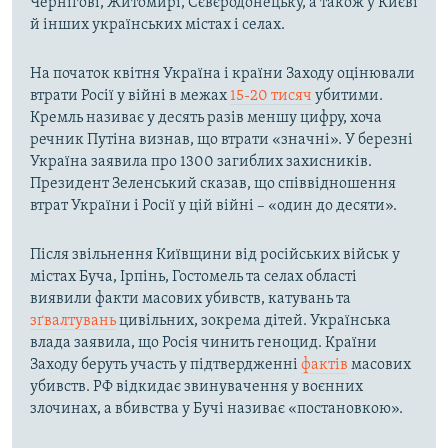
Чернігові, Житомирі, Сєвєродонецьку, а також у Києві
й інших українських містах і селах.
На початок квітня Україна і країни Заходу оцінювали
втрати Росії у війні в межах
15-20 тисяч
убитими.
Кремль називає у десять разів меншу цифру, хоча
речник Путіна визнав, що втрати «значні». У березні
Україна заявила про 1300 загиблих захисників.
Президент Зеленський сказав, що співвідношення
втрат України і Росії у цій війні – «один до десяти».
Після звільнення Київщини від російських військ у
містах Буча, Ірпінь, Гостомель та селах області
виявили факти масових убивств, катувань та
зґвалтувань
цивільних, зокрема дітей. Українська
влада заявила, що Росія чинить геноцид. Країни
Заходу беруть участь у підтвердженні
фактів
масових
убивств. РФ відкидає звинувачення у воєнних
злочинах, а вбивства у Бучі називає «постановкою».