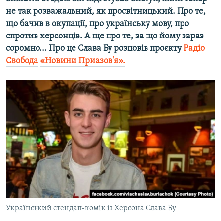
не так розважальний, як просвітницький. Про те,
що бачив в окупації, про українську мову, про
спротив херсонців. А ще про те, за що йому зараз
соромно... Про це Слава Бу розповів проєкту
Радіо
Свобода
«Новини Приазов'я».
Український стендап-комік із Херсона Слава Бу