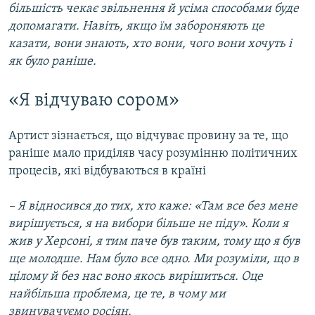
більшість чекає звільнення й усіма способами буде
допомагати. Навіть, якщо їм забороняють це
казати, вони знають, хто вони, чого вони хочуть і
як було раніше.
«Я відчуваю сором»
Артист зізнається, що відчуває провину за те, що
раніше мало приділяв часу розумінню політичних
процесів, які відбуваються в країні
– Я відносився до тих, хто каже: «Там все без мене
вирішується, я на вибори більше не піду». Коли я
жив у Херсоні, я тим паче був таким, тому що я був
ще молодше. Нам було все одно. Ми розуміли, що в
цілому й без нас воно якось вирішиться. Оце
найбільша проблема, це те, в чому ми
звинувачуємо росіян.