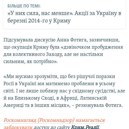
БІЛЬШЕ ПО ТЕМІ:
«У них сила, нас менше». Акції за Україну в
березні 2014-го у Криму
Підсумувала дискусію Анна Фотига, зазвичивши,
що окупація Криму була «дзвіночком пробудження
для колективного Заходу, але не настільки
сильним, як потрібно».
«Ми мусимо зрозуміти, що без рішучої поразки
Росії в Україні ми матимемо проблеми в усьому
світі. І не лише поблизу нас у східному сусідстві, але
й на Близькому Сході, в Африці, Латинській
Америці та в інших місцях», – резюмувала Фотига.
Роскомнагляд (Роскомнадзор) намагається
заблокувати
доступ до сайту
Крим.Реалії
.