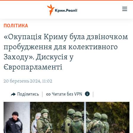
Доступність
посилання
Перейти
ПОЛІТИКА
до
НОВИНИ
«Окупація Криму була дзвіночком
основного
ВОДА.КРИМ
матеріалу
пробудження для колективного
ВІДЕО ТА ФОТО
Перейти
Заходу». Дискусія у
до
ПОЛІТИКА
Європарламенті
основної
БЛОГИ
навігації
20 березень 2024, 11:02
Перейти
ПОГЛЯД
до
Поділитись
Читати без VPN
ІНТЕРВ'Ю
пошуку
ВСЕ ЗА ДЕНЬ
СПЕЦПРОЕКТИ
ЯК ОБІЙТИ БЛОКУВАННЯ
ДЕПОРТАЦІЯ