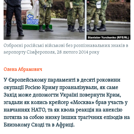
ВІДЕОУРОКИ «ELIFBE»
Русский
СВІДЧЕННЯ ОКУПАЦІЇ
Qırımtatar
УКРАЇНСЬКА ПРОБЛЕМА КРИМУ
ДОЛУЧАЙСЯ!
ІНФОГРАФІКА
Озброєні російські військові без розпізнавальних знаків в
аеропорту Сімферополя, 28 лютого 2014 року
Усі сайти RFE/RL
Олена Абрамович
У Європейському парламенті в десяті роковини
окупації Росією Криму проаналізували, як саме
Захід може допомогти Україні повернути Крим,
згадали як колись крейсер «Москва» брав участь у
навчаннях НАТО, та як квола реакція на анексію
потягла за собою низку інших трагічних епізодів на
Близькому Сході та в Африці.