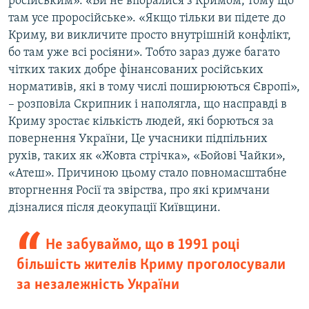
російським». «Ви не впоралися з Кримом, тому що
там усе проросійське». «Якщо тільки ви підете до
Криму, ви викличите просто внутрішній конфлікт,
бо там уже всі росіяни». Тобто зараз дуже багато
чітких таких добре фінансованих російських
нормативів, які в тому числі поширюються Європі»,
– розповіла Скрипник і наполягла, що насправді в
Криму зростає кількість людей, які борються за
повернення України, Це учасники підпільних
рухів, таких як «Жовта стрічка», «Бойові Чайки»,
«Атеш». Причиною цьому стало повномасштабне
вторгнення Росії та звірства, про які кримчани
дізналися після деокупації Київщини.
Не забуваймо, що в 1991 році
більшість жителів Криму проголосували
за незалежність України