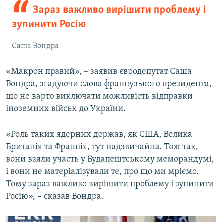
Зараз важливо вирішити проблему і
зупинити Росію
Саша Вондра
«Макрон правий», – заявив євродепутат Саша
Вондра, згадуючи слова французького президента,
що не варто виключати можливість відправки
іноземних військ до України.
«Роль таких ядерних держав, як США, Велика
Британія та Франція, тут надзвичайна. Тож так,
вони взяли участь у Будапештському меморандумі,
і вони не матеріалізували те, про що ми мріємо.
Тому зараз важливо вирішити проблему і зупинити
Росію», – сказав Вондра.