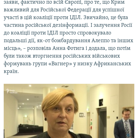
заяви, фактично по всій Європі, про те, що Крим
важливий для Російської Федерації для успішної
участі в цій коаліції проти ІДІЛ. Звичайно, це була
частина російської дезінформації. І залучення Росії
до коаліції проти ІДІЛ просто спровокувало
подальші дії, як-от бомбардування Алеппо та інших
місць», – розповіла Анна Фотига і додала, що потім
були також вторгнення російських військових
формувань групи «Вагнер» у низку Африканських
країн.