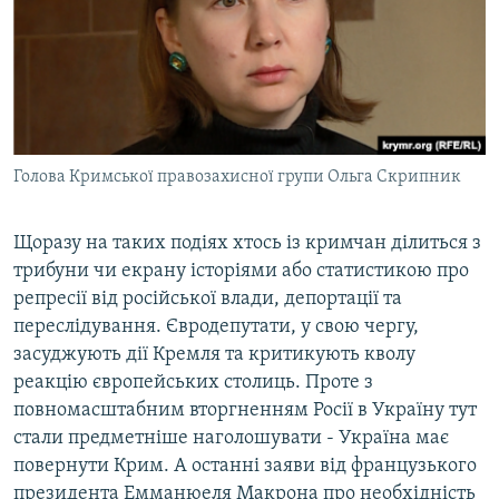
Голова Кримської правозахисної групи Ольга Скрипник
Щоразу на таких подіях хтось із кримчан ділиться з
трибуни чи екрану історіями або статистикою про
репресії від російської влади, депортації та
переслідування. Євродепутати, у свою чергу,
засуджують дії Кремля та критикують кволу
реакцію європейських столиць. Проте з
повномасштабним вторгненням Росії в Україну тут
стали предметніше наголошувати - Україна має
повернути Крим. А останні заяви від французького
президента Емманюеля Макрона про необхідність