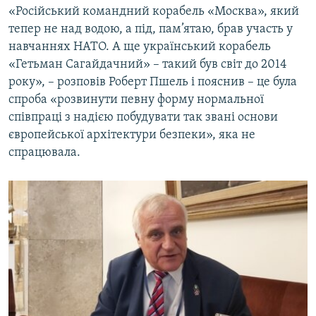
«Російський командний корабель «Москва», який
тепер не над водою, а під, пам’ятаю, брав участь у
навчаннях НАТО. А ще український корабель
«Гетьман Сагайдачний» – такий був світ до 2014
року», – розповів Роберт Пшель і пояснив – це була
спроба «розвинути певну форму нормальної
співпраці з надією побудувати так звані основи
європейської архітектури безпеки», яка не
спрацювала.