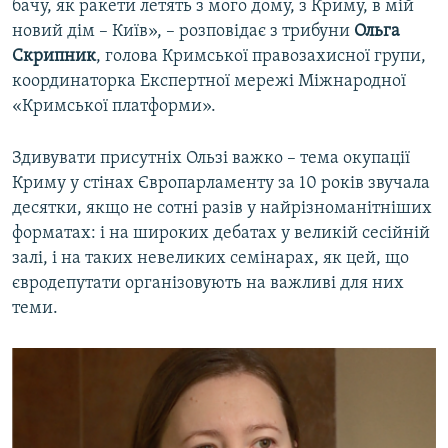
бачу, як ракети летять з мого дому, з Криму, в мій
новий дім – Київ», – розповідає з трибуни
Ольга
Скрипник
, голова Кримської правозахисної групи,
координаторка Експертної мережі Міжнародної
«Кримської платформи».
Здивувати присутніх Ользі важко – тема окупації
Криму у стінах Європарламенту за 10 років звучала
десятки, якщо не сотні разів у найрізноманітніших
форматах: і на широких дебатах у великій сесійній
залі, і на таких невеликих семінарах, як цей, що
євродепутати організовують на важливі для них
теми.