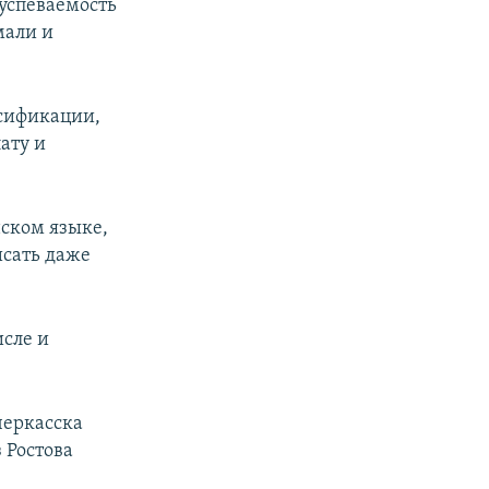
 успеваемость
мали и
усификации,
ату и
нском языке,
исать даже
исле и
черкасска
 Ростова