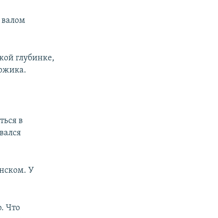
 валом
ской глубинке,
ржика.
ться в
вался
инском. У
. Что