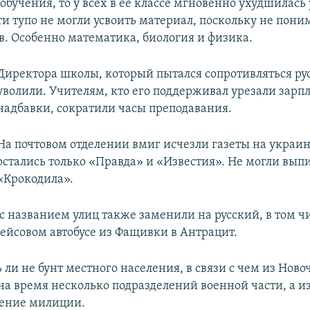
обучения, то у всех в её классе мгновенно ухудшилась
ти тупо не могли усвоить материал, поскольку не пони
в. Особенно математика, биология и физика.
Директора школы, который пытался сопротивляться р
уволили. Учителям, кто его поддерживал урезали зарпл
надбавки, сократили часы преподавания.
На почтовом отделении вмиг исчезли газеты на украи
остались только «Правда» и «Известия». Не могли вып
«Крокодила».
с названием улиц также заменили на русский, в том ч
рейсовом автобусе из Фащивки в Антрацит.
 ли не бунт местного населения, в связи с чем из Ново
на время несколько подразделений военной части, а из
ление милиции.