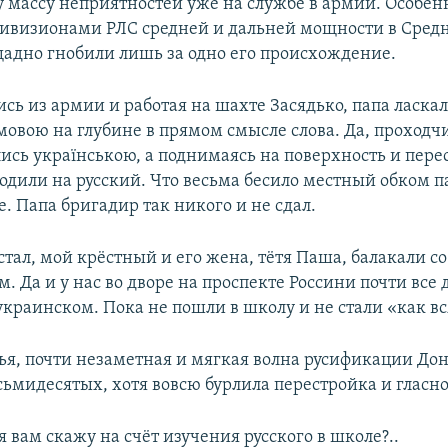
у массу неприятностей уже на службе в армии. Особенн
ивизионами РЛС средней и дальней мощности в Сред
адно гнобили лишь за одно его происхождение.
ь из армии и работая на шахте Засядько, папа ласкал
мовою на глубине в прямом смысле слова. Да, проходч
ись українською, а поднимаясь на поверхность и пере
ходили на русский. Что весьма бесило местный обком п
. Папа бригадир так никого и не сдал.
стал, мой крёстный и его жена, тётя Паша, балакали с
. Да и у нас во дворе на проспекте Россини почти все 
краинском. Пока не пошли в школу и не стали «как вс
ья, почти незаметная и мягкая волна русификации Дон
осьмидесятых, хотя вовсю бурлила перестройка и гласно
 я вам скажу на счёт изучения русского в школе?..