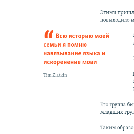
Этими пришлы
повыходило м
Всю историю моей
семьи я помню
навязывание языка и
искоренение мови
Tim Zlatkin
Его группа бы
младших груп
Таким образо