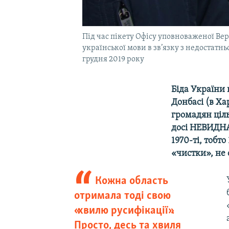
Під час пікету Офісу уповноваженої Ве
української мови в зв’язку з недостатн
грудня 2019 року
Біда України в
Донбасі (в Ха
громадян ціль
досі НЕВИДНА 
1970-ті, тобт
«чистки», не
Кожна область
отримала тоді свою
«хвилю русифікації».
Просто, десь та хвиля