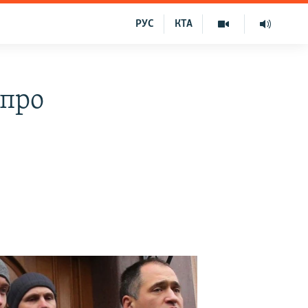
РУС
КТА
 про