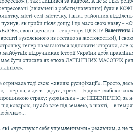
професію»!), так і лишився за кадром. А це ж ТЕЖ репрес
репресовані (звільнені з роботи/навчання) були в КОЖ
винятку, місті-селі-містечку, і штат районних відділень
і пухнув, як гриби після дощу, і це мало свою назву – 
«БЛОК», свого ідеолога – секретаря ЦК КПУ
Валентина 
(врешті «уволенного из гестапо за жестокость»!), і свою
потрошку, тепер намагаються відновити історики, але о
 в майбутніх підручниках історії України доба правлінн
має бути описана як епоха ЛАТЕНТНИХ МАСОВИХ реп
алінізм».
 отримала тоді свою «хвилю русифікації». Просто, десь
о, – перша, а десь – друга, третя... Із дуже глибоко зак
 прошивкою страху: українська – це НЕБЕЗПЕЧНО, за не
 під ковдрою, ну або вже під землею, в шахті, – в темря
побачив»...
и, які «чувствуют себя ущемленными» реальним, а не 