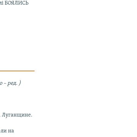
далі БОЯЛИСЬ
 – ред. )
а Луганщине.
ели на