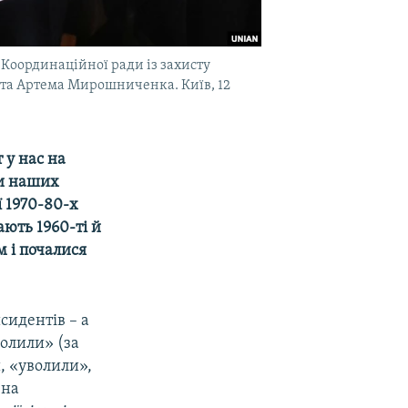
 Координаційної ради із захисту
іста Артема Мирошниченка. Київ, 12
т у нас на
ти наших
 1970-80-х
ають 1960-ті й
м і почалися
сидентів – а
олили» (за
, «уволили»,
 на