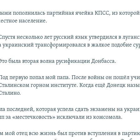
ми пополнилась партийная ячейка КПСС, из которой
естное население.
Спустя несколько лет русский язык утвердился в луган
а украинский трансформировался в жалкое подобие су
Это была вторая волна русификации Донбасса.
Под первую попал мой папа. После войны он пошёл учи
Сталинском горном институте. Когда ещё Донецк назы
Сталино.
ла последней, которая успела сдать экзамены на укра
п за «местечковость» исключали из комсомола.
м мой отец всю жизнь был против вступления в партию