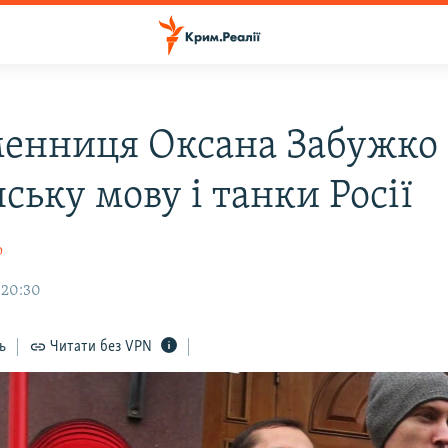
енниця Оксана Забужко
ську мову і танки Росії
о
 20:30
ь
Читати без VPN