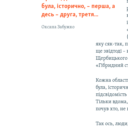
була, історично, – перша, а
десь – друга, третя...
Оксана Забужко
яку сяк-так, 
ще звідтоді –
Щербицького 
«Гібридний ст
Кожна область
була, історичн
підсвідомість
Тільки вдома,
почув хто, не 
Так ось, люд