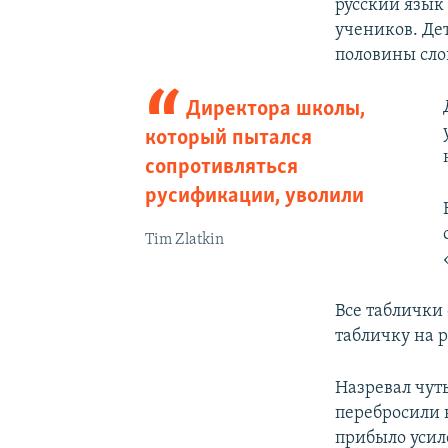
русский язык 
учеников. Де
половины сло
Директора школы,
который пытался
сопротивляться
русификации, уволили
Tim Zlatkin
Все таблички 
табличку на 
Назревал чуть
перебросили 
прибыло уси