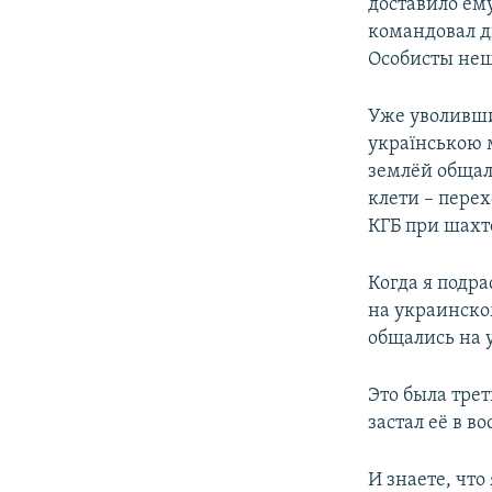
доставило ем
командовал д
Особисты нещ
Уже уволившис
українською 
землёй общал
клети – пере
КГБ при шахте
Когда я подра
на украинском
общались на у
Это была трет
застал её в в
И знаете, что