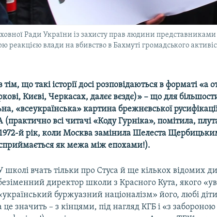
рховної Ради України із захисту прав людини представниками
ьою реакцією влади на вбивство в Бахмуті громадського актив
 тім, що такі історії досі розповідаються в форматі «а о
ркові, Києві, Черкасах, далєє вєздє)» – що для більшос
на, «всеукраїнська» картина брежнєвської русифікації
(практично всі читачі «Коду Гурніка», помітила, плут
о 1972-й рік, коли Москва замінила Шелеста Щербицьки
 сприймається як межа між епохами!).
У школі вчать тільки про Стуса й ще кількох відомих ди
безіменний директор школи з Красного Кута, якого «ув
«український буржуазний націоналізм» його, любі діти
а це значить – з кінцями, під нагляд КГБ і «з забороною