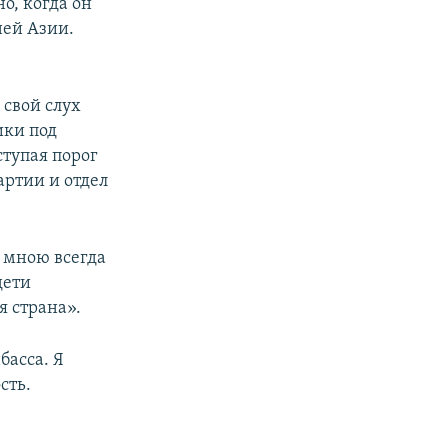
о, когда он
ней Азии.
 свой слух
ики под
ступая порог
артии и отдел
о мною всегда
дети
я страна».
басса. Я
сть.