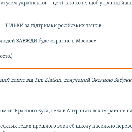
тусом української, – це ті, хто хоче, щоб українці й 
 – ТІЛЬКИ за підтримки російських танків.
 людей ЗАВЖДИ буде «враг не в Москве».
осто.)
ний допис від Tim Zlatkin, долучений Оксаною Забужко
ом из Красного Кута, села в Антрацитовском районе н
десятых годах прошлого века её школу насильно перев