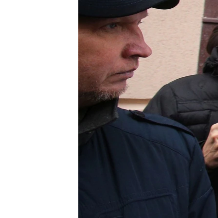
ВІДЕОУРОКИ «ELIFBE»
СВІДЧЕННЯ ОКУПАЦІЇ
УКРАЇНСЬКА ПРОБЛЕМА КРИМУ
ІНФОГРАФІКА