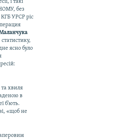
ії, і такі
НОМУ, без
 КГБ УРСР ріс
«Операция
Маланчука
 статистику,
дне ясно було
я
ресій:
 та хвиля
ладеною в
ї б’ють.
ві, «щоб не
паперовим