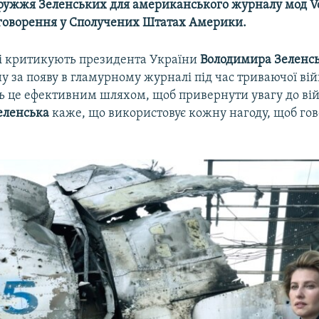
дружжя Зеленських для американського журналу мод V
говорення у Сполучених Штатах Америки.
чі критикують президента України
Володимира Зеленс
 за появу в гламурному журналі під час триваючої війн
ь це ефективним шляхом, щоб привернути увагу до вій
еленська
каже, що використовує кожну нагоду, щоб го