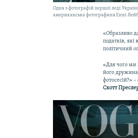
Одна з фотографій першої леді Україн
американська фотографиня Енні Лейб
«Образливо дл
податків, які
політичний о
«Для чого ми 
його дружина 
фотосесій?» –
Скотт Пресле