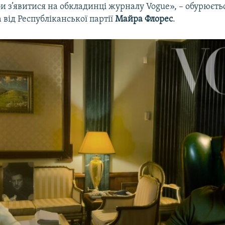
би з’явитися на обкладинці журналу Vogue», – обурюєть
від Республіканської партії
Майра Флорес
.