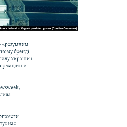
ю «розумним
ійному бренді
силу України і
нформаційній
Newsweek,
ілила
допомоги
тує нас