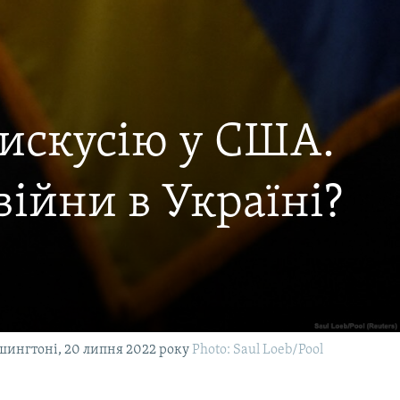
дискусію у США.
ійни в Україні?
шингтоні, 20 липня 2022 року
Photo: Saul Loeb/Pool