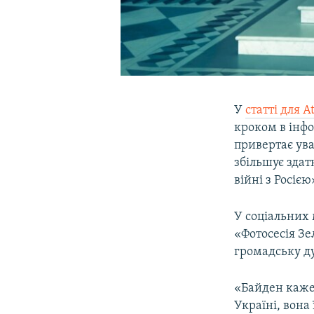
У
статті для A
кроком в інфо
привертає ува
збільшує здат
війні з Росією
У соціальних
«Фотосесія Зе
громадську д
«Байден каже
Україні, вона 