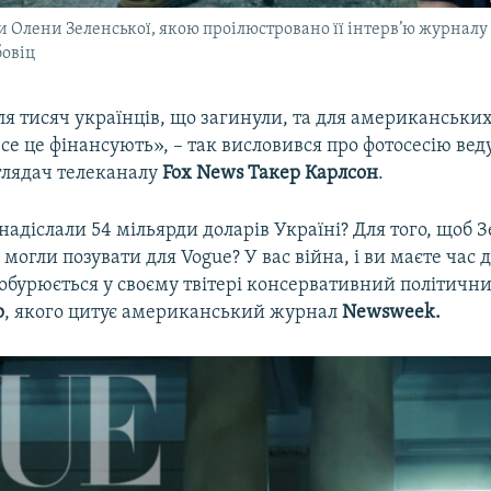
и Олени Зеленської, якою проілюстровано її інтерв’ю журналу 
овіц
я тисяч українців, що загинули, та для американськи
 все це фінансують», – так висловився про фотосесію вед
глядач телеканалу
Fox News
Такер Карлсон
.
надіслали 54 мільярди доларів Україні? Для того, щоб 
могли позувати для Vogue? У вас війна, і ви маєте час 
 обурюється у своєму твітері консервативний політични
р
, якого цитує американський журнал
Newsweek.