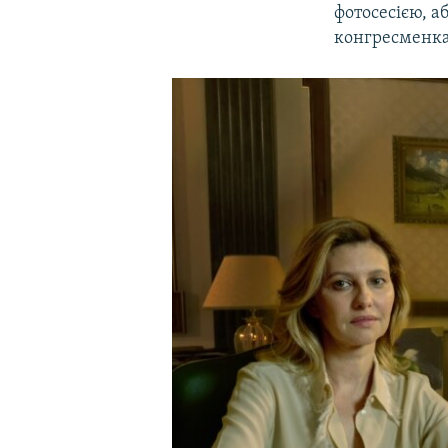
фотосесією, а
конгресменка 