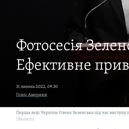
ВІДЕОУРОКИ «ELIFBE»
СВІДЧЕННЯ ОКУПАЦІЇ
УКРАЇНСЬКА ПРОБЛЕМА КРИМУ
ІНФОГРАФІКА
Фотосесія Зеле
Ефективне приве
31 липень 2022, 09:30
Голос Америки
Перша леді України Олена Зеленська під час виступу
(Reuters)