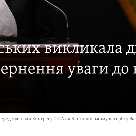
нських викликала 
рнення уваги до в
 перед членами Конгресу США на Капітолійському пагорбі у Ва