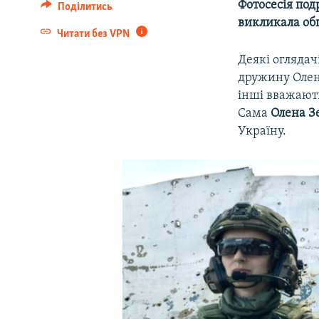
Фотосесія по
Поділитись
викликала об
Читати без VPN
Деякі огляда
дружину Олену
інші вважают
Сама
Олена З
Україну.