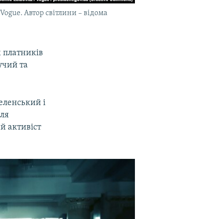
Vogue. Автор світлини – відома
х платників
учий та
Зеленський і
для
й активіст