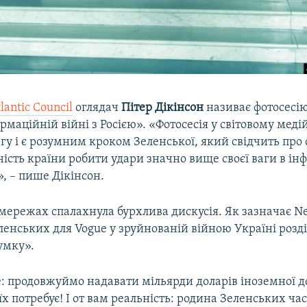
tlantic Council
оглядач
Пітер Дікінсон
називає фотосесі
рмаційній війні з Росією». «Фотосесія у світовому мед
гу і є розумним кроком Зеленської, який свідчить про 
ність країни робити удари значно вище своєї ваги в і
», – пише Дікінсон.
 мережах спалахнула бурхлива дискусія. Як зазначає 
ленських для Vogue у зруйнованій війною Україні розд
умку».
: продовжуймо надавати мільярди доларів іноземної 
їх потребує! І от вам реальність: родина Зеленських час