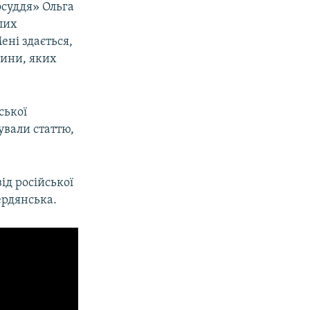
осуддя» Ольга
лих
ені здається,
чини, яких
ської
ували статтю,
ід російської
рдянська. ​