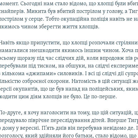
момент. Сьогодні нам стало відомо, що хлопці були вби
снайперів. Микита був вбитий пострілом у голову, а Тиг
пострілом у серце. Тобто окупаційна поліція навіть не 
якимось чином зберегти життя хлопців.
Навіть якщо припустити, що хлопці розпочали стрілянин
намагалися знешкодити якимось іншим чином. Хоча п
всьому щоразу під час слідчих дій, коли впродовж пів р
перебували під тиском, на обшуки, на слідчі експериме
кількома «джипами» силовиків. І всі ці слідчі дії суп
лькістю озброєної охорони. Натомість в цій ситуації ж
ерсії окупантів, що це був напад на поліцейських, як
одити цим діям хлопців не було. Це по-перше.
По-друге, я хочу наголосити на тому, що цій ситуацій, ц
передувало піврічне переслідування дітей. Вперше Ти
з дому у вересні. П’ять днів він перебував невідомо де. І
розголосу, який здійняли його батьки, стало відомо, що