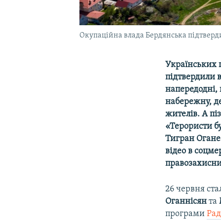
Окупаційна влада Бердянська підтверди
Українських п
підтвердили в
напередодні, 
набережну, де
жителів. А пі
«Терористи бу
Тигран Огане
відео в соцм
правозахисни
26 червня ста
Оганнісян
та
програми
Рад