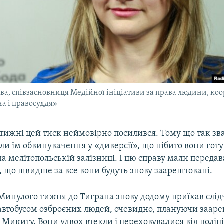
ва, співзасновниця Медійної ініціативи за права людини, ко
а і правосуддя»
 тижні цей тиск неймовірно посилився. Тому що так зва
ли їм обвинувачення у «диверсії», що нібито вони гот
а мелітопольській залізниці. І цю справу мали передав
, що швидше за все вони будуть знову заарештовані.
Минулого тижня до Тиграна знову додому приїхав слі
автобусом озброєних людей, очевидно, плануючи заар
і Микиту. Вони удвох втекли і переховувалися від поліц