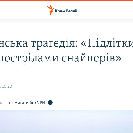
нська трагедія: «Підлітк
 пострілами снайперів»
 16:23
ь
Читати без VPN