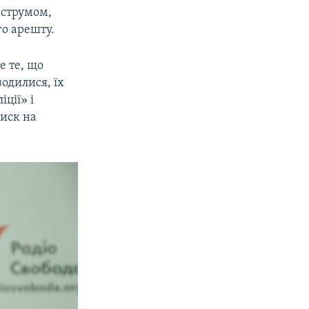
и струмом,
го арешту.
е те, що
водилися, їх
іції» і
тиск на