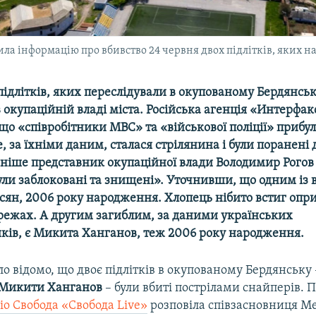
ла інформацію про вбивство 24 червня двох підлітків, яких
ідлітків, яких переслідували в окупованому Бердянськ
 окупаційній владі міста. Російська агенція «Интерфа
що «співробітники МВС» та «військової поліції» прибу
, за їхніми даним, сталася стрілянина і були поранені
зніше представник окупаційної влади Володимир Рогов
ли заблоковані та знищені». Уточнивши, що одним із 
сян, 2006 року народження. Хлопець нібито встиг оп
ережах. А другим загиблим, за даними українських
ків, є Микита Ханганов, теж 2006 року народження.
ло відомо, що двоє підлітків в окупованому Бердянську
Микити Ханганов
– були вбиті пострілами снайперів. П
іо Свобода «Свобода Live»
розповіла співзасновниця М