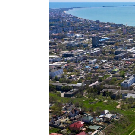
ВІДЕОУРОКИ «ELIFBE»
СВІДЧЕННЯ ОКУПАЦІЇ
УКРАЇНСЬКА ПРОБЛЕМА КРИМУ
ІНФОГРАФІКА