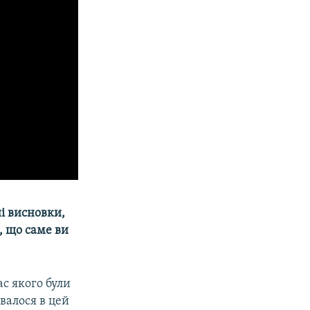
і висновки,
а, що саме ви
ас якого були
увалося в цей