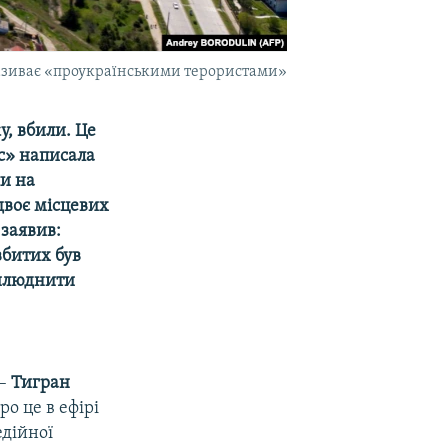
 називає «проукраїнськими терористами»
у, вбили. Це
кс» написала
ли на
 двоє місцевих
 заявив:
вбитих був
рилюднити
 –
Тигран
ро це в ефірі
едійної