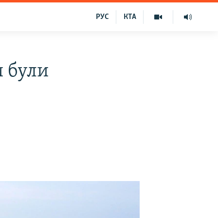
РУС
КТА
и були