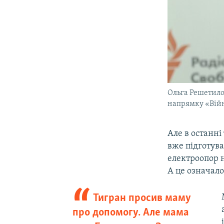
Ольга Решетило
напрямку «Війн
Але в останні
вже підготува
електроопор н
А це означало
Тигран просив маму
про допомогу. Але мама