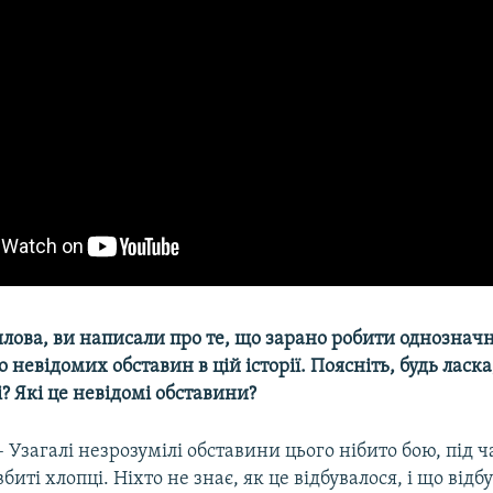
лова, ви написали про те, що зарано робити однозначн
о невідомих обставин в цій історії. Поясніть, будь ласк
і? Які це невідомі обставини?
– Узагалі незрозумілі обставини цього нібито бою, під ч
вбиті хлопці. Ніхто не знає, як це відбувалося, і що відб