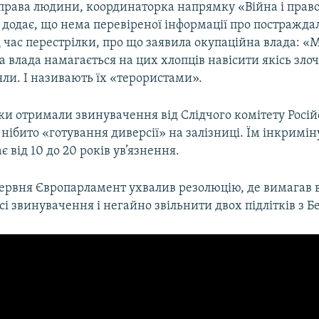
 права людини, координаторка напрямку «Війна і прав
 додає, що нема перевіреної інформації про постражда
 час перестрілки, про що заявила окупаційна влада: «М
 влада намагається на цих хлопців навісити якісь зло
ли. І називають їх «терористами».
ки отримали звинувачення від Слідчого комітету Росій
 нібито «готування диверсії» на залізниці. Їм інкримін
є від 10 до 20 років ув’язнення.
ервня Європарламент ухвалив резолюцію, де вимагав в
сі звинувачення і негайно звільнити двох підлітків з Бе