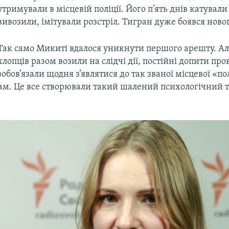
утримували в місцевій поліції. Його п’ять днів катувал
вивозили, імітували розстріл. Тигран дуже боявся ново
Так само Микиті вдалося уникнути першого арешту. Ал
хлопців разом возили на слідчі дії, постійні допити про
зобов’язали щодня з’являтися до так званої місцевої «пол
там. Це все створювали такий шалений психологічний 