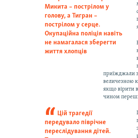
Микита – пострілом у
голову, а Тигран –
пострілом у серце.
Окупаційна поліція навіть
не намагалася зберегти
життя хлопців
приїжджали з 
величезною кі
якщо вірити в
чином перешк
Цій трагедії
передувало піврічне
переслідування дітей.