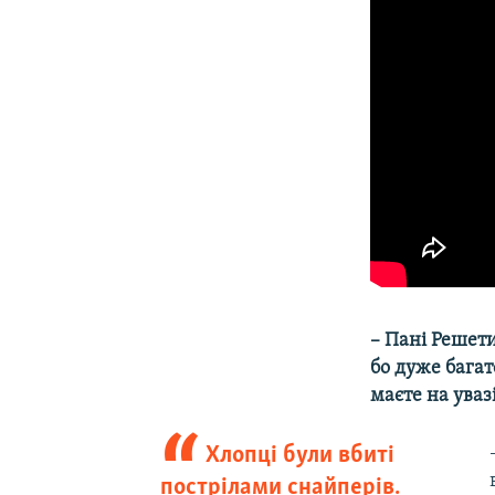
– Пані Решети
бо дуже багат
маєте на уваз
Хлопці були вбиті
пострілами снайперів.