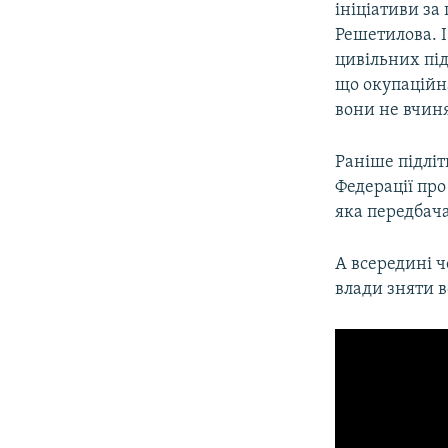
ініціативи за
Решетилова. І
цивільних під
що окупаційна
вони не вчиня
Раніше підліт
Федерації про
яка передбача
А всередині ч
влади зняти в