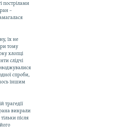
ті пострілами
ран –
намагалася
у, їх не
ри тому
оку хлопці
нти слідчі
роводжувалися
одної спроби,
имось іншим
ій трагедії
грана викрали
 тільки після
 його