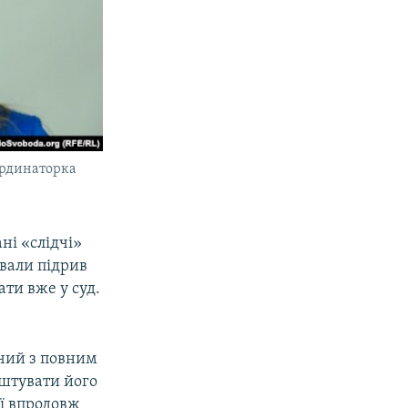
ординаторка
ні «слідчі»
ували підрив
ати вже у суд.
дчий з повним
ештувати його
ії впродовж