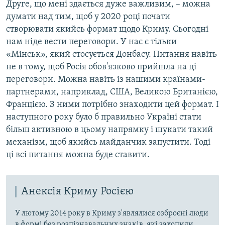
Друге, що мені здається дуже важливим, – можна
думати над тим, щоб у 2020 році почати
створювати якийсь формат щодо Криму. Сьогодні
нам ніде вести переговори. У нас є тільки
«Мінськ», який стосується Донбасу. Питання навіть
не в тому, щоб Росія обов'язково прийшла на ці
переговори. Можна навіть із нашими країнами-
партнерами, наприклад, США, Великою Британією,
Францією. З ними потрібно знаходити цей формат. І
наступного року було б правильно Україні стати
більш активною в цьому напрямку і шукати такий
механізм, щоб якийсь майданчик запустити. Тоді
ці всі питання можна буде ставити.
Анексія Криму Росією
У лютому 2014 року в Криму з'являлися озброєні люди
в формі без розпізнавальних знаків, які захопили