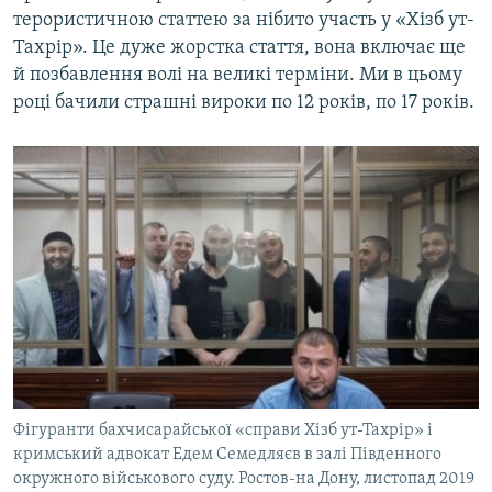
терористичною статтею за нібито участь у «Хізб ут-
Тахрір». Це дуже жорстка стаття, вона включає ще
й позбавлення волі на великі терміни. Ми в цьому
році бачили страшні вироки по 12 років, по 17 років.
Фігуранти бахчисарайської «справи Хізб ут-Тахрір» і
кримський адвокат Едем Семедляєв в залі Південного
окружного військового суду. Ростов-на Дону, листопад 2019