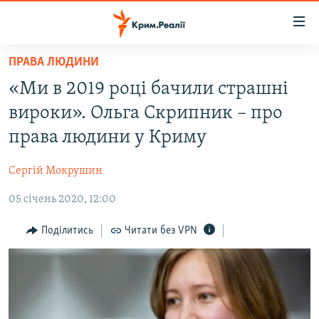
Доступність
посилання
Перейти
ПРАВА ЛЮДИНИ
до
НОВИНИ
«Ми в 2019 році бачили страшні
основного
ВОДА.КРИМ
матеріалу
вироки». Ольга Скрипник – про
ВІДЕО ТА ФОТО
Перейти
права людини у Криму
до
ПОЛІТИКА
основної
Сергій Мокрушин
БЛОГИ
навігації
Перейти
05 січень 2020, 12:00
ПОГЛЯД
до
ІНТЕРВ'Ю
Поділитись
Читати без VPN
пошуку
ВСЕ ЗА ДЕНЬ
СПЕЦПРОЕКТИ
ЯК ОБІЙТИ БЛОКУВАННЯ
ДЕПОРТАЦІЯ