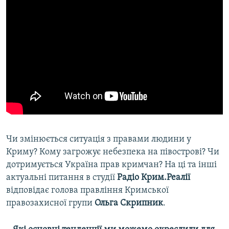
Чи змінюється ситуація з правами людини у
Криму? Кому загрожує небезпека на півострові? Чи
дотримується Україна прав кримчан? На ці та інші
актуальні питання в студії
Радіо Крим.Реалії
відповідає голова правління Кримської
правозахисної групи
Ольга Скрипник
.