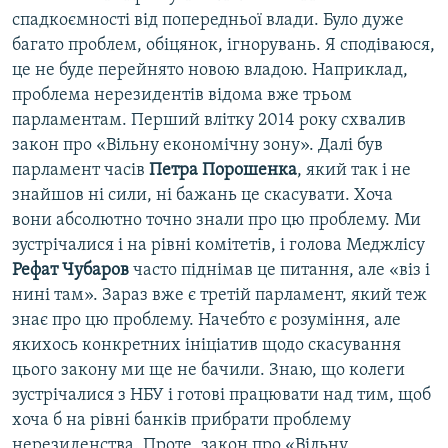
спадкоємності від попередньої влади. Було дуже
багато проблем, обіцянок, ігнорувань. Я сподіваюся,
це не буде перейнято новою владою. Наприклад,
проблема нерезидентів відома вже трьом
парламентам. Перший влітку 2014 року схвалив
закон про «Вільну економічну зону». Далі був
парламент часів
Петра Порошенка
, який так і не
знайшов ні сили, ні бажань це скасувати. Хоча
вони абсолютно точно знали про цю проблему. Ми
зустрічалися і на рівні комітетів, і голова Меджлісу
Рефат Чубаров
часто піднімав це питання, але «віз і
нині там». Зараз вже є третій парламент, який теж
знає про цю проблему. Начебто є розуміння, але
якихось конкретних ініціатив щодо скасування
цього закону ми ще не бачили. Знаю, що колеги
зустрічалися з НБУ і готові працювати над тим, щоб
хоча б на рівні банків прибрати проблему
нерезиденства. Проте, закон про «Вільну