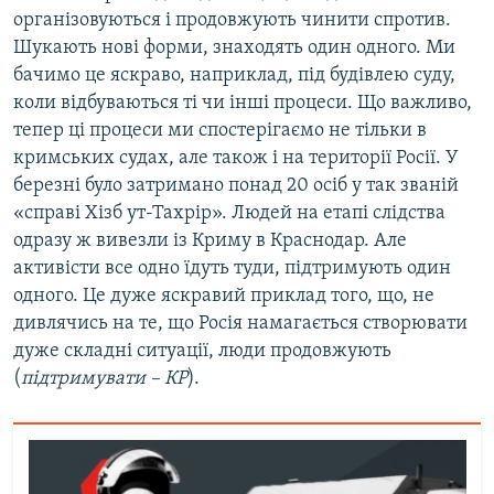
організовуються і продовжують чинити спротив.
Шукають нові форми, знаходять один одного. Ми
бачимо це яскраво, наприклад, під будівлею суду,
коли відбуваються ті чи інші процеси. Що важливо,
тепер ці процеси ми спостерігаємо не тільки в
кримських судах, але також і на території Росії. У
березні було затримано понад 20 осіб у так званій
«справі Хізб ут-Тахрір». Людей на етапі слідства
одразу ж вивезли із Криму в Краснодар. Але
активісти все одно їдуть туди, підтримують один
одного. Це дуже яскравий приклад того, що, не
дивлячись на те, що Росія намагається створювати
дуже складні ситуації, люди продовжують
(
підтримувати – КР
).