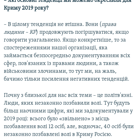
– Які основні тенденції ми можемо окреслили для
Криму 2019 року?
– В цілому тенденція не втішна. Вони (
права
людини – КР
) продовжують погіршуватися, якщо
говорити узагальнено. Якщо конкретніше, то за
спостереженнями нашої організації, яка
займається безпосередньо документуванням всіх
сфер, пов'язаних із правами людини, а також
військовими злочинами, то тут ми, на жаль,
бачимо тільки посилення негативних тенденцій.
Почну з близької для нас всіх теми – це політв'язні.
Люди, яких незаконно позбавили волі. Тут будуть
більш наочними цифри, які ми задокументували у
2019 році: всього було «звільнено» з місць
позбавлення волі 12 осіб, але, водночас, 40 осіб були
незаконно позбавлені волі в Криму Росією.