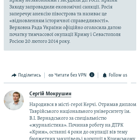
Криму незаконними і засудили дії Росії. Країни
Заходу запровадили економічні санкції. Росія
заперечує анексію півострова та називає це
«відновленням історичної справедливості».
Верховна Рада України офіційно оголосила датою
початку тимчасової окупації Криму і Севастополя
Росією 20 лютого 2014 року.
Поділитись
Читати без VPN
Follow us
Сергій Мокрушин
Народився в місті-герої Керчі. Отримав диплом
Таврійського національного університету ім.
В.І. Вернадського за спеціальністю
«журналістика». Починав роботу на ДТРК
«Крим», останні 4 роки до окупації вів тему
бюджетних закупівель і корупції в Кримському