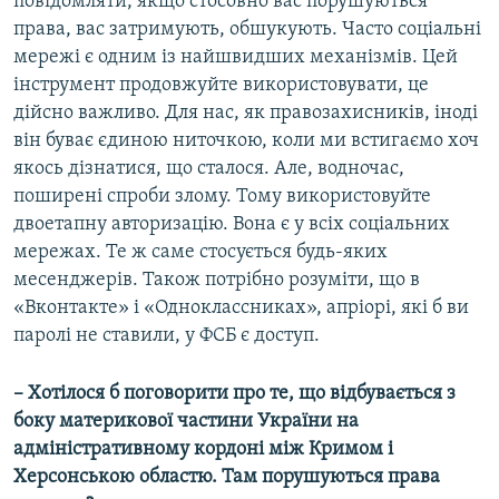
повідомляти, якщо стосовно вас порушуються
права, вас затримують, обшукують. Часто соціальні
мережі є одним із найшвидших механізмів. Цей
інструмент продовжуйте використовувати, це
дійсно важливо. Для нас, як правозахисників, іноді
він буває єдиною ниточкою, коли ми встигаємо хоч
якось дізнатися, що сталося. Але, водночас,
поширені спроби злому. Тому використовуйте
двоетапну авторизацію. Вона є у всіх соціальних
мережах. Те ж саме стосується будь-яких
месенджерів. Також потрібно розуміти, що в
«Вконтакте» і «Одноклассниках», апріорі, які б ви
паролі не ставили, у ФСБ є доступ.
– Хотілося б поговорити про те, що відбувається з
боку материкової частини України на
адміністративному кордоні між Кримом і
Херсонською областю. Там порушуються права