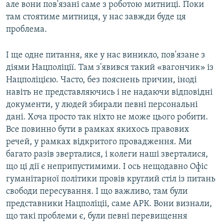
але вони пов'язані саме з роботою митниці. Поки
там стоятиме митниця, у нас завжди буде ця
проблема.
І ще одне питання, яке у нас виникло, пов'язане з
діями Нацполіції. Там з'явився такий «вагончик» із
Нацполіцією. Часто, без пояснень причин, іноді
навіть не представляючись і не надаючи відповідні
документи, у людей збирали певні персональні
дані. Хоча просто так ніхто не може цього робити.
Все повинно бути в рамках якихось правових
речей, у рамках відкритого провадження. Ми
багато разів зверталися, і колеги наші зверталися,
що ці дії є неприпустимими. І ось нещодавно Офіс
гуманітарної політики провів круглий стіл із питань
свободи пересування. І що важливо, там були
представники Нацполіціі, саме АРК. Вони визнали,
що такі проблеми є, були певні перевищення