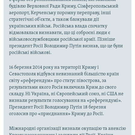
будівлю Верховної Ради Криму, Сімферопольський
аеропорт, Керченську поромну переправу, інші
стратегічні об'єкти, а також блокували дії
українських військ. Російська влада спочатку
відмовлялася визнавати, що ці озброєні люди є
військовослужбовцями російської армії. Пізніше
президент Росії Володимир Путін визнав, що це були
російські військові.
16 березня 2014 року на території Криму і
Севастополя відбувся невизнаний більшістю країн
світу «референдум» про статус півострова, за
результатами якого Росія включила Крим до свого
складу. Ні Україна, ні Європейський союз, ні США не
визнали результати голосування на «референдумі».
Президент Росії Володимир Путін 18 березня
оголосив про «приєднання» Криму до Росії.
Міжнародні організації визнали окупацію та анексію