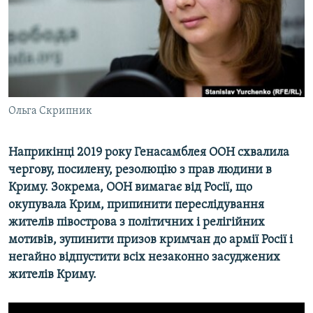
ВІДЕОУРОКИ «ELIFBE»
Русский
СВІДЧЕННЯ ОКУПАЦІЇ
Qırımtatar
УКРАЇНСЬКА ПРОБЛЕМА КРИМУ
ДОЛУЧАЙСЯ!
ІНФОГРАФІКА
Ольга Скрипник
Наприкінці 2019 року Генасамблея ООН схвалила
Усі сайти RFE/RL
чергову, посилену, резолюцію з прав людини в
Криму. Зокрема, ООН вимагає від Росії, що
окупувала Крим, припинити переслідування
жителів півострова з політичних і релігійних
мотивів, зупинити призов кримчан до армії Росії і
негайно відпустити всіх незаконно засуджених
жителів Криму.