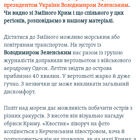
президентом України Володимиром Зеленським
.
Чи видно зі Зміїного Крим і що спільного у цих
регіонів, розповідаємо в нашому матеріалі.
Дістатися до Зміїного можливо морським або
повітряним транспортом. На зустріч із
Володимиром Зеленським
нас разом із групою
журналістів доправили вертольотом з військового
аеродрому Одеси. Летіти звідти до острова
приблизно 40 хвилин. У вертольоті жарко й дуже
гучно. З незвички це може викликати загальний
дискомфорт.
Політ над морем дає можливість побачити острів з
різних ракурсів. З висоти він візуально нагадує
обриси Криму. «Хвостик» ліворуч на фото
асоціюється з Керченським півостровом, хоча й
розташовується він не праворуч, як на мапі Криму, а