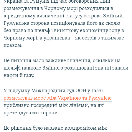
Україна та Румунія під час обговорення лінії
розмежування в Чорному морі розходилися в
юридичному визначенні статусу острова Зміїний.
Румунська сторона позиціонувала його як скелю
без права на шельф і виняткову економічну зону в
Чорному морі, а українська ‒ як острів з таким же
правом.
Це питання мало важливе значення, оскільки на
шельфі навколо Зміїного розташовані значні запаси
нафти й газу.
У підсумку Міжнародний суд ООН у Гаазі
розмежував море між Україною та Румунією
приблизно посередині між лініями, на які
претендували сторони.
Це рішення було назване компромісом між