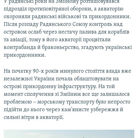
У радянські роки на Зміїному розташовувався
підрозділ протиповітряної оборони, а акваторію
охороняли радянські військові та прикордонники.
Після розпаду Радянського Союзу контроль над
островом ослаб через нестачу палива для кораблів
та авіації, тому в його акваторії процвітали
контрабанда й браконьєрство, згадують українські
прикордонники.
На початку 90-х років минулого століття влада вже
незалежної України почала облаштовувати на
острові прикордонну інфраструктуру. На той
момент сполучення зі Зміїним все ще залишалося
проблемою ‒ морському транспорту було непросто
підійти до нього через кам'янисте узбережжя й
сильні вітри в акваторії.