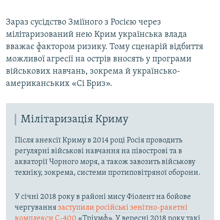
Зараз сусідство Зміїного з Росією через
мілітаризований нею Крим українська влада
вважає фактором ризику. Тому сценарій відбиття
можливої агресії на острів вносять у програми
військових навчань, зокрема й українсько-
американських «Сі Бриз».
Мілітаризація Криму
Після анексії Криму в 2014 році Росія проводить
регулярні військові навчання на півострові та в
акваторії Чорного моря, а також завозить військову
техніку, зокрема, системи протиповітряної оборони.
У січні 2018 року в районі мису Фіолент на бойове
чергування
заступили російські зенітно-ракетні
комплекси С-400
«Тріумф». У вересні 2018 року такі