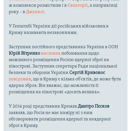
ж комплекси розмістили і в
Євпаторії
, а наприкінці
року – в
Джанкої
.
У Генштабі України дії російських військових в
Криму називають незаконними.
Заступник постійного представника України в ООН
Юрій Вітренко
висловив
побоювання щодо
можливого розміщення Росією ядерної зброї на
півострові. Заступник секретаря Ради національної
безпеки та оборони України
Сергій Кривонос
повідомив
, що в Криму є кілька об'єктів, де може бути
ядерна зброя. Він вважає, що можливість її
розміщення на півострові «досить велика».
У 2016 році представник Кремля
Дмитро Пєсков
заявляв, що Росія не має наміру ні з ким
обговорювати розміщення ядерної та неядерної
зброї в Криму.