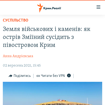
Доступність
посилання
Перейти
СУСПІЛЬСТВО
до
НОВИНИ
Земля військових і каменів: як
основного
ВОДА.КРИМ
матеріалу
острів Зміїний сусідить з
ВІДЕО ТА ФОТО
Перейти
півостровом Крим
до
ПОЛІТИКА
основної
Анна Андрієвська
БЛОГИ
навігації
Перейти
02 вересень 2021, 15:45
ПОГЛЯД
до
ІНТЕРВ'Ю
Поділитись
Читати без VPN
пошуку
ВСЕ ЗА ДЕНЬ
СПЕЦПРОЕКТИ
ЯК ОБІЙТИ БЛОКУВАННЯ
ДЕПОРТАЦІЯ