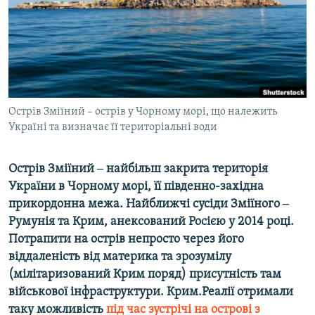
ВІДЕОУРОКИ «ELIFBE»
Русский
СВІДЧЕННЯ ОКУПАЦІЇ
Qırımtatar
УКРАЇНСЬКА ПРОБЛЕМА КРИМУ
ДОЛУЧАЙСЯ!
ІНФОГРАФІКА
Острів Зміїний – острів у Чорному морі, що належить
Україні та визначає її територіальні води
Усі сайти RFE/RL
Острів Зміїний ‒ найбільш закрита територія
України в Чорному морі, її південно-західна
прикордонна межа. Найближчі сусіди Зміїного ‒
Румунія та Крим, анексований Росією у 2014 році.
Потрапити на острів непросто через його
віддаленість від материка та зрозумілу
(мілітаризований Крим поряд) присутність там
військової інфраструктури. Крим.Реалії отримали
таку можливість
під час зустрічі на острові з