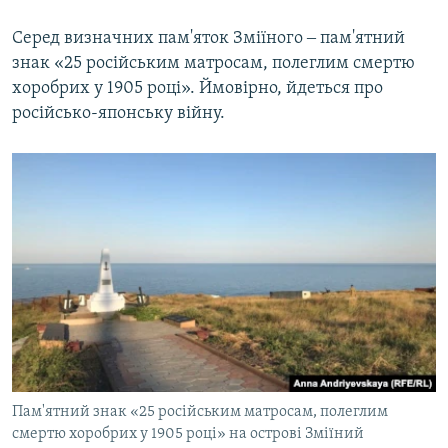
Серед визначних пам'яток Зміїного ‒ пам'ятний
знак «25 російським матросам, полеглим смертю
хоробрих у 1905 році». Ймовірно, йдеться про
російсько-японську війну.
Пам'ятний знак «25 російським матросам, полеглим
смертю хоробрих у 1905 році» на острові Зміїний