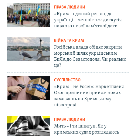
ПРАВА ЛЮДИНИ
«Крим – єдиний регіон, де
українці – меншість»: дискусія
навколо нової пам'ятної дати
ВІЙНА ТА КРИМ
Російська влада обіцяє закрити
морський шлях українським
БпЛА до Севастополя. Чи реально
це?
СУСПІЛЬСТВО
«Крим – не Росія»: маркетплейс
Ozon припинив прийом нових
замовлень на Кримському
півострові
ПРАВА ЛЮДИНИ
Мить – і ти шпигун. Як у
кримських судах розглядають