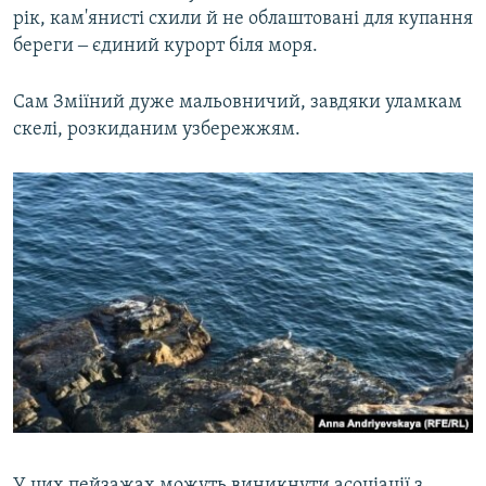
рік, кам'янисті схили й не облаштовані для купання
береги ‒ єдиний курорт біля моря.
Сам Зміїний дуже мальовничий, завдяки уламкам
скелі, розкиданим узбережжям.
У цих пейзажах можуть виникнути асоціації з