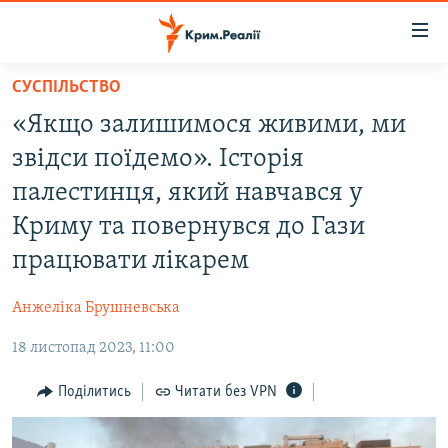
Доступність
посилання
Перейти
СУСПІЛЬСТВО
до
НОВИНИ
«Якщо залишимося живими, ми
основного
ВОДА.КРИМ
матеріалу
звідси поїдемо». Історія
ВІДЕО ТА ФОТО
Перейти
палестинця, який навчався у
до
ПОЛІТИКА
Криму та повернувся до Гази
основної
БЛОГИ
навігації
працювати лікарем
Перейти
ПОГЛЯД
до
Анжеліка Брушневська
ІНТЕРВ'Ю
пошуку
18 листопад 2023, 11:00
ВСЕ ЗА ДЕНЬ
Поділитись
Читати без VPN
СПЕЦПРОЕКТИ
ЯК ОБІЙТИ БЛОКУВАННЯ
ДЕПОРТАЦІЯ