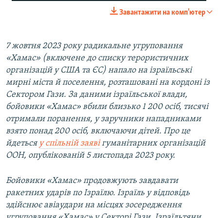
240p
Завантажити на комп'ютер
360p
480p
7 жовтня 2023 року радикальне угруповання
«Хамас» (включене до списку терористичних
720p
організацій у США та ЄС) напало на ізраїльські
мирні міста й поселення, розташовані на кордоні із
Сектором Гази. За даними ізраїльської влади,
бойовики «Хамас» вбили близько 1 200 осіб, тисячі
отримали поранення, у заручники нападниками
взято понад 200 осіб, включаючи дітей. Про це
йдеться
у спільній заяві
гуманітарних організацій
ООН, опублікованій 5 листопада 2023 року.
Auto
240p
360p
480p
Бойовики «Хамас» продовжують завдавати
720p
ракетних ударів по Ізраїлю. Ізраїль у відповідь
здійснює авіаудари на місцях зосередження
угруповання «Хамас» у Секторі Гази. Ізраїльтяни