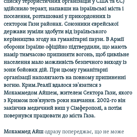
списку терористичних організацій у США та ЄС)
здійснило теракт, напавши на ізраїльські міста і
поселення, розташовані у прикордонних із
сектором Гази районах. Союзники єврейської
держави зуміли здобути від ізраїльського
керівництва згоду на гуманітарні паузи. В Армії
оборони Ізраїлю офіційно підтвердили, що мають
намір тимчасово припиняти вогонь, щоб цивліьне
населення мало можливість безпечного виходу із
зони бойових дій. При цьому гуманітарні
організації наполягають на повному припиненні
вогню. Крим.Реалії вдалося зв'язатися з
Мохаммедом Айшем, жителем Сектора Гази, якого
з Кримом пов'язують роки навчання. 2002-го він
закінчив медичний виш у Сімферополі, а потім
повернувся працювати до міста Газа.
Мохаммед Айш
одразу попереджає, що не може