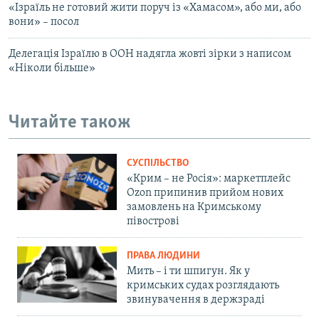
«Ізраїль не готовий жити поруч із «Хамасом», або ми, або
вони» – посол
Делегація Ізраїлю в ООН надягла жовті зірки з написом
«Ніколи більше»
Читайте також
СУСПІЛЬСТВО
«Крим – не Росія»: маркетплейс
Ozon припинив прийом нових
замовлень на Кримському
півострові
ПРАВА ЛЮДИНИ
Мить – і ти шпигун. Як у
кримських судах розглядають
звинувачення в держзраді