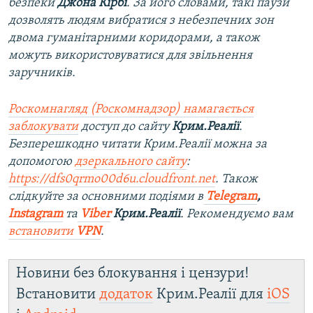
безпеки
Джона Кірбі
. За його словами, такі паузи
дозволять людям вибратися з небезпечних зон
двома гуманітарними коридорами, а також
можуть використовуватися для звільнення
заручників.
Роскомнагляд (Роскомнадзор) намагається
заблокувати
доступ до сайту
Крим.Реалії
.
Безперешкодно читати Крим.Реалії можна за
допомогою
дзеркального сайту
:
https://dfs0qrmo00d6u.cloudfront.net
. Також
слідкуйте за основними подіями в
Telegram
,
Instagram
та
Viber
Крим.Реалії
. Рекомендуємо вам
встановити
VPN
.
Новини без блокування і цензури!
Встановити
додаток
Крим.Реалії для
iOS