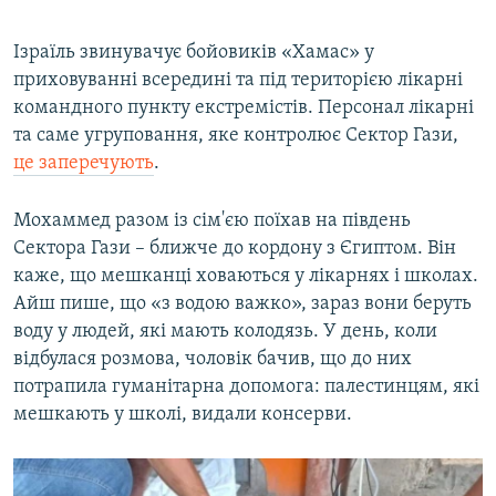
Ізраїль звинувачує бойовиків «Хамас» у
приховуванні всередині та під територією лікарні
командного пункту екстремістів. Персонал лікарні
та саме угруповання, яке контролює Сектор Гази,
це заперечують
.
Мохаммед разом із сім'єю поїхав на південь
Сектора Гази – ближче до кордону з Єгиптом. Він
каже, що мешканці ховаються у лікарнях і школах.
Айш пише, що «з водою важко», зараз вони беруть
воду у людей, які мають колодязь. У день, коли
відбулася розмова, чоловік бачив, що до них
потрапила гуманітарна допомога: палестинцям, які
мешкають у школі, видали консерви.