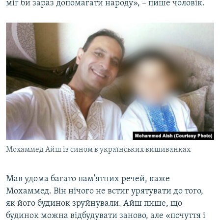
міг би зараз допомагати народу», – пише чоловік.
Мохаммед Айш із сином в українських вишиванках
Мав удома багато пам'ятних речей, каже
Мохаммед. Він нічого не встиг урятувати до того,
як його будинок зруйнували. Айш пише, що
будинок можна відбудувати заново, але «почуття і