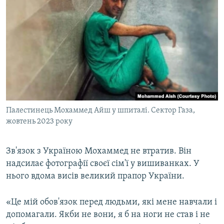
Палестинець Мохаммед Айш у шпиталі. Сектор Газа,
жовтень 2023 року
Зв'язок з Україною Мохаммед не втратив. Він
надсилає фотографії своєї сім'ї у вишиванках. У
нього вдома висів великий прапор України.
«Це мій обов'язок перед людьми, які мене навчали і
допомагали. Якби не вони, я б на ноги не став і не