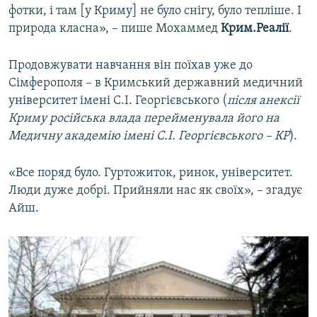
фотки, і там [у Криму] не було снігу, було тепліше. І
природа класна», – пише Мохаммед
Крим.Реалії
.
Продовжувати навчання він поїхав уже до
Сімферополя – в Кримський державний медичний
університет імені С.І. Георгієвського (
після анексії
Криму російська влада перейменувала його на
Медичну академію імені С.І. Георгієвського – КР
).
«Все поряд було. Гуртожиток, ринок, університет.
Люди дуже добрі. Прийняли нас як своїх», – згадує
Айш.