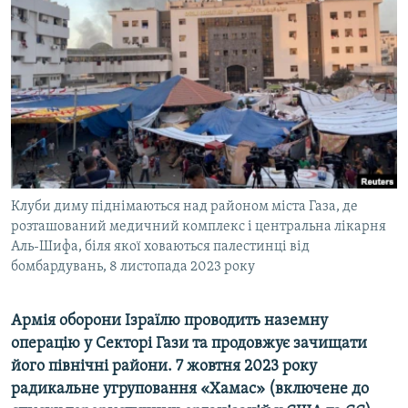
ВІДЕОУРОКИ «ELIFBE»
Русский
СВІДЧЕННЯ ОКУПАЦІЇ
Qırımtatar
УКРАЇНСЬКА ПРОБЛЕМА КРИМУ
ДОЛУЧАЙСЯ!
ІНФОГРАФІКА
Усі сайти RFE/RL
Клуби диму піднімаються над районом міста Газа, де
розташований медичний комплекс і центральна лікарня
Аль-Шифа, біля якої ховаються палестинці від
бомбардувань, 8 листопада 2023 року
Армія оборони Ізраїлю проводить наземну
операцію у Секторі Гази та продовжує зачищати
його північні райони. 7 жовтня 2023 року
радикальне угруповання «Хамас» (включене до