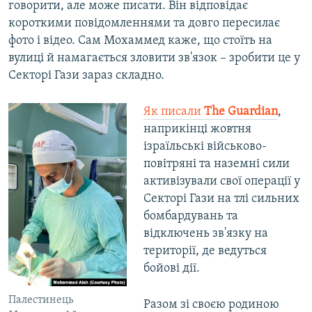
говорити, але може писати. Він відповідає
короткими повідомленнями та довго пересилає
фото і відео. Сам Мохаммед каже, що стоїть на
вулиці й намагається зловити зв'язок – зробити це у
Секторі Гази зараз складно.
Як писали
The Guardian
,
наприкінці жовтня
ізраїльські військово-
повітряні та наземні сили
активізували свої операції у
Секторі Гази на тлі сильних
бомбардувань та
відключень зв'язку на
території, де ведуться
бойові дії.
Палестинець
Разом зі своєю родиною