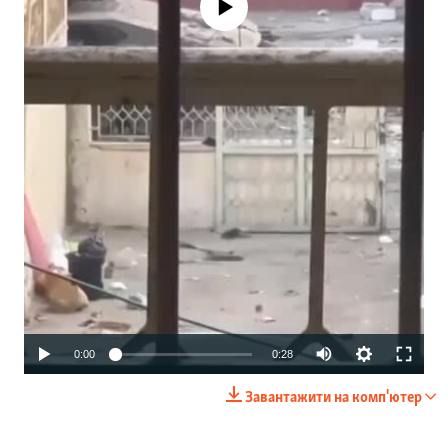
Auto
0:00
0:28
240p
Завантажити на комп'ютер
360p