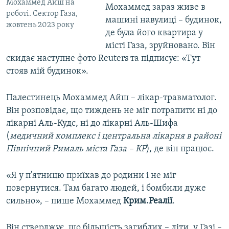
Мохаммед Айш на
Мохаммед зараз живе в
роботі. Сектор Газа,
машині навулиці – будинок,
жовтень 2023 року
де була його квартира у
місті Газа, зруйновано. Він
скидає наступне фото Reuters та підписує: «Тут
стояв мій будинок».
Палестинець Мохаммед Айш – лікар-травматолог.
Він розповідає, що тиждень не міг потрапити ні до
лікарні Аль-Кудс, ні до лікарні Аль-Шифа
(
медичний комплекс і центральна лікарня в районі
Північний Рималь міста Газа – КР
), де він працює.
«Я у п'ятницю приїхав до родини і не міг
повернутися. Там багато людей, і бомбили дуже
сильно», – пише Мохаммед
Крим.Реалії
.
Він стверджує, що більшість загиблих – діти, у Газі –