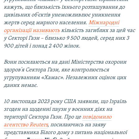
кажуть, що близькість їхнього розташування до
цивільних об'єктів унеможливлює уникнення
жертв серед мирного населення.
Міжнародні
організації називають
кількість загиблих за цей час
у Секторі Гази – близько 9 500 людей, серед них 3
900 дітей і понад 2 400 жінок.
Вони посилаються на дані Міністерства охорони
здоров'я Сектора Гази, яке контролюється
угрупуванням «Хамас». Незалежних оцінок цих
даних немає.
10 листопада 2023 року США заявили, що Ізраїль
згоден на щоденні паузи у воєнних діях на
території Сектора Гази. Про це
повідомило
агентство Reuters
, посилаючись на заяву
представника Білого дому з питань національної