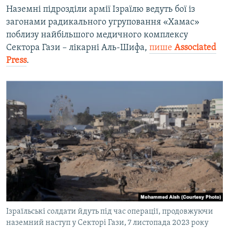
480p
Наземні підрозділи армії Ізраїлю ведуть бої із
загонами радикального угруповання «Хамас»
720p
поблизу найбільшого медичного комплексу
Сектора Гази – лікарні Аль-Шифа,
пише
Associated
Press
.
Auto
240p
360p
480p
720p
Ізраїльські солдати йдуть під час операції, продовжуючи
наземний наступ у Секторі Гази, 7 листопада 2023 року