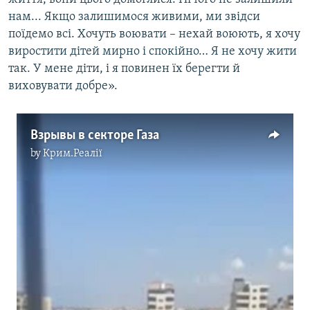
нам... Якщо залишимося живими, ми звідси
поїдемо всі. Хочуть воювати – нехай воюють, я хочу
виростити дітей мирно і спокійно… Я не хочу жити
так. У мене діти, і я повинен їх берегти й
виховувати добре».
Взрывы в секторе Газа
by
Крим.Реалії