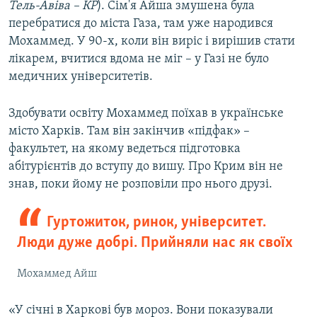
Тель-Авіва – КР
). Сім'я Айша змушена була
перебратися до міста Газа, там уже народився
Мохаммед. У 90-х, коли він виріс і вирішив стати
лікарем, вчитися вдома не міг – у Газі не було
медичних університетів.
Здобувати освіту Мохаммед поїхав в українське
місто Харків. Там він закінчив «підфак» –
факультет, на якому ведеться підготовка
абітурієнтів до вступу до вишу. Про Крим він не
знав, поки йому не розповіли про нього друзі.
Гуртожиток, ринок, університет.
Люди дуже добрі. Прийняли нас як своїх
Мохаммед Айш
«У січні в Харкові був мороз. Вони показували