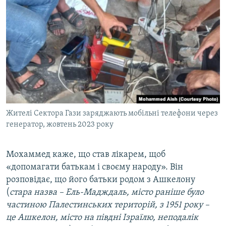
Жителі Сектора Гази заряджають мобільні телефони через
генератор, жовтень 2023 року
Мохаммед каже, що став лікарем, щоб
«допомагати батькам і своєму народу». Він
розповідає, що його батьки родом з Ашкелону
(
стара назва – Ель-Мадждаль, місто раніше було
частиною Палестинських територій, з 1951 року –
це Ашкелон, місто на півдні Ізраїлю, неподалік