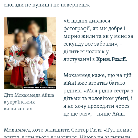
спогади не купиш і не повернеш».
«Я щодня дивлюся
фотографії, як ми добре і
мирно жили та як у мене за
секунду все забрали», –
ділиться чоловік у
листуванні з
Крим.Реалії
.
Мохаммед каже, що на цій
війні вже втратив багато
рідних. «Моя рідна сестра з
Діти Мохаммеда Айша
дітьми та чоловіком убиті, і
в українських
я не хочу проходити через
вишиванках
це ще раз», – пише Айш.
Мохаммед хоче залишити Сектор Гази: «Тут немає
життя, вони цього домоглися. Нічого не залишили