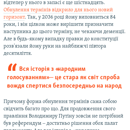
відтепер у нього в запасі є ще шістнадцять.
Обнулення термінів відкрило для нього новий
горизонт
. Так, у 2036 році йому виповниться 84
роки, і він цілком може вирішити призначити
наступника до цього терміну, не чекаючи деменції.
Але в будь-якому випадку правки до конституції
розв'язали йому руки на найближчі півтора
десятиліття.
Вся історія з «народним
голосуванням» ‒ це стара як світ спроба
вождя спертися безпосередньо на народ
Причому форма обнулення термінів сама собою
свідчить багато про що. Для продовження свого
правління Володимиру Путіну зовсім не потрібний
був референдум ‒ достатньо рішення обох палат