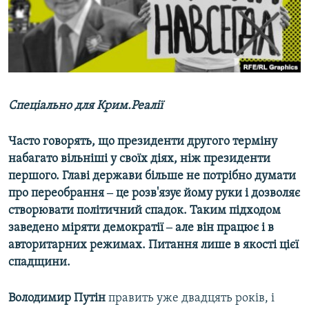
ВІДЕОУРОКИ «ELIFBE»
Русский
СВІДЧЕННЯ ОКУПАЦІЇ
Qırımtatar
УКРАЇНСЬКА ПРОБЛЕМА КРИМУ
ДОЛУЧАЙСЯ!
ІНФОГРАФІКА
Спеціально для Крим.Реалії
Часто говорять, що президенти другого терміну
Усі сайти RFE/RL
набагато вільніші у своїх діях, ніж президенти
першого. Главі держави більше не потрібно думати
про переобрання ‒ це розв'язує йому руки і дозволяє
створювати політичний спадок. Таким підходом
заведено міряти демократії ‒ але він працює і в
авторитарних режимах. Питання лише в якості цієї
спадщини.
Володимир Путін
править уже двадцять років, і