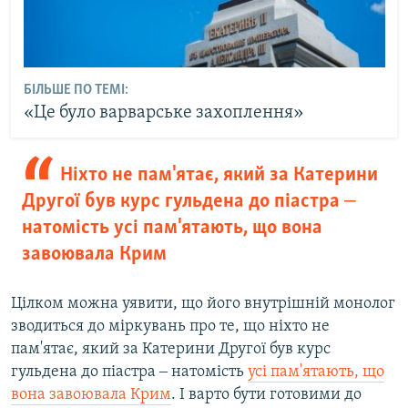
БІЛЬШЕ ПО ТЕМІ:
«Це було варварське захоплення»
Ніхто не пам'ятає, який за Катерини
Другої був курс гульдена до піастра ‒
натомість усі пам'ятають, що вона
завоювала Крим
Цілком можна уявити, що його внутрішній монолог
зводиться до міркувань про те, що ніхто не
пам'ятає, який за Катерини Другої був курс
гульдена до піастра ‒ натомість
усі пам'ятають, що
вона завоювала Крим
. І варто бути готовими до