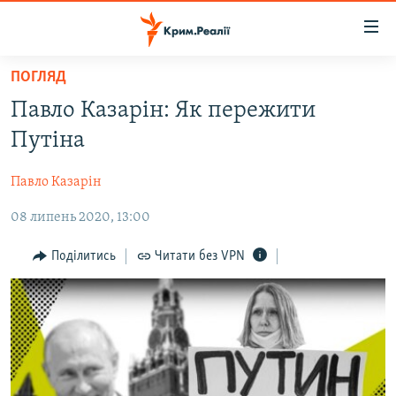
Доступність
посилання
Перейти
ПОГЛЯД
до
НОВИНИ
Павло Казарін: Як пережити
основного
ВОДА.КРИМ
матеріалу
Путіна
ВІДЕО ТА ФОТО
Перейти
до
Павло Казарін
ПОЛІТИКА
основної
08 липень 2020, 13:00
БЛОГИ
навігації
Перейти
ПОГЛЯД
Поділитись
Читати без VPN
до
ІНТЕРВ'Ю
пошуку
ВСЕ ЗА ДЕНЬ
СПЕЦПРОЕКТИ
ЯК ОБІЙТИ БЛОКУВАННЯ
ДЕПОРТАЦІЯ