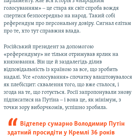
парламенту. Але вся історія з «народним
голосуванням» ‒ це стара як світ спроба вождя
спертися безпосередньо на народ. Такий собі
референдум про персональну довіру. Сигнал елітам
про те, хто тут справжня влада.
Російський президент за допомогою
«референдуму» не тільки отримував ярлик на
князювання. Він ще й заздалегідь ділив
відповідальність із країною за все, що зробить
надалі. Усе «голосування» спочатку влаштовувалося
як плебісцит: схвалення того, що вже сталося, і
згода на те, що готується. Росії запропонували знову
підписатися на Путіна ‒ і вона це, як мінімум, з
точки зору виборчкомів, успішно зробила.
Відтепер сумарно Володимир Путін
здатний просидіти у Кремлі 36 років