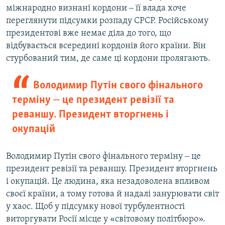
міжнародно визнані кордони ‒ її влада хоче
переглянути підсумки розпаду СРСР. Російському
президентові вже немає діла до того, що
відбувається всередині кордонів його країни. Він
стурбований тим, де саме ці кордони пролягають.
Володимир Путін свого фінального
терміну ‒ це президент ревізії та
реваншу. Президент вторгнень і
окупацій
Володимир Путін свого фінального терміну ‒ це
президент ревізії та реваншу. Президент вторгнень
і окупацій. Це людина, яка незадоволена впливом
своєї країни, а тому готова й надалі занурювати світ
у хаос. Щоб у підсумку нової турбулентності
виторгувати Росії місце у «світовому політбюро».