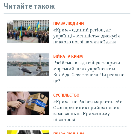
Читайте також
ПРАВА ЛЮДИНИ
«Крим – єдиний регіон, де
українці – меншість»: дискусія
навколо нової пам'ятної дати
ВІЙНА ТА КРИМ
Російська влада обіцяє закрити
морський шлях українським
БпЛА до Севастополя. Чи реально
це?
СУСПІЛЬСТВО
«Крим – не Росія»: маркетплейс
Ozon припинив прийом нових
замовлень на Кримському
півострові