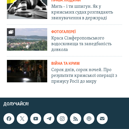
ПРАВА ЛЮДИНИ
Мить – і ти шпигун. Як у
кримських судах розглядають
звинувачення в держзраді
ФОТОГАЛЕРЕЇ
Краса Сімферопольського
водосховища та занедбаність
довкола
ВІЙНА ТА КРИМ
Сорок днів, сорок ночей. Про
результати кримської операції з
примусу Росії до миру
ДОЛУЧАЙСЯ!