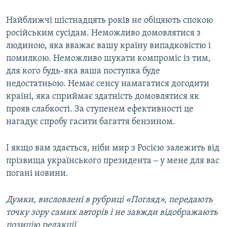
Найближчі шістнадцять років не обіцяють спокою
російським сусідам. Неможливо домовлятися з
людиною, яка вважає вашу країну випадковістю і
помилкою. Неможливо шукати компроміс із тим,
для кого будь-яка ваша поступка буде
недостатньою. Немає сенсу намагатися догодити
країні, яка сприймає здатність домовлятися як
прояв слабкості. За ступенем ефективності це
нагадує спробу гасити багаття бензином.
І якщо вам здається, ніби мир з Росією залежить від
прізвища українського президента ‒ у мене для вас
погані новини.
Думки, висловлені в рубриці «Погляд», передають
точку зору самих авторів і не завжди відображають
позицію редакції