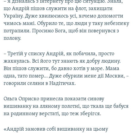
– Я дізналась з інтернету про цю ситуацію. Знала,
що Андрій пішов служити на флот, захищати
Україну. Дуже хвилюємось усі, хочемо допомогти
чимось мамі. Обурило те, що люди у таку небезпеку
потрапили. Просимо Бога, щоб він повернувся з
полону.
– Третій у списку Андрій, як побачила, просто
жахнулась. Всі його тут знають як добру людину.
Він пішов служити, бо давно хотів у море. Мама
одна, тато помер… Дуже обурили мене дії Москви, –
говорили селяни в Надітичах.
Ольга Оприско принесла показати синову
вишиванку на лляному полотні, що ткала ще бабуся
на родинному верстаті, що теж зберігся.
«Андрій замовив собі вишиванку на цьому