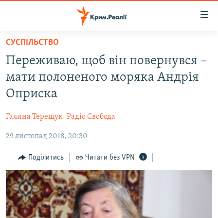
Доступність
посилання
Перейти
СУСПІЛЬСТВО
до
НОВИНИ
Переживаю, щоб він повернувся –
основного
ВОДА.КРИМ
матеріалу
мати полоненого моряка Андрія
ВІДЕО ТА ФОТО
Перейти
Оприска
до
ПОЛІТИКА
основної
Галина Терещук
Радіо Свобода
БЛОГИ
навігації
Перейти
29 листопад 2018, 20:30
ПОГЛЯД
до
ІНТЕРВ'Ю
Поділитись
Читати без VPN
пошуку
ВСЕ ЗА ДЕНЬ
СПЕЦПРОЕКТИ
ЯК ОБІЙТИ БЛОКУВАННЯ
ДЕПОРТАЦІЯ