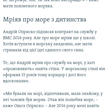
не загрожує. Але чи так воно насправді?» – каже
мати полоненого моряка.
Мріяв про море з дитинства
Андрій Оприско підписав контракт на службу у
ВМС 2016 року. Але про море мріяв ще у школі.
Хотів вступати в морську академію, але мати
стримала від цієї ідеї єдиного свого сина.
Те, що Андрій мріяв про службу на морі, у хаті
«промовляють» навіть стіни. У морському стилі він
оформив 15 років тому коридор і досі його
вдосконалює.
«Ми бували на морі, відпочивали, мала знайому, у
неї чоловік був моряк. Отак він полюбив море, –
каже Ольга Оприско. – Але 2016 року мені навіть