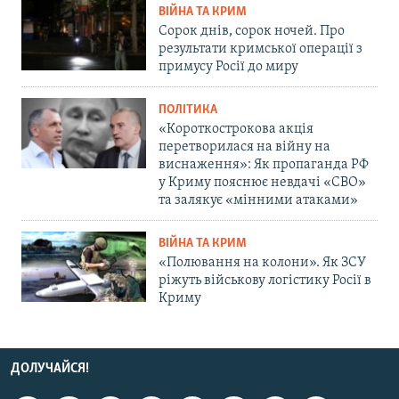
ВІЙНА ТА КРИМ
Сорок днів, сорок ночей. Про
результати кримської операції з
примусу Росії до миру
ПОЛІТИКА
«Короткострокова акція
перетворилася на війну на
виснаження»: Як пропаганда РФ
у Криму пояснює невдачі «СВО»
та залякує «мінними атаками»
ВІЙНА ТА КРИМ
«Полювання на колони». Як ЗСУ
ріжуть військову логістику Росії в
Криму
ДОЛУЧАЙСЯ!