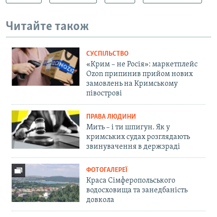
Читайте також
СУСПІЛЬСТВО
«Крим – не Росія»: маркетплейс
Ozon припинив прийом нових
замовлень на Кримському
півострові
ПРАВА ЛЮДИНИ
Мить – і ти шпигун. Як у
кримських судах розглядають
звинувачення в держзраді
ФОТОГАЛЕРЕЇ
Краса Сімферопольського
водосховища та занедбаність
довкола