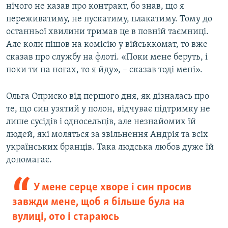
нічого не казав про контракт, бо знав, що я
переживатиму, не пускатиму, плакатиму. Тому до
останньої хвилини тримав це в повній таємниці.
Але коли пішов на комісію у військкомат, то вже
сказав про службу на флоті. «Поки мене беруть, і
поки ти на ногах, то я йду», – сказав тоді мені».
Ольга Оприско від першого дня, як дізналась про
те, що син узятий у полон, відчуває підтримку не
лише сусідів і односельців, але незнайомих їй
людей, які моляться за звільнення Андрія та всіх
українських бранців. Така людська любов дуже їй
допомагає.
У мене серце хворе і син просив
завжди мене, щоб я більше була на
вулиці, ото і стараюсь