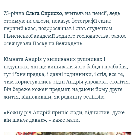
75-річна
Ольга Оприско
, вчитель на пенсії, ледь
стримуючи сльози, показує фотографії сина:
перший клас, подорослішав і став студентом
Рівненської академії водного господарства, разом
освячували Паску на Великдень.
Кімната Андрія у вишиваних рушниках і
подушках, які ще вишивали його бабця і прабабця,
тут і їхня прядка, і давні годинники, і стіл, все те,
чим користувались рідні Андрія упродовж століття.
Він береже кожен предмет, надаючи йому друге
життя, відновивши, як родинну реліквію.
«Кожну річ Андрій приніс сюди, відчистив, дуже
він шанує давнє», – каже мати.