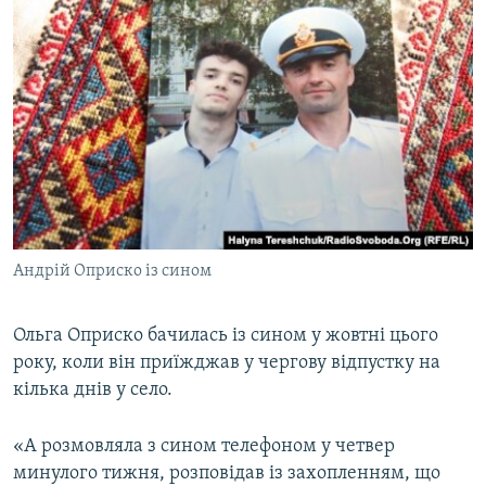
Андрій Оприско із сином
Ольга Оприско бачилась із сином у жовтні цього
року, коли він приїжджав у чергову відпустку на
кілька днів у село.
«А розмовляла з сином телефоном у четвер
минулого тижня, розповідав із захопленням, що