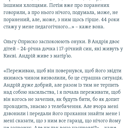
іншими хлопцями. Потім вже про поранених
говорили, а про нього нічого, подумала, може, не
поранений, але, може, з ним щось гірше. 44 роки
стажу у мене педагогічного…» – каже вона.
Ольгу Оприско заспокоюють онуки. В Андрія двоє
дітей – 24-річна дочка і 17-річний син, які живуть у
Києві. Андрій живе з матір’ю.
«Переживаю, щоб він повернувся, щоб його звідти
якимось чином визволили, бо це страшна ситуація.
Андрій дуже добрий, але разом із тим не терпить
над собою насильства, і я почала переживати, щоб
він когось не зачепив, як будуть бити, бо як допит
проходить, знаємо з телебачення. Але вчора мені
дзвонили і передали його прохання знайти мене і
мені сказати, що з ним все гаразд, що нічого йому