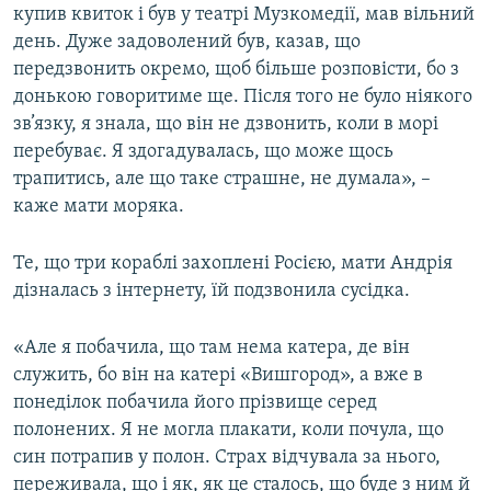
купив квиток і був у театрі Музкомедії, мав вільний
день. Дуже задоволений був, казав, що
передзвонить окремо, щоб більше розповісти, бо з
донькою говоритиме ще. Після того не було ніякого
зв’язку, я знала, що він не дзвонить, коли в морі
перебуває. Я здогадувалась, що може щось
трапитись, але що таке страшне, не думала», –
каже мати моряка.
Те, що три кораблі захоплені Росією, мати Андрія
дізналась з інтернету, їй подзвонила сусідка.
«Але я побачила, що там нема катера, де він
служить, бо він на катері «Вишгород», а вже в
понеділок побачила його прізвище серед
полонених. Я не могла плакати, коли почула, що
син потрапив у полон. Страх відчувала за нього,
переживала, що і як, як це сталось, що буде з ним й