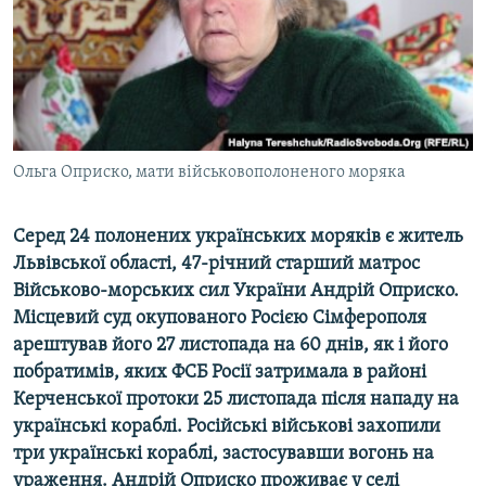
ВІДЕОУРОКИ «ELIFBE»
Русский
СВІДЧЕННЯ ОКУПАЦІЇ
Qırımtatar
УКРАЇНСЬКА ПРОБЛЕМА КРИМУ
ДОЛУЧАЙСЯ!
ІНФОГРАФІКА
Ольга Оприско, мати військовополоненого моряка
Серед 24 полонених українських моряків є житель
Усі сайти RFE/RL
Львівської області, 47-річний старший матрос
Військово-морських сил України Андрій Оприско.
Місцевий суд окупованого Росією Сімферополя
арештував його 27 листопада на 60 днів, як і його
побратимів, яких ФСБ Росії затримала в районі
Керченської протоки 25 листопада після нападу на
українські кораблі. Російські військові захопили
три українські кораблі, застосувавши вогонь на
ураження. Андрій Оприско проживає у селі