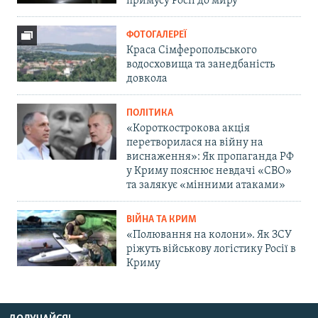
примусу Росії до миру
ФОТОГАЛЕРЕЇ
Краса Сімферопольського
водосховища та занедбаність
довкола
ПОЛІТИКА
«Короткострокова акція
перетворилася на війну на
виснаження»: Як пропаганда РФ
у Криму пояснює невдачі «СВО»
та залякує «мінними атаками»
ВІЙНА ТА КРИМ
«Полювання на колони». Як ЗСУ
ріжуть військову логістику Росії в
Криму