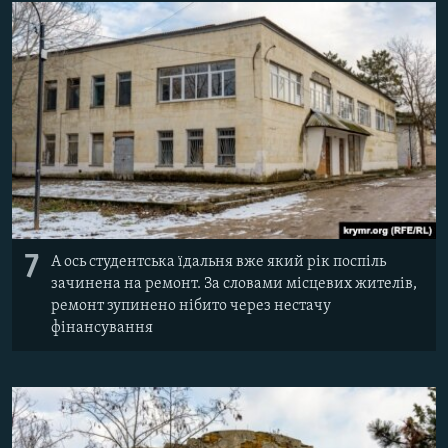
7
А ось студентська їдальня вже який рік поспіль
зачинена на ремонт. За словами місцевих жителів,
ремонт зупинено нібито через нестачу
фінансування