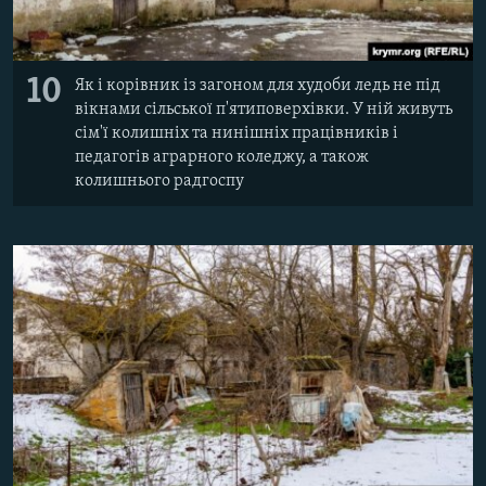
10
Як і корівник із загоном для худоби ледь не під
вікнами сільської п'ятиповерхівки. У ній живуть
сім'ї колишніх та нинішніх працівників і
педагогів аграрного коледжу, а також
колишнього радгоспу