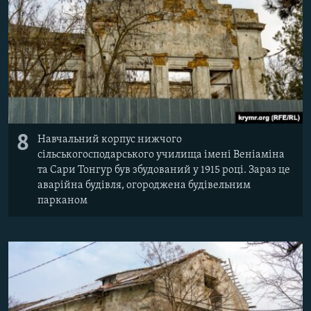
8
Навчальний корпус нижчого
сільськогосподарського училища імені Веніаміна
та Сари Тонгур був збудований у 1915 році. Зараз це
аварійна будівля, огороджена будівельним
парканом