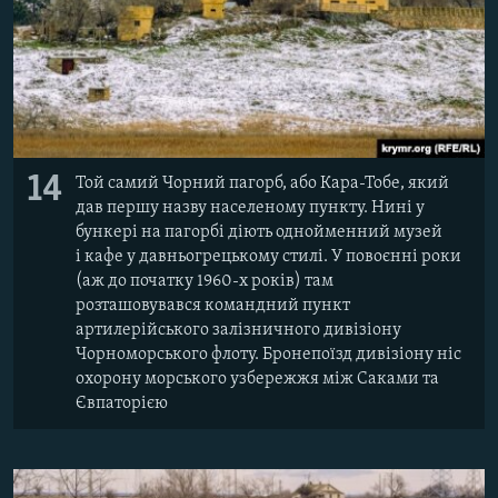
14
Той самий Чорний пагорб, або Кара-Тобе, який
дав першу назву населеному пункту. Нині у
бункері на пагорбі діють однойменний музей
і кафе у давньогрецькому стилі. У повоєнні роки
(аж до початку 1960-х років) там
розташовувався командний пункт
артилерійського залізничного дивізіону
Чорноморського флоту. Бронепоїзд дивізіону ніс
охорону морського узбережжя між Саками та
Євпаторією