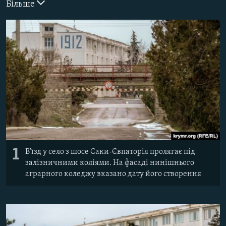
Більше
ВІДЕОУРОКИ «ELIFBE»
Русский
СВІДЧЕННЯ ОКУПАЦІЇ
Qırımtatar
УКРАЇНСЬКА ПРОБЛЕМА КРИМУ
ДОЛУЧАЙСЯ!
ІНФОГРАФІКА
Усі сайти RFE/RL
1
В'їзд у село з шосе Саки-Євпаторія пролягає під
залізничними коліями. На фасаді нинішнього
аграрного коледжу вказано дату його створення