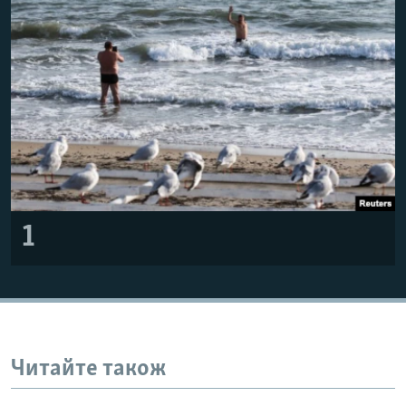
ВІДЕОУРОКИ «ELIFBE»
Русский
СВІДЧЕННЯ ОКУПАЦІЇ
Qırımtatar
УКРАЇНСЬКА ПРОБЛЕМА КРИМУ
ДОЛУЧАЙСЯ!
ІНФОГРАФІКА
Усі сайти RFE/RL
1
Читайте також