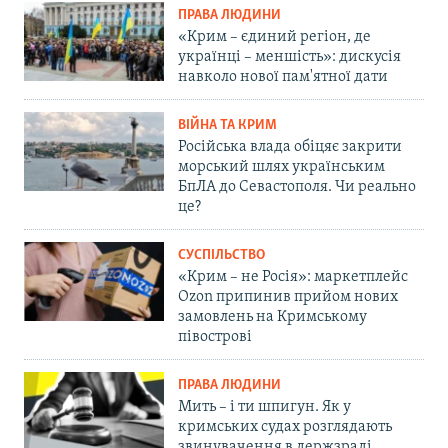
ПРАВА ЛЮДИНИ
«Крим – єдиний регіон, де
українці – меншість»: дискусія
навколо нової пам'ятної дати
ВІЙНА ТА КРИМ
Російська влада обіцяє закрити
морський шлях українським
БпЛА до Севастополя. Чи реально
це?
СУСПІЛЬСТВО
«Крим – не Росія»: маркетплейс
Ozon припинив прийом нових
замовлень на Кримському
півострові
ПРАВА ЛЮДИНИ
Мить – і ти шпигун. Як у
кримських судах розглядають
звинувачення в держзраді