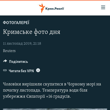
Доступність
посилання
Перейти
ФОТОГАЛЕРЕЇ
до
НОВИНИ
Кримське фото дня
основного
ВОДА.КРИМ
матеріалу
ВІДЕО ТА ФОТО
Перейти
11 листопад 2019, 21:18
до
Reuters
ПОЛІТИКА
основної
БЛОГИ
Поділитись
навігації
Перейти
ПОГЛЯД
Читати без VPN
до
ІНТЕРВ'Ю
пошуку
Чоловіки вирішили скупатися в Чорному морі на
ВСЕ ЗА ДЕНЬ
початку листопада. Температура води біля
узбережжя Євпаторії +16 градусів.
СПЕЦПРОЕКТИ
ЯК ОБІЙТИ БЛОКУВАННЯ
ДЕПОРТАЦІЯ