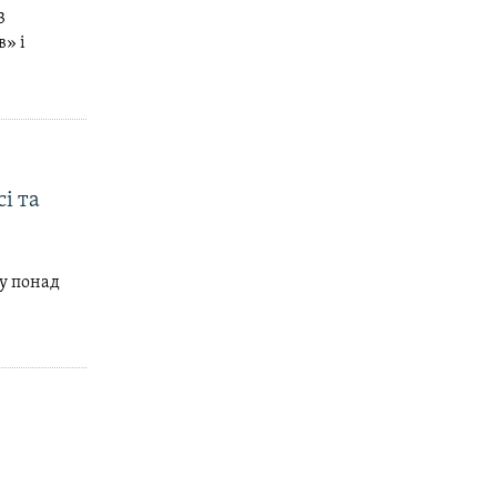
3
в» і
і та
 у понад