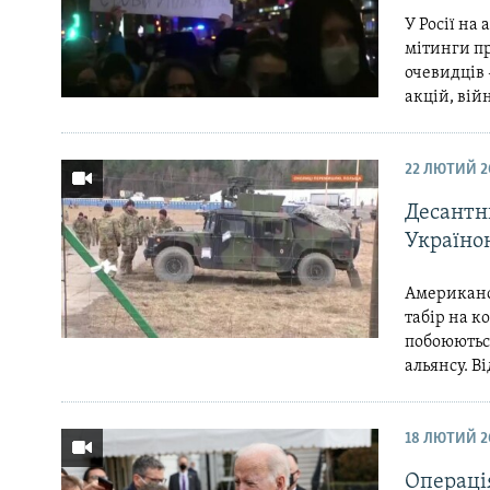
У Росії на
мітинги пр
очевидців
акцій, вій
22 ЛЮТИЙ 2
Десантни
Україно
Американсь
табір на к
побоюютьс
альянсу. Ві
18 ЛЮТИЙ 2
Операці