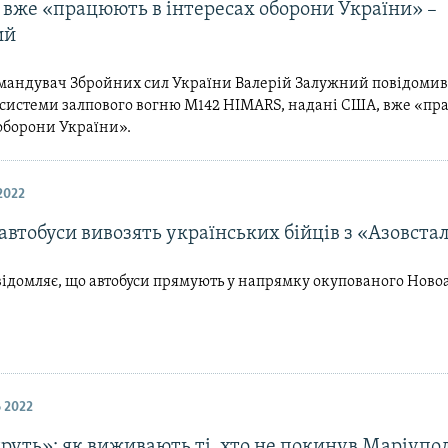
вже «працюють в інтересах оборони України» –
ий
мандувач Збройних сил України Валерій Залужний повідомив
 системи залпового вогню M142 HIMARS, надані США, вже «пр
оборони України».
2022
 автобуси вивозять українських бійців з «Азовста
відомляє, що автобуси прямують у напрямку окупованого Ново
 2022
руть»: як виживають ті, хто не покинув Маріупо