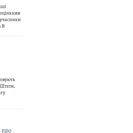
іші
а оцінками
 учасники
а В
товують
 Штати,
нгу
 про