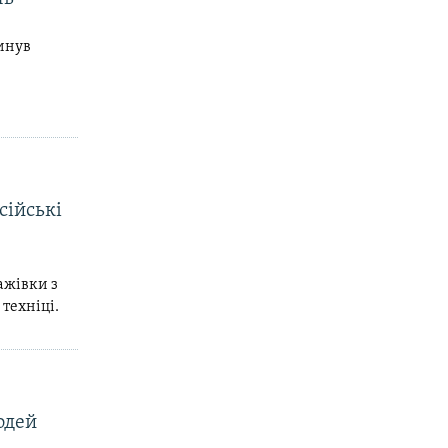
кинув
сійські
ажівки з
техніці.
юдей