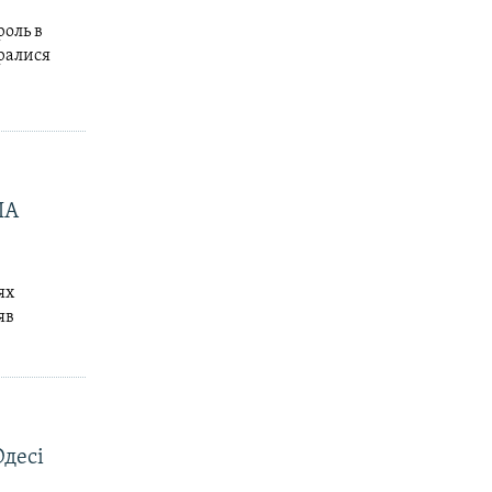
оль в
бралися
ША
ях
яв
Одесі