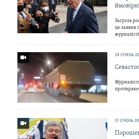
ймовірні
Загроза ро
це заявив
журналістів
28 СІЧЕНЬ 2
Севастоп
Журналіста
протиракет
17 СІЧЕНЬ 2
Порошенк