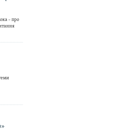
ока – про
питання
стеми
в»