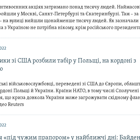
 антивоєнних акціях затримано понад тисячу людей. Наймасов
ойшли у Москві, Санкт-Петербурзі та Єкатеринбурзі. Там – з
 – на вулиці вийшли щонайменше тисячу людей. Як зазначали
на з Україною не потрібна нікому, крім російського президент
022
ки зі США розбили табір у Польщі, на кордоні з
ю
кі військовослужбовці, переведені зі США до Європи, облаш
ордоні Польщі й України. Країни НАТО, в тому числі Сполучені
я, що криза довкола України може загрожувати східному фла
део Reuters
022
я «під чужим прапором» у найближчі дні: Байден