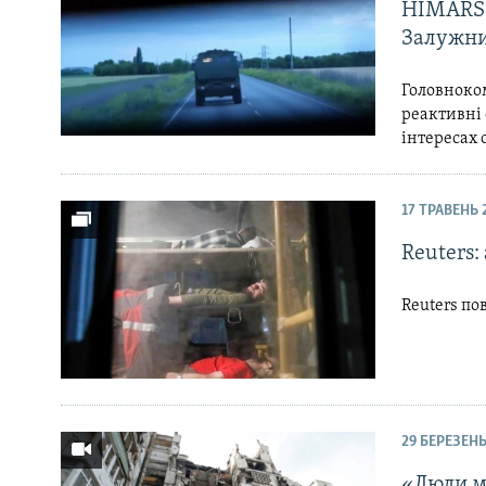
ВІДЕОУРОКИ «ELIFBE»
HIMARS 
Залужн
СВІДЧЕННЯ ОКУПАЦІЇ
УКРАЇНСЬКА ПРОБЛЕМА КРИМУ
Головноко
реактивні
ІНФОГРАФІКА
інтересах 
17 ТРАВЕНЬ 
Reuters:
Reuters по
29 БЕРЕЗЕНЬ
«Люди м