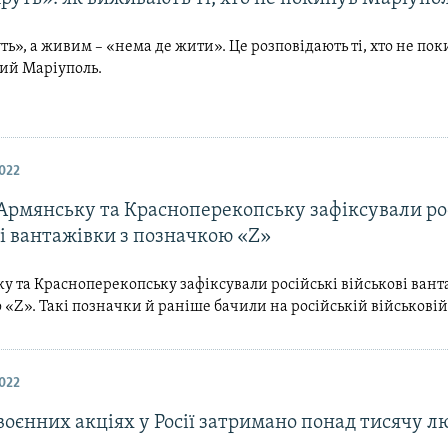
ь», а живим – «нема де жити». Це розповідають ті, хто не по
ий Маріуполь.
022
 Армянську та Красноперекопську зафіксували ро
і вантажівки з позначкою «Z»
у та Красноперекопську зафіксували російські військові вант
«Z». Такі позначки й раніше бачили на російській військовій 
022
оєнних акціях у Росії затримано понад тисячу л