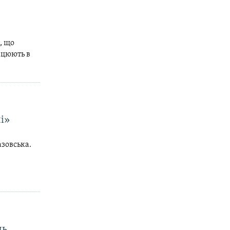
, що
ацюють в
лі»
азовська.
ль