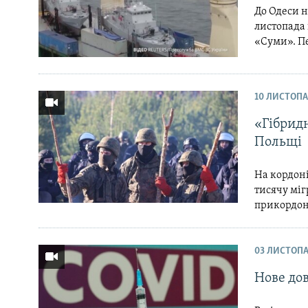
До Одеси н
листопада 
«Суми». Пе
10 ЛИСТОПА
«Гібридн
Польщі
На кордоні
тисячу міг
прикордонн
03 ЛИСТОПА
Нове до