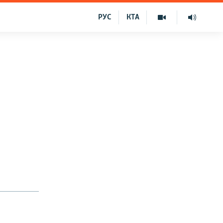
РУС
КТА