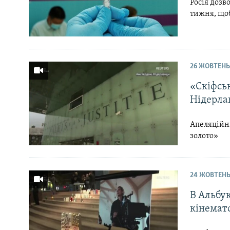
Росія доз
тижня, що
26 ЖОВТЕНЬ
«Скіфськ
Нідерла
Апеляційни
золото»
24 ЖОВТЕНЬ
В Альбу
кінемат