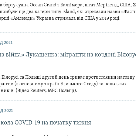
а борту судна Ocean Grand з Балтімора, штат Меріленд, США, 2
прибули ще два катери типу Island, які отримали назви «Фасті
рші «Айленди» Україна отримала від США у 2019 році.
Д 2021
а війна» Лукашенка: мігранти на кордоні Білорус
 Білорусі та Польщі другий день триває протистояння натовпу
рантів (в основному з країн Близького Сходу) та польських
иків. (Відео Reuters, МВС Польщі).
Д 2021
вкола COVID-19 на початку тижня