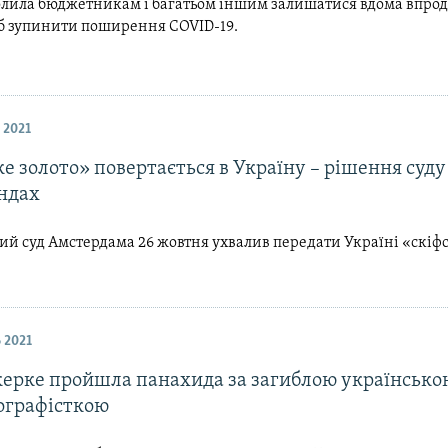
волила бюджетникам і багатьом іншим залишатися вдома впро
б зупинити поширення COVID-19.
 2021
е золото» повертається в Україну – рішення суду
ндах
й суд Амстердама 26 жовтня ухвалив передати Україні «скіф
 2021
керке пройшла панахида за загиблою українсько
ографісткою