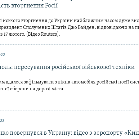
сть вторгнення Росії
сійського вторгнення до України найближчим часом дуже вис
 президент Сполучених Штатів Джо Байден, відповідаючи на 
 17 лютого. (Відео Reuters).
022
оль: пересування російської військової техніки
м вдалося зафільмувати з вікна автомобіля російські носії си
ної оборони на дорозі міста.
022
о повернувся в Україну: відео з аеропорту «Киї