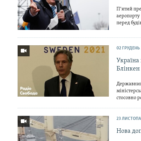
Пʼятий пр
аеропорту 
перед буді
02 ГРУДЕНЬ 
Україна 
Блінкен
Державний
міністерсь
стосовно р
23 ЛИСТОПА
Нова до