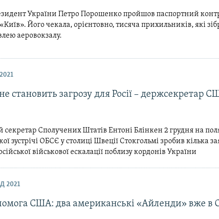
езидент України Петро Порошенко пройшов паспортний контр
«Київ». Його чекала, орієнтовно, тисяча прихильників, які зі
влею аеровокзалу.
2021
не становить загрозу для Росії – держсекретар С
 секретар Сполучених Штатів Ентоні Блінкен 2 грудня на пол
кої зустрічі ОБСЄ у столиці Швеції Стокгольмі зробив кілька за
осійської військової ескалації поблизу кордонів України
Д 2021
помога США: два американські «Айленди» вже в 