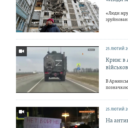
«Люди мрут
зруйнован
25 ЛЮТИЙ 2
Крим: в
військов
В Армянськ
позначкою 
25 ЛЮТИЙ 2
На антив