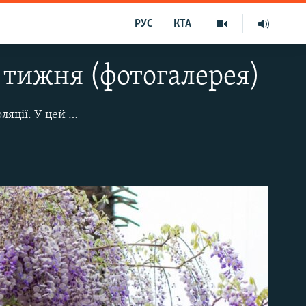
РУС
КТА
 тижня (фотогалерея)
Восьмий тиждень жителі півострова проводять у режимі карантину й самоізоляції. У цей час в Нікітському ботанічному саду квітнуть найрізноманітніші рослини, включаючи «королеву» квітів – троянду.