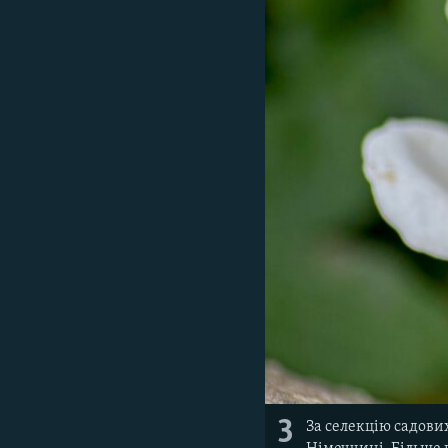
3
За селекцію садових