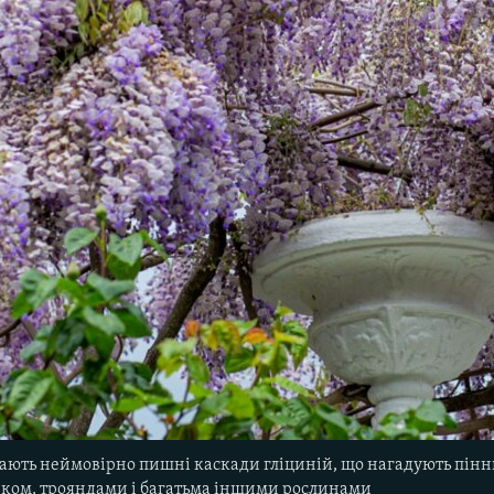
ажають неймовірно пишні каскади гліциній, що нагадують пін
зком, трояндами і багатьма іншими рослинами