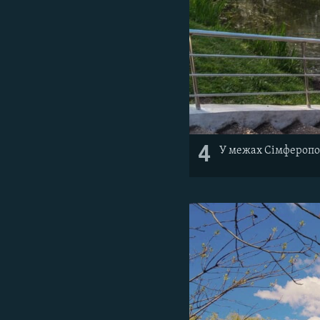
4
У межах Сімферопол