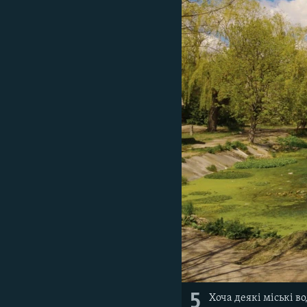
5
Хоча деякі міські в