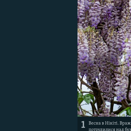
ВІДЕОУРОКИ «ELIFBE»
СВІДЧЕННЯ ОКУПАЦІЇ
УКРАЇНСЬКА ПРОБЛЕМА КРИМУ
ІНФОГРАФІКА
1
Весна в Нікіті. Вр
потрудилися над бу