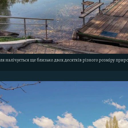
я налічується ще близько двох десятків різного розміру прир