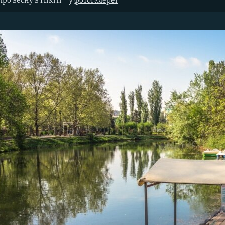
ро весну в Нікіті – у
фотогалереї