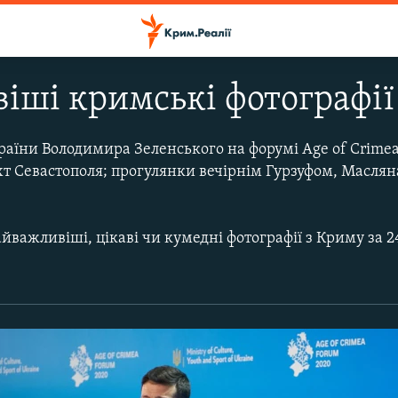
іші кримські фотографії
аїни Володимира Зеленського на форумі Age of Crimea
ухт Севастополя; прогулянки вечірнім Гурзуфом, Маслян
йважливіші, цікаві чи кумедні фотографії з Криму за 2