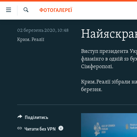
Доступність
ФОТОГАЛЕРЕЇ
посилання
Шукати
Перейти
НОВИНИ
02 березень 2020, 10:48
Найяскрав
до
ВОДА.КРИМ
основного
Крим. Реалії
матеріалу
ВІДЕО ТА ФОТО
Виступ президента Укр
Перейти
фламінго в одній sз б
ПОЛІТИКА
до
Сімферополі.
основної
БЛОГИ
навігації
Крим.Реалії зібрали на
ПОГЛЯД
Перейти
березня.
до
ІНТЕРВ'Ю
пошуку
ВСЕ ЗА ДЕНЬ
СПЕЦПРОЕКТИ
Поділитись
ЯК ОБІЙТИ БЛОКУВАННЯ
ДЕПОРТАЦІЯ
Читати без VPN