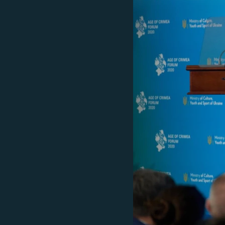
ВІДЕОУРОКИ «ELIFBE»
СВІДЧЕННЯ ОКУПАЦІЇ
УКРАЇНСЬКА ПРОБЛЕМА КРИМУ
ІНФОГРАФІКА