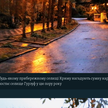
 будь-якому прибережному селищі Криму нагадують сумну кар
постає селище Гурзуф у цю пору року