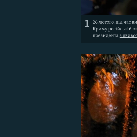
1
26 лютого, під час 
Криму російській ок
президента
з'явивс