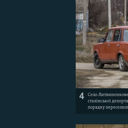
4
Село Литвиненкове 
сталінської депорт
порядку переселили