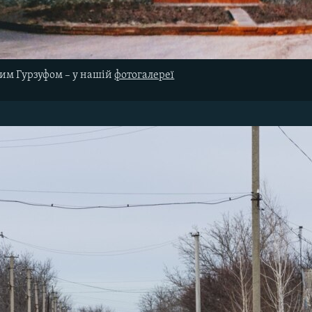
им Гурзуфом – у нашій
фотогалереї