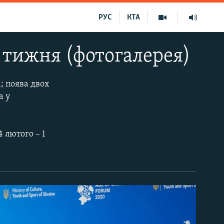
РУС
КТА
 тижня (фотогалерея)
; поява двох
а у
4 лютого – 1