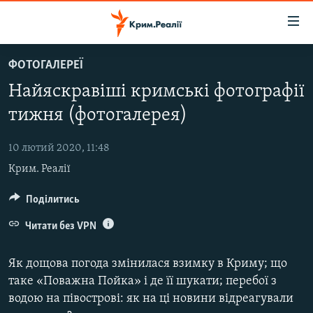
Доступність
посилання
Перейти
ФОТОГАЛЕРЕЇ
до
НОВИНИ
Найяскравіші кримські фотографії
основного
ВОДА.КРИМ
матеріалу
тижня (фотогалерея)
ВІДЕО ТА ФОТО
Перейти
до
10 лютий 2020, 11:48
ПОЛІТИКА
основної
Крим. Реалії
БЛОГИ
навігації
Перейти
ПОГЛЯД
Поділитись
до
ІНТЕРВ'Ю
Читати без VPN
пошуку
ВСЕ ЗА ДЕНЬ
Як дощова погода змінилася взимку в Криму; що
СПЕЦПРОЕКТИ
таке «Поважна Пойка» і де її шукати; перебої з
водою на півострові: як на ці новини відреагували
ЯК ОБІЙТИ БЛОКУВАННЯ
ДЕПОРТАЦІЯ