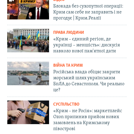
Блокада без сухопутної операції:
Крим сам себе не заправить і не
прогодує | Крим.Реалії
ПРАВА ЛЮДИНИ
«Крим – єдиний регіон, де
українці – меншість»: дискусія
навколо нової пам'ятної дати
ВІЙНА ТА КРИМ
Російська влада обіцяє закрити
морський шлях українським
БпЛА до Севастополя. Чи реально
це?
СУСПІЛЬСТВО
«Крим – не Росія»: маркетплейс
Ozon припинив прийом нових
замовлень на Кримському
півострові