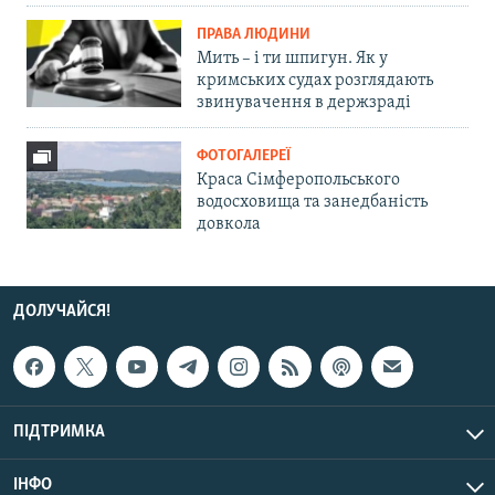
ПРАВА ЛЮДИНИ
Мить – і ти шпигун. Як у
кримських судах розглядають
звинувачення в держзраді
ФОТОГАЛЕРЕЇ
Краса Сімферопольського
водосховища та занедбаність
довкола
ДОЛУЧАЙСЯ!
ПІДТРИМКА
ІНФО