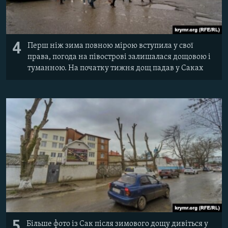
4
Перш ніж зима повною мірою вступила у свої
права, погода на півострові залишалася дощовою і
туманною. На початку тижня дощ падав у Саках
5
Більше фото із Сак після зимового дощу дивіться у