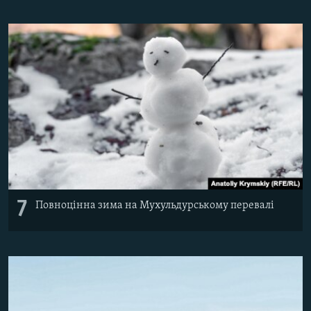
7
Повноцінна зима на Мухульдурському перевалі