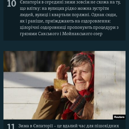
10
Євпаторія в середині зими зовсім не схожа на ту,
що влітку: на вулицях рідко можна зустріти
людей, вулиці і квартали порлжні. Однак сюди,
як і раніше, приїжджають на оздоровлення:
цілорічні оздоровниці пропонують процедури з
грязями Сакського і Мойнакського озер
11
Зима в Євпаторії – це вдалий час для пішохідних