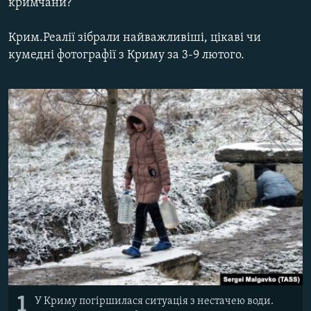
кримчани?
ВІДЕОУРОКИ «ELIFBE»
Русский
Крим.Реалії зібрали найважливіші, цікаві чи
СВІДЧЕННЯ ОКУПАЦІЇ
Qırımtatar
кумедні фотографії з Криму за 3-9 лютого.
УКРАЇНСЬКА ПРОБЛЕМА КРИМУ
ДОЛУЧАЙСЯ!
ІНФОГРАФІКА
Усі сайти RFE/RL
1
У Криму погіршилася ситуація з нестачею води.