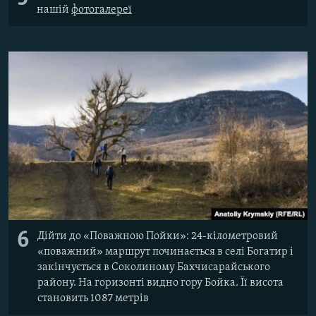
нашій
фотогалереї
6
Дійти до «Поважною Пойки»: 24-кілометровий
«поважний» маршрут починається в селі Богатир і
закінчується в Соколиному Бахчисарайського
району. На горизонті видно гору Бойка. Її висота
становить 1087 метрів