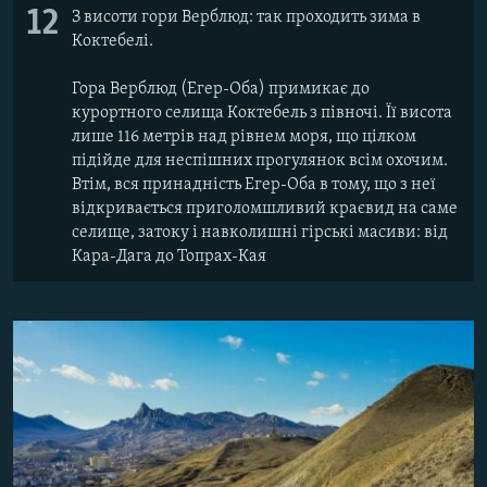
12
З висоти гори Верблюд: так проходить зима в
Коктебелі.
Гора Верблюд (Егер-Оба) примикає до
курортного селища Коктебель з півночі. Її висота
лише 116 метрів над рівнем моря, що цілком
підійде для неспішних прогулянок всім охочим.
Втім, вся принадність Егер-Оба в тому, що з неї
відкривається приголомшливий краєвид на саме
селище, затоку і навколишні гірські масиви: від
Кара-Дага до Топрах-Кая