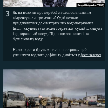
3
Як на новини про перебої з водопостачанням
відреагували кримчани? Одні почали
придивлятися до електричних водонагрівачів.
Інші – скуповувати вологі серветки, сухий шампунь
і одноразовий посуд. Підвищився попит і на
бутильовану воду.
На які кроки йдуть жителі півострова, щоб
уникнути водного дефіциту, дивіться у
фотогалереї