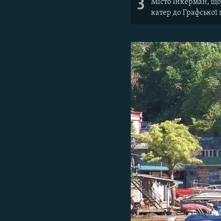
3
Місто Інкерман, що
катер до Графської