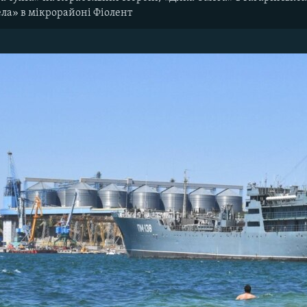
ла» в мікрорайоні Фіолент