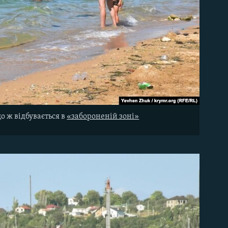
о ж відбувається в
«забороненій зоні»​