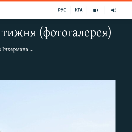
РУС
КТА
 тижня (фотогалерея)
«Заборонені» пляжі Севастополя, подорож на катері від Графської пристані до Інкермана і краєвид Стрілецької бухти, «Золотий пляж» у Курпатах і літо в найдавнішому районі Феодосії, життя в селі Ботанічному на півночі Криму і мечеть Аджі-Бей у Судаку, російський День флоту в Севастополі, а також пошуки зниклого Муси Сулейманова.