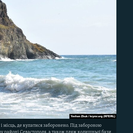
і місць, де купатися заборонено. Під забороною
му районі Севастополя, а також пляж колишньої бази