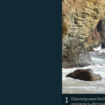
ВІДЕОУРОКИ «ELIFBE»
СВІДЧЕННЯ ОКУПАЦІЇ
УКРАЇНСЬКА ПРОБЛЕМА КРИМУ
ІНФОГРАФІКА
1
Підконтрольна Росії
опинилися «Вугільн