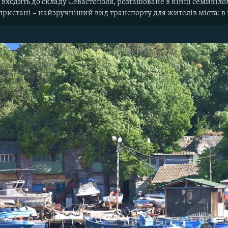
 входить до складу Севастополя, розташоване в кінці семикіл
 пристані –​ найзручніший вид транспорту для жителів міста: 