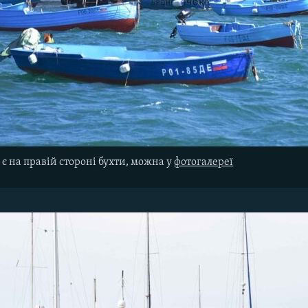
 є на правій стороні бухти, можна у
фотогалереї​