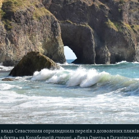
 влада Севастополя оприлюднила перелік з дозволених пляжів 
а бухта» на Корабельній стороні, «Дика Омега» в Гагарінсько