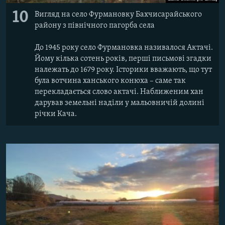
10
Вигляд на село Фурмановку Бахчисарайського
району з північного пагорба села
До 1945 року село Фурмановка називалося Актачі.
Йому кілька сотень років, перші письмові згадки
належать до 1679 року. Історики вважають, що тут
була вотчина ханського конюха – саме так
перекладається слово актачі. Наближеним хан
дарував земельні наділи у мальовничій долині
річки Кача.