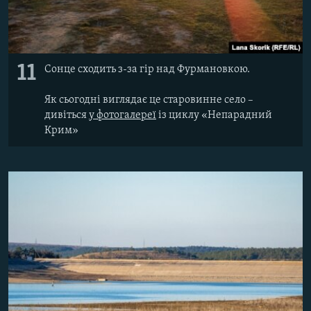
11
Сонце сходить з-за гір над Фурмановкою.
Як сьогодні виглядає це старовинне село –
дивіться
у фотогалереї
із циклу «Непарадний
Крим»​