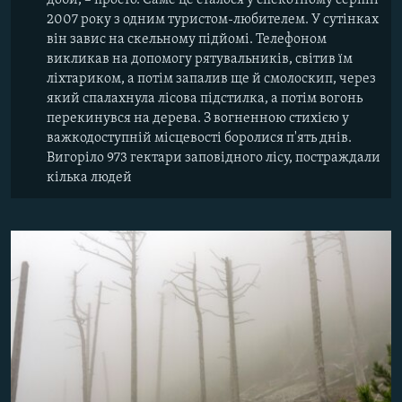
2007 року з одним туристом-любителем. У сутінках
він завис на скельному підйомі. Телефоном
викликав на допомогу рятувальників, світив їм
ліхтариком, а потім запалив ще й смолоскип, через
який спалахнула лісова підстилка, а потім вогонь
перекинувся на дерева. З вогненною стихією у
важкодоступній місцевості боролися п'ять днів.
Вигоріло 973 гектари заповідного лісу, постраждали
кілька людей