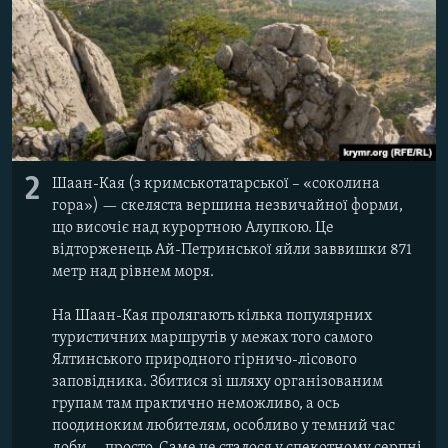
2
Шаан-Кая (з кримськотатарської – «соколина
гора») — скеляста вершина незвичайної форми,
що височіє над курортною Алупкою. Це
відторженець Ай-Петринської яйли заввишки 871
метр над рівнем моря.
На Шаан-Кая пролягають кілька популярних
туристичних маршрутів у межах того самого
Ялтинського природного гірничо-лісового
заповідника. Збитися зі шляху організованим
групам там практично неможливо, а ось
поодиноким любителям, особливо у темний час
доби, – просто. Саме це сталося у спекотному серпні