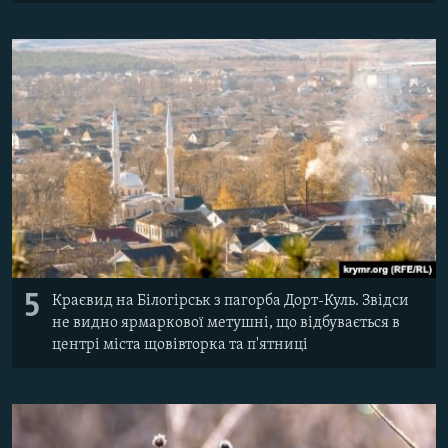
5
Краєвид на Білогірськ з пагорба Дорт-Куль. Звідси
не видно ярмаркової метушні, що відбувається в
центрі міста щовівторка та п'ятниці