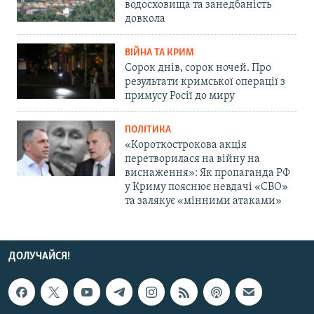
водосховища та занедбаність
довкола
ВІЙНА ТА КРИМ
Сорок днів, сорок ночей. Про
результати кримської операції з
примусу Росії до миру
ПОЛІТИКА
«Короткострокова акція
перетворилася на війну на
виснаження»: Як пропаганда РФ
у Криму пояснює невдачі «СВО»
та залякує «мінними атаками»
ДОЛУЧАЙСЯ!