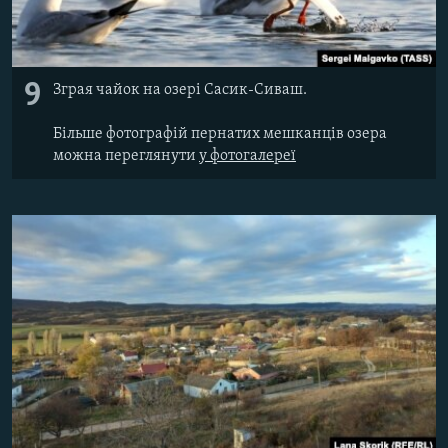
9
Зграя чайок на озері Сасик-Сиваш.
Більше фотографій пернатих мешканців озера
можна переглянути
у фотогалереї​