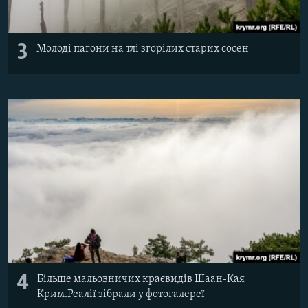
3
Молоді пагони на тлі згорілих старих сосен
4
Більше мальовничих краєвидів Шаан-Кая
Крим.Реалії зібрали
у фотогалереї​