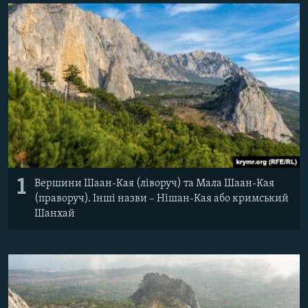
ВІДЕОУРОКИ «ELIFBE»
Русский
СВІДЧЕННЯ ОКУПАЦІЇ
Qırımtatar
УКРАЇНСЬКА ПРОБЛЕМА КРИМУ
ДОЛУЧАЙСЯ!
ІНФОГРАФІКА
Усі сайти RFE/RL
1
Вершини Шаан-Кая (ліворуч) та Мала Шаан-Кая
(праворуч). Інші назви – Нішан-Кая або кримський
Шанхай