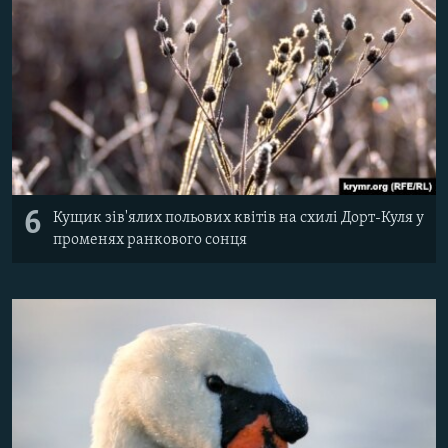
6
Кущик зів'ялих польових квітів на схилі Дорт-Куля у
променях ранкового сонця