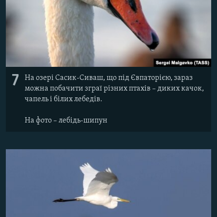
7
На озері Сасик-Сиваш, що під Євпаторією, зараз
можна побачити зграї різних птахів – диких качок,
чапель і білих лебедів.
На фото – лебідь-шипун