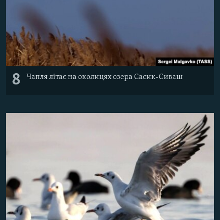
8
Чапля літає на околицях озера Сасик-Сиваш