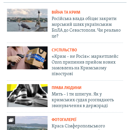
ВІЙНА ТА КРИМ
Російська влада обіцяє закрити
морський шлях українським
БпЛА до Севастополя. Чи реально
це?
СУСПІЛЬСТВО
«Крим – не Росія»: маркетплейс
Ozon припинив прийом нових
замовлень на Кримському
півострові
ПРАВА ЛЮДИНИ
Мить – і ти шпигун. Як у
кримських судах розглядають
звинувачення в держзраді
ФОТОГАЛЕРЕЇ
Краса Сімферопольського