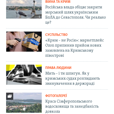
ВІЙНА ТА КРИМ
Російська влада обіцяє закрити
морський шлях українським
БпЛА до Севастополя. Чи реально
це?
СУСПІЛЬСТВО
«Крим – не Росія»: маркетплейс
Ozon припинив прийом нових
замовлень на Кримському
півострові
ПРАВА ЛЮДИНИ
Мить – і ти шпигун. Як у
кримських судах розглядають
звинувачення в держзраді
ФОТОГАЛЕРЕЇ
Краса Сімферопольського
водосховища та занедбаність
довкола