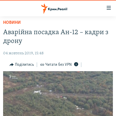
Доступність
посилання
Перейти
НОВИНИ
до
НОВИНИ
Аварійна посадка Ан-12 – кадри з
основного
ВОДА.КРИМ
матеріалу
дрону
ВІДЕО ТА ФОТО
Перейти
до
04 жовтень 2019, 15:48
ПОЛІТИКА
основної
БЛОГИ
Поділитись
Читати без VPN
навігації
Перейти
ПОГЛЯД
до
ІНТЕРВ'Ю
пошуку
ВСЕ ЗА ДЕНЬ
СПЕЦПРОЕКТИ
ЯК ОБІЙТИ БЛОКУВАННЯ
ДЕПОРТАЦІЯ