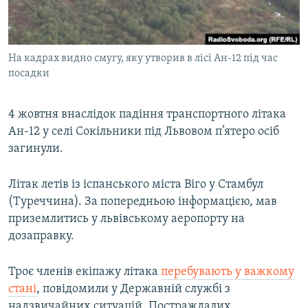
ВІДЕОУРОКИ «ELIFBE»
Русский
СВІДЧЕННЯ ОКУПАЦІЇ
Qırımtatar
На кадрах видно смугу, яку утворив в лісі Ан-12 під час
УКРАЇНСЬКА ПРОБЛЕМА КРИМУ
посадки
ДОЛУЧАЙСЯ!
ІНФОГРАФІКА
4 жовтня внаслідок падіння транспортного літака
Ан-12 у селі Сокільники під Львовом п’ятеро осіб
загинули.
Усі сайти RFE/RL
Літак летів із іспанського міста Віго у Стамбул
(Туреччина). За попередньою інформацією, мав
приземлитись у львівському аеропорту на
дозаправку.
Троє членів екіпажу літака
перебувають у важкому
стані
, повідомили у Державній службі з
надзвичайних ситуацій. Постраждалих