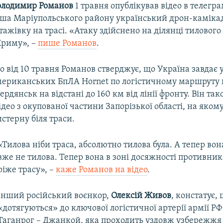
олодимир Романов
1 травня опублікував відео в телегра
ша Маріупольського району український дрон-камікад
тажівку на трасі. «Атаку здійснено на ділянці тилового
Криму», –
пише Романов
.
о від 10 травня Романов стверджує, що Україна завдає у
ериканських БпЛА Hornet по логістичному маршруту н
ердянськ на відстані до 160 км від лінії фронту. Він та
ідео з окупованої частини Запорізької області, на яком
истерну біля траси.
«Тилова ніби траса, абсолютно тилова була. А тепер вона
вже не тилова. Тепер вона в зоні досяжності противни
ріже трасу», –
каже Романов на відео
.
Інший російський воєнкор,
Олексій Живов
, констатує,
«дотягуються» до ключової логістичної артерії армії РФ
Таганрог – Джанкой, яка проходить уздовж узбережжя