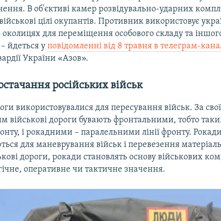
нення. В об'єктиві камер розвідувально-ударних комп
військові цілі окупантів. Противник використовує укра
го околицях для переміщення особового складу та іншог
 – йдеться у
повідомленні від 8 травня в телеграм-кана
ардії України «Азов».
остачання російських військ
роги використовувалися для пересування військ. За сво
м військові дороги бувають фронтальними, тобто таки
ронту, і рокадними – паралельними лінії фронту. Рокад
ься для маневрування військ і перевезення матеріаль
ськові дороги, рокади становлять основу військових ком
гічне, оперативне чи тактичне значення.