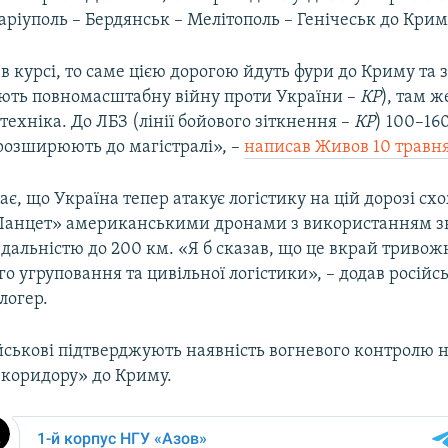
ріуполь – Бердянськ – Мелітополь – Генічеськ до Крим
в курсі, то саме цією дорогою йдуть фури до Криму та 
вають повномасштабну війну проти України –
КР
), там ж
 техніка. До ЛБЗ (лінії бойового зіткнення –
КР
) 100–16
 розширюють до магістралі», –
написав Живов 10 травн
є, що Україна тепер атакує логістику на цій дорозі с
Ланцет» американськими дронами з використанням зв
 дальністю до 200 км. «Я б сказав, що це вкрай триво
го угруповання та цивільної логістики», – додав російс
логер.
ійськові підтверджують наявність вогневого контролю 
 коридору» до Криму.