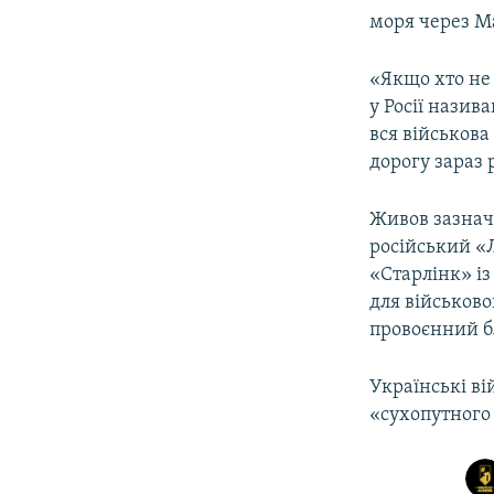
моря через Ма
«Якщо хто не 
у Росії нази
вся військова
дорогу зараз
Живов зазнача
російський «
«Старлінк» із
для військово
провоєнний б
Українські в
«сухопутного