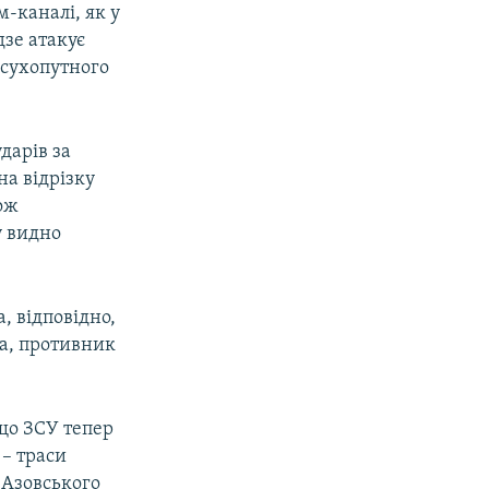
м-каналі, як у
зе атакує
 сухопутного
дарів за
а відрізку
кож
у видно
, відповідно,
ка, противник
 що ЗСУ тепер
 – траси
 Азовського