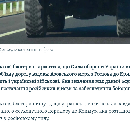
 Криму, ілюстративне фото
ськові блогери скаржаться, що Сили оборони України в
б'їзну дорогу вздовж Азовського моря з Ростова до Кри
ють і українські військові. Яке значення має даний «с
постачання російських військ та забезпечення бойови
ськові блогери пишуть, що українські сили почали завд
званого «сухопутного коридору до Криму», яка розташов
в у російському тилу.