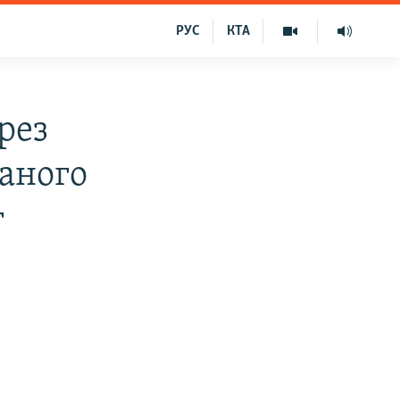
РУС
КТА
ерез
ваного
г