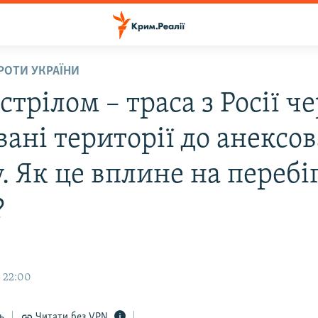
ПРОТИ УКРАЇНИ
стрілом – траса з Росії ч
вані території до анексо
. Як це вплине на перебі
?
, 22:00
ь
Читати без VPN