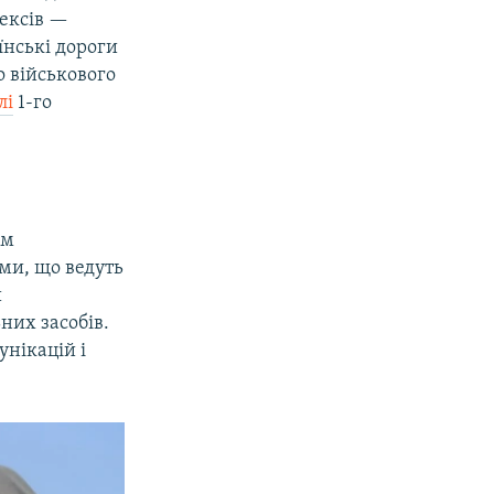
лексів —
їнські дороги
о військового
лі
1-го
їм
ми, що ведуть
и
них засобів.
унікацій і