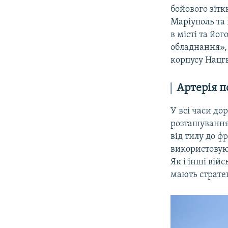
бойового зітк
Маріуполь та 
в місті та йо
обладнання»,
корпусу Нацгв
Артерія п
У всі часи до
розташування
від тилу до ф
використовуют
Як і інші вій
мають страте