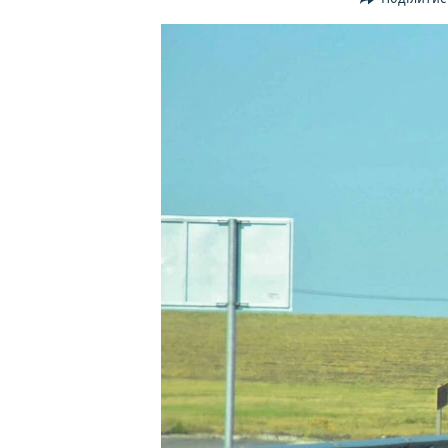
ВІДЕОУРОКИ «ELIFBE»
СВІДЧЕННЯ ОКУПАЦІЇ
УКРАЇНСЬКА ПРОБЛЕМА КРИМУ
ІНФОГРАФІКА