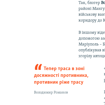
Так, блогер
В
районі Мангу
військову ван
коридору до 
В іншому віде
допомогою ам
Маріуполь – Б
опублікував в
згорілу автоц
Тепер траса в зоні
досяжності противника,
противник ріже трасу
Володимир Романов