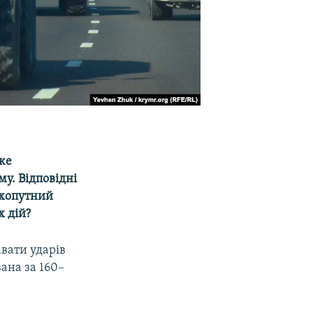
же
му. Відповідні
ухопутний
х дій?
авати ударів
ана за 160–