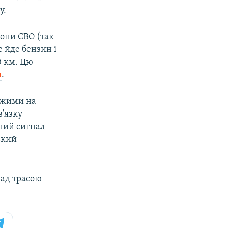
у.
зони СВО (так
е йде бензин і
0 км. Цю
я
.
хожими на
'язку
жний сигнал
ький
над трасою