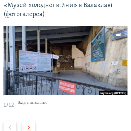
«Музей холодної війни» в Балаклаві
(фотогалерея)
Вхід в штольню
1/12
P
N