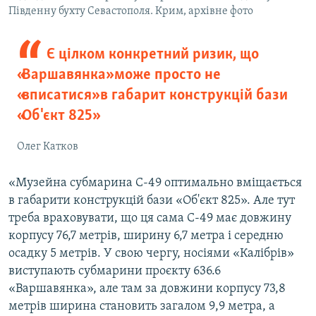
Південну бухту Севастополя. Крим, архівне фото
Є цілком конкретний ризик, що
«Варшавянка» може просто не
«вписатися» в габарит конструкцій бази
«Об'єкт 825»
Олег Катков
«Музейна субмарина С-49 оптимально вміщається
в габарити конструкцій бази «Об'єкт 825». Але тут
треба враховувати, що ця сама С-49 має довжину
корпусу 76,7 метрів, ширину 6,7 метра і середню
осадку 5 метрів. У свою чергу, носіями «Калібрів»
виступають субмарини проєкту 636.6
«Варшавянка», але там за довжини корпусу 73,8
метрів ширина становить загалом 9,9 метра, а