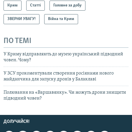
Крим
Статті
Головне за добу
ЗВЕРНИ УВАГУ!
Війна та Крим
ПО ТЕМІ
У Криму відправляють до музею український підводний
човен. Чому?
У ЗСУ прокоментували створення росіянами нового
майданчика для запуску дронів у Балаклаві
Полювання на «Варшавянку». Чи можуть дрони знищити
підводний човен?
ДОЛУЧАЙСЯ!