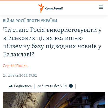
Доступність
посилання
Перейти
ВІЙНА РОСІЇ ПРОТИ УКРАЇНИ
до
НОВИНИ
Чи стане Росія використовувати у
основного
ВОДА.КРИМ
матеріалу
військових цілях колишню
ВІДЕО ТА ФОТО
Перейти
підземну базу підводних човнів у
до
ПОЛІТИКА
Балаклаві?
основної
БЛОГИ
навігації
Сергій Коваль
Перейти
ПОГЛЯД
до
24 січень 2025, 17:52
ІНТЕРВ'Ю
пошуку
ВСЕ ЗА ДЕНЬ
Поділитись
Читати без VPN
СПЕЦПРОЕКТИ
ЯК ОБІЙТИ БЛОКУВАННЯ
ДЕПОРТАЦІЯ