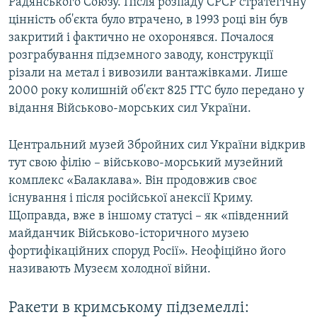
Радянського Союзу. Після розпаду СРСР стратегічну
цінність об'єкта було втрачено, в 1993 році він був
закритий і фактично не охоронявся. Почалося
розграбування підземного заводу, конструкції
різали на метал і вивозили вантажівками. Лише
2000 року колишній об'єкт 825 ГТС було передано у
відання Військово-морських сил України.
Центральний музей Збройних сил України відкрив
тут свою філію – військово-морський музейний
комплекс «Балаклава». Він продовжив своє
існування і після російської анексії Криму.
Щоправда, вже в іншому статусі – як «південний
майданчик Військово-історичного музею
фортифікаційних споруд Росії». Неофіційно його
називають Музеєм холодної війни.
Ракети в кримському підземеллі: