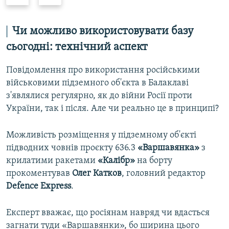
r
e
e
x
v
t
Чи можливо використовувати базу
i
s
сьогодні: технічний аспект
o
l
u
i
Повідомлення про використання російськими
s
d
військовими підземного об'єкта в Балаклаві
s
e
з'являлися регулярно, як до війни Росії проти
l
України, так і після. Але чи реально це в принципі?
i
d
Можливість розміщення у підземному об'єкті
e
підводних човнів проєкту 636.3
«Варшавянка»
з
крилатими ракетами
«Калібр»
на борту
прокоментував
Олег Катков
, головний редактор
Defence Express
.
Експерт вважає, що росіянам навряд чи вдасться
загнати туди «Варшавянки», бо ширина цього