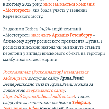
в лютому 2022 року,
ним займається компанія
«Мостотрест»
, яка брала участь у зведенні
Керченського мосту.
За даними Forbes, 94,2% акцій компанії
«Мостотрест»
належить
Аркадію Ротенбергу
–
близькому другу російського президента Путіна. І
російські військові навряд чи ризикнуть ставити
перепони у вигляді військового об'єкта на території
майбутньої яхтової марини.
Роскомнагляд (Роскомнадзор) намагається
заблокувати
доступ до сайту
Крим.Реалії
.
Безперешкодно читати Крим.Реалії можна за
допомогою
дзеркального сайту
:
https://dfs0qrmo00d6u.cloudfront.net
. Також
слідкуйте за основними подіями в
Telegram
,
Instagram
та
Viber
Крим.Реалії
. Рекомендуємо