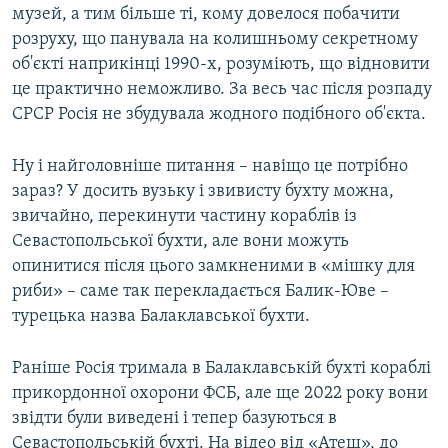
музей, а тим більше ті, кому довелося побачити
розруху, що панувала на колишньому секретному
об'єкті наприкінці 1990-х, розуміють, що відновити
це практично неможливо. За весь час після розпаду
СРСР Росія не збудувала жодного подібного об'єкта.
Ну і найголовніше питання – навіщо це потрібно
зараз? У досить вузьку і звивисту бухту можна,
звичайно, перекинути частину кораблів із
Севастопольської бухти, але вони можуть
опинитися після цього замкненими в «мішку для
риби» – саме так перекладається Балик-Юве –
турецька назва Балаклавської бухти.
Раніше Росія тримала в Балаклавській бухті кораблі
прикордонної охорони ФСБ, але ще 2022 року вони
звідти були виведені і тепер базуються в
Севастопольській бухті. На відео від «Атеш», до