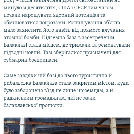
року – після закінчення Другої світової війни не
минуло й десятиліття, США і СРСР тим часом
почали нарощувати ядерний потенціал та
обмінюватися погрозами. Розташування об'єкта
мало захистити його навіть від прямого влучання
атомної бомби. Підземна база в засекреченій
Балаклаві стала місцем, де тримали та ремонтували
підводні човни. Там зберігалися призначені для
субмарин боєприпаси.
Саме завдяки цій базі до цього туристична й
рибальська Балаклава стала закритим містом, куди
було заборонено в'їзд не лише іноземцям, а й
радянським громадянам, які не мали
балаклавської прописки.