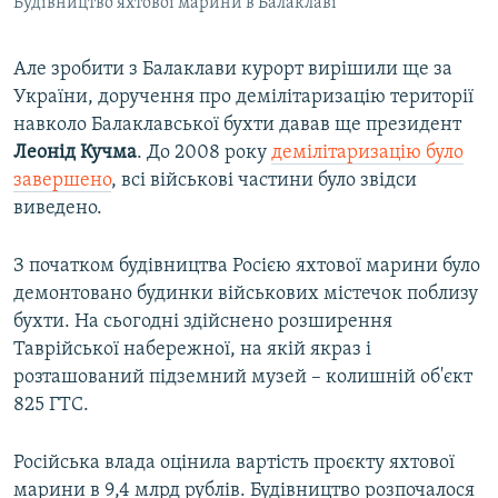
Будівництво яхтової марини в Балаклаві
Але зробити з Балаклави курорт вирішили ще за
України, доручення про демілітаризацію території
навколо Балаклавської бухти давав ще президент
Леонід Кучма
. До 2008 року
демілітаризацію було
завершено
, всі військові частини було звідси
виведено.
З початком будівництва Росією яхтової марини було
демонтовано будинки військових містечок поблизу
бухти. На сьогодні здійснено розширення
Таврійської набережної, на якій якраз і
розташований підземний музей – колишній об'єкт
825 ГТС.
Російська влада оцінила вартість проєкту яхтової
марини в 9,4 млрд рублів. Будівництво розпочалося