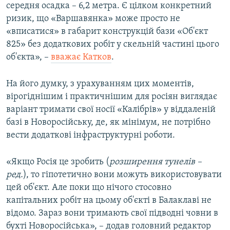
середня осадка – 6,2 метра. Є цілком конкретний
ризик, що «Варшавянка» може просто не
«вписатися» в габарит конструкцій бази «Об'єкт
825» без додаткових робіт у скельній частині цього
об'єкта», –
вважає Катков
.
На його думку, з урахуванням цих моментів,
вірогіднішим і практичнішим для росіян виглядає
варіант тримати свої носії «Калібрів» у віддаленій
базі в Новоросійську, де, як мінімум, не потрібно
вести додаткові інфраструктурні роботи.
«Якщо Росія це зробить (
розширення тунелів –
ред.
), то гіпотетично вони можуть використовувати
цей об'єкт. Але поки що нічого стосовно
капітальних робіт на цьому об'єкті в Балаклаві не
відомо. Зараз вони тримають свої підводні човни в
бухті Новоросійська», – додав головний редактор