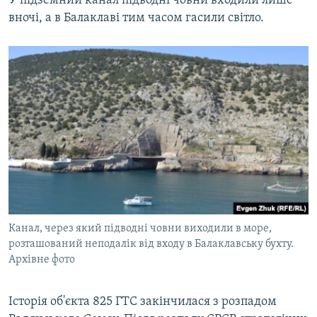
У підземний канал підводні човни входили лише
вночі, а в Балаклаві тим часом гасили світло.
Канал, через який підводні човни виходили в море,
розташований неподалік від входу в Балаклавську бухту.
Архівне фото
Історія об'єкта 825 ГТС закінчилася з розпадом