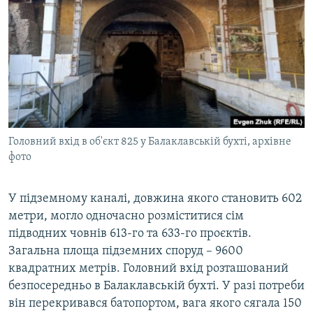
Головний вхід в об'єкт 825 у Балаклавській бухті, архівне
фото
У підземному каналі, довжина якого становить 602
метри, могло одночасно розміститися сім
підводних човнів 613-го та 633-го проєктів.
Загальна площа підземних споруд – 9600
квадратних метрів. Головний вхід розташований
безпосередньо в Балаклавській бухті. У разі потреби
він перекривався батопортом, вага якого сягала 150