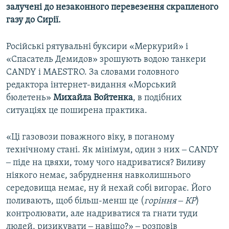
залучені до незаконного перевезення скрапленого
газу до Сирії.
Російські рятувальні буксири «Меркурий» і
«Спасатель Демидов» зрошують водою танкери
CANDY і MAESTRO. За словами головного
редактора інтернет-видання «Морський
бюлетень»
Михайла Войтенка
, в подібних
ситуаціях це поширена практика.
«Ці газовози поважного віку, в поганому
технічному стані. Як мінімум, один з них ‒ CANDY
‒ піде на цвяхи, тому чого надриватися? Виливу
ніякого немає, забруднення навколишнього
середовища немає, ну й нехай собі вигорає. Його
поливають, щоб більш-менш це (
горіння ‒ КР
)
контролювати, але надриватися та гнати туди
людей, ризикувати ‒ навіщо?» ‒ розповів