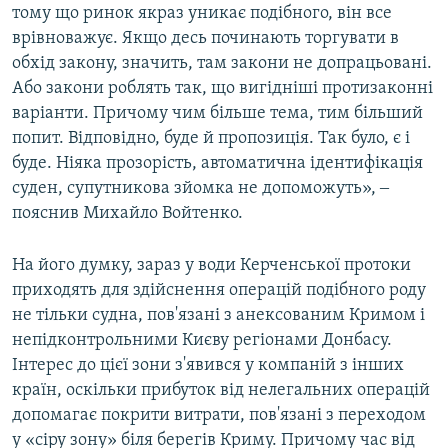
тому що ринок якраз уникає подібного, він все
врівноважує. Якщо десь починають торгувати в
обхід закону, значить, там закони не допрацьовані.
Або закони роблять так, що вигідніші протизаконні
варіанти. Причому чим більше тема, тим більший
попит. Відповідно, буде й пропозиція. Так було, є і
буде. Ніяка прозорість, автоматична ідентифікація
суден, супутникова зйомка не допоможуть», ‒
пояснив Михайло Войтенко.
На його думку, зараз у води Керченської протоки
приходять для здійснення операцій подібного роду
не тільки судна, пов'язані з анексованим Кримом і
непідконтрольними Києву регіонами Донбасу.
Інтерес до цієї зони з'явився у компаній з інших
країн, оскільки прибуток від нелегальних операцій
допомагає покрити витрати, пов'язані з переходом
у «сіру зону» біля берегів Криму. Причому час від