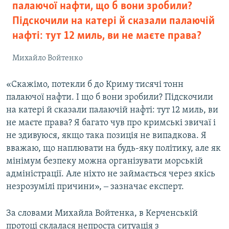
палаючої нафти, що б вони зробили?
Підскочили на катері й сказали палаючій
нафті: тут 12 миль, ви не маєте права?
Михайло Войтенко
«Скажімо, потекли б до Криму тисячі тонн
палаючої нафти. І що б вони зробили? Підскочили
на катері й сказали палаючій нафті: тут 12 миль, ви
не маєте права? Я багато чув про кримські звичаї і
не здивуюся, якщо така позиція не випадкова. Я
вважаю, що наплювати на будь-яку політику, але як
мінімум безпеку можна організувати морській
адміністрації. Але ніхто не займається через якісь
незрозумілі причини», ‒ зазначає експерт.
За словами Михайла Войтенка, в Керченській
протоці склалася непроста ситуація з