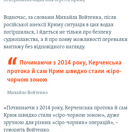
нейтральних водах біля берегів Криму
Водночас, за словами Михайла Войтенка, після
російської анексії Криму ситуація в цих водах
погіршилася, і йдеться не тільки про безпеку
судноплавства, а й про появу можливості перевалки
вантажу без відповідного нагляду.
Починаючи з 2014 року, Керченська
протока й сам Крим швидко стали «сіро-
чорною зоною
Михайло Войтенко
«Починаючи з 2014 року, Керченська протока й сам
Крим швидко стали «сіро-чорною зоною», дуже
зручною для різних «сіро-чорних» операцій», ‒
говорить Войтенко.