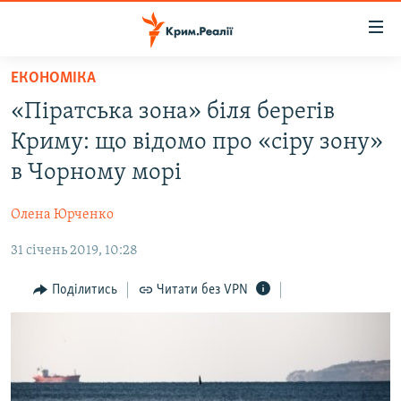
Доступність
посилання
Перейти
ЕКОНОМІКА
до
НОВИНИ
«Піратська зона» біля берегів
основного
ВОДА.КРИМ
матеріалу
Криму: що відомо про «сіру зону»
ВІДЕО ТА ФОТО
Перейти
в Чорному морі
до
ПОЛІТИКА
основної
Олена Юрченко
БЛОГИ
навігації
Перейти
31 січень 2019, 10:28
ПОГЛЯД
до
ІНТЕРВ'Ю
Поділитись
Читати без VPN
пошуку
ВСЕ ЗА ДЕНЬ
СПЕЦПРОЕКТИ
ЯК ОБІЙТИ БЛОКУВАННЯ
ДЕПОРТАЦІЯ