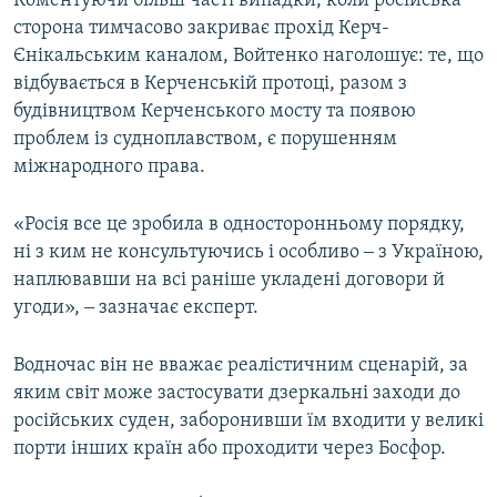
Коментуючи більш часті випадки, коли російська
сторона тимчасово закриває прохід Керч-
Єнікальським каналом, Войтенко наголошує: те, що
відбувається в Керченській протоці, разом з
будівництвом Керченського мосту та появою
проблем із судноплавством, є порушенням
міжнародного права.
«Росія все це зробила в односторонньому порядку,
ні з ким не консультуючись і особливо ‒ з Україною,
наплювавши на всі раніше укладені договори й
угоди», ‒ зазначає експерт.
Водночас він не вважає реалістичним сценарій, за
яким світ може застосувати дзеркальні заходи до
російських суден, заборонивши їм входити у великі
порти інших країн або проходити через Босфор.