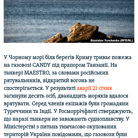
ВІДЕОУРОКИ «ELIFBE»
Русский
СВІДЧЕННЯ ОКУПАЦІЇ
Qırımtatar
УКРАЇНСЬКА ПРОБЛЕМА КРИМУ
ДОЛУЧАЙСЯ!
ІНФОГРАФІКА
У Чорному морі біля берегів Криму триває пожежа
на газовозі CANDY під прапором Танзанії. На
Усі сайти RFE/RL
танкері MAESTRO, за словами російських
рятувальників, відкритий вогонь не
спостерігається. У результаті
аварії 21 січня
загинули десять осіб, дванадцять моряків вдалося
врятувати. Серед членів екіпажів були громадяни
Туреччини та Індії. У Росморрічфлоті стверджують,
що наразі танкери не заважають судноплавству. У
Міністерстві з питань тимчасово окупованих
територій України повідомили, що газовози були