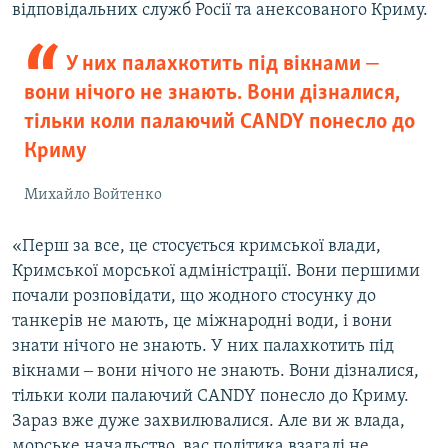
відповідальних служб Росії та анексованого Криму.
У них палахкотить під вікнами ‒
вони нічого не знають. Вони дізналися,
тільки коли палаючий CANDY понесло до
Криму
Михайло Войтенко
«Перш за все, це стосується кримської влади,
Кримської морської адміністрації. Вони першими
почали розповідати, що жодного стосунку до
танкерів не мають, це міжнародні води, і вони
знати нічого не знають. У них палахкотить під
вікнами ‒ вони нічого не знають. Вони дізналися,
тільки коли палаючий CANDY понесло до Криму.
Зараз вже дуже захвилювалися. Але ви ж влада,
морське начальство, вас політика взагалі не