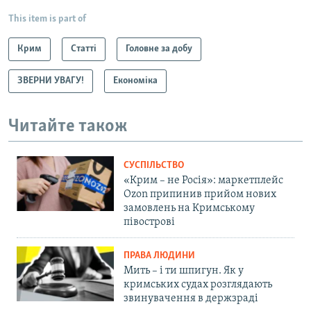
This item is part of
Крим
Статті
Головне за добу
ЗВЕРНИ УВАГУ!
Економіка
Читайте також
СУСПІЛЬСТВО
«Крим – не Росія»: маркетплейс
Ozon припинив прийом нових
замовлень на Кримському
півострові
ПРАВА ЛЮДИНИ
Мить – і ти шпигун. Як у
кримських судах розглядають
звинувачення в держзраді