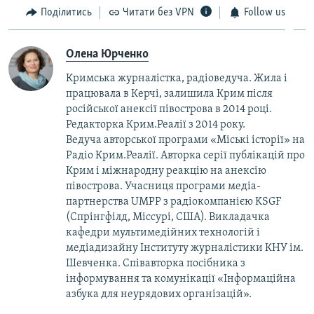
Поділитись
Читати без VPN
Follow us
Олена Юрченко
Кримська журналістка, радіоведуча. Жила і
працювала в Керчі, залишила Крим після
російської анексії півострова в 2014 році.
Редакторка Крим.Реалії з 2014 року.
Ведуча авторської програми «Міські історії» на
Радіо Крим.Реалії. Авторка серії публікацій про
Крим і міжнародну реакцію на анексію
півострова. Учасниця програми медіа-
партнерства UMPP з радіокомпанією KSGF
(Спрінгфілд, Міссурі, США). Викладачка
кафедри мультимедійних технологій і
медіадизайну Інституту журналістики КНУ ім.
Шевченка. Співавторка посібника з
інформування та комунікації «Інформаційна
азбука для неурядових організацій».