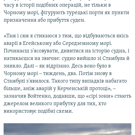
часу в історії подібних операцій, не тільки в
Чорному морі, фігурують турецькі порти як пункти
призначення або прибуття суден.
«Там і сям я стикаюся з тим, що відбуваються якісь
аварії в Егейському або Середземному морі.
Починаєш з'ясовувати, дивитися на історію судна, і
натикаєшся на звичне: судно вийшло зі Стамбула й
зникло. Далі ‒ як відрізано. Десь воно було в
Чорному морі ‒ тиждень, два. Потім знову в
Стамбулі з'явилося. Такого типу випадків набагато
більше, аніж аварій у Керченській протоці», ‒
зазначив Войтенко, додавши, що «сірі зони» стають
джерелом великого прибутку для тих, хто
використовує подібні схеми.