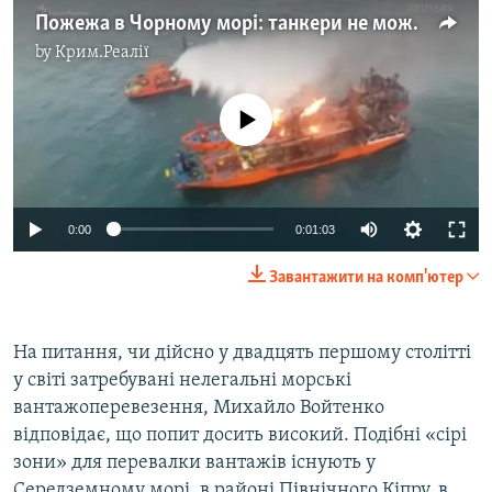
Пожежа в Чорному морі: танкери не можуть загасити вже добу (відео)
by
Крим.Реалії
No media source currently available
0:00
0:01:03
Завантажити на комп'ютер
На питання, чи дійсно у двадцять першому столітті
у світі затребувані нелегальні морські
вантажоперевезення, Михайло Войтенко
відповідає, що попит досить високий. Подібні «сірі
зони» для перевалки вантажів існують у
Середземному морі, в районі Північного Кіпру, в