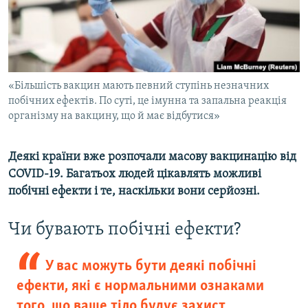
ВІДЕОУРОКИ «ELIFBE»
Русский
СВІДЧЕННЯ ОКУПАЦІЇ
Qırımtatar
УКРАЇНСЬКА ПРОБЛЕМА КРИМУ
ДОЛУЧАЙСЯ!
«Більшість вакцин мають певний ступінь незначних
ІНФОГРАФІКА
побічних ефектів. По суті, це імунна та запальна реакція
організму на вакцину, що й має відбутися»
Усі сайти RFE/RL
Деякі країни вже розпочали масову вакцинацію від
COVID-19. Багатьох людей цікавлять можливі
побічні ефекти і те, наскільки вони серйозні.
Чи бувають побічні ефекти?
У вас можуть бути деякі побічні
ефекти, які є нормальними ознаками
того, що ваше тіло будує захист