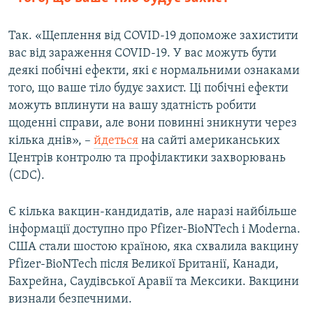
Так. «Щеплення від COVID-19 допоможе захистити
вас від зараження COVID-19. У вас можуть бути
деякі побічні ефекти, які є нормальними ознаками
того, що ваше тіло будує захист. Ці побічні ефекти
можуть вплинути на вашу здатність робити
щоденні справи, але вони повинні зникнути через
кілька днів», –
йдеться
на сайті американських
Центрів контролю та профілактики захворювань
(CDC).
Є кілька вакцин-кандидатів, але наразі найбільше
інформації доступно про Pfizer-BioNTech і Moderna.
США стали шостою країною, яка схвалила вакцину
Pfizer-BioNTech після Великої Британії, Канади,
Бахрейна, Саудівської Аравії та Мексики. Вакцини
визнали безпечними.