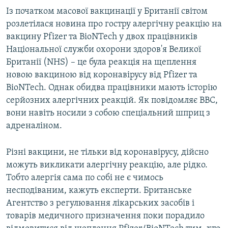
Із початком масової вакцинації у Британії світом
розлетілася новина про гостру алергічну реакцію на
вакцину Pfizer та BioNTech у двох працівників
Національної служби охорони здоров'я Великої
Британії (NHS) – це була реакція на щеплення
новою вакциною від коронавірусу від Pfizer та
BioNTech. Однак обидва працівники мають історію
серйозних алергічних реакцій. Як повідомляє BBC,
вони навіть носили з собою спеціальний шприц з
адреналіном.
Різні вакцини, не тільки від коронавірусу, дійсно
можуть викликати алергічну реакцію, але рідко.
Тобто алергія сама по собі не є чимось
несподіваним, кажуть експерти. Британське
Агентство з регулювання лікарських засобів і
товарів медичного призначення поки порадило