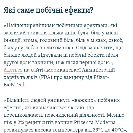
Які саме побічні ефекти?
«Найпоширенішими побічними ефектами, які
зазвичай тривали кілька днів, були: біль у місці
ін’єкції, втома, головний біль, біль у м’язах, озноб,
біль у суглобах та лихоманка. Слід зазначити, що
більше людей відчували ці побічні ефекти після
другої дози вакцини, ніж після першої дози», –
йдеться
на сайті американської Адміністрації
харчів та ліків (FDA) про вакцину від Pfizer-
BioNTech.
«Більшість людей уникнуть «важких» побічних
ефектів, які визначаються як такі, що
перешкоджають повсякденній діяльності. Менше
ніж у 2% реципієнтів вакцин Pfizer та Moderna
розвинулася висока температура від 39°C до 40°C»,