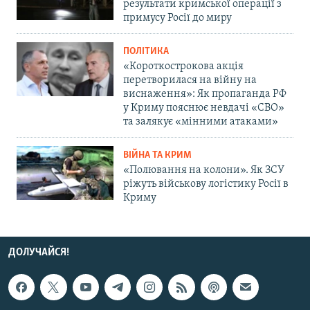
результати кримської операції з
примусу Росії до миру
ПОЛІТИКА
«Короткострокова акція
перетворилася на війну на
виснаження»: Як пропаганда РФ
у Криму пояснює невдачі «СВО»
та залякує «мінними атаками»
ВІЙНА ТА КРИМ
«Полювання на колони». Як ЗСУ
ріжуть військову логістику Росії в
Криму
ДОЛУЧАЙСЯ!