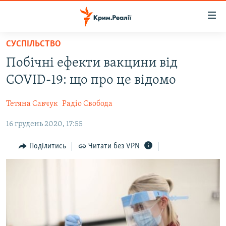
Доступність
посилання
Перейти
СУСПІЛЬСТВО
до
НОВИНИ
Побічні ефекти вакцини від
основного
ВОДА.КРИМ
матеріалу
COVID-19: що про це відомо
ВІДЕО ТА ФОТО
Перейти
до
Тетяна Савчук
Радіо Свобода
ПОЛІТИКА
основної
16 грудень 2020, 17:55
БЛОГИ
навігації
Перейти
ПОГЛЯД
Поділитись
Читати без VPN
до
ІНТЕРВ'Ю
пошуку
ВСЕ ЗА ДЕНЬ
СПЕЦПРОЕКТИ
ЯК ОБІЙТИ БЛОКУВАННЯ
ДЕПОРТАЦІЯ