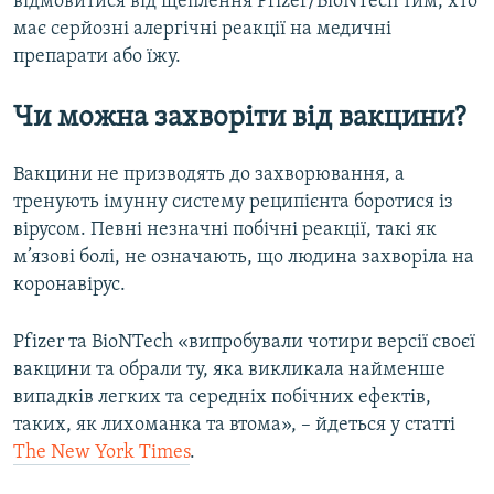
відмовитися від щеплення Pfizer/BioNTech тим, хто
має серйозні алергічні реакції на медичні
препарати або їжу.
Чи можна захворіти від вакцини?
Вакцини не призводять до захворювання, а
тренують імунну систему реципієнта боротися із
вірусом. Певні незначні побічні реакції, такі як
м’язові болі, не означають, що людина захворіла на
коронавірус.
Pfizer та BioNTech «випробували чотири версії своєї
вакцини та обрали ту, яка викликала найменше
випадків легких та середніх побічних ефектів,
таких, як лихоманка та втома», – йдеться у статті
The New York Times
.