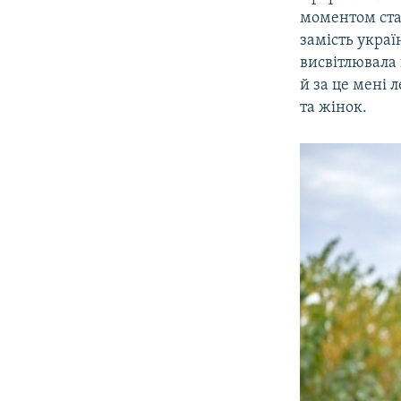
моментом стал
замість украї
висвітлювала 
й за це мені 
та жінок.