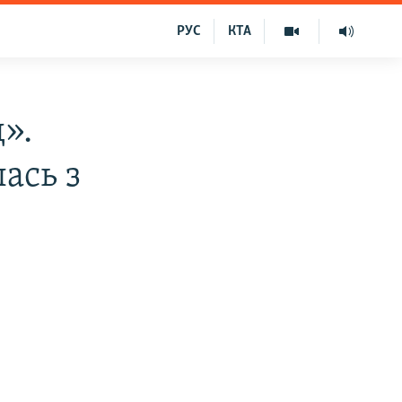
РУС
КТА
».
ась з