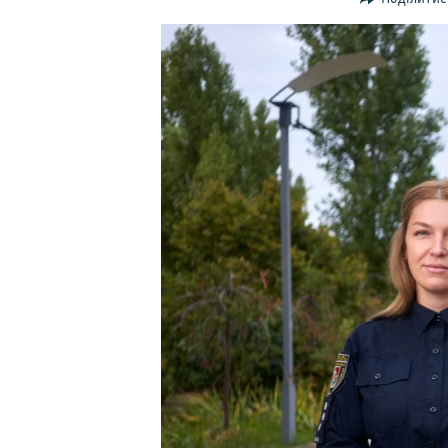
ВІДЕОУРОКИ «ELIFBE»
СВІДЧЕННЯ ОКУПАЦІЇ
УКРАЇНСЬКА ПРОБЛЕМА КРИМУ
ІНФОГРАФІКА