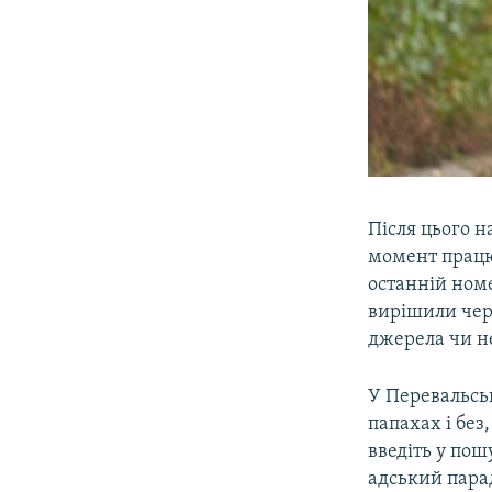
Після цього 
момент працю
останній номе
вирішили чере
джерела чи не
У Перевальськ
папахах і без
введіть у пош
адський парад