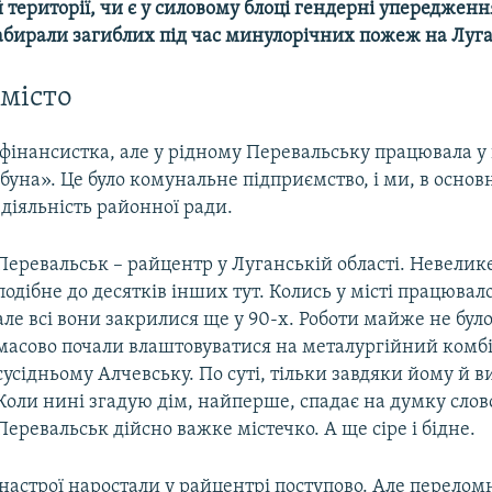
 території, чи є у силовому блоці гендерні упередження
забирали загиблих під час минулорічних пожеж на Луг
місто
 фінансистка, але у рідному Перевальську працювала у 
уна». Це було комунальне підприємство, і ми, в основ
діяльність районної ради.
Перевальськ – райцентр у Луганській області. Невелике
подібне до десятків інших тут. Колись у місті працювал
але всі вони закрилися ще у 90-х. Роботи майже не було,
масово почали влаштовуватися на металургійний комбі
сусідньому Алчевську. По суті, тільки завдяки йому й 
Коли нині згадую дім, найперше, спадає на думку слов
Перевальськ дійсно важке містечко. А ще сіре і бідне.
настрої наростали у райцентрі поступово. Але перело