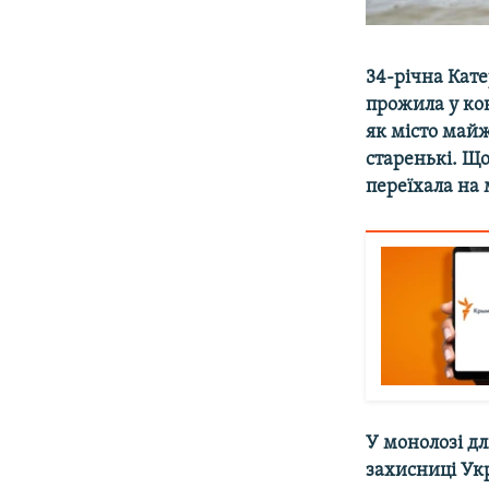
34-річна Кат
прожила у ко
як місто майж
старенькі. Що
переїхала на
У монолозі дл
захисниці Укр