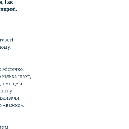
, і як
анщині.
газеті
ному,
 містечко,
о кілька шахт,
 і місцеві
нат у
виживали.
о «важке».
мним