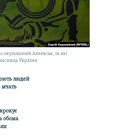
ро окупований Алчевськ, та які
ахисниць України
іюють людей
в мчать
 крокує
а обома
оли