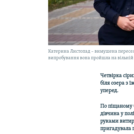
Катерина Листопад – вимушена переселен
випробування вона пройшла на вільній 
Четвірка сіри
біля озера з 
уперед.
По піщаному 
дівчина у пол
руками витир
пригадувала п