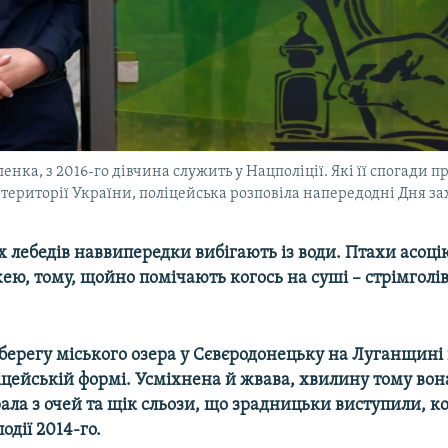
ка, з 2016-го дівчина служить у Нацполіції. Які її спогади п
території України, поліцейська розповіла напередодні Дня з
х лебедів наввипередки вибігають із води. Птахи асоц
їжею, тому, щойно помічають когось на суші – стрімголі
берегу міського озера у Сєвєродонецьку на Луганщині
іцейській формі. Усміхнена й жвава, хвилину тому вон
ала з очей та щік сльози, що зрадницьки виступили, к
одії 2014-го.