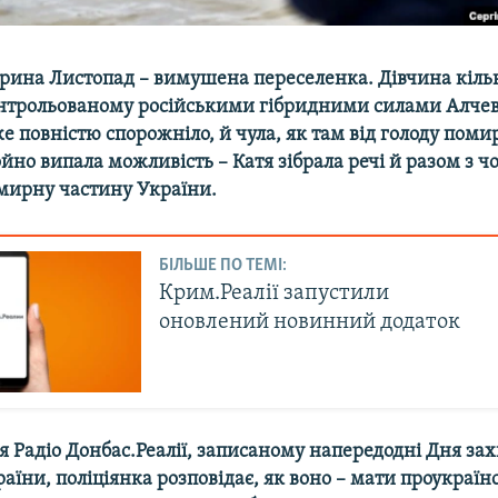
ерина Листопад – вимушена переселенка. Дівчина кільк
нтрольованому російськими гібридними силами Алчевс
е повністю спорожніло, й чула, як там від голоду поми
йно випала можливість – Катя зібрала речі й разом з ч
 мирну частину України.
БІЛЬШЕ ПО ТЕМІ:
Крим.Реалії запустили
оновлений новинний додаток
я Радіо Донбас.Реалії, записаному напередодні Дня зах
аїни, поліціянка розповідає, як воно – мати проукраїн