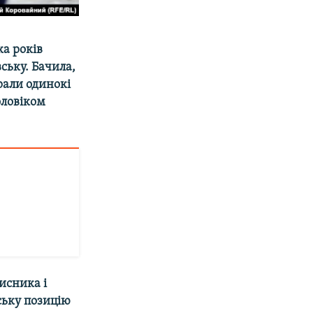
а років
ьку. Бачила,
рали одинокі
оловіком
исника і
ську позицію