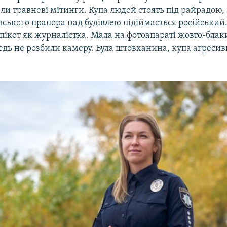
и травневі мітинги. Купа людей стоять під райрадою, а
нського прапора над будівлею підіймається російський.
пікет як журналістка. Мала на фотоапараті жовто-блаки
ледь не розбили камеру. Була штовханина, купа агресив