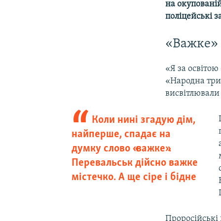
на окупованій
поліцейські 
«Важке» 
«Я за освітою
«Народна триб
висвітлювали 
Коли нині згадую дім,
найперше, спадає на
думку слово «важке».
Перевальськ дійсно важке
містечко. А ще сіре і бідне
Проросійські 