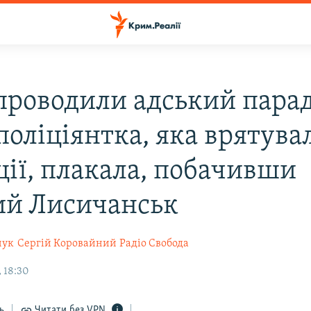
проводили адський парад
оліціянтка, яка врятувал
ції, плакала, побачивши
й Лисичанськ
чук
Сергій Коровайний
Радіо Свобода
 18:30
ь
Читати без VPN