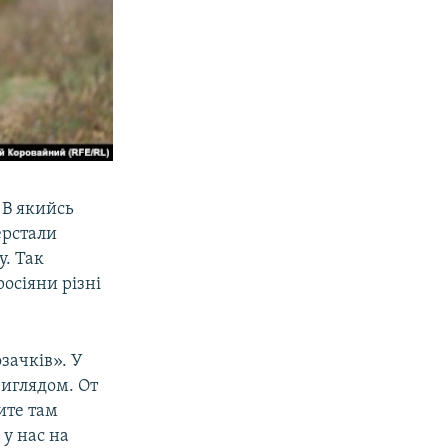
 В якийсь
ерстали
у. Так
росіяни різні
озачків». У
виглядом. От
чите там
 у нас на