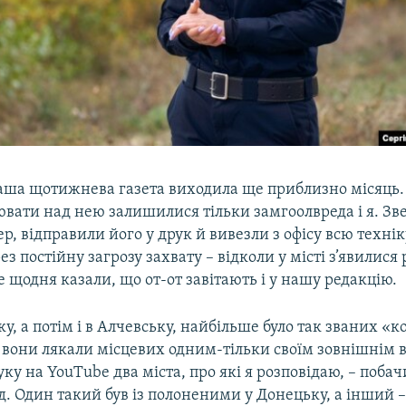
наша щотижнева газета виходила ще приблизно місяць.
вати над нею залишилися тільки замгоолвреда і я. Зв
р, відправили його у друк й вивезли з офісу всю технік
з постійну загрозу захвату – відколи у місті з’явилися 
 щодня казали, що от-от завітають і у нашу редакцію.
у, а потім і в Алчевську, найбільше було так званих «к
, вони лякали місцевих одним-тільки своїм зовнішнім 
уку на YouTube два міста, про які я розповідаю, – поба
. Один такий був із полоненими у Донецьку, а інший –