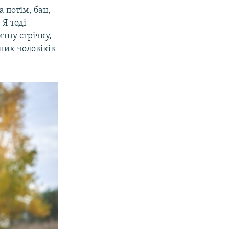
 потім, бац,
 Я тоді
тну стрічку,
них чоловіків