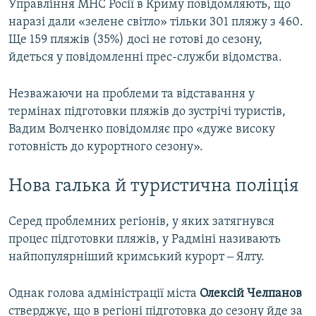
Управління МНС Росії в Криму повідомляють, що
наразі дали «зелене світло» тільки 301 пляжу з 460.
Ще 159 пляжів (35%) досі не готові до сезону,
йдеться у повідомленні прес-служби відомства.
Незважаючи на проблеми та відставання у
термінах підготовки пляжів до зустрічі туристів,
Вадим Волченко повідомляє про «дуже високу
готовність до курортного сезону».
Нова галька й туристична поліція
Серед проблемних регіонів, у яких затягнувся
процес підготовки пляжів, у Радміні називають
найпопулярніший кримський курорт ‒ Ялту.
Однак голова адміністрації міста
Олексій Челпанов
стверджує, що в регіоні підготовка до сезону йде за