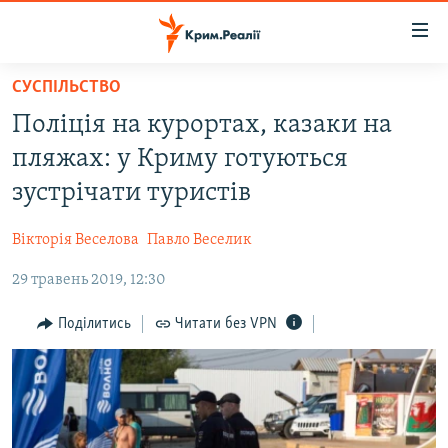
Доступність
посилання
Перейти
СУСПІЛЬСТВО
до
НОВИНИ
Поліція на курортах, казаки на
основного
ВОДА.КРИМ
матеріалу
пляжах: у Криму готуються
ВІДЕО ТА ФОТО
Перейти
зустрічати туристів
до
ПОЛІТИКА
основної
Вікторія Веселова
Павло Веселик
БЛОГИ
навігації
Перейти
29 травень 2019, 12:30
ПОГЛЯД
до
ІНТЕРВ'Ю
Поділитись
Читати без VPN
пошуку
ВСЕ ЗА ДЕНЬ
СПЕЦПРОЕКТИ
ЯК ОБІЙТИ БЛОКУВАННЯ
ДЕПОРТАЦІЯ