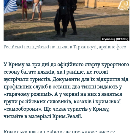
ВІДЕОУРОКИ «ELIFBE»
Русский
СВІДЧЕННЯ ОКУПАЦІЇ
Qırımtatar
УКРАЇНСЬКА ПРОБЛЕМА КРИМУ
ДОЛУЧАЙСЯ!
ІНФОГРАФІКА
Російські поліцейські на пляжі в Тарханкуті, архівне фото
У Криму за три дні до офіційного старту курортного
Усі сайти RFE/RL
сезону багато пляжів, як і раніше, не готові
зустрічати туристів. Документи для їх відкриття від
профільних служб в останні два тижні видають у
«гарячому режимі». А у червні на них з'являться
групи російських силовиків, козаків і кримської
«самооборони». Що чекає туристів у Криму,
читайте в матеріалі Крим.Реалії.
Кримська влада повідомляє про «дуже високу