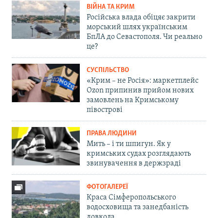
ВІЙНА ТА КРИМ
Російська влада обіцяє закрити
морський шлях українським
БпЛА до Севастополя. Чи реально
це?
СУСПІЛЬСТВО
«Крим – не Росія»: маркетплейс
Ozon припинив прийом нових
замовлень на Кримському
півострові
ПРАВА ЛЮДИНИ
Мить – і ти шпигун. Як у
кримських судах розглядають
звинувачення в держзраді
ФОТОГАЛЕРЕЇ
Краса Сімферопольського
водосховища та занедбаність
довкола