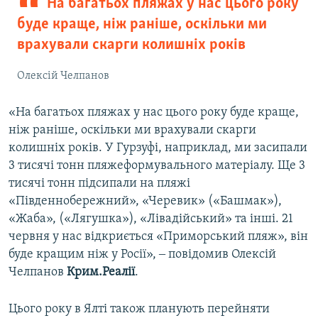
На багатьох пляжах у нас цього року
буде краще, ніж раніше, оскільки ми
врахували скарги колишніх років
Олексій Челпанов
«На багатьох пляжах у нас цього року буде краще,
ніж раніше, оскільки ми врахували скарги
колишніх років. У Гурзуфі, наприклад, ми засипали
3 тисячі тонн пляжеформувального матеріалу. Ще 3
тисячі тонн підсипали на пляжі
«Південнобережний», «Черевик» («Башмак»),
«Жаба», («Лягушка»), «Лівадійський» та інші. 21
червня у нас відкриється «Приморський пляж», він
буде кращим ніж у Росії», ‒ повідомив Олексій
Челпанов
Крим.Реалії
.
Цього року в Ялті також планують перейняти