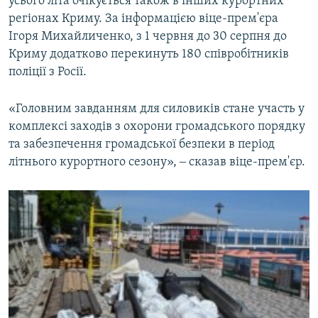
усього літа очікується також в інших курортних
регіонах Криму. За інформацією віце-прем'єра
Ігоря Михайличенко, з 1 червня до 30 серпня до
Криму додатково перекинуть 180 співробітників
поліції з Росії.
«Головним завданням для силовиків стане участь у
комплексі заходів з охорони громадського порядку
та забезпечення громадської безпеки в період
літнього курортного сезону», ‒ сказав віце-прем'єр.