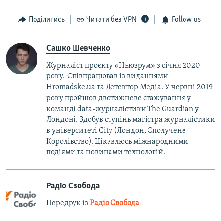
Поділитись
Читати без VPN
Follow us
Сашко Шевченко
Журналіст проєкту «Ньюзрум» з січня 2020
року. Співпрацював із виданнями
Hromadske.ua та Детектор Медіа. У червні 2019
року пройшов двотижневе стажування у
команді data-журналістики The Guardian у
Лондоні. Здобув ступінь магістра журналістики
в університеті City (Лондон, Сполучене
Королівство). Цікавлюсь міжнародними
подіями та новинами технологій.
Радіо Свобода
Передрук із
Радіо Свобода