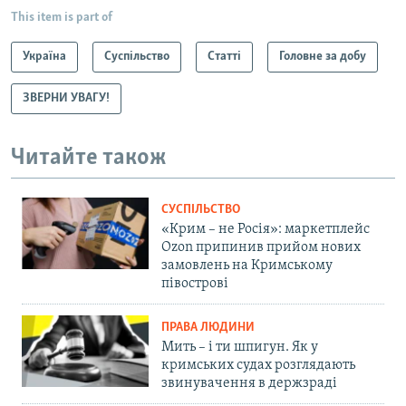
This item is part of
Україна
Суспільство
Статті
Головне за добу
ЗВЕРНИ УВАГУ!
Читайте також
СУСПІЛЬСТВО
«Крим – не Росія»: маркетплейс
Ozon припинив прийом нових
замовлень на Кримському
півострові
ПРАВА ЛЮДИНИ
Мить – і ти шпигун. Як у
кримських судах розглядають
звинувачення в держзраді