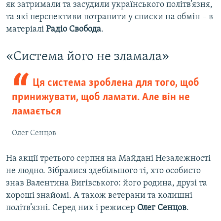
як затримали та засудили українського політв’язня,
та які перспективи потрапити у списки на обмін – в
матеріалі
Радіо Свобода
.
«Система його не зламала»
Ця система зроблена для того, щоб
принижувати, щоб ламати. Але він не
ламається
Олег Сенцов
На акції третього серпня на Майдані Незалежності
не людно. Зібралися здебільшого ті, хто особисто
знав Валентина Вигівського: його родина, друзі та
хороші знайомі. А також ветерани та колишні
політв’язні. Серед них і режисер
Олег Сенцов
.