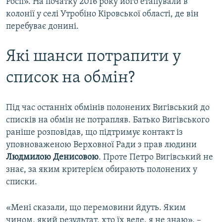
Росії». На початку 2016 року його етапували в
колонії у селі Утробіно Кіровської області, де він
перебуває донині.
Які шанси потрапити у
список на обмін?
Під час останніх обмінів полонених Вигівський до
списків на обмін не потрапляв. Батько Вигівського
раніше розповідав, що підтримує контакт із
уповноваженою Верховної Ради з прав людини
Людмилою Денисовою
. Проте Петро Вигівський не
знає, за яким критерієм обирають полонених у
списки.
«Мені сказали, що перемовини йдуть. Яким
чином, який результат, хто їх веде, я не знаю», –