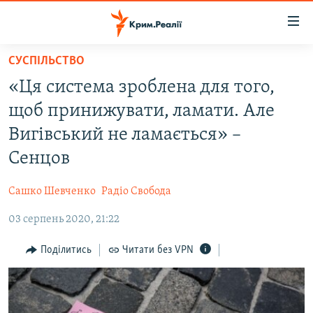
Доступність
посилання
Перейти
СУСПІЛЬСТВО
до
НОВИНИ
«Ця система зроблена для того,
основного
ВОДА.КРИМ
матеріалу
щоб принижувати, ламати. Але
ВІДЕО ТА ФОТО
Перейти
Вигівський не ламається» –
до
ПОЛІТИКА
Сенцов
основної
БЛОГИ
навігації
Сашко Шевченко
Радіо Свобода
Перейти
ПОГЛЯД
до
03 серпень 2020, 21:22
ІНТЕРВ'Ю
пошуку
ВСЕ ЗА ДЕНЬ
Поділитись
Читати без VPN
СПЕЦПРОЕКТИ
ЯК ОБІЙТИ БЛОКУВАННЯ
ДЕПОРТАЦІЯ