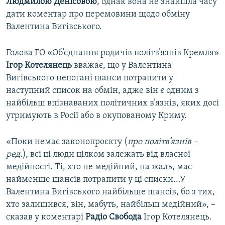
Людмилою Денісовою
, однак вона не знайшла часу
дати коментар про перемовини щодо обміну
Валентина Вигівського.
Голова ГО «Об’єднання родичів політв’язнів Кремля»
Ігор Котелянець
вважає, що у Валентина
Вигівського непогані шанси потрапити у
наступний список на обмін, адже він є одним з
найбільш впізнаваних політичних в’язнів, яких досі
утримують в Росії або в окупованому Криму.
«Поки немає законопроєкту (
про політв’язнів –
ред.
), всі ці люди цілком залежать від власної
медійності. Ті, хто не медійний, на жаль, має
найменше шансів потрапити у ці списки...У
Валентина Вигівського найбільше шансів, бо з тих,
хто залишився, він, мабуть, найбільш медійний», –
сказав у коментарі
Радіо Свобода
Ігор Котелянець.