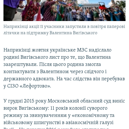
Наприкінці акції її учасники запустили в повітря паперові
літачки на підтримку Валентина Вигівського
Наприкінці жовтня українське МЗС надіслало
родині Вигівського лист про те, що Валентина
заарештували. Після цього родина змогла
контактувати з Валентином через слідчого і
державного адвоката. На час слідства він перебував
у СІЗО «Лефортово».
У грудні 2015 року Московський обласний суд виніс
вирок Вигівському: 11 років колонії суворого
режиму за звинуваченням у «економічному та
військовому шпигунстві в авіакосмічній галузі