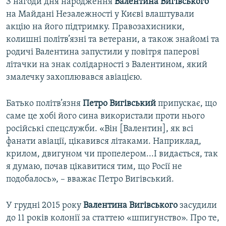
З нагоди дня народження
Валентина Вигівського
на Майдані Незалежності у Києві влаштували
акцію на його підтримку. Правозахисники,
колишні політв’язні та ветерани, а також знайомі та
родичі Валентина запустили у повітря паперові
літачки на знак солідарності з Валентином, який
змалечку захоплювався авіацією.
Батько політв’язня
Петро Вигівський
припускає, що
саме це хобі його сина використали проти нього
російські спецслужби. «Він [Валентин], як всі
фанати авіації, цікавився літаками. Наприклад,
крилом, двигуном чи пропелером...І видається, так
я думаю, почав цікавитися тим, що Росії не
подобалось», – вважає Петро Вигівський.
У грудні 2015 року
Валентина Вигівського
засудили
до 11 років колонії за статтею «шпигунство». Про те,