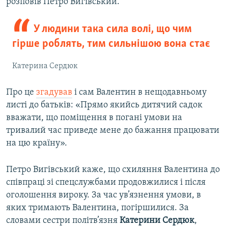
розповів Петро Вигівський.
У людини така сила волі, що чим
гірше роблять, тим сильнішою вона стає
Катерина Сердюк
Про це
згадував
і сам Валентин в нещодавньому
листі до батьків: «Прямо якийсь дитячий садок
вважати, що поміщення в погані умови на
тривалий час приведе мене до бажання працювати
на цю країну».
Петро Вигівський каже, що схиляння Валентина до
співпраці зі спецслужбами продовжилися і після
оголошення вироку. За час ув’язнення умови, в
яких тримають Валентина, погіршилися. За
словами сестри політв’язня
Катерини Сердюк
,