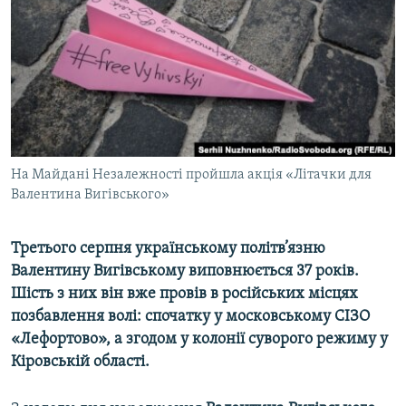
ВІДЕОУРОКИ «ELIFBE»
Русский
СВІДЧЕННЯ ОКУПАЦІЇ
Qırımtatar
УКРАЇНСЬКА ПРОБЛЕМА КРИМУ
ДОЛУЧАЙСЯ!
ІНФОГРАФІКА
На Майдані Незалежності пройшла акція «Літачки для
Валентина Вигівського»
Усі сайти RFE/RL
Третього серпня українському політв’язню
Валентину Вигівському виповнюється 37 років.
Шість з них він вже провів в російських місцях
позбавлення волі: спочатку у московському СІЗО
«Лефортово», а згодом у колонії суворого режиму у
Кіровській області.