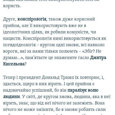
користь.
Друге,
конспірологія
, також дуже корисний
прийом, але її використовують вже не в
ідеологічних цілях, як робили комуністи, чи
нацисти. Конспірологія нині використовується як
псевдоідеологія – кругом одні змови, всі навколо
вороги, які за нами тільки полюють – «Збіг? Не
думаю…», пам’ятаєте це знамените гасло
Дмитра
Кисельова
?
Тепер і президент Дональд Трамп їх повторює, і,
здається, щиро в них вірить. І цей прийом є
надзвичайно успішний, бо він
паралізує волю
людини
. У світі, де кругом змова, людина, яка в неї
вірить, знає, що від неї нічого не залежить. Вона
нічого не може змінити, бо в змови роблять сили