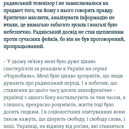
радянський телевізор і не замислювалося на
предмет того, чи йому з нього говорять правду.
Критично мислити, аналізувати інформацію не
вчили, це вимагало забагато зусиль і взагалі було
небезпечно. Радянський досвід не став щепленням
проти сучасних фейків, бо він не був проговорений,
пропрацьований.
– У цьому зв’язку мені було дуже цікаво
спостерігати за реакцією в Україні на серіал
«Чорнобиль». Мені було цікаво зрозуміти, що люди
думають про радянський період. І я побачив, що
ставлення до цього часу досить шизофренічне –
українці з одного боку ностальгують за тим часом, а
з іншого, прекрасно розуміють, життя тоді було
досить гидким. І в соціологічних опитуваннях вони
також кажуть, що цінують свободу, і свободу слова, і
інші. Українці, на відміну від росіян, які ставляться