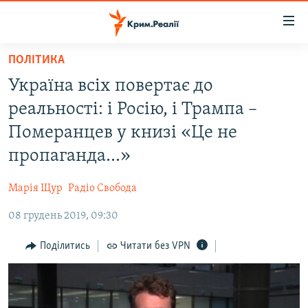
Доступність
посилання
Перейти
ПОЛІТИКА
до
НОВИНИ
Україна всіх повертає до
основного
ВОДА.КРИМ
матеріалу
реальності: і Росію, і Трампа –
ВІДЕО ТА ФОТО
Перейти
Померанцев у книзі «Це не
до
ПОЛІТИКА
пропаганда...»
основної
БЛОГИ
навігації
Марія Щур
Радіо Свобода
Перейти
ПОГЛЯД
до
08 грудень 2019, 09:30
ІНТЕРВ'Ю
пошуку
ВСЕ ЗА ДЕНЬ
Поділитись
Читати без VPN
СПЕЦПРОЕКТИ
ЯК ОБІЙТИ БЛОКУВАННЯ
ДЕПОРТАЦІЯ