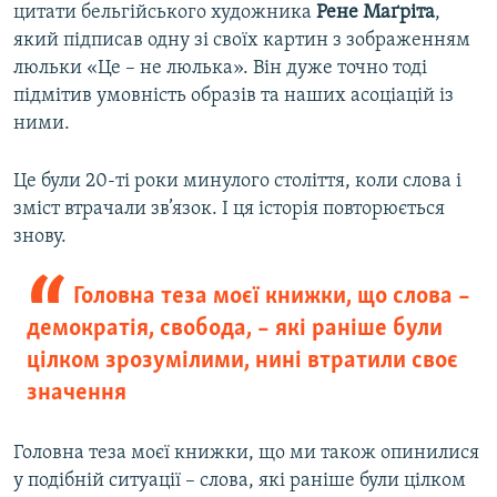
цитати бельгійського художника
Рене Маґріта
,
який підписав одну зі своїх картин з зображенням
люльки «Це – не люлька». Він дуже точно тоді
підмітив умовність образів та наших асоціацій із
ними.
Це були 20-ті роки минулого століття, коли слова і
зміст втрачали зв’язок. І ця історія повторюється
знову.
Головна теза моєї книжки, що слова –
демократія, свобода, – які раніше були
цілком зрозумілими, нині втратили своє
значення
Головна теза моєї книжки, що ми також опинилися
у подібній ситуації – слова, які раніше були цілком