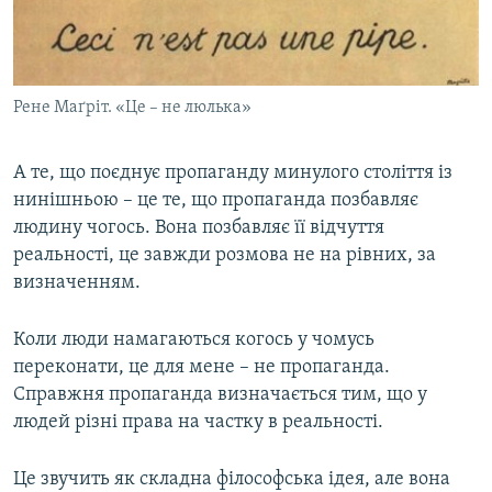
Рене Маґріт. «Це – не люлька»
А те, що поєднує пропаганду минулого століття із
нинішньою – це те, що пропаганда позбавляє
людину чогось. Вона позбавляє її відчуття
реальності, це завжди розмова не на рівних, за
визначенням.
Коли люди намагаються когось у чомусь
переконати, це для мене – не пропаганда.
Справжня пропаганда визначається тим, що у
людей різні права на частку в реальності.
Це звучить як складна філософська ідея, але вона