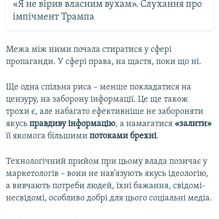
«Я не вірив власним вухам». Слухання про
імпічмент Трампа
Межа між ними почала стиратися у сфері
пропаганди. У сфері права, на щастя, поки що ні.
Ще одна спільна риса – менше покладатися на
цензуру, на заборону інформації. Це ще також
трохи є, але набагато ефективніше не забороняти
якусь
правдиву інформацію
, а намагатися
«залити»
її якомога більшими
потоками брехні
.
Технологічний прийом при цьому влада позичає у
маркетологів – вони не нав’язують якусь ідеологію,
а вивчають потреби людей, їхні бажання, свідомі-
несвідомі, особливо добрі для цього соціальні медіа.