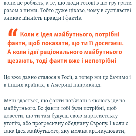
вони це роблять, а те, що люди готові в цю гру грати
разом з ними. Тобто дуже цікаво, чому в суспільстві
зникає цінність правди і фактів.
Коли є ідея майбутнього, потрібні
факти, щоб показати, що ти її досягаєш.
А коли ідеї раціонального майбутнього
щезають, тоді факти вже і непотрібні
Це вже давно сталося в Росії, а тепер ми це бачимо і
в інших країнах, в Америці наприклад.
Мені здається, що факти пов’язані з якоюсь ідеєю
майбутнього. Бо факти тобі були потрібні, щоб
довести, що ти там будуєш свою марксистську
утопію, або прогресивну об’єднану Європу. І коли є
така ідея майбутнього, яку можна артикулювати,