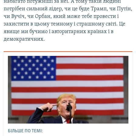
набагато потужніші за неї. А тому такій людині
потрібен сильний лідер, чи це буде Трамп, чи Путін,
чи Вучіч, чи Орбан, який може тебе провести і
захистити в цьому темному і страшному світі. Це
явище ми бучимо і авторитарних країнах і в
демократичних.
БІЛЬШЕ ПО ТЕМІ: