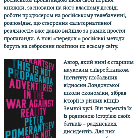
російською пропагандою після своєї першої
книжки, заснованої на його власному досвіді
роботи продюсером на російському телебаченні,
розповідає, що створення «альтернативної
реальності» вже давно вийшло за рамки простої
пропаганди. А нові «передові» російські методи
беруть на озброєння політики по всьому світу.
Автор, який нині є старшим
науковим співробітником
Інституту глобальних
відносин Лондонської
школи економіки, зібрав
історії із різних кінців
Земної кулі. Він переплів їх
із родинною історією своїх
батьків – радянських
дисидентів. Для них