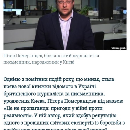
ВІДЕОУРОКИ «ELIFBE»
Русский
СВІДЧЕННЯ ОКУПАЦІЇ
Qırımtatar
УКРАЇНСЬКА ПРОБЛЕМА КРИМУ
ДОЛУЧАЙСЯ!
ІНФОГРАФІКА
Пітер Померанцев, британський журналіст та
письменник, народжений у Києві
Усі сайти RFE/RL
Однією з помітних подій року, що минає, стала
поява нової книжки відомого в Україні
британського журналіста та письменника,
уродженця Києва, Пітера Померанцева під назвою
«Це не пропаганда: пригоди у війні проти
реальності». У ній автор, який здобув репутацію
одного з провідних світових експертів із боротьби з