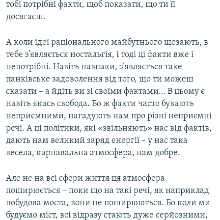
тобі потрібні факти, щоб показати, що ти її
досягаєш.
А коли ідеї раціонального майбутнього щезають, в
тебе з’являється ностальгія, і тоді ці факти вже і
непотрібні. Навіть навпаки, з’являється таке
панківське задоволення від того, що ти можеш
сказати – а йдіть ви зі своїми фактами… В цьому є
навіть якась свобода. Бо ж факти часто бувають
неприємними, нагадують нам про різні неприємні
речі. А ці політики, які «звільняють» нас від фактів,
дають нам великий заряд енергії – у нас така
весела, карнавальна атмосфера, нам добре.
Але не на всі сфери життя ця атмосфера
поширюється – поки що на такі речі, як наприклад
побудова моста, вони не поширюються. Бо коли ми
будуємо міст, всі відразу стають дуже серйозними,