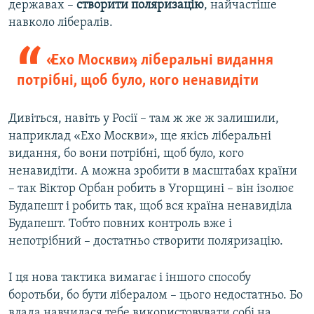
державах –
створити поляризацію
, найчастіше
навколо лібералів.
«Ехо Москви», ліберальні видання
потрібні, щоб було, кого ненавидіти
Дивіться, навіть у Росії – там ж же ж залишили,
наприклад «Ехо Москви», ще якісь ліберальні
видання, бо вони потрібні, щоб було, кого
ненавидіти. А можна зробити в масштабах країни
– так Віктор Орбан робить в Угорщині – він ізолює
Будапешт і робить так, щоб вся країна ненавиділа
Будапешт. Тобто повних контроль вже і
непотрібний – достатньо створити поляризацію.
І ця нова тактика вимагає і іншого способу
боротьби, бо бути лібералом – цього недостатньо. Бо
влада навчилася тебе використовувати собі на