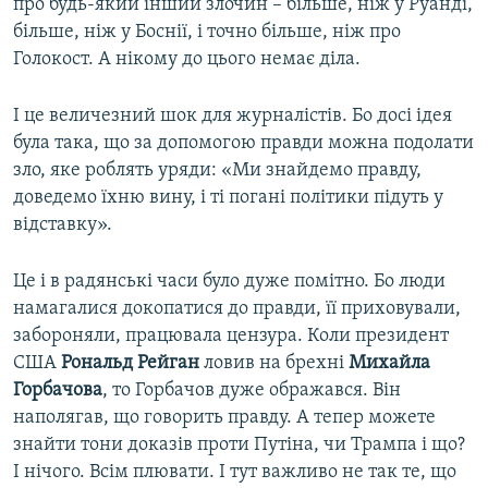
про будь-який інший злочин – більше, ніж у Руанді,
більше, ніж у Боснії, і точно більше, ніж про
Голокост. А нікому до цього немає діла.
І це величезний шок для журналістів. Бо досі ідея
була така, що за допомогою правди можна подолати
зло, яке роблять уряди: «Ми знайдемо правду,
доведемо їхню вину, і ті погані політики підуть у
відставку».
Це і в радянські часи було дуже помітно. Бо люди
намагалися докопатися до правди, її приховували,
забороняли, працювала цензура. Коли президент
США
Рональд Рейган
ловив на брехні
Михайла
Горбачова
, то Горбачов дуже ображався. Він
наполягав, що говорить правду. А тепер можете
знайти тони доказів проти Путіна, чи Трампа і що?
І нічого. Всім плювати. І тут важливо не так те, що