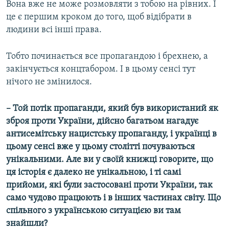
Вона вже не може розмовляти з тобою на рівних. І
це є першим кроком до того, щоб відібрати в
людини всі інші права.
Тобто починається все пропагандою і брехнею, а
закінчується концтабором. І в цьому сенсі тут
нічого не змінилося.
– Той потік пропаганди, який був використаний як
зброя проти України, дійсно багатьом нагадує
антисемітську нацистську пропаганду, і українці в
цьому сенсі вже у цьому столітті почуваються
унікальними. Але ви у своїй книжці говорите, що
ця історія є далеко не унікальною, і ті самі
прийоми, які були застосовані проти України, так
само чудово працюють і в інших частинах світу. Що
спільного з українською ситуацією ви там
знайшли?