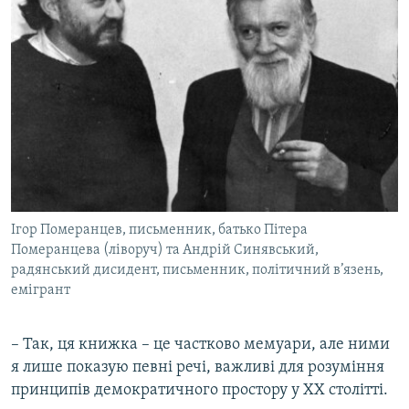
Ігор Померанцев, письменник, батько Пітера
Померанцева (ліворуч) та Андрій Синявський,
радянський дисидент, письменник, політичний в’язень,
емігрант
– Так, ця книжка – це частково мемуари, але ними
я лише показую певні речі, важливі для розуміння
принципів демократичного простору у ХХ столітті.