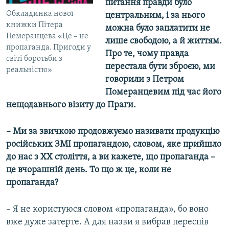
питання правди було
Обкладинка нової
центральним, і за нього
книжки Пітера
можна було заплатити не
Пемеранцева «Це – не
лише свободою, а й життям.
пропаганда. Пригоди у
Про те, чому правда
світі боротьби з
перестала бути зброєю, ми
реальністю»
говорили з Петром
Померанцевим під час його
нещодавнього візиту до Праги.
– Ми за звичкою продовжуємо називати продукцію
російських ЗМІ пропагандою, словом, яке прийшло
до нас з ХХ століття, а ви кажете, що пропаганда –
це вчорашній день. То що ж це, коли не
пропаганда?
– Я не користуюся словом «пропаганда», бо воно
вже дуже затерте. А для назви я вибрав переспів