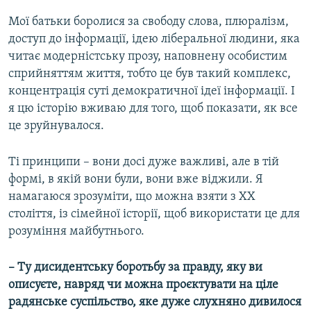
Мої батьки боролися за свободу слова, плюралізм,
доступ до інформації, ідею ліберальної людини, яка
читає модерністську прозу, наповнену особистим
сприйняттям життя, тобто це був такий комплекс,
концентрація суті демократичної ідеї інформації. І
я цю історію вживаю для того, щоб показати, як все
це зруйнувалося.
Ті принципи – вони досі дуже важливі, але в тій
формі, в якій вони були, вони вже віджили. Я
намагаюся зрозуміти, що можна взяти з ХХ
століття, із сімейної історії, щоб використати це для
розуміння майбутнього.
– Ту дисидентську боротьбу за правду, яку ви
описуєте, навряд чи можна проєктувати на ціле
радянське суспільство, яке дуже слухняно дивилося