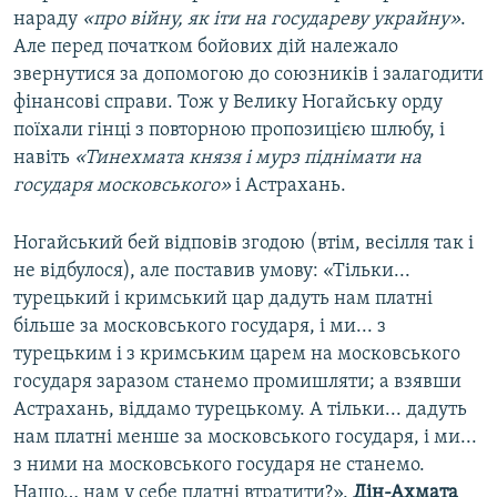
нараду
«про війну, як іти на государеву украйну»
.
Але перед початком бойових дій належало
звернутися за допомогою до союзників і залагодити
фінансові справи. Тож у Велику Ногайську орду
поїхали гінці з повторною пропозицією шлюбу, і
навіть
«Тинехмата князя і мурз піднімати на
государя московського»
і Астрахань.
Ногайський бей відповів згодою (втім, весілля так і
не відбулося), але поставив умову: «Тільки...
турецький і кримський цар дадуть нам платні
більше за московського государя, і ми... з
турецьким і з кримським царем на московського
государя заразом станемо промишляти; а взявши
Астрахань, віддамо турецькому. А тільки... дадуть
нам платні менше за московського государя, і ми...
з ними на московського государя не станемо.
Нащо… нам у себе платні втратити?».
Дін-Ахмата