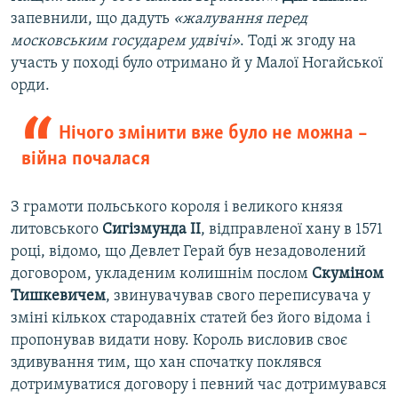
запевнили, що дадуть
«жалування перед
московським государем удвічі»
. Тоді ж згоду на
участь у поході було отримано й у Малої Ногайської
орди.
Нічого змінити вже було не можна –
війна почалася
З грамоти польського короля і великого князя
литовського
Сигізмунда II
, відправленої хану в 1571
році, відомо, що Девлет Герай був незадоволений
договором, укладеним колишнім послом
Скуміном
Тишкевичем
, звинувачував свого переписувача у
зміні кількох стародавніх статей без його відома і
пропонував видати нову. Король висловив своє
здивування тим, що хан спочатку поклявся
дотримуватися договору і певний час дотримувався