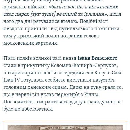
кримське військо:
«багато вогнів, а від кінських
стад пирск [тут: тупіт] великий та іржання»
, після
чого два дні рятувалися втечею. Подібні вісті
невдовзі прийшли і від путивльського намісника –
там у кримський полон потрапив голова
московських вартових.
П'ять полків великої раті князя
Івана Бєльського
стали в трикутнику Коломна-Кашира-Серпухов,
чотири опричні полки зосередилися в Калузі. Сам
Іван IV готувався особисто виступити назустріч
головним ханським силам. Царю на руку грало те,
що у червні він уклав перемир'я з Річчю
Посполитою, тож раптового удару із заходу можна
було не побоюватися.