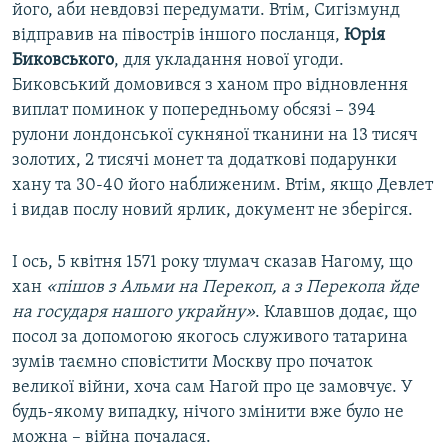
його, аби невдовзі передумати. Втім, Сигізмунд
відправив на півострів іншого посланця,
Юрія
Биковського
, для укладання нової угоди.
Биковський домовився з ханом про відновлення
виплат поминок у попередньому обсязі – 394
рулони лондонської сукняної тканини на 13 тисяч
золотих, 2 тисячі монет та додаткові подарунки
хану та 30-40 його наближеним. Втім, якщо Девлет
і видав послу новий ярлик, документ не зберігся.
І ось, 5 квітня 1571 року тлумач сказав Нагому, що
хан
«пішов з Альми на Перекоп,
а з Перекопа йде
на государя нашого украйну»
. Клавшов додає, що
посол за допомогою якогось служивого татарина
зумів таємно сповістити Москву про початок
великої війни, хоча сам Нагой про це замовчує. У
будь-якому випадку, нічого змінити вже було не
можна – війна почалася.