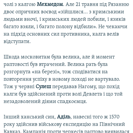
чолі з калгою
Мехмедом
. Але 21 травня під Рязанню
двоє опричних воєвод «зійшлися... з кримськими
людьми вночі, і кримських людей побили, і язиків
багато взяли, і багато полону відбили». Не чекаючи
на підхід основних сил противника, калга велів
відступати.
Шкода московитам була велика, але й момент
раптовості був втрачений. Велика рать була
розгорнута «на березі», тож сподіватися на
повторення успіху в новому поході не вартувало.
Тож у червні
Сулеш
передавав Нагому, що похід
калги був здійснений проти волі Девлета і що той
незадоволений діями спадкоємця.
Інший ханський син,
Аділь
, навесні того ж 1570
року здійснив військову експедицію на Північний
Кавказ. Кампанія проти черкесів раптово виявилася