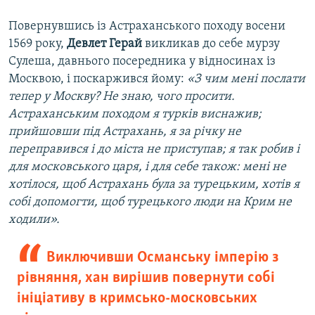
Повернувшись із Астраханського походу восени
1569 року,
Девлет Герай
викликав до себе мурзу
Сулеша, давнього посередника у відносинах із
Москвою, і поскаржився йому:
«З чим мені послати
тепер у Москву? Не знаю, чого просити.
Астраханським походом я турків виснажив;
прийшовши під Астрахань, я за річку не
переправився і до міста не приступав; я так робив і
для московського царя, і для себе також: мені не
хотілося, щоб Астрахань була за турецьким, хотів я
собі допомогти, щоб турецького люди на Крим не
ходили».
Виключивши Османську імперію з
рівняння, хан вирішив повернути собі
ініціативу в кримсько-московських