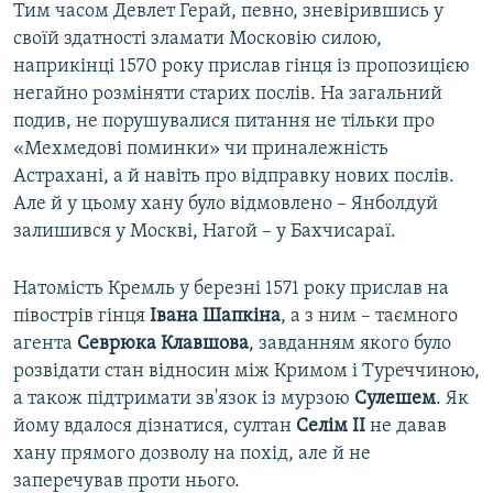
Тим часом Девлет Герай, певно, зневірившись у
своїй здатності зламати Московію силою,
наприкінці 1570 року прислав гінця із пропозицією
негайно розміняти старих послів. На загальний
подив, не порушувалися питання не тільки про
«Мехмедові поминки» чи приналежність
Астрахані, а й навіть про відправку нових послів.
Але й у цьому хану було відмовлено – Янболдуй
залишився у Москві, Нагой – у Бахчисараї.
Натомість Кремль у березні 1571 року прислав на
півострів гінця
Івана Шапкіна
, а з ним – таємного
агента
Севрюка Клавшова
, завданням якого було
розвідати стан відносин між Кримом і Туреччиною,
а також підтримати зв'язок із мурзою
Сулешем
. Як
йому вдалося дізнатися, султан
Селім II
не давав
хану прямого дозволу на похід, але й не
заперечував проти нього.