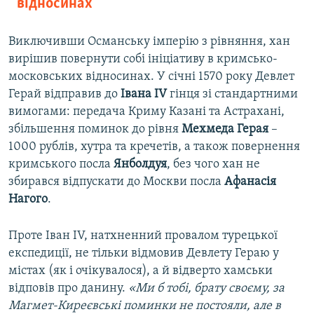
відносинах
Виключивши Османську імперію з рівняння, хан
вирішив повернути собі ініціативу в кримсько-
московських відносинах. У січні 1570 року Девлет
Герай відправив до
Івана IV
гінця зі стандартними
вимогами: передача Криму Казані та Астрахані,
збільшення поминок до рівня
Мехмеда Герая
–
1000 рублів, хутра та кречетів, а також повернення
кримського посла
Янболдуя
, без чого хан не
збирався відпускати до Москви посла
Афанасія
Нагого
.
Проте Іван IV, натхненний провалом турецької
експедиції, не тільки відмовив Девлету Гераю у
містах (як і очікувалося), а й відверто хамськи
відповів про данину.
«Ми б тобі, брату своєму, за
Магмет-Киреєвські поминки не постояли, але в