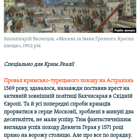
ВІДЕОУРОКИ «ELIFBE»
Русский
СВІДЧЕННЯ ОКУПАЦІЇ
Qırımtatar
УКРАЇНСЬКА ПРОБЛЕМА КРИМУ
ДОЛУЧАЙСЯ!
Аполлінарій Васнецов, «Москва за Івана Грозного. Красна
ІНФОГРАФІКА
площа», 1902 рік
Спеціально для Крим.Реалії
Усі сайти RFE/RL
Провал кримсько-турецького походу на Астрахань
1569 року, здавалося, назавжди поставив хрест на
активній зовнішній політиці Бахчисарая в Східній
Європі. Та й усі попередні спроби кримців
прорватися в серце Московії, зроблені в минулі два
десятиліття, не мали успіху. Тим фантастичнішим
виглядав успіх походу Девлета Герая у 1571 році
прямо на ворожу столицю. Але про все по порядку.