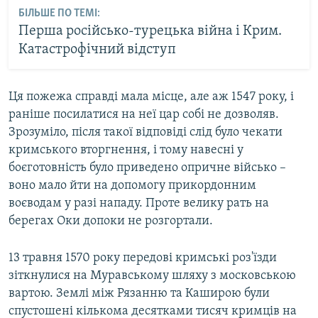
БІЛЬШЕ ПО ТЕМІ:
Перша російсько-турецька війна і Крим.
Катастрофічний відступ
Ця пожежа справді мала місце, але аж 1547 року, і
раніше посилатися на неї цар собі не дозволяв.
Зрозуміло, після такої відповіді слід було чекати
кримського вторгнення, і тому навесні у
боєготовність було приведено опричне військо –
воно мало йти на допомогу прикордонним
воєводам у разі нападу. Проте велику рать на
берегах Оки допоки не розгортали.
13 травня 1570 року передові кримські роз'їзди
зіткнулися на Муравському шляху з московською
вартою. Землі між Рязанню та Каширою були
спустошені кількома десятками тисяч кримців на