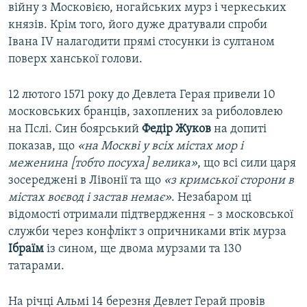
війну з Московією, ногайських мурз і черкеських
князів. Крім того, його дуже дратували спроби
Івана IV налагодити прямі стосунки із султаном
поверх ханської голови.
12 лютого 1571 року до Девлета Герая привели 10
московських бранців, захоплених за риболовлею
на Пслі. Син боярський
Федір Жуков
на допиті
показав, що
«на Москві у всіх містах мор і
меженина [тобто посуха] велика»
, що всі сили царя
зосереджені в Лівонії та що
«з кримської сторони в
містах воєвод і застав немає»
. Незабаром ці
відомості отримали підтвердження – з московської
служби через конфлікт з опричниками втік мурза
Ібраїм
із сином, ще двома мурзами та 130
татарами.
На річці Альмі 14 березня Девлет Герай провів