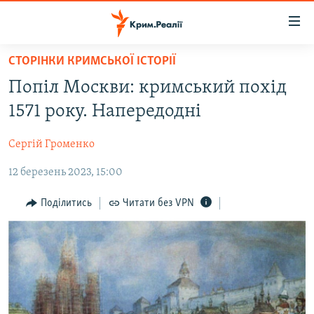
Доступність
посилання
Перейти
СТОРІНКИ КРИМСЬКОЇ ІСТОРІЇ
до
НОВИНИ
Попіл Москви: кримський похід
основного
ВОДА.КРИМ
матеріалу
1571 року. Напередодні
ВІДЕО ТА ФОТО
Перейти
до
Сергій Громенко
ПОЛІТИКА
основної
12 березень 2023, 15:00
БЛОГИ
навігації
Перейти
ПОГЛЯД
Поділитись
Читати без VPN
до
ІНТЕРВ'Ю
пошуку
ВСЕ ЗА ДЕНЬ
СПЕЦПРОЕКТИ
ЯК ОБІЙТИ БЛОКУВАННЯ
ДЕПОРТАЦІЯ