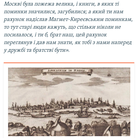
Москві була пожежа велика, і книги, в яких ті
поминки значилися, загубилися; а який ти нам
рахунок надіслав Магмет-Киреєвським поминкам,
то тут старі люди кажуть, що стільки ніколи не
посилалося, і ти б, брат наш, цей рахунок
переглянув і дав нам знати, як тобі з нами наперед
у дружбі та братстві бути».