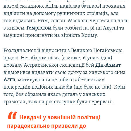
доволі складною, Аділь надіслав батькові прохання
виділити на допомогу рушничних стрільців, але
той відмовив. Втім, союзні Московії черкеси на чолі
з князем
Темрюком
були розбиті на річці Ахуспі та
змушені присягнути на вірність Криму.
Розладналися й відносини з Великою Ногайською
ордою. Незабаром після (а може, й унаслідок)
провалу Астраханської експедиції бей
Дін-Ахмат
відмовився видавати свою дочку за ханського сина
Алпа
, мотивувавши це нібито «безчестям»
попередніх подібних шлюбів (що було не так). Крім
того, бея образила якась деталь у ханських
грамотах, тож на рік стосунки були перервані.
Невдачі у зовнішній політиці
парадоксально призвели до