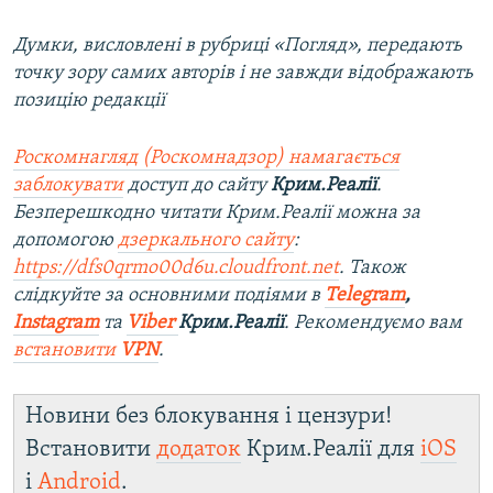
Думки, висловлені в рубриці «Погляд», передають
точку зору самих авторів і не завжди відображають
позицію редакції
Роскомнагляд (Роскомнадзор) намагається
заблокувати
доступ до сайту
Крим.Реалії
.
Безперешкодно читати Крим.Реалії можна за
допомогою
дзеркального сайту
:
https://dfs0qrmo00d6u.cloudfront.net
. Також
слідкуйте за основними подіями в
Telegram
,
Instagram
та
Viber
Крим.Реалії
. Ре
комендуємо вам
встановити
VPN
.
Новини без блокування і цензури!
Встановити
додаток
Крим.Реалії для
iOS
і
Android
.