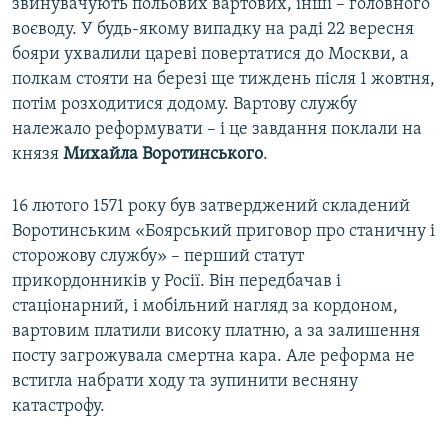
звинувачують польових вартових, інші – головного
воєводу. У будь-якому випадку на раді 22 вересня
бояри ухвалили цареві повертатися до Москви, а
полкам стояти на березі ще тиждень після 1 жовтня,
потім розходитися додому. Вартову службу
належало реформувати – і це завдання поклали на
князя
Михайла Воротинського
.
16 лютого 1571 року був затверджений складений
Воротинським «Боярський приговор про станичну і
сторожову службу» – перший статут
прикордонників у Росії. Він передбачав і
стаціонарний, і мобільний нагляд за кордоном,
вартовим платили високу платню, а за залишення
посту загрожувала смертна кара. Але реформа не
встигла набрати ходу та зупинити весняну
катастрофу.