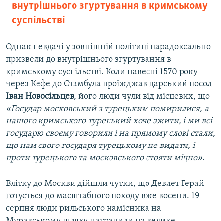
внутрішнього згуртування в кримському
суспільстві
Однак невдачі у зовнішній політиці парадоксально
призвели до внутрішнього згуртування в
кримському суспільстві. Коли навесні 1570 року
через Кефе до Стамбула проїжджав царський посол
Іван Новосільцев
, його люди чули від місцевих, що
«Государ московський з турецьким помирилися, а
нашого кримського турецький хоче зжити, і ми всі
государю своєму говорили і на прямому слові стали,
що нам свого государя турецькому не видати, і
проти турецького та московського стояти міцно»
.
Влітку до Москви дійшли чутки, що Девлет Герай
готується до масштабного походу вже восени. 19
серпня люди рильського намісника на
Муравському шляху натрапили на велике