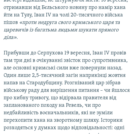
ввечері відійшли, не штурмуючи міста. 16 вересня,
отримавши від Бєльського новину про намір хана
йти на Тулу, Іван IV на чолі 20-тисячного війська
пішов
«проти недруга свого кримського царя та
царевичів із багатьма людьми шукати прямого
діла»
.
Прибувши до Серпухова 19 вересня, Іван IV провів
там три дні в очікуванні звісток про супротивника,
але основні кримські сили вже повернули назад.
Один лише 2,5-тисячний загін наприкінці жовтня
напав на Стародубщину. Розгніваний цар зібрав
військову раду для вирішення питання – чи йшлося
про хибну тривогу, що відірвала правителя від
запланованого походу на Ревель, чи про
недбайливість воєначальників, які не зуміли
перехопити хана на зворотному шляху. Історики
розходяться у думках щодо відповідальності: одні