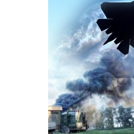
ВІДЕОУРОКИ «ELIFBE»
СВІДЧЕННЯ ОКУПАЦІЇ
УКРАЇНСЬКА ПРОБЛЕМА КРИМУ
ІНФОГРАФІКА