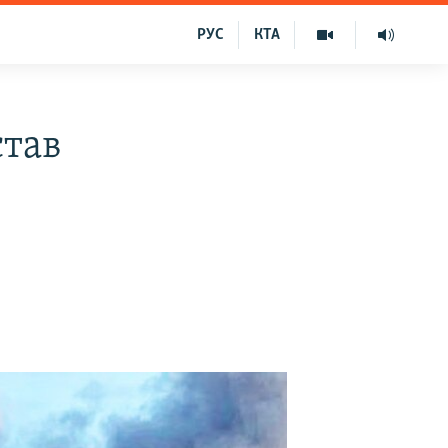
РУС
КТА
став