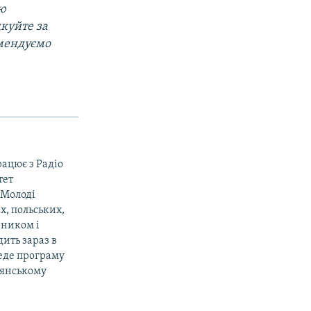
ою
дкуйте за
омендуємо
рацює з Радіо
тет
«Молоді
х, польських,
вником і
ить зараз в
веде програму
дянському