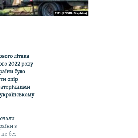
ового літака
ого 2022 року
раїни було
ити опір
агаторічними
 українському
.
почали
раїни з
 не без