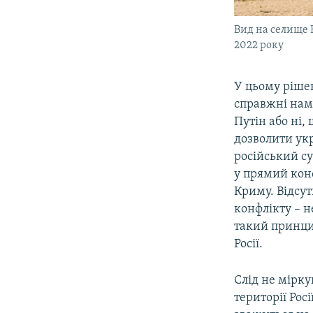
Вид на селище 
2022 року
У цьому ріше
справжні намі
Путін або ні,
дозволити укр
російський су
у прямий конф
Криму. Відсут
конфлікту – 
такий принцип
Росії.
Слід не мірку
території Рос