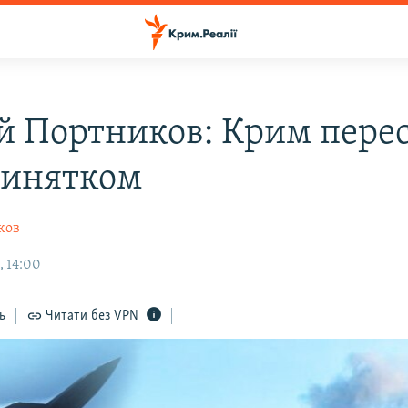
ій Портников: Крим пере
винятком
ков
, 14:00
ь
Читати без VPN