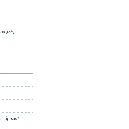
 за добу
ю зброєю?