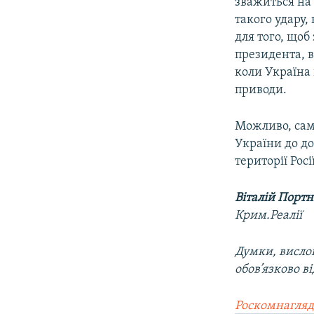
зважиться на 
такого удару,
для того, щоб
президента, в
коли Україна 
приводи.
Можливо, саме
України до до
території Рос
Віталій Портн
Крим.Реалії
Думки, вислов
обов’язково в
Роскомнагляд