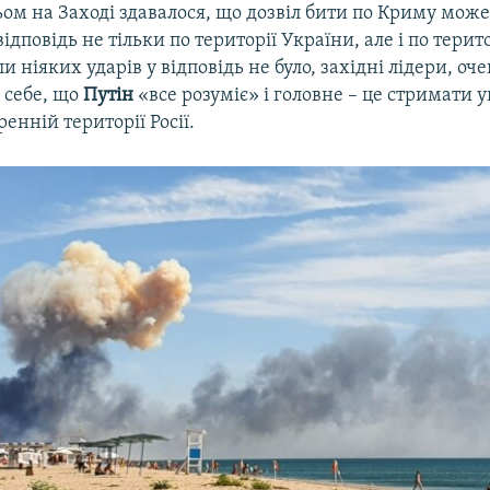
ьом на Заході здавалося, що дозвіл бити по Криму мож
 відповідь не тільки по території України, але і по терит
и ніяких ударів у відповідь не було, західні лідери, оч
 себе, що
Путін
«все розуміє» і головне – це стримати у
ренній території Росії.