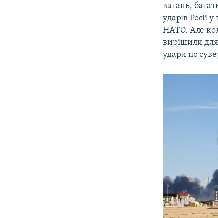
вагань, багат
ударів Росії у
НАТО. Але кол
вирішили для
удари по суве