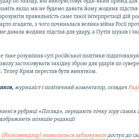
удар по Заходу, він використовує будь-який привід для
 навіть якщо ми не будемо давати йому жодних підстав 
 зрозуміти правильність саме такої інтерпретації дій ро
арто згадати, з чого починалася велика війна Росії про
не давала жодних підстав для удару, а Путін шукав і з
 таке розуміння суті російської політики підштовхну
зволу застосовувати західну зброю для ударів по сувер
ії. Тепер Крим перестав бути винятком.
иков,
журналіст і політичний коментатор, оглядач
Раді
лені в рубриці «Погляд», передають точку зору самих а
ідображають позицію редакції
 (Роскомнадзор) намагається заблокувати
доступ до са