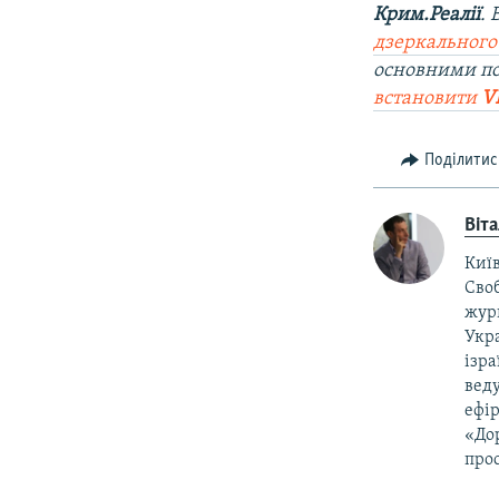
Крим.Реалії
.
дзеркального
основними п
встановити
V
Поділитис
Віт
Київ
Своб
жур
Укра
ізра
веду
ефір
«Дор
прос