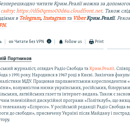
 Безперешкодно читати Крим.Реалії можна за допомог
 сайту
:
https://dfs0qrmo00d6u.cloudfront.net
. Також слі
одіями в
Telegram
,
Instagram
та
Viber
Крим.Реалії
. Рек
PN
.
ь
Читати без VPN
Follow us
Print
алій Портников
ський журналіст, оглядач Радіо Свобода та
Крим.Реалії
. Співп
ода з 1991 року. Народився в 1967 році в Києві. Закінчив факуль
налістики МДУ. Працював парламентським кореспондентом 
їни», колумністом низки українських, російських, білоруськи
їльських, латвійських газет та інтернет-видань. Також є засно
чим телевізійної дискусійної програми «Політклуб», що виход
і телеканалу «Еспресо». У російській редакції Радіо Свобода 
оги до свободи», присвячену Україні після Майдану і постра
тору.