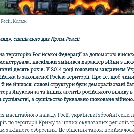
 Росії. Колаж
яд», спеціально для Крим.Реалії
а територію Російської Федерації за допомогою військ
онструвала, наскільки змінився характер війни з лют
 останні десять років. У 2014 році головним завданням Ук
війська із захопленої Росією території. Про те, щоб чин
і й не йшлося: силові структури були деморалізовані б
тора Януковича та інших агентів російського впливу в
а суспільстві, а суспільство буквально шоковане війною
сля масштабного нападу Росії, українські збройні сили 
рів по території Криму та інших окупованих регіонів к
м західного озброєння. Це рішення також приймалося