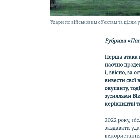
Удари по військовим об'єктам та цілям у
Рубрика «Погл
Перша атака н
наочно продем
і, звісно, за
вивести свої 
окупанту, тод
зусиллями Вік
керівництві т
2022 року, пі
завдавати уда
використання