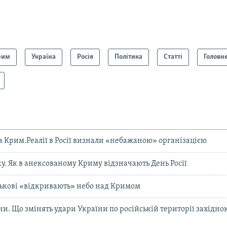
рим
Україна
Росія
Політика
Статті
Головне
та Крим.Реалії в Росії визнали «небажаною» організацією
ку. Як в анексованому Криму відзначають День Росії
ськові «відкривають» небо над Кримом
ни. Що змінять удари України по російській території західно