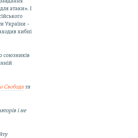
 завдання
для атаки». І
сійського
ти України –
находив хибні
ло союзників
енній
о Свобода
та
вторів і не
йту