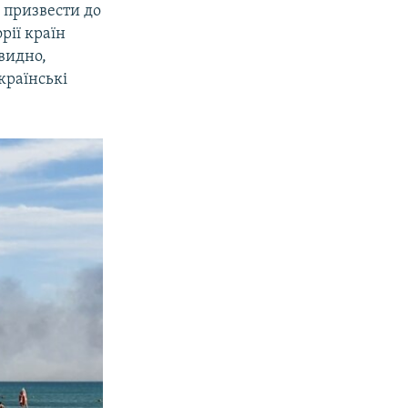
е призвести до
орії країн
евидно,
країнські