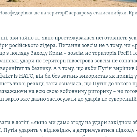
Новофедорівка, де на території аеродрому сталися вибухи. Кри
нні, звичайно ж, явно простежувалася неготовність ус
ри російського лідера. Питання зовсім не в тому, чи «
 що з погляду Заходу Крим – зовсім не територія Росії і
аїнські удари по території півострова зовсім не означа
веренітет та безпеку. А в тому, що якби Путін вирішив
лікт із НАТО, він би без вагань використав як привід 
ність такої реакції таки означала, що Путін до такого 
незважаючи на всю свою войовничу риторику – не готов
 варто вже давно застосувати до ударів по суверенній
вати в логіці «якщо ми дамо згоду на удари західною з
ії, Путін ударить у відповідь», а дотримуватися підход