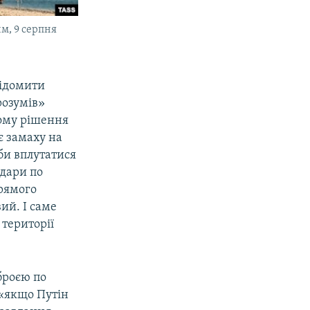
м, 9 серпня
відомити
розумів»
 тому рішення
є замаху на
 би вплутатися
удари по
прямого
ий. І саме
 території
броєю по
у «якщо Путін