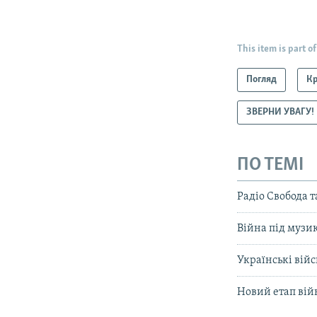
This item is part of
Погляд
К
ЗВЕРНИ УВАГУ!
ПО ТЕМІ
Радіо Свобода 
Війна під музи
Українські вій
Новий етап вій