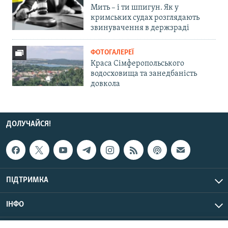
Мить – і ти шпигун. Як у
кримських судах розглядають
звинувачення в держзраді
ФОТОГАЛЕРЕЇ
Краса Сімферопольського
водосховища та занедбаність
довкола
ДОЛУЧАЙСЯ!
ПІДТРИМКА
ІНФО