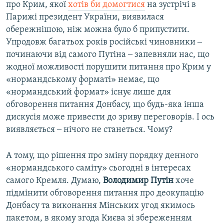
про Крим, якої
хотів би домогтися
на зустрічі в
Парижі президент України, виявилася
обережнішою, ніж можна було б припустити.
Упродовж багатьох років російські чиновники ‒
починаючи від самого Путіна ‒ запевняли нас, що
жодної можливості порушити питання про Крим у
«нормандському форматі» немає, що
«нормандський формат» існує лише для
обговорення питання Донбасу, що будь-яка інша
дискусія може привести до зриву переговорів. І ось
виявляється ‒ нічого не станеться. Чому?
А тому, що рішення про зміну порядку денного
«нормандського саміту» сьогодні в інтересах
самого Кремля. Думаю,
Володимир Путін
хоче
підмінити обговорення питання про деокупацію
Донбасу та виконання Мінських угод якимось
пакетом, в якому згода Києва зі збереженням