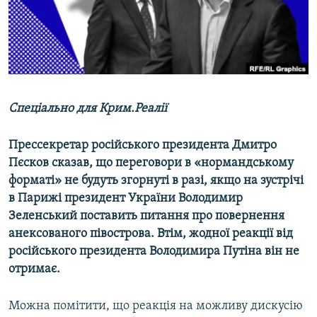
ВІДЕОУРОКИ «ELIFBE»
Русский
СВІДЧЕННЯ ОКУПАЦІЇ
Qırımtatar
УКРАЇНСЬКА ПРОБЛЕМА КРИМУ
ДОЛУЧАЙСЯ!
ІНФОГРАФІКА
Спеціально для Крим.Реалії
Прессекретар російського президента Дмитро
Усі сайти RFE/RL
Пєсков сказав, що переговори в «нормандському
форматі» не будуть згорнуті в разі, якщо на зустрічі
в Парижі президент України Володимир
Зеленський поставить питання про повернення
анексованого півострова. Втім, жодної реакції від
російського президента Володимира Путіна він не
отримає.
Можна помітити, що реакція на можливу дискусію