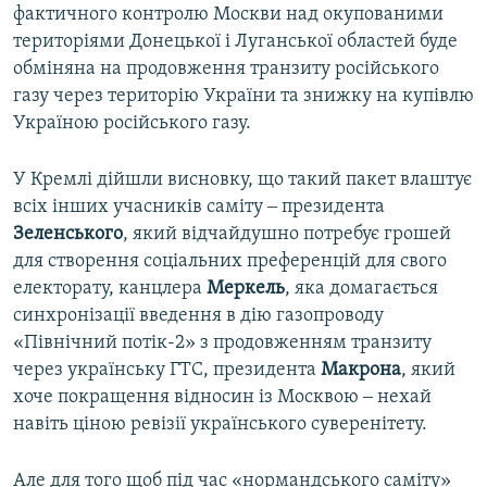
фактичного контролю Москви над окупованими
територіями Донецької і Луганської областей буде
обміняна на продовження транзиту російського
газу через територію України та знижку на купівлю
Україною російського газу.
У Кремлі дійшли висновку, що такий пакет влаштує
всіх інших учасників саміту ‒ президента
Зеленського
, який відчайдушно потребує грошей
для створення соціальних преференцій для свого
електорату, канцлера
Меркель
, яка домагається
синхронізації введення в дію газопроводу
«Північний потік-2» з продовженням транзиту
через українську ГТС, президента
Макрона
, який
хоче покращення відносин із Москвою ‒ нехай
навіть ціною ревізії українського суверенітету.
Але для того щоб під час «нормандського саміту»