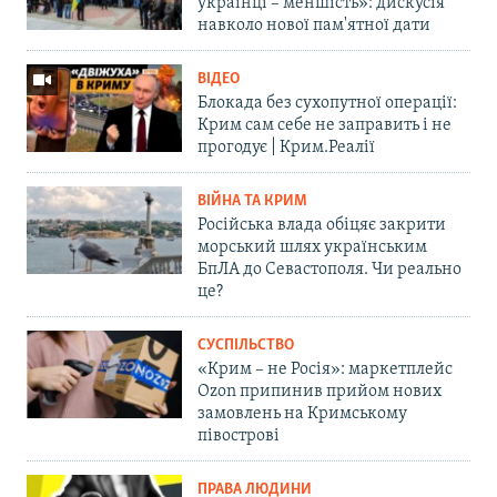
українці – меншість»: дискусія
навколо нової пам'ятної дати
ВІДЕО
Блокада без сухопутної операції:
Крим сам себе не заправить і не
прогодує | Крим.Реалії
ВІЙНА ТА КРИМ
Російська влада обіцяє закрити
морський шлях українським
БпЛА до Севастополя. Чи реально
це?
СУСПІЛЬСТВО
«Крим – не Росія»: маркетплейс
Ozon припинив прийом нових
замовлень на Кримському
півострові
ПРАВА ЛЮДИНИ