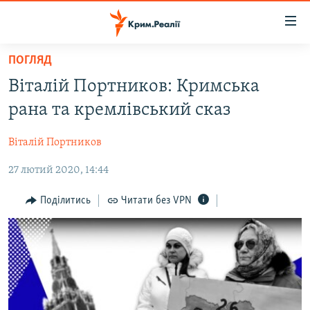
Доступність
посилання
Перейти
ПОГЛЯД
до
НОВИНИ
Віталій Портников: Кримська
основного
ВОДА.КРИМ
матеріалу
рана та кремлівський сказ
ВІДЕО ТА ФОТО
Перейти
до
Віталій Портников
ПОЛІТИКА
основної
27 лютий 2020, 14:44
БЛОГИ
навігації
Перейти
ПОГЛЯД
Поділитись
Читати без VPN
до
ІНТЕРВ'Ю
пошуку
ВСЕ ЗА ДЕНЬ
СПЕЦПРОЕКТИ
ЯК ОБІЙТИ БЛОКУВАННЯ
ДЕПОРТАЦІЯ