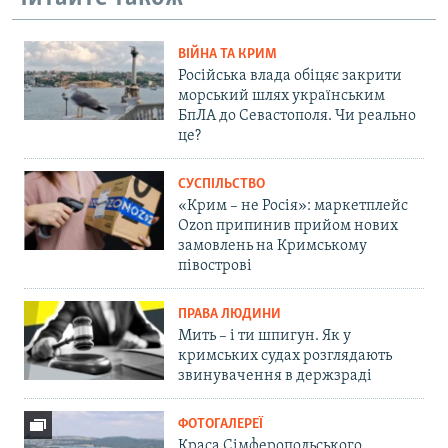
ВІЙНА ТА КРИМ
Російська влада обіцяє закрити
морський шлях українським
БпЛА до Севастополя. Чи реально
це?
СУСПІЛЬСТВО
«Крим – не Росія»: маркетплейс
Ozon припинив прийом нових
замовлень на Кримському
півострові
ПРАВА ЛЮДИНИ
Мить – і ти шпигун. Як у
кримських судах розглядають
звинувачення в держзраді
ФОТОГАЛЕРЕЇ
Краса Сімферопольського