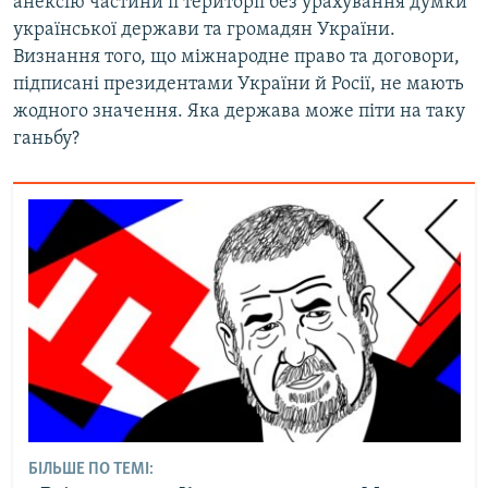
анексію частини її території без урахування думки
української держави та громадян України.
Визнання того, що міжнародне право та договори,
підписані президентами України й Росії, не мають
жодного значення. Яка держава може піти на таку
ганьбу?
БІЛЬШЕ ПО ТЕМІ: