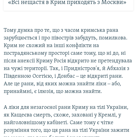
«Всі нещастя в Крим приходять з Москви»
Тому думка про те, що з часом кримська рана
зарубцюється і про півострів забудуть, помилкова.
Крим не схожий на інші конфлікти на
пострадянському просторі саме тому, що ні до, ні
після анексії Криму Росія відкрито не претендувала
на чужі території. Так, і Придністров'я, й Абхазія з
Південною Осетією, і Донбас ‒ це відкриті рани.
Але це рани, від яких можна знайти ліки ‒ або,
принаймні, є ілюзія, що можна знайти.
А ліки для незагоєної рани Криму на тілі України,
як Кащеєва смерть, схоже, заховані у Кремлі, у
найголовнішому кабінеті. Саме тому є чітке
розуміння того, що ця рана на тілі України зажити