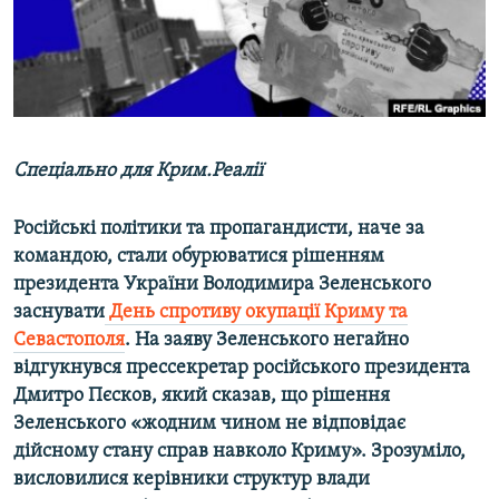
ВІДЕОУРОКИ «ELIFBE»
Русский
СВІДЧЕННЯ ОКУПАЦІЇ
Qırımtatar
УКРАЇНСЬКА ПРОБЛЕМА КРИМУ
ДОЛУЧАЙСЯ!
ІНФОГРАФІКА
Спеціально для Крим.Реалії
Російські політики та пропагандисти, наче за
Усі сайти RFE/RL
командою, стали обурюватися рішенням
президента України Володимира Зеленського
заснувати
День спротиву окупації Криму та
Севастополя
. На заяву Зеленського негайно
відгукнувся прессекретар російського президента
Дмитро Пєсков, який сказав, що рішення
Зеленського «жодним чином не відповідає
дійсному стану справ навколо Криму». Зрозуміло,
висловилися керівники структур влади