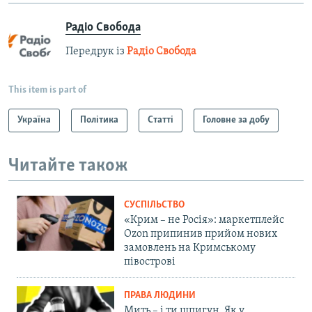
Радіо Свобода
Передрук із
Радіо Свобода
This item is part of
Україна
Політика
Статті
Головне за добу
Читайте також
СУСПІЛЬСТВО
«Крим – не Росія»: маркетплейс
Ozon припинив прийом нових
замовлень на Кримському
півострові
ПРАВА ЛЮДИНИ
Мить – і ти шпигун. Як у