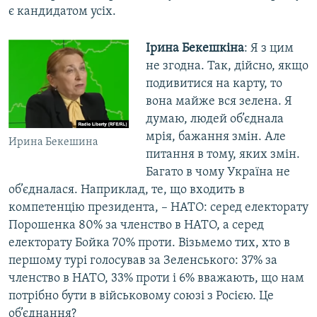
є кандидатом усіх.
Ірина Бекешкіна
: Я з цим
не згодна. Так, дійсно, якщо
подивитися на карту, то
вона майже вся зелена. Я
думаю, людей об’єднала
мрія, бажання змін. Але
Ирина Бекешина
питання в тому, яких змін.
Багато в чому Україна не
об’єдналася. Наприклад, те, що входить в
компетенцію президента, – НАТО: серед електорату
Порошенка 80% за членство в НАТО, а серед
електорату Бойка 70% проти. Візьмемо тих, хто в
першому турі голосував за Зеленського: 37% за
членство в НАТО, 33% проти і 6% вважають, що нам
потрібно бути в військовому союзі з Росією. Це
об’єднання?