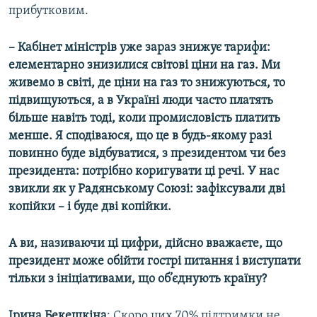
прибутковим.
– Кабінет міністрів уже зараз знижує тарифи:
елементарно знизилися світові ціни на газ. Ми
живемо в світі, де ціни на газ то знижуються, то
підвищуються, а в Україні люди часто платять
більше навіть тоді, коли промисловість платить
менше. Я сподіваюся, що це в будь-якому разі
повинно буде відбуватися, з президентом чи без
президента: потрібно коригувати ці речі. У нас
звикли як у Радянському Союзі: зафіксували дві
копійки – і буде дві копійки.
А ви, називаючи ці цифри, дійсно вважаєте, що
президент може обійти гострі питання і виступати
тільки з ініціативами, що об’єднують країну?
Ірина Бекешкіна
: Скоро цих 70% підтримки не