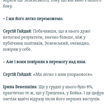
міряти ще Зеленського, тому що він явно з іншого
боку.
– І ми його легко переможемо.
Сергій Гайдай
: Побачивши, що в нього дуже
непогані результати, значно більше, ніж у
публічних політиків, Зеленський, очевидно,
повірив у себе.
– Але і вони повірили в перемогу над ним.
Сергій Гайдай
: «Ми легко з ним упораємося».
Ірина Бекешкіна
: Ще у грудні у нього було 8%,
практично те ж, що у Гриценка, у Бойка. І ця цифра
злетіла вдвічі відразу після його перших виступів.