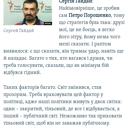
Сергій Гайдай
:
Найімовірніше, це зробив
сам
Петро Порошенко
, тому
що стратегія була така: друзі
мої, це не боєць, я легко
Сергей Гайдай
його зітру, йому нема чого
мені сказати. І раптом
виявилося: є що сказати, він тримає удар, навіть ще
й нападає. Багато з тих, хто вагався і думав, чи
треба голосувати, сказали, що як мінімум бій
відбувся гідний.
Таких факторів багато. Світ змінився, став
прозорим. Треба враховувати цей фактор у
політиці, адже наші політики живуть у двох світах:
один – закритий, тіньовий, де все і відбувається, а
інший – публічний світ. Неможливо так приховати
тіньовий світ, щоб він не заважав публічному.