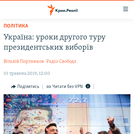
Доступність
посилання
Перейти
ПОЛІТИКА
до
НОВИНИ
Україна: уроки другого туру
основного
ВОДА.КРИМ
матеріалу
президентських виборів
ВІДЕО ТА ФОТО
Перейти
до
Віталій Портников
Радіо Свобода
ПОЛІТИКА
основної
01 травень 2019, 12:00
БЛОГИ
навігації
Перейти
ПОГЛЯД
Поділитись
Читати без VPN
до
ІНТЕРВ'Ю
пошуку
ВСЕ ЗА ДЕНЬ
СПЕЦПРОЕКТИ
ЯК ОБІЙТИ БЛОКУВАННЯ
ДЕПОРТАЦІЯ