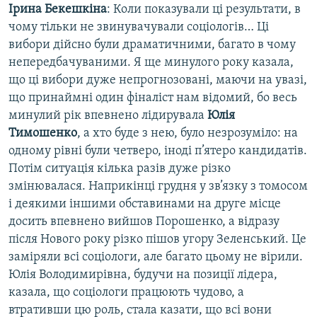
Ірина Бекешкіна
: Коли показували ці результати, в
чому тільки не звинувачували соціологів… Ці
вибори дійсно були драматичними, багато в чому
непередбачуваними. Я ще минулого року казала,
що ці вибори дуже непрогнозовані, маючи на увазі,
що принаймні один фіналіст нам відомий, бо весь
минулий рік впевнено лідирувала
Юлія
Тимошенко
, а хто буде з нею, було незрозуміло: на
одному рівні були четверо, іноді п’ятеро кандидатів.
Потім ситуація кілька разів дуже різко
змінювалася. Наприкінці грудня у зв’язку з томосом
і деякими іншими обставинами на друге місце
досить впевнено вийшов Порошенко, а відразу
після Нового року різко пішов угору Зеленський. Це
заміряли всі соціологи, але багато цьому не вірили.
Юлія Володимирівна, будучи на позиції лідера,
казала, що соціологи працюють чудово, а
втративши цю роль, стала казати, що всі вони