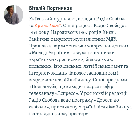
Віталій Портников
Київський журналіст, оглядач Радіо Свобода
та
Крим.Реалії
. Співпрацює з Радіо Свобода з
1991 року. Народився в 1967 році в Києві.
Закінчив факультет журналістики МДУ.
Працював парламентським кореспондентом
«Молоді України», колумністом низки
українських, російських, білоруських,
польських, ізраїльських, латвійських газет та
інтернет-видань. Також є засновником і
ведучим телевізійної дискусійної програми
«Політклуб», що виходить зараз в ефірі
телеканалу «Еспресо». У російській редакції
Радіо Свобода веде програму «Дороги до
свободи», присвячену Україні після Майдану і
пострадянському простору.