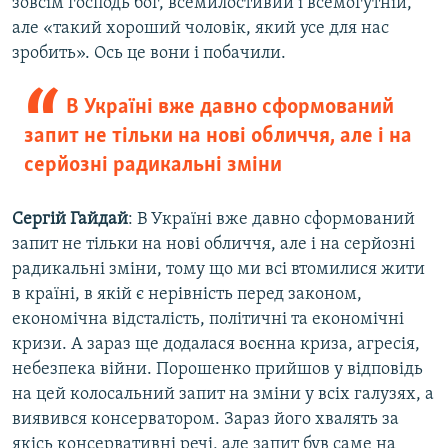
зовсім господь бог, всемилостивий і всемогутній,
але «такий хороший чоловік, який усе для нас
зробить». Ось це вони і побачили.
В Україні вже давно сформований
запит не тільки на нові обличчя, але і на
серйозні радикальні зміни
Сергій Гайдай
: В Україні вже давно сформований
запит не тільки на нові обличчя, але і на серйозні
радикальні зміни, тому що ми всі втомилися жити
в країні, в якій є нерівність перед законом,
економічна відсталість, політичні та економічні
кризи. А зараз ще додалася воєнна криза, агресія,
небезпека війни. Порошенко прийшов у відповідь
на цей колосальний запит на зміни у всіх галузях, а
виявився консерватором. Зараз його хвалять за
якісь консервативні речі, але запит був саме на