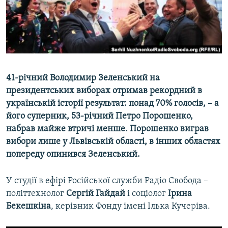
ВІДЕОУРОКИ «ELIFBE»
Русский
СВІДЧЕННЯ ОКУПАЦІЇ
Qırımtatar
УКРАЇНСЬКА ПРОБЛЕМА КРИМУ
ДОЛУЧАЙСЯ!
ІНФОГРАФІКА
41-річний Володимир Зеленський на
президентських виборах отримав рекордний в
українській історії результат: понад 70% голосів, – а
Усі сайти RFE/RL
його суперник, 53-річний Петро Порошенко,
набрав майже втричі менше. Порошенко виграв
вибори лише у Львівській області, в інших областях
попереду опинився Зеленський.
У студії в ефірі Російської служби Радіо Свобода –
політтехнолог
Сергій Гайдай
і соціолог
Ірина
Бекешкіна
, керівник Фонду імені Ілька Кучеріва.