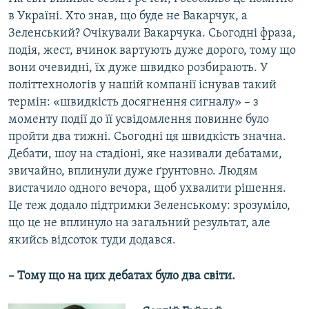
в Україні. Хто знав, що буде не Вакарчук, а
Зеленський? Очікували Вакарчука. Сьогодні фраза,
подія, жест, вчинок вартують дуже дорого, тому що
вони очевидні, їх дуже швидко розбирають. У
політтехнологів у нашій компанії існував такий
термін: «швидкість досягнення сигналу» – з
моменту події до її усвідомлення повинне було
пройти два тижні. Сьогодні ця швидкість значна.
Дебати, шоу на стадіоні, яке називали дебатами,
звичайно, вплинули дуже ґрунтовно. Людям
вистачило одного вечора, щоб ухвалити рішення.
Це теж додало підтримки Зеленському: зрозуміло,
що це не вплинуло на загальний результат, але
якийсь відсоток туди додався.
– Тому що на цих дебатах було два світи.