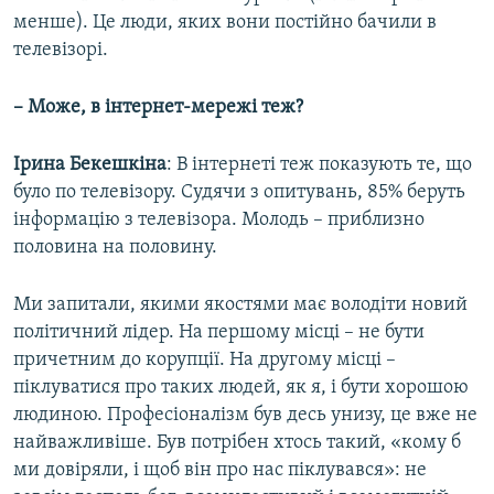
менше). Це люди, яких вони постійно бачили в
телевізорі.
– Може, в інтернет-мережі теж?
Ірина Бекешкіна
: В інтернеті теж показують те, що
було по телевізору. Судячи з опитувань, 85% беруть
інформацію з телевізора. Молодь – приблизно
половина на половину.
Ми запитали, якими якостями має володіти новий
політичний лідер. На першому місці – не бути
причетним до корупції. На другому місці –
піклуватися про таких людей, як я, і бути хорошою
людиною. Професіоналізм був десь унизу, це вже не
найважливіше. Був потрібен хтось такий, «кому б
ми довіряли, і щоб він про нас піклувався»: не