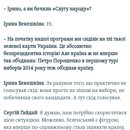
– Ірино, а ви бачили «Слугу народу»?
Ірина Бекешкіна
: Ні.
– На початку нашої програми ми сиділи на тлі такої
зеленої карти України. Це абсолютно
безпрецедентна історія! Але країна ж не вперше
так об’єднана: Петро Порошенко в першому турі
виборів 2014 року теж об’єднав країну.
Ірина Бекешкіна
: За рахунок того, що практично не
голосував схід: вони просто не пішли на вибори, не
побачивши свого кандидата. А тут схід голосував.
Сергій Гайдай
: Я думаю, нам потрібно скористатися
цією ситуацією. Можливо, Зеленський є фігурою,
яка вперше по-справжньому стала зшивати країну,