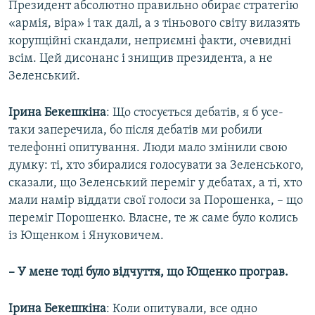
Президент абсолютно правильно обирає стратегію
«армія, віра» і так далі, а з тіньового світу вилазять
корупційні скандали, неприємні факти, очевидні
всім. Цей дисонанс і знищив президента, а не
Зеленський.
Ірина Бекешкіна
: Що стосується дебатів, я б усе-
таки заперечила, бо після дебатів ми робили
телефонні опитування. Люди мало змінили свою
думку: ті, хто збиралися голосувати за Зеленського,
сказали, що Зеленський переміг у дебатах, а ті, хто
мали намір віддати свої голоси за Порошенка, – що
переміг Порошенко. Власне, те ж саме було колись
із Ющенком і Януковичем.
– У мене тоді було відчуття, що Ющенко програв.
Ірина Бекешкіна
: Коли опитували, все одно