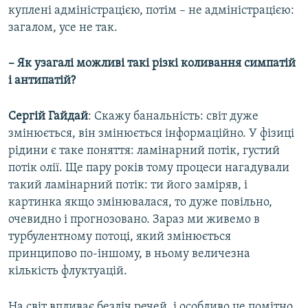
куплені адміністрацією, потім – не адміністрацією:
загалом, усе не так.
– Як узагалі можливі такі різкі коливання симпатій
і антипатій?
Сергій Гайдай
: Скажу банальність: світ дуже
змінюється, він змінюється інформаційно. У фізиці
рідини є таке поняття: ламінарний потік, густий
потік олії. Ще пару років тому процеси нагадували
такий ламінарний потік: ти його заміряв, і
картинка якщо змінювалася, то дуже повільно,
очевидно і прогнозовано. Зараз ми живемо в
турбулентному потоці, який змінюється
принципово по-іншому, в ньому величезна
кількість флуктуацій.
На світ впливає безліч речей, і особливо це помітно