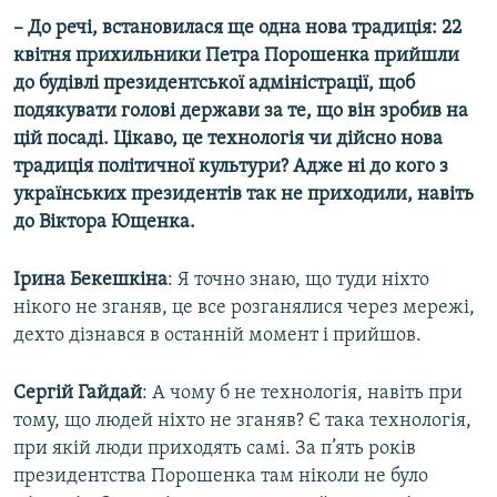
– До речі, встановилася ще одна нова традиція: 22
квітня прихильники Петра Порошенка прийшли
до будівлі президентської адміністрації, щоб
подякувати голові держави за те, що він зробив на
цій посаді. Цікаво, це технологія чи дійсно нова
традиція політичної культури? Адже ні до кого з
українських президентів так не приходили, навіть
до Віктора Ющенка.
Ірина Бекешкіна
: Я точно знаю, що туди ніхто
нікого не зганяв, це все розганялися через мережі,
дехто дізнався в останній момент і прийшов.
Сергій Гайдай
: А чому б не технологія, навіть при
тому, що людей ніхто не зганяв? Є така технологія,
при якій люди приходять самі. За п’ять років
президентства Порошенка там ніколи не було