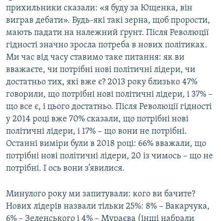
прихильники сказали: «я буду за Ющенка, він
виграв дебати». Будь-які такі зерна, щоб прорости,
мають падати на належний ґрунт. Після Революції
гідності значно зросла потреба в нових політиках.
Ми час від часу ставимо таке питання: як ви
вважаєте, чи потрібні нові політичні лідери, чи
достатньо тих, які вже є? 2013 року близько 47%
говорили, що потрібні нові політичні лідери, і 37% –
що все є, і цього достатньо. Після Революції гідності
у 2014 році вже 70% сказали, що потрібні нові
політичні лідери, і 17% – що вони не потрібні.
Останні виміри були в 2018 році: 66% вважали, що
потрібні нові політичні лідери, 20 із чимось – що не
потрібні. І ось вони з’явилися.
Минулого року ми запитували: кого ви бачите?
Нових лідерів назвали тільки 25%: 8% – Вакарчука,
6% – Зеленського і 4% – Мураєва (інші набрали