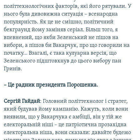
політтехнологічних факторів, які його рятували. У
нього була дивовижна ситуація – всенародна
популярність. Як це не смішно, політичний
бекграунд йому заміняв серіал. Більш того, я
впевнений, що якби Зеленський не пішов на
вибори, а пішов би Вакарчук, про що говорили на
початку… Взагалі, є така кулуарна версія, що
Зеленського підштовхнув до цього вибору пан
Гринів.
– Це радник президента Порошенка.
Сергій Гайдай
: Головний політтехнолог і стратег,
який будував йому кампанію. Кажуть, коли вони
виявили, що у Вакарчука є амбіції, він у тій же
електоральній ніші – це патріотична прозахідна
електоральна ніша, вони сказали: давайте будемо