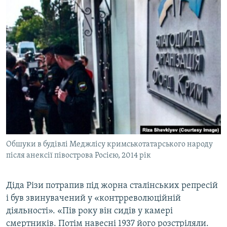
Обшуки в будівлі Меджлісу кримськотатарського народу
після анексії півострова Росією, 2014 рік
Діда Різи потрапив під жорна сталінських репресій
і був звинувачений у «контрреволюційній
діяльності». «Пів року він сидів у камері
смертників. Потім навесні 1937 його розстріляли.