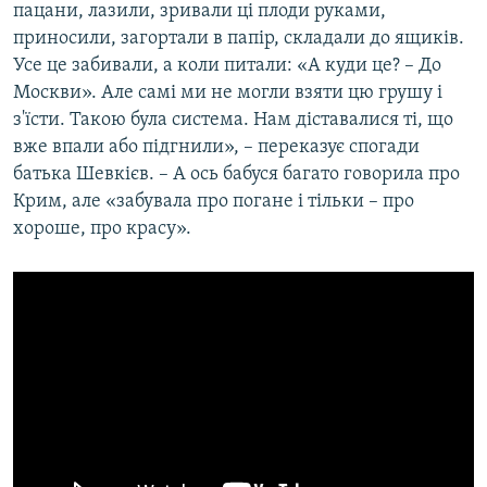
пацани, лазили, зривали ці плоди руками,
приносили, загортали в папір, складали до ящиків.
Усе це забивали, а коли питали: «А куди це? – До
Москви». Але самі ми не могли взяти цю грушу і
з'їсти. Такою була система. Нам діставалися ті, що
вже впали або підгнили», – переказує спогади
батька Шевкієв. – А ось бабуся багато говорила про
Крим, але «забувала про погане і тільки – про
хороше, про красу».