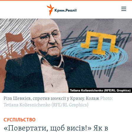
Доступність
посилання
Перейти
до
НОВИНИ
основного
ВОДА.КРИМ
матеріалу
ВІДЕО ТА ФОТО
Перейти
до
ПОЛІТИКА
основної
БЛОГИ
навігації
Перейти
ПОГЛЯД
до
ІНТЕРВ'Ю
пошуку
Різа Шевкієв, спротив анексії у Криму. Колаж
Photo:
Tetiana Koliesnichenko (RFE/RL Graphics)
ВСЕ ЗА ДЕНЬ
СПЕЦПРОЕКТИ
СУСПІЛЬСТВО
ЯК ОБІЙТИ БЛОКУВАННЯ
«Повертати, щоб висів!» Як в
ДЕПОРТАЦІЯ