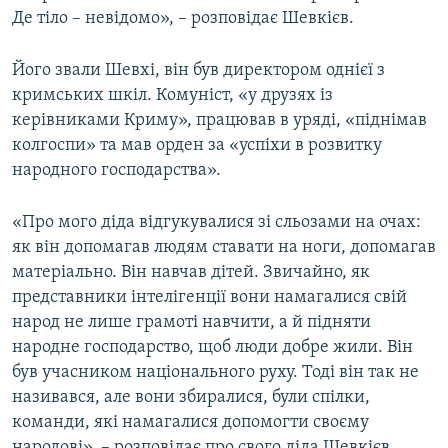
Де тіло – невідомо», – розповідає Шевкієв.
Його звали Шевхі, він був директором однієї з
кримських шкіл. Комуніст, «у друзях із
керівниками Криму», працював в уряді, «піднімав
колгоспи» та мав орден за «успіхи в розвитку
народного господарства».
«Про мого діда відгукувалися зі сльозами на очах:
як він допомагав людям ставати на ноги, допомагав
матеріально. Він навчав дітей. Звичайно, як
представники інтелігенції вони намагалися свій
народ не лише грамоті навчити, а й підняти
народне господарство, щоб люди добре жили. Він
був учасником національного руху. Тоді він так не
називався, але вони збиралися, були спілки,
команди, які намагалися допомогти своєму
народові», – розповідає про свого діда Шевкієв.