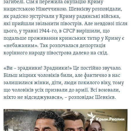
загибелі. Сім'я пережила окупацію Криму
нацистською Німеччиною. Шевкієву розповідали,
як радісно зустрічали у Криму радянські війська,
які прийшли звільнити півострів. Але невдовзі після
цього, у травні 1944-го, в СРСР вирішили, що
подальше проживання кримських татар у Криму є
«небажаним». Так розпочалася депортація
Онуки депортованих: як трагедія змінила життя цілих поколінь (відео)
EMBED
SHARE
корінного народу півострова далеко на схід.
by
Крим.Реалії
«Ви – зрадники! Зрадники!» Це постійно звучало.
Більш міцних чоловіків били, але фактично в нас
залишилися жінки, діти, люди похилого віку, тому
що чоловіків усіх призвали до армії. Всі воювали,
ніхто не відсиджувався», – розповідає Шевкієв.