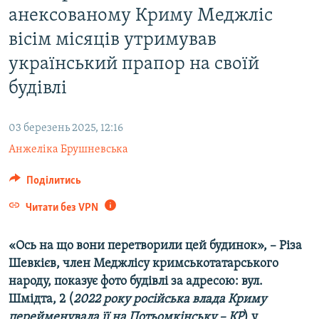
анексованому Криму Меджліс
ВІДЕОУРОКИ «ELIFBE»
Русский
вісім місяців утримував
СВІДЧЕННЯ ОКУПАЦІЇ
Qırımtatar
український прапор на своїй
УКРАЇНСЬКА ПРОБЛЕМА КРИМУ
будівлі
ДОЛУЧАЙСЯ!
ІНФОГРАФІКА
03 березень 2025, 12:16
Анжеліка Брушневська
Усі сайти RFE/RL
Поділитись
Читати без VPN
«Ось на що вони перетворили цей будинок», – Різа
Шевкієв, член Меджлісу кримськотатарського
народу, показує фото будівлі за адресою: вул.
Шмідта, 2 (
2022 року російська влада Криму
перейменувала її на Потьомкінську – КР
) у