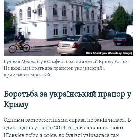
Будівля Меджлісу в Сімферополі до анексії Криму Росією.
На вході майорять два прапори: український і
кримськотатарський
Боротьба за український прапор у
Криму
Одними застереженнями справа не закінчилася. В
один із днів у квітні 2014-го, дочекавшись, поки
Шевкієв поїде з офісу, до будівлі увірвалася так