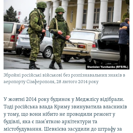
Збройні російські військові без розпізнавальних знаків в
аеропорту Сімферополя, 28 лютого 2014 року
У жовтні 2014 року будинок у Меджлісу відібрали.
Тоді російська влада Криму звинуватила власників
у тому, що вони нібито не проводили ремонт у
будівлі, яка є пам'яткою архітектури та
містобудування. Шевкієва засудили до штрафу за
Риза Шевкиев о состоянии здания Меджлиса в Симферополе (видео)