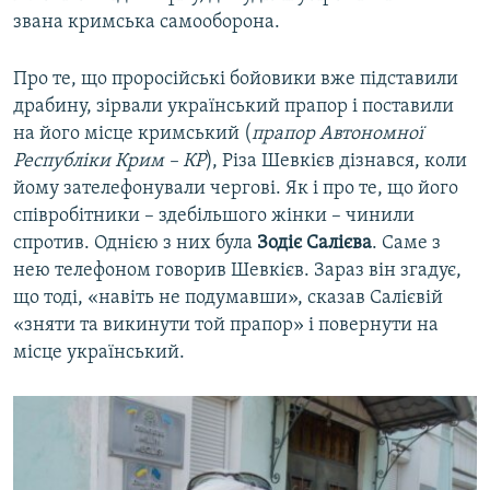
звана кримська самооборона.
Про те, що проросійські бойовики вже підставили
драбину, зірвали український прапор і поставили
на його місце кримський (
прапор Автономної
Республіки Крим – КР
), Різа Шевкієв дізнався, коли
йому зателефонували чергові. Як і про те, що його
співробітники – здебільшого жінки – чинили
спротив. Однією з них була
Зодіє Салієва
. Саме з
нею телефоном говорив Шевкієв. Зараз він згадує,
що тоді, «навіть не подумавши», сказав Салієвій
«зняти та викинути той прапор» і повернути на
місце український.