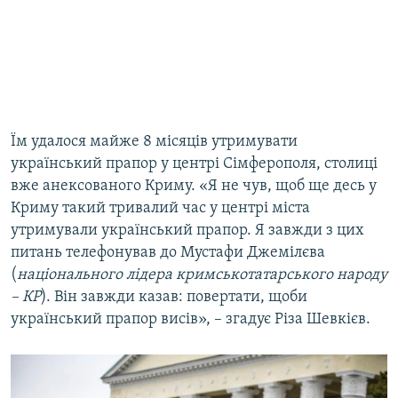
Їм удалося майже 8 місяців утримувати
український прапор у центрі Сімферополя, столиці
вже анексованого Криму. «Я не чув, щоб ще десь у
Криму такий тривалий час у центрі міста
утримували український прапор. Я завжди з цих
питань телефонував до Мустафи Джемілєва
(
національного лідера кримськотатарського народу
– КР
). Він завжди казав: повертати, щоби
український прапор висів», – згадує Різа Шевкієв.