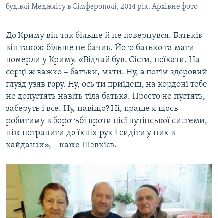
будівлі Меджлісу в Сімферополі, 2014 рік. Архівне фото
До Криму він так більше й не повернувся. Батьків
він також більше не бачив. Його батько та мати
померли у Криму. «Відчай був. Сісти, поїхати. На
серці ж важко – батьки, мати. Ну, а потім здоровий
глузд узяв гору. Ну, ось ти приїдеш, на кордоні тебе
не допустять навіть тіла батька. Просто не пустять,
заберуть і все. Ну, навіщо? Ні, краще я щось
робитиму в боротьбі проти цієї путінської системи,
ніж потрапити до їхніх рук і сидіти у них в
кайданах», – каже Шевкієв.