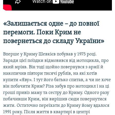
«Залишається одне – до повної
перемоги. Поки Крим не
повернеться до складу України»
Вперше у Криму Шевкієв побував у 1975 році.
Заради цієї поїздки відмовився від мотоцикла, про
який мріяв. Він тоді щойно повернувся з армії й
накопичив півтори тисячі рублів, на які хотів
купити «Яву». І тут його батько спитав, а чи не хоче
він побачити Крим? Різа забув про мотоцикл і на ці
гроші привіз маму та сестру до Криму. Одного разу
побачивши Крим, він вирішив сюди повернутися
жити. Остаточно переїхати до Криму йому вдалося
1991 року. Після життя в квартирі в центрі