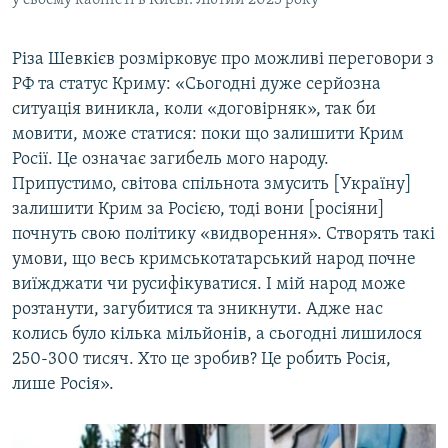
у своєму кабінеті в Києві. Лютий 2025 року
Різа Шевкієв розмірковує про можливі переговори з
РФ та статус Криму: «Сьогодні дуже серйозна
ситуація виникла, коли «договірняк», так би
мовити, може статися: поки що залишити Крим
Росії. Це означає загибель мого народу.
Припустимо, світова спільнота змусить [Україну]
залишити Крим за Росією, тоді вони [росіяни]
почнуть свою політику «видворення». Створять такі
умови, що весь кримськотатарський народ почне
виїжджати чи русифікуватися. І мій народ може
розтанути, загубитися та зникнути. Адже нас
колись було кілька мільйонів, а сьогодні лишилося
250-300 тисяч. Хто це зробив? Це робить Росія,
лише Росія».