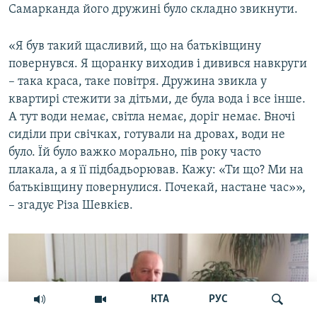
Самарканда його дружині було складно звикнути.
«Я був такий щасливий, що на батьківщину
повернувся. Я щоранку виходив і дивився навкруги
– така краса, таке повітря. Дружина звикла у
квартирі стежити за дітьми, де була вода і все інше.
А тут води немає, світла немає, доріг немає. Вночі
сиділи при свічках, готували на дровах, води не
було. Їй було важко морально, пів року часто
плакала, а я її підбадьорював. Кажу: «Ти що? Ми на
батьківщину повернулися. Почекай, настане час»»,
– згадує Різа Шевкієв.
КТА
РУС