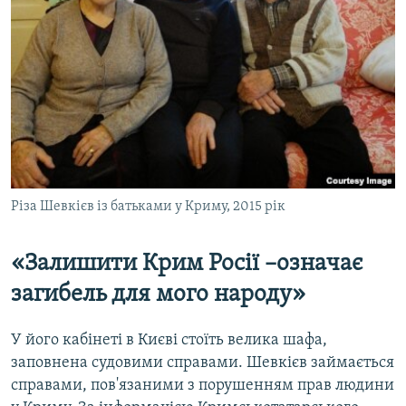
Різа Шевкієв із батьками у Криму, 2015 рік
«Залишити Крим Росії –означає
загибель для мого народу»
У його кабінеті в Києві стоїть велика шафа,
заповнена судовими справами. Шевкієв займається
справами, пов'язаними з порушенням прав людини