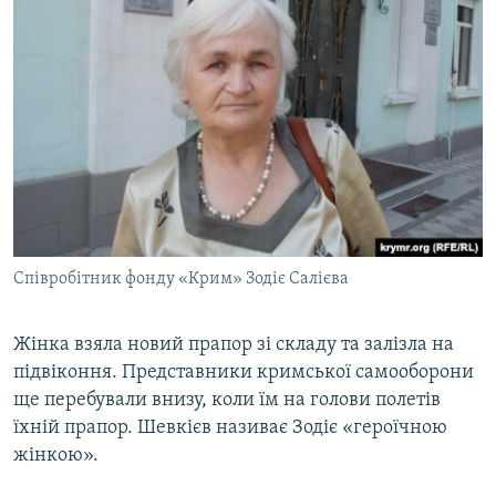
Співробітник фонду «Крим» Зодіє Салієва
Жінка взяла новий прапор зі складу та залізла на
підвіконня. Представники кримської самооборони
ще перебували внизу, коли їм на голови полетів
їхній прапор. Шевкієв називає Зодіє «героїчною
жінкою».