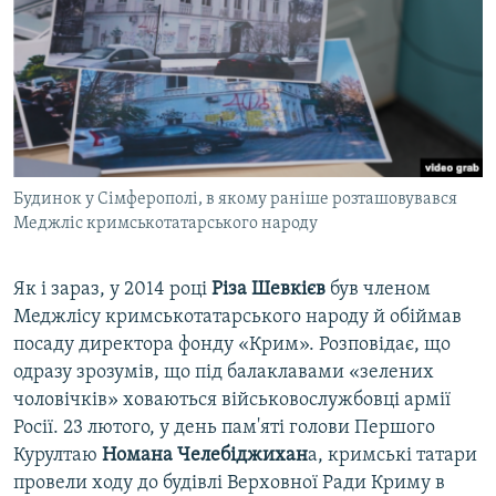
Будинок у Сімферополі, в якому раніше розташовувався
Меджліс кримськотатарського народу
Як і зараз, у 2014 році
Різа Шевкієв
був членом
Меджлісу кримськотатарського народу й обіймав
посаду директора фонду «Крим». Розповідає, що
одразу зрозумів, що під балаклавами «зелених
чоловічків» ховаються військовослужбовці армії
Росії. 23 лютого, у день пам'яті голови Першого
Курултаю
Номана Челебіджихан
а, кримські татари
провели ходу до будівлі Верховної Ради Криму в