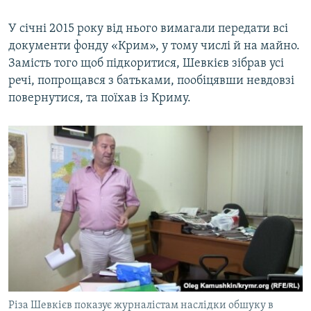
0:00
0:00:57
У січні 2015 року від нього вимагали передати всі
документи фонду «Крим», у тому числі й на майно.
Замість того щоб підкоритися, Шевкієв зібрав усі
речі, попрощався з батьками, пообіцявши невдовзі
повернутися, та поїхав із Криму.
Різа Шевкієв показує журналістам наслідки обшуку в