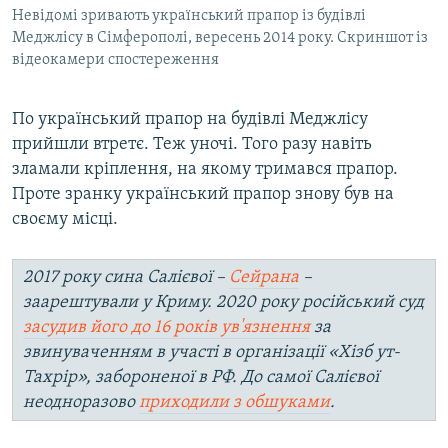
Невідомі зривають український прапор із будівлі
Меджлісу в Сімферополі, вересень 2014 року. Скриншот із
відеокамери спостереження
По український прапор на будівлі Меджлісу
прийшли втретє. Теж уночі. Того разу навіть
зламали кріплення, на якому тримався прапор.
Проте зранку український прапор знову був на
своєму місці.
2017 року сина Салієвої –
Сейрана
–
заарештували у Криму. 2020 року російський суд
засудив його до 16 років ув'язнення
за
звинуваченням в участі в організації «Хізб ут-
Тахрір», забороненої в РФ. До самої Салієвої
неодноразово
приходили з обшуками
.