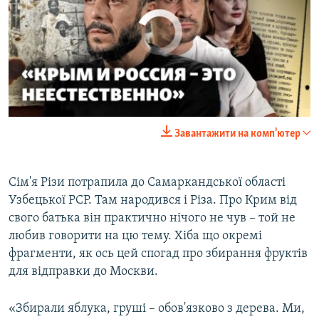
No media source currently available
0:00
0:32:35
Завантажити на комп'ютер
EMBED
SHARE
Сім'я Різи потрапила до Самаркандської області
Узбецької РСР. Там народився і Різа. Про Крим від
свого батька він практично нічого не чув – той не
любив говорити на цю тему. Хіба що окремі
фрагменти, як ось цей спогад про збирання фруктів
для відправки до Москви.
«Збирали яблука, груші – обов'язково з дерева. Ми,