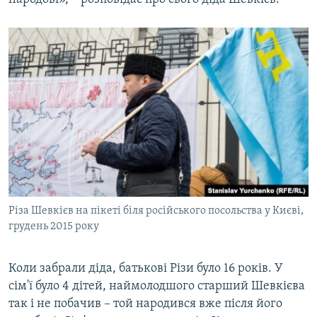
Різа Шевкієв на пікеті біля російського посольства у Києві,
грудень 2015 року
Коли забрали діда, батькові Різи було 16 років. У
сім'ї було 4 дітей, наймолодшого старший Шевкієва
так і не побачив – той народився вже після його