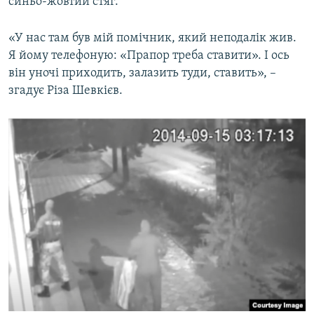
синьо-жовтий стяг.
«У нас там був мій помічник, який неподалік жив.
Я йому телефоную: «Прапор треба ставити». І ось
він уночі приходить, залазить туди, ставить», –
згадує Різа Шевкієв.