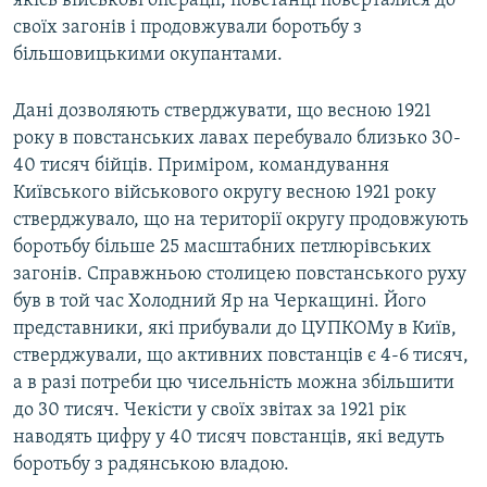
якісь військові операції, повстанці поверталися до
своїх загонів і продовжували боротьбу з
більшовицькими окупантами.
Дані дозволяють стверджувати, що весною 1921
року в повстанських лавах перебувало близько 30-
40 тисяч бійців. Приміром, командування
Київського військового округу весною 1921 року
стверджувало, що на території округу продовжують
боротьбу більше 25 масштабних петлюрівських
загонів. Справжньою столицею повстанського руху
був в той час Холодний Яр на Черкащині. Його
представники, які прибували до ЦУПКОМу в Київ,
стверджували, що активних повстанців є 4-6 тисяч,
а в разі потреби цю чисельність можна збільшити
до 30 тисяч. Чекісти у своїх звітах за 1921 рік
наводять цифру у 40 тисяч повстанців, які ведуть
боротьбу з радянською владою.