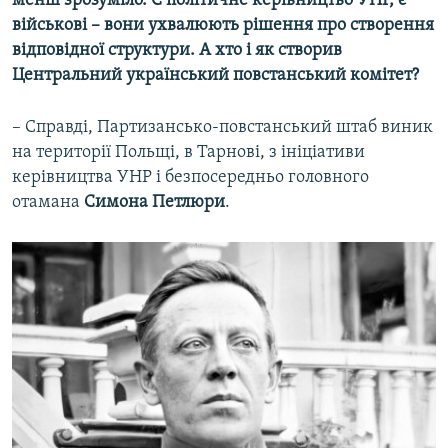
менш зрозуміло. Є політичне керівництво УНР, є
військові – вони ухвалюють рішення про створення
відповідної структури. А хто і як створив
Центральний український повстанський комітет?
– Справді, Партизансько-повстанський штаб виник
на території Польщі, в Тарнові, з ініціативи
керівництва УНР і безпосередньо головного
отамана
Симона Петлюри
.