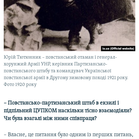
Юрій Тютюнник – повстанський отаман і генерал-
хорунжий Армії УНР, керівник Партизансько-
повстанського штабу та командувач Української
повстанської армії в Другому зимовому поході 1921 року.
Фото 1920 року
– Повстансько-партизанський штаб в екзилі і
підпільний ЦУПКОМ наскільки тісно взаємодіяли?
Чи була взагалі між ними співпраця?
– Власне, це питання було одним із перших питань,