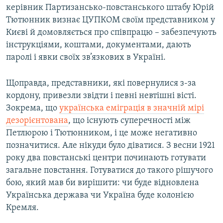
керівник Партизансько-повстанського штабу Юрій
Тютюнник визнає ЦУПКОМ своїм представником у
Києві й домовляється про співпрацю – забезпечують
інструкціями, коштами, документами, дають
паролі і явки своїх зв’язкових в Україні.
Щоправда, представники, які повернулися з-за
кордону, привезли звідти і певні невтішні вісті.
Зокрема, що
українська еміграція в значній мірі
дезорієнтована
, що існують суперечності між
Петлюрою і Тютюнником, і це може негативно
позначитися. Але нікуди було діватися. З весни 1921
року два повстанські центри починають готувати
загальне повстання. Готуватися до такого рішучого
бою, який мав би вирішити: чи буде відновлена
Українська держава чи Україна буде колонією
Кремля.