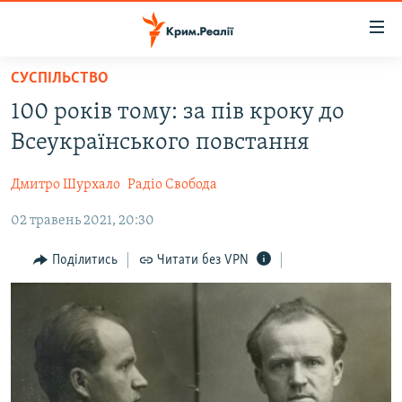
Доступність
посилання
Перейти
СУСПІЛЬСТВО
до
НОВИНИ
100 років тому: за пів кроку до
основного
ВОДА.КРИМ
матеріалу
Всеукраїнського повстання
ВІДЕО ТА ФОТО
Перейти
до
Дмитро Шурхало
Радіо Свобода
ПОЛІТИКА
основної
02 травень 2021, 20:30
БЛОГИ
навігації
Перейти
ПОГЛЯД
Поділитись
Читати без VPN
до
ІНТЕРВ'Ю
пошуку
ВСЕ ЗА ДЕНЬ
СПЕЦПРОЕКТИ
ЯК ОБІЙТИ БЛОКУВАННЯ
ДЕПОРТАЦІЯ