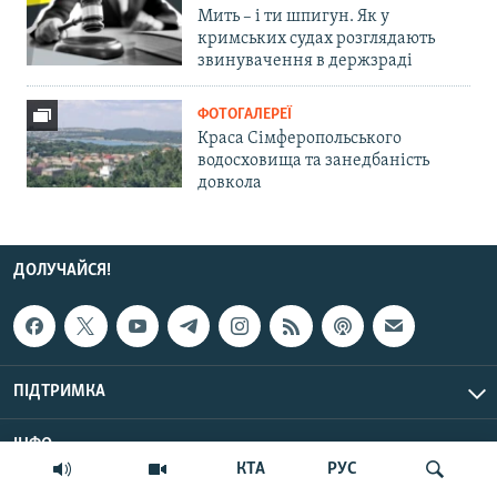
Мить – і ти шпигун. Як у
кримських судах розглядають
звинувачення в держзраді
ФОТОГАЛЕРЕЇ
Краса Сімферопольського
водосховища та занедбаність
довкола
ДОЛУЧАЙСЯ!
ПІДТРИМКА
ІНФО
КТА
РУС