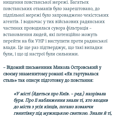
нищення повстанської мережі. Багатьох
повстанських отаманів було заарештовано, до
підпільної мережі було запроваджено чекістських
агентів. І водночас у тих військових радянських
частинах проводилася сувора фільтрація –
встановлення людей, які потенційно можуть
перейти на бік УНР і виступити проти радянської
влади. Це ще раз підтверджує, що такі випадки
були, і що ці настрої були сильними.
– Відомий письменник Микола Островський у
своєму знаменитому романі «Як гартувалася
сталь» так описує підготовку до повстання:
«У місті (йдеться про Київ. – ред.) назрівала
буря. Про її наближення знали ті, хто входив
до міста з усіх кінців, погано ховаючи
гвинтівку під мужицькою свиткою. Знали й ті,