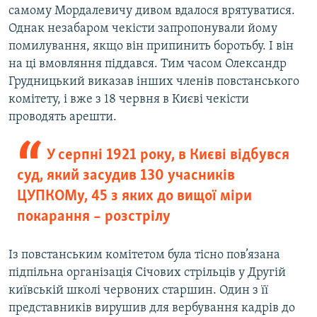
самому Мордалевичу дивом вдалося врятуватися.
Однак незабаром чекісти запропонували йому
помилування, якщо він припинить боротьбу. І він
на ці вмовляння піддався. Тим часом Олександр
Грудницький виказав інших членів повстанського
комітету, і вже з 18 червня в Києві чекісти
проводять арешти.
У серпні 1921 року, в Києві відбувся
суд, який засудив 130 учасників
ЦУПКОМу, 45 з яких до вищої міри
покарання – розстрілу
Із повстанським комітетом була тісно пов’язана
підпільна організація Січових стрільців у Другій
київській школі червоних старшин. Один з її
представників вирушив для вербування кадрів до