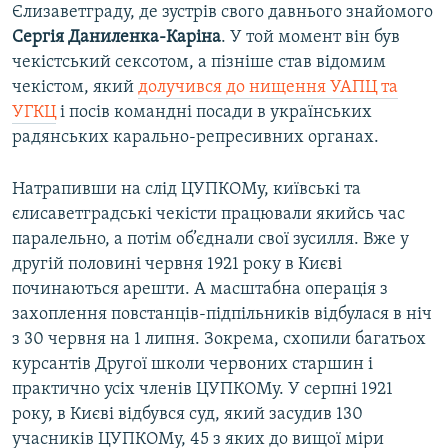
Єлизаветграду, де зустрів свого давнього знайомого
Сергія Даниленка-Каріна
. У той момент він був
чекістський сексотом, а пізніше став відомим
чекістом, який
долучився до нищення УАПЦ та
УГКЦ
і посів командні посади в українських
радянських карально-репресивних органах.
Натрапивши на слід ЦУПКОМу, київські та
єлисаветградські чекісти працювали якийсь час
паралельно, а потім об’єднали свої зусилля. Вже у
другій половині червня 1921 року в Києві
починаються арешти. А масштабна операція з
захоплення повстанців-підпільників відбулася в ніч
з 30 червня на 1 липня. Зокрема, схопили багатьох
курсантів Другої школи червоних старшин і
практично усіх членів ЦУПКОМу. У серпні 1921
року, в Києві відбувся суд, який засудив 130
учасників ЦУПКОМу, 45 з яких до вищої міри