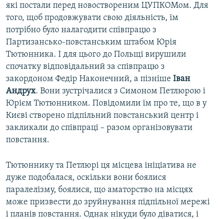
які постали перед новоствореним ЦУПКОМом. Для
того, щоб продовжувати свою діяльність, їм
потрібно було налагодити співпрацю з
Партизансько-повстанським штабом Юрія
Тютюнника. І для цього до Польщі вирушили
спочатку відповідальний за співпрацю з
закордоном Федір Наконечний, а пізніше
Іван
Андрух
. Вони зустрічалися з Симоном Петлюрою і
Юрієм Тютюнником. Повідомили їм про те, що в у
Києві створено підпільний повстанський центр і
закликали до співпраці – разом організовувати
повстання.
Тютюннику та Петлюрі ця місцева ініціатива не
дуже подобалася, оскільки вони боялися
паралелізму, боялися, що аматорство на місцях
може призвести до зруйнування підпільної мережі
і планів повстання. Однак нікуди було діватися, і