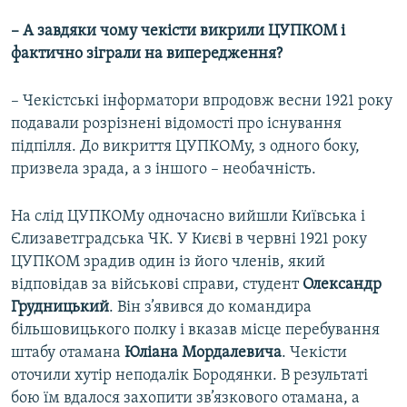
– А завдяки чому чекісти викрили ЦУПКОМ і
фактично зіграли на випередження?
– Чекістські інформатори впродовж весни 1921 року
подавали розрізнені відомості про існування
підпілля. До викриття ЦУПКОМу, з одного боку,
призвела зрада, а з іншого – необачність.
На слід ЦУПКОМу одночасно вийшли Київська і
Єлизаветградська ЧК. У Києві в червні 1921 року
ЦУПКОМ зрадив один із його членів, який
відповідав за військові справи, студент
Олександр
Грудницький
. Він з’явився до командира
більшовицького полку і вказав місце перебування
штабу отамана
Юліана Мордалевича
. Чекісти
оточили хутір неподалік Бородянки. В результаті
бою їм вдалося захопити зв’язкового отамана, а