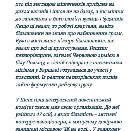
хто під виглядом мішечників приїздив на
дахах вагонів і йшов не на базар, а ніс мішки
до записаних в його пам’яті вулиць і будинків.
Якщо ці знали, то робочі квартали, навіть
більшовики не знали про наближення грози.
Було в місті лише п’ятеро більшовиків, що
знали про всі ці приготування. Рештки
петлюрівщини, загнані Червоною армією в
білу Польщу, в тісній співпраці з іноземними
місіями у Варшаві готувалися до участі у
повстанні. Із решток петлюрівських полків
тайно формували рейдову групу.
У Шепетівці центральний повстанський
комітет також мав свою організацію. До неї
увійшло 47 осіб, з яких більшість – активні
контрреволюціонери, в минулому довірливо
залишені місцевою ЧК на волі… У великому