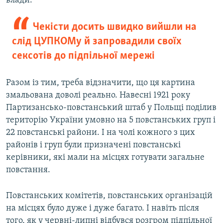
влади.
Чекісти досить швидко вийшли на
слід ЦУПКОМу й запровадили своїх
сексотів до підпільної мережі
Разом із тим, треба відзначити, що ця картина
змальована доволі реально. Навесні 1921 року
Партизансько-повстанський штаб у Польщі поділив
територію України умовно на 5 повстанських груп і
22 повстанські райони. І на чолі кожного з цих
районів і груп були призначені повстанські
керівники, які мали на місцях готувати загальне
повстання.
Повстанських комітетів, повстанських організацій
на місцях було дуже і дуже багато. І навіть після
того, як у червні-липні відбувся розгром підпільної