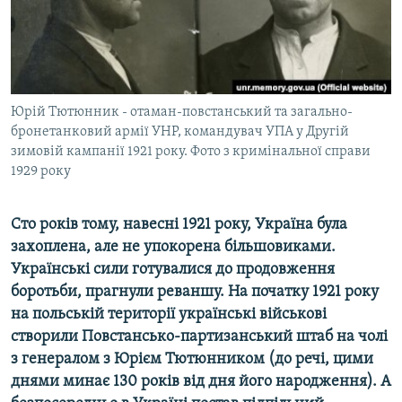
ВІДЕОУРОКИ «ELIFBE»
Русский
СВІДЧЕННЯ ОКУПАЦІЇ
Qırımtatar
УКРАЇНСЬКА ПРОБЛЕМА КРИМУ
ДОЛУЧАЙСЯ!
Юрій Тютюнник - отаман-повстанський та загально-
ІНФОГРАФІКА
бронетанковий армії УНР, командувач УПА у Другій
зимовій кампанії 1921 року. Фото з кримінальної справи
1929 року
Усі сайти RFE/RL
Сто років тому, навесні 1921 року, Україна була
захоплена, але не упокорена більшовиками.
Українські сили готувалися до продовження
боротьби, прагнули реваншу. На початку 1921 року
на польській території українські військові
створили Повстансько-партизанський штаб на чолі
з генералом з Юрієм Тютюнником (до речі, цими
днями минає 130 років від дня його народження). А