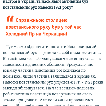
настрої в Україні та наскільки активним був
повстанський рух навесні 1921 року?
Справжньою столицею
повстанського руху був у той час
Холодний Яр на Черкащині
– Тут маємо відзначити, що антибільшовицький
повстанський рух – це не така собі стала величина.
Він змінювався – збільшувався чи зменшувався – в
залежності від певних обставин. Зрозуміло, що
взимку частина повстанців розходилася по
домівках, лише частина залишалася в криївках.
Навесні повстанський рух упродовж 1919– 1921 років
завжди збільшувався. На час весняно-польових
робіт частина повстанців поверталися на свою
землю працювати. Але коли мали проводитися