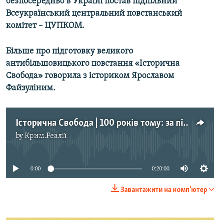
безпосередньо в Україні постав підпільний
Всеукраїнський центральний повстанський
комітет – ЦУПКОМ.
Більше про підготовку великого
антибільшовицького повстання «Історична
Свобода» говорила з істориком Ярославом
Файзуліним.
Історична Свобода | 100 років тому: за пів кроку до Всеукраїнського повстання
by
Крим.Реалії
No media source currently available
0:00
0:20:00
Завантажити на комп'ютер