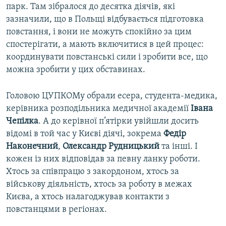
парк. Там зібралося до десятка діячів, які
зазначили, що в Польщі відбувається підготовка
повстання, і вони не можуть спокійно за цим
спостерігати, а мають включитися в цей процес:
координувати повстанські сили і зробити все, що
можна зробити у цих обставинах.
Головою ЦУПКОМу обрали есера, студента-медика,
керівника розподільника медичної академії
Івана
Чепілка
. А до керівної п’ятірки увійшли досить
відомі в той час у Києві діячі, зокрема
Федір
Наконечний
,
Олександр Рудницький
та інші. І
кожен із них відповідав за певну ланку роботи.
Хтось за співпрацю з закордоном, хтось за
військову діяльність, хтось за роботу в межах
Києва, а хтось налагоджував контакти з
повстанцями в регіонах.