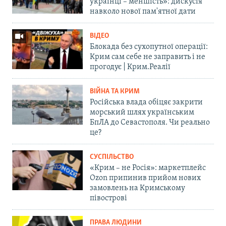
українці – меншість»: дискусія
навколо нової пам'ятної дати
ВІДЕО
Блокада без сухопутної операції:
Крим сам себе не заправить і не
прогодує | Крим.Реалії
ВІЙНА ТА КРИМ
Російська влада обіцяє закрити
морський шлях українським
БпЛА до Севастополя. Чи реально
це?
СУСПІЛЬСТВО
«Крим – не Росія»: маркетплейс
Ozon припинив прийом нових
замовлень на Кримському
півострові
ПРАВА ЛЮДИНИ