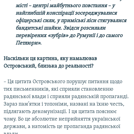
місті – центрі майбутнього повстання – у
найглибшій конспірації зосереджувалися
офіцерські сили, у приміські ліси стягувалися
бандитські шайки. Звідси розсилали
перевірених «зубрів» до Румунії і до самого
Петлюри».
Наскільки ця картина, яку намалював
Островський, близька до реальності?
– Ця цитата Островського порушує питання щодо
тих письменників, які сприяли становленню
радянської влади і сприяли радянській пропаганді.
Зараз пам’ятки і топоніми, названі на їхню честь,
підлягають декомунізації. І ця цитата пояснює
чому. Бо це абсолютне неприйняття української
держави, а натомість це пропаганда радянської