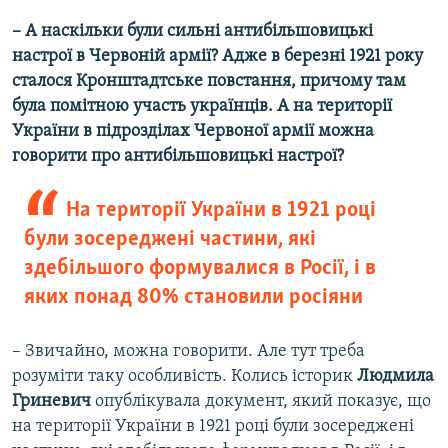
– А наскільки були сильні антибільшовицькі
настрої в Червоній армії? Адже в березні 1921 року
сталося Кронштадтське повстання, причому там
була помітною участь українців. А на території
України в підрозділах Червоної армії можна
говорити про антибільшовицькі настрої?
На території України в 1921 році
були зосереджені частини, які
здебільшого формувалися в Росії, і в
яких понад 80% становили росіяни
– Звичайно, можна говорити. Але тут треба
розуміти таку особливість. Колись історик
Людмила
Гриневич
опублікувала документ, який показує, що
на території України в 1921 році були зосереджені