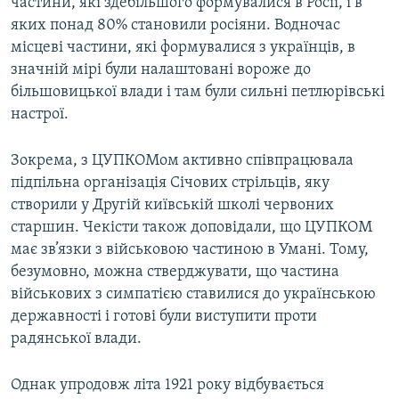
частини, які здебільшого формувалися в Росії, і в
яких понад 80% становили росіяни. Водночас
місцеві частини, які формувалися з українців, в
значній мірі були налаштовані вороже до
більшовицької влади і там були сильні петлюрівські
настрої.
Зокрема, з ЦУПКОМом активно співпрацювала
підпільна організація Січових стрільців, яку
створили у Другій київській школі червоних
старшин. Чекісти також доповідали, що ЦУПКОМ
має зв’язки з військовою частиною в Умані. Тому,
безумовно, можна стверджувати, що частина
військових з симпатією ставилися до українською
державності і готові були виступити проти
радянської влади.
Однак упродовж літа 1921 року відбувається