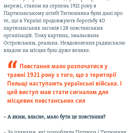
мережі, станом на серпень 1921 року в
Партизанському штабі Тютюнника були дані про
те, що в Україні продовжують боротьбу 40
партизанських загонів і 28 повстанських
організацій. Тому картина, змальована
Островським, реальна. Невдоволення радянською
владою на місцях було дуже велике.
Повстання мало розпочатися у
травні 1921 року з того, що з території
Польщі наступають українські війська. І
цей виступ мав стати сигналом для
місцевих повстанських сил
– А яким, власне, мало бути це повстання?
– За планами, які розробляли Петлюра і Тютюнник,