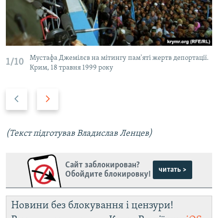
Мустафа Джемілєв на мітингу пам'яті жертв депортації.
1/10
Крим, 18 травня 1999 року
P
N
r
e
e
x
v
t
(Текст підготував Владислав Ленцев)
i
s
o
l
Сайт заблокирован?
u
i
читать >
Обойдите блокировку!
s
d
s
e
l
Новини без блокування і цензури!
i