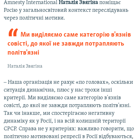
i
s
Amnesty International
Наталія Звягіна
поміщає
o
l
Росію у загальносвітовий контекст переслідувань
u
i
через політичні мотиви.
s
d
s
e
Ми виділяємо саме категорію в'язнів
l
совісті, до якої не завжди потрапляють
i
політв'язні
d
e
Наталія Звягіна
‒ Наша організація не рахує «по головах», оскільки
ситуація динамічна, плюс у нас трохи інші
критерії. Ми виділяємо саме категорію в'язнів
совісті, до якої не завжди потрапляють політв'язні.
Так чи інакше, ми спостерігаємо негативну
динаміку як у Росії, і на всій колишній території
СРСР. Справа не у критеріях: важливо говорити, що
політично мотивовані репресії в Росії відбуваються,