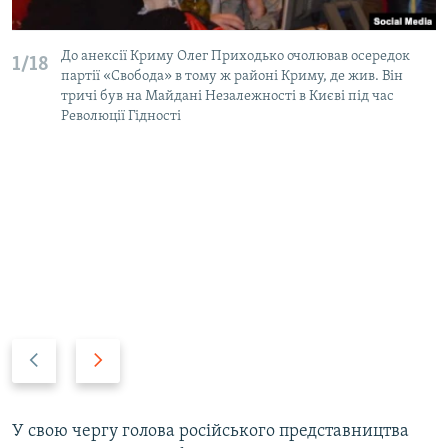
До анексії Криму Олег Приходько очолював осередок
1/18
партії «Свобода» в тому ж районі Криму, де жив. Він
тричі був на Майдані Незалежності в Києві під час
Революції Гідності
P
N
r
e
e
x
v
t
У свою чергу голова російського представництва