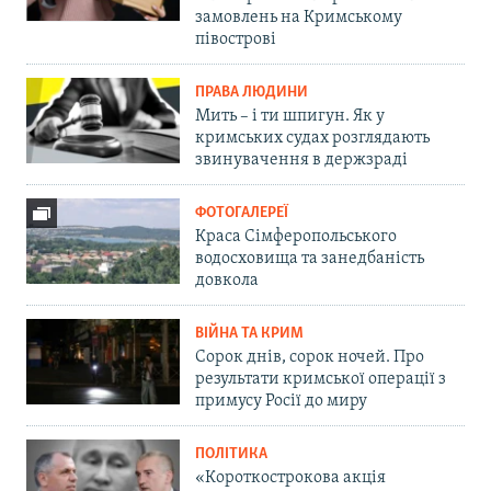
замовлень на Кримському
півострові
ПРАВА ЛЮДИНИ
Мить – і ти шпигун. Як у
кримських судах розглядають
звинувачення в держзраді
ФОТОГАЛЕРЕЇ
Краса Сімферопольського
водосховища та занедбаність
довкола
ВІЙНА ТА КРИМ
Сорок днів, сорок ночей. Про
результати кримської операції з
примусу Росії до миру
ПОЛІТИКА
«Короткострокова акція