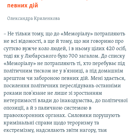
певних дій
Олександра Криленкова
– Не тільки тому, що до «Меморіалу» потрапляють
не всі відомості, а ще й тому, що ми говоримо про
суттєво вужче коло людей, і в ньому цілих 420 осіб,
тоді як у Любарського було 700 загалом. До списку
«Меморіалу» не потрапляють ті, хто перебуває під
політичним тиском не у в'язниці, а під домашнім
арештом чи забороною певних дій. Мені здається,
посилення політичних переслідувань останніми
роками пов'язане не лише зі зростанням
нетерпимості влади до інакодумства, до політичної
опозиції, а й з паличною системою в
правоохоронних органах. Силовики порушують
кримінальні справи щодо тероризму та
екстремізму, надсилають звіти нагору, там