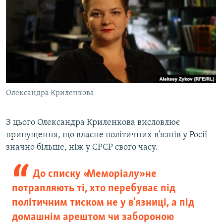
Олександра Криленкова
З цього Олександра Криленкова висловлює
припущення, що власне політичних в'язнів у Росії
значно більше, ніж у СРСР свого часу.
До списку «Меморіалу» не
потрапляють ті, хто перебуває під
політичним тиском не у в'язниці, а під
домашнім арештом чи забороною