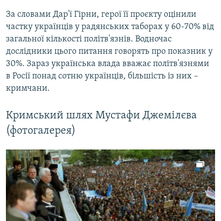
За словами Дар'ї Гірни, герої її проєкту оцінили
частку українців у радянських таборах у 60-70% від
загальної кількості політв'язнів. Водночас
дослідники цього питання говорять про показник у
30%. Зараз українська влада вважає політв'язнями
в Росії понад сотню українців, більшість із них –
кримчани.
Кримський шлях Мустафи Джемілєва
(фотогалерея)