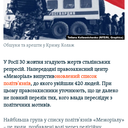
ВІДЕОУРОКИ «ELIFBE»
Русский
СВІДЧЕННЯ ОКУПАЦІЇ
Qırımtatar
УКРАЇНСЬКА ПРОБЛЕМА КРИМУ
ДОЛУЧАЙСЯ!
ІНФОГРАФІКА
Обшуки та арешти у Криму. Колаж
У Росії 30 жовтня згадують жертв сталінських
Усі сайти RFE/RL
репресій. Напередодні правозахисний центр
«Меморіал» випустив
оновлений список
політв'язнів
, до якого увійшли 420 людей. При
цьому правозахисники уточнюють, що це далеко
не повний перелік тих, кого влада переслідує з
політичних мотивів.
Найбільша група у списку політв'язнів «Меморіалу»
– це люди, позбавлені волі через релігійну