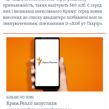
приналежність, таких налічують 340 осіб. Є серед
них і мешканці анексованого Криму: серед нових
внесених до списку двадцятеро позбавлені волі за
звинуваченнями, пов'язаними із «Хізб ут-Тахрір».
БІЛЬШЕ ПО ТЕМІ:
Крим.Реалії запустили