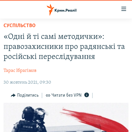
Доступність
посилання
Перейти
СУСПІЛЬСТВО
до
НОВИНИ
«Одні й ті самі методички»:
основного
ВОДА.КРИМ
матеріалу
правозахисники про радянські та
ВІДЕО ТА ФОТО
Перейти
російські переслідування
до
ПОЛІТИКА
основної
Тарас Ібрагімов
БЛОГИ
навігації
Перейти
30 жовтень 2021, 09:30
ПОГЛЯД
до
ІНТЕРВ'Ю
Поділитись
Читати без VPN
пошуку
ВСЕ ЗА ДЕНЬ
СПЕЦПРОЕКТИ
ЯК ОБІЙТИ БЛОКУВАННЯ
ДЕПОРТАЦІЯ