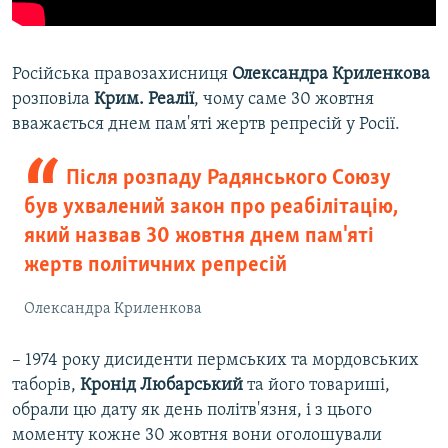
Російська правозахисниця
Олександра Криленкова
розповіла
Крим. Реалії
, чому саме 30 жовтня
вважається днем пам'яті жертв репресій у Росії.
Після розпаду Радянського Союзу
був ухвалений закон про реабілітацію,
який назвав 30 жовтня днем пам'яті
жертв політичних репресій
Олександра Криленкова
– 1974 року дисиденти пермських та мордовських
таборів,
Кронід Любарський
та його товариші,
обрали цю дату як день політв'язня, і з цього
моменту кожне 30 жовтня вони оголошували