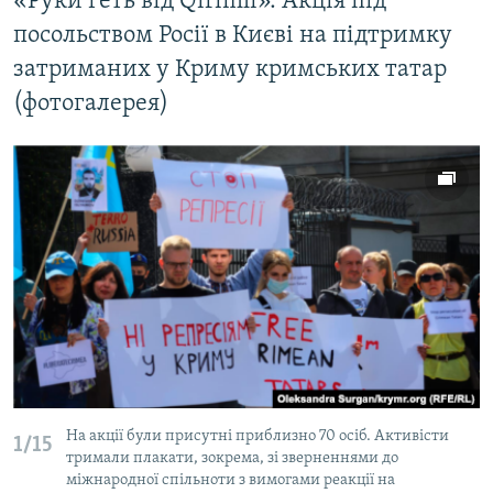
«Руки геть від Qirimli». Акція під
посольством Росії в Києві на підтримку
затриманих у Криму кримських татар
(фотогалерея)
На акції були присутні приблизно 70 осіб. Активісти
1/15
тримали плакати, зокрема, зі зверненнями до
міжнародної спільноти з вимогами реакції на