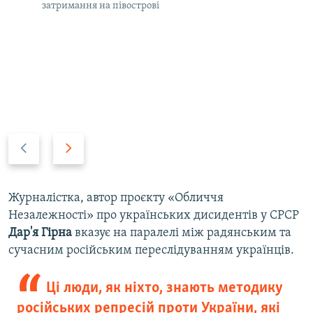
затримання на півострові
P
N
r
e
e
x
v
t
Журналістка, автор проєкту «Обличчя
i
s
Незалежності» про українських дисидентів у СРСР
o
l
Дар'я Гірна
вказує на паралелі між радянським та
u
i
сучасним російським переслідуванням українців.
s
d
s
e
Ці люди, як ніхто, знають методику
l
російських репресій проти України, які