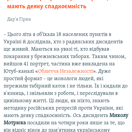
i
мають деяку спадкоємність
d
e
Дар'я Гірна
– Цього літа я об'їхала 18 населених пунктів в
Україні й дослідила, хто з радянських дисидентів
ще живий. Маються на увазі ті, хто відбував
покарання у брежнєвських таборах. Таким чином,
вийшов 41 портрет, частина вже викладена на
Ютуб-каналі «
Обличчя Незалежності
». Дуже
простий формат – це монологи людей, які
пережили табірний каток і не тільки. Їх і кидали до
в'язниць, і звільняли з роботи, і переслідували в
цивільному житті. Ці люди, як ніхто, знають
методику російських репресій проти України, які
мають деяку спадкоємність. Ось дисидента
Миколу
Мотрюка
посадили на чотири роки лише за те, що
він відніс вінок до пам'ятника українському