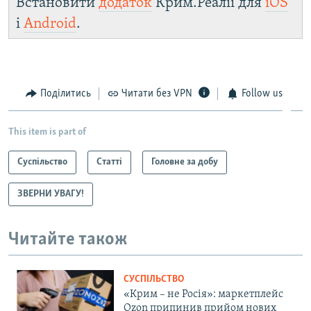
Встановити
додаток
Крим.Реалії для
iOS
d
і
Android
.
e
Поділитись
Читати без VPN
Follow us
This item is part of
Суспільство
Статті
Головне за добу
ЗВЕРНИ УВАГУ!
Читайте також
СУСПІЛЬСТВО
«Крим – не Росія»: маркетплейс
Ozon припинив прийом нових