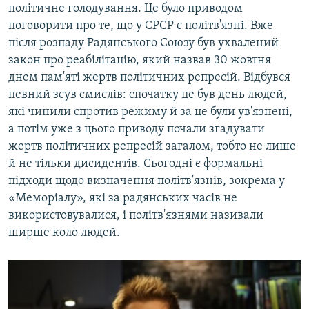
політичне голодування. Це було приводом
поговорити про те, що у СРСР є політв'язні. Вже
після розпаду Радянського Союзу був ухвалений
закон про реабілітацію, який назвав 30 жовтня
днем пам'яті жертв політичних репресій. Відбувся
певний зсув смислів: спочатку це був день людей,
які чинили спротив режиму й за це були ув'язнені,
а потім уже з цього приводу почали згадувати
жертв політичних репресій загалом, тобто не лише
й не тільки дисидентів. Сьогодні є формальні
підходи щодо визначення політв'язнів, зокрема у
«Меморіалу», які за радянських часів не
використовувалися, і політв'язнями називали
ширше коло людей.