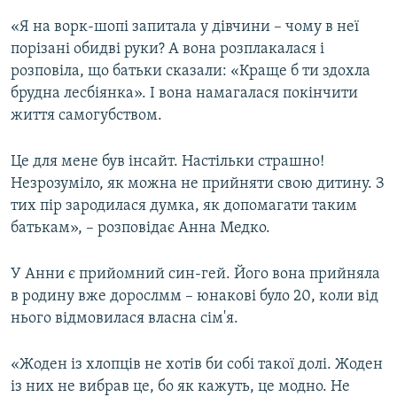
«Я на ворк-шопі запитала у дівчини – чому в неї
порізані обидві руки? А вона розплакалася і
розповіла, що батьки сказали: «Краще б ти здохла
брудна лесбіянка». І вона намагалася покінчити
життя самогубством.
Це для мене був інсайт. Настільки страшно!
Незрозуміло, як можна не прийняти свою дитину. З
тих пір зародилася думка, як допомагати таким
батькам», – розповідає Анна Медко.
У Анни є прийомний син-гей. Його вона прийняла
в родину вже дорослмм – юнакові було 20, коли від
нього відмовилася власна сім'я.
«Жоден із хлопців не хотів би собі такої долі. Жоден
із них не вибрав це, бо як кажуть, це модно. Не