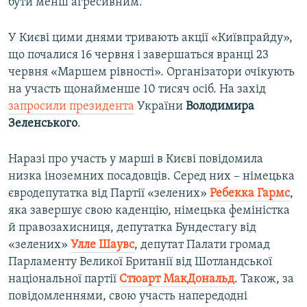
бути менш агресивним.
У Києві цими днями тривають акції «Київпрайду»,
що почалися 16 червня і завершаться вранці 23
червня «Маршем рівності». Організатори очікують
на участь щонайменше 10 тисяч осіб. На захід
запросили президента
України
Володимира
Зеленського
.
Наразі про участь у марші в Києві повідомила
низка іноземних посадовців. Серед них – німецька
євродепутатка від Партії «зелених»
Ребекка Гармс
,
яка завершує свою каденцію, німецька феміністка
й правозахисниця, депутатка Бундестагу від
«зелених»
Улле Шаувс
, депутат Палати громад
Парламенту Великої Британії від Шотландської
національної партії
Стюарт МакДональд
. Також, за
повідомленнями, свою участь напередодні