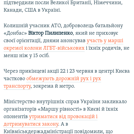
підтвердили посли Великої Британії, Німеччини,
Канади, США в Україні.
Колишній учасник АТО, доброволець батальйону
«Донбас»
Віктор Пилипенко
, який не приховує
своєї орієнтації, днями анонсував
участь у марші
окремої колони ЛГБТ-військових
і їхніх родичів, не
менш ніж у 15 осіб.
Через прикінцеві акції 22 і 23 червня в центрі Києва
частково
обмежують дорожній рух і рух
транспорту
, зокрема й метро.
Міністерство внутрішніх справ України закликало
організаторів «Маршу рівності» в Києві й їхніх
опонентів
утриматися від провокацій і
дотримуватися закону
. А в
Київміськдержадміністрації повідомили, що