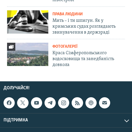
ПРАВА ЛЮДИНИ
Мить – і ти шпигун. Як у
кримських судах розглядають
звинувачення в держзраді
ФОТОГАЛЕРЕЇ
Краса Сімферопольського
водосховища та занедбаність
довкола
ДОЛУЧАЙСЯ!
ПІДТРИМКА