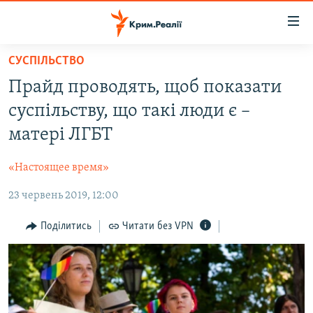
Доступність
посилання
Перейти
СУСПІЛЬСТВО
до
НОВИНИ
Прайд проводять, щоб показати
основного
ВОДА.КРИМ
матеріалу
суспільству, що такі люди є –
ВІДЕО ТА ФОТО
Перейти
матері ЛГБТ
до
ПОЛІТИКА
основної
«Настоящее время»
БЛОГИ
навігації
Перейти
23 червень 2019, 12:00
ПОГЛЯД
до
ІНТЕРВ'Ю
Поділитись
Читати без VPN
пошуку
ВСЕ ЗА ДЕНЬ
СПЕЦПРОЕКТИ
ЯК ОБІЙТИ БЛОКУВАННЯ
ДЕПОРТАЦІЯ