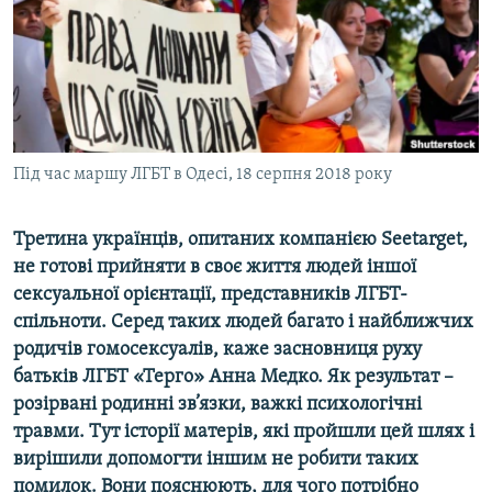
ВІДЕОУРОКИ «ELIFBE»
Русский
СВІДЧЕННЯ ОКУПАЦІЇ
Qırımtatar
УКРАЇНСЬКА ПРОБЛЕМА КРИМУ
ДОЛУЧАЙСЯ!
ІНФОГРАФІКА
Під час маршу ЛГБТ в Одесі, 18 серпня 2018 року
Т
ретина українців
, опитаних
компані
єю
Seetarget
,
Усі сайти RFE/RL
не готові прийняти в своє житт
я людей іншої
сексуальної орієнтації,
представник
ів
ЛГБТ-
спільноти
.
Серед таких людей
багато
і
найближчих
родичів
гомосексуалів
,
каже засновниця руху
батьків ЛГБТ
«Терго» А
нна
Медко.
Як результат ­–
розірвані родинні зв
’
язки, важкі психологічні
травми. Тут історії матерів, які пройшли цей шлях і
вирішили допомогти іншим не робити таких
помилок. Вони пояснюють, для чого потрібно