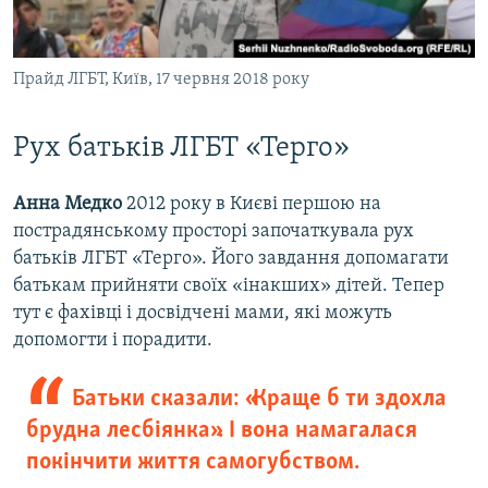
Прайд ЛГБТ, Київ, 17 червня 2018 року
​Рух батьків ЛГБТ «Терго»
Анна Медко
2012 року в Києві першою на
пострадянському просторі започаткувала рух
батьків ЛГБТ «Терго». Його завдання допомагати
батькам прийняти своїх «інакших» дітей. Тепер
тут є фахівці і досвідчені мами, які можуть
допомогти і порадити.
Батьки сказали: «Краще б ти здохла
брудна лесбіянка». І вона намагалася
покінчити життя самогубством.