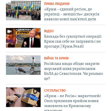
ПРАВА ЛЮДИНИ
«Крим – єдиний регіон, де
українці – меншість»: дискусія
навколо нової пам'ятної дати
ВІДЕО
Блокада без сухопутної операції:
Крим сам себе не заправить і не
прогодує | Крим.Реалії
ВІЙНА ТА КРИМ
Російська влада обіцяє закрити
морський шлях українським
БпЛА до Севастополя. Чи реально
це?
СУСПІЛЬСТВО
«Крим – не Росія»: маркетплейс
Ozon припинив прийом нових
замовлень на Кримському
півострові