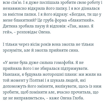
всю сім'ю. І я дуже поспішала зробити свою роботу і
ненавмисно відкрила його папку. І я все дізналася
за вмістом папки. І я його відразу: «Богдан, ти що у
мене блакитний? Це груба форма «блакитний».
Дитина зробила паузу й відповів: «Так, мамо. Я
гей», – розповідає Олена.
І тільки через вісім років вона змогла не тільки
зрозуміти, але й змогла прийняти сина.
«У мене була дуже сильна гомофобія. Я не
прийняла його і не збиралася підтримувати.
Навпаки, я будувала моторошні плани: ми жили на
той момент у Полтаві і я шукала людей, які
допоможуть його змінити, вилікувати, щось із ним
зробити, щоб поміняти але, вчасно прочитала, що
це не виправляється», – каже Олена Глоба.