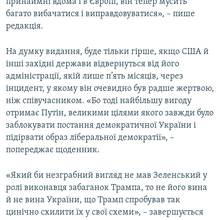
принаймні вдома і в Європі, він тепер мусить
багато вибачатися і виправдовуватися», – пише
редакція.
На думку видання, буде тільки гірше, якщо США й
інші західні держави відвернуться від його
адміністрації, якій лише п’ять місяців, через
інцидент, у якому він очевидно був радше жертвою,
ніж співучасником. «Бо тоді найбільшу вигоду
отримає Путін, великими цілями якого завжди було
заблокувати постання демократичної України і
підірвати образ ліберальної демократії», –
попереджає щоденник.
«Який би незграбний вигляд не мав Зеленський у
ролі виконавця забаганок Трампа, то не його вина
й не вина України, що Трамп спробував так
цинічно схилити їх у свої схеми», – завершується