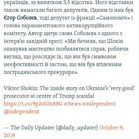
українців, за винятком 3,5 відсотка. Його відставки
також вимагали багато депутатів. Одним із них був
Єгор Соболєв
, тоді депутат із фракції «Самопоміч» і
голова парламентського антикорупційного
комітету. Автор цитує слова Соболєва з одного з
інтерв’ю західній пресі: «Ми бачили, що Шокін
опанував мистецтво позбавлятися справ, роблячи
вигляд, що розслідує їх, що він був символом
неефективності й застою, що він був втіленням
пострадянського прокурора».
Viktor Shokin: The inside story on Ukraine’s ‘very good’
prosecutor at centre of Trump scandal
https://t.co/9p2oIOn8BG
#News
#independent
@independent
— The Daily Updater (@daily_updater)
October 9,
2019