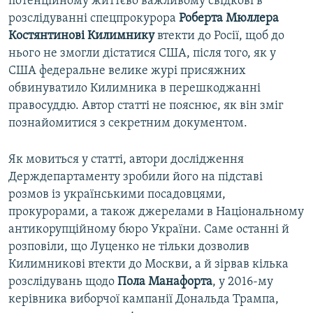
потенційному життєво важливому свідкові в
розслідуванні спецпрокурора
Роберта Мюллера
Костянтинові Килимнику
втекти до Росії, щоб до
нього не змогли дістатися США, після того, як у
США федеральне велике журі присяжних
обвинуватило Килимника в перешкоджанні
правосуддю. Автор статті не пояснює, як він зміг
познайомитися з секретним документом.
Як мовиться у статті, автори дослідження
Держдепартаменту зробили його на підставі
розмов із українськими посадовцями,
прокурорами, а також джерелами в Національному
антикорупційному бюро України. Саме останні й
розповіли, що Луценко не тільки дозволив
Килимникові втекти до Москви, а й зірвав кілька
розслідувань щодо
Пола Манафорта
, у 2016-му
керівника виборчої кампанії Дональда Трампа,