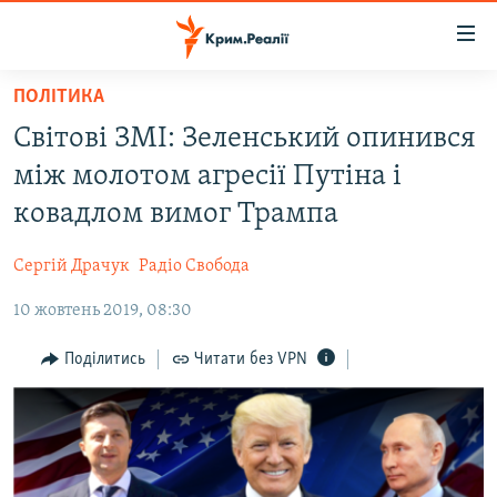
Доступність
посилання
Перейти
ПОЛІТИКА
до
НОВИНИ
Світові ЗМІ: Зеленський опинився
основного
ВОДА.КРИМ
матеріалу
між молотом агресії Путіна і
ВІДЕО ТА ФОТО
Перейти
ковадлом вимог Трампа
до
ПОЛІТИКА
основної
Сергій Драчук
Радіо Свобода
БЛОГИ
навігації
Перейти
10 жовтень 2019, 08:30
ПОГЛЯД
до
ІНТЕРВ'Ю
Поділитись
Читати без VPN
пошуку
ВСЕ ЗА ДЕНЬ
СПЕЦПРОЕКТИ
ЯК ОБІЙТИ БЛОКУВАННЯ
ДЕПОРТАЦІЯ