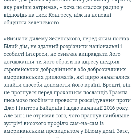
яку раніше затримав, – хоча це сталося радше у
відповідь на тиск Конгресу, ніж на непевні
обіцянки Зеленського.
«Визнати дилему Зеленського, перед яким постав
Білий дім, не здатний розрізнити національні і
особисті інтереси, не означає виправдати його
догоджання чи його образи на адресу щедрих
європейських добродійників або доброзичливих
американських дипломатів, які щиро намагалися
знайти способи допомогти його країні. Врешті, він
не прогнувся перед проханням посланців Трампа
письмово пообіцяти провести розслідування проти
Джо і Гантера Байденів і щодо кампанії 2016 року.
Але він і не отримав того, чого прагнув найбільше –
зустрічі високого профілю сам-на-сам із
американським президентом у Білому домі. Зате,