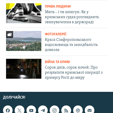
ПРАВА ЛЮДИНИ
Мить – і ти шпигун. Як у
кримських судах розглядають
звинувачення в держзраді
ФОТОГАЛЕРЕЇ
Краса Сімферопольського
водосховища та занедбаність
довкола
ВІЙНА ТА КРИМ
Сорок днів, сорок ночей. Про
результати кримської операції з
примусу Росії до миру
ДОЛУЧАЙСЯ!