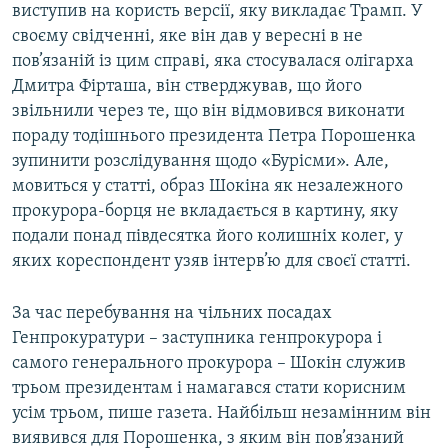
виступив на користь версії, яку викладає Трамп. У
своєму свідченні, яке він дав у вересні в не
пов’язаній із цим справі, яка стосувалася олігарха
Дмитра Фірташа, він стверджував, що його
звільнили через те, що він відмовився виконати
пораду тодішнього президента Петра Порошенка
зупинити розслідування щодо «Бурісми». Але,
мовиться у статті, образ Шокіна як незалежного
прокурора-борця не вкладається в картину, яку
подали понад півдесятка його колишніх колег, у
яких кореспондент узяв інтерв’ю для своєї статті.
За час перебування на чільних посадах
Генпрокуратури – заступника генпрокурора і
самого генерального прокурора – Шокін служив
трьом президентам і намагався стати корисним
усім трьом, пише газета. Найбільш незамінним він
виявився для Порошенка, з яким він пов’язаний