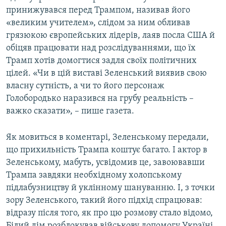
принижувався перед Трампом, називав його
«великим учителем», слідом за ним обливав
грязюкою європейських лідерів, лаяв посла США й
обіцяв працювати над розслідуваннями, що їх
Трамп хотів домогтися задля своїх політичних
цілей. «Чи в цій виставі Зеленський виявив свою
власну сутність, а чи то його персонаж
Голобородько наразився на грубу реальність –
важко сказати», – пише газета.
Як мовиться в коментарі, Зеленському передали,
що прихильність Трампа коштує багато. І актор в
Зеленському, мабуть, усвідомив це, завоювавши
Трампа завдяки необхідному холопському
підлабузництву й уклінному шануванню. І, з точки
зору Зеленського, такий його підхід спрацював:
відразу після того, як про цю розмову стало відомо,
Білий дім розблокував військову допомогу Україні,