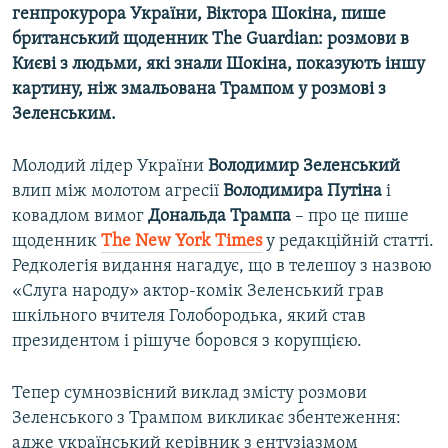
генпрокурора України, Віктора Шокіна, пише
британський щоденник The Guardian: розмови в
Києві з людьми, які знали Шокіна, показують іншу
картину, ніж змальована Трампом у розмові з
Зеленським.
Молодий лідер України
Володимир Зеленський
влип між молотом агресії
Володимира Путіна
і
ковадлом вимог
Дональда Трампа
– про це пише
щоденник
The
New
York
Times
у редакційній статті.
Редколегія видання нагадує, що в телешоу з назвою
«Слуга народу» актор-комік Зеленський грав
шкільного вчителя Голобородька, який став
президентом і рішуче боровся з корупцією.
Тепер сумнозвісний виклад змісту розмови
Зеленського з Трампом викликає збентеження:
адже український керівник з ентузіазмом