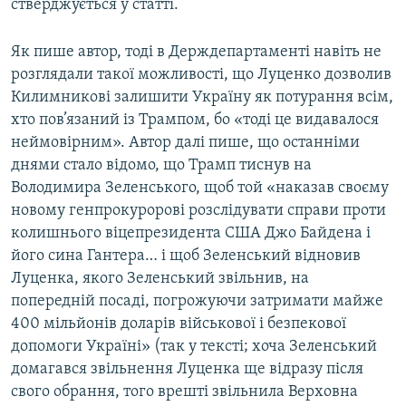
стверджується у статті.
Як пише автор, тоді в Держдепартаменті навіть не
розглядали такої можливості, що Луценко дозволив
Килимникові залишити Україну як потурання всім,
хто пов’язаний із Трампом, бо «тоді це видавалося
неймовірним». Автор далі пише, що останніми
днями стало відомо, що Трамп тиснув на
Володимира Зеленського, щоб той «наказав своєму
новому генпрокуророві розслідувати справи проти
колишнього віцепрезидента США Джо Байдена і
його сина Гантера… і щоб Зеленський відновив
Луценка, якого Зеленський звільнив, на
попередній посаді, погрожуючи затримати майже
400 мільйонів доларів військової і безпекової
допомоги Україні» (так у тексті; хоча Зеленський
домагався звільнення Луценка ще відразу після
свого обрання, того врешті звільнила Верховна