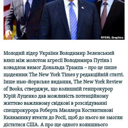
ВІДЕОУРОКИ «ELIFBE»
Русский
СВІДЧЕННЯ ОКУПАЦІЇ
Qırımtatar
УКРАЇНСЬКА ПРОБЛЕМА КРИМУ
ДОЛУЧАЙСЯ!
ІНФОГРАФІКА
Молодий лідер України Володимир Зеленський
влип між молотом агресії Володимира Путіна і
Усі сайти RFE/RL
ковадлом вимог Дональда Трампа – про це пише
щоденник The New York Times у редакційній статті.
Інше нью-йоркське видання, The New York Review
of Books, стверджує, що колишній генпрокурор
Юрій Луценко дав можливість потенційному
життєво важливому свідкові в розслідуванні
спецпрокурора Роберта Мюллера Костянтинові
Килимнику втекти до Росії, щоб до нього не змогли
дістатися США. А про ще одного колишнього