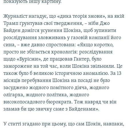
показують іншу картину.
Журналіст нагадує, що «дика теорія змови», на якій
Трамп ґрунтував свої твердження, – ніби Джо
Байден домігся усунення Шокіна, щоб зупинити
розслідування зловживань у газовій компанії його
сина, – вже давно спростована: «Якщо коротко,
просто не збігається хронологія: розслідування
щодо «Бурісми», де працював Гантер, було
заморожене на той час, коли Шокіна звільнили. Це
також було б великою історичною аномалією. За 13
місяців перебування Шокіна на посаді не було
засуджено жодного помітного діяча, жодного
олігарха, жодного політика, жодного
високопосадового бюрократа. Тож навряд чи він
зламав би цю звичку саме з Байденами».
У статті згадано при цьому, що сам Шокін, навпаки,