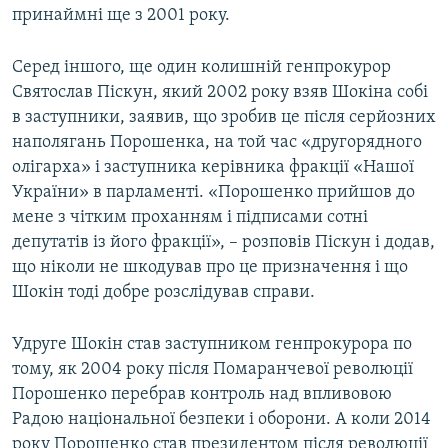
принаймні ще з 2001 року.
Серед іншого, ще один колишній генпрокурор
Святослав Піскун, який 2002 року взяв Шокіна собі
в заступники, заявив, що зробив це після серйозних
наполягань Порошенка, на той час «другорядного
олігарха» і заступника керівника фракції «Нашої
України» в парламенті. «Порошенко прийшов до
мене з чітким проханням і підписами сотні
депутатів із його фракції», – розповів Піскун і додав,
що ніколи не шкодував про це призначення і що
Шокін тоді добре розслідував справи.
Удруге Шокін став заступником генпрокурора по
тому, як 2004 року після Помаранчевої революції
Порошенко перебрав контроль над впливовою
Радою національної безпеки і оборони. А коли 2014
року Порошенко став президентом після революції