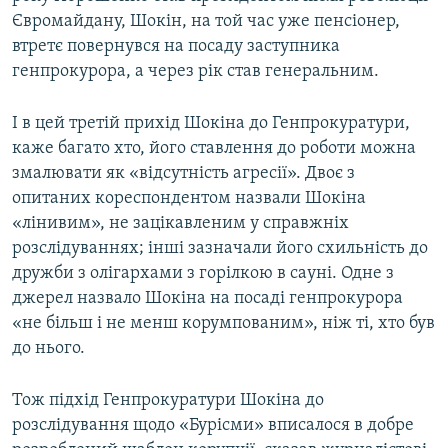
Євромайдану, Шокін, на той час уже пенсіонер,
втретє повернувся на посаду заступника
генпрокурора, а через рік став генеральним.
І в цей третій прихід Шокіна до Генпрокуратури,
каже багато хто, його ставлення до роботи можна
змалювати як «відсутність агресії». Двоє з
опитаних кореспондентом назвали Шокіна
«лінивим», не зацікавленим у справжніх
розслідуваннях; інші зазначали його схильність до
дружби з олігархами з горілкою в сауні. Одне з
джерел назвало Шокіна на посаді генпрокурора
«не більш і не менш корумпованим», ніж ті, хто був
до нього.
Тож підхід Генпрокуратури Шокіна до
розслідування щодо «Бурісми» вписалося в добре