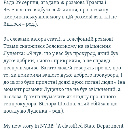
Рада 29 серпня, згадана ж розмова Трампа і
Зеленського відбулася 25 липня; про названу
американську допомогу в цій розмові взагалі не
йшлося – ред.).
За словами автора статті, в телефонній розмові
Трамп скаржився Зеленському на звільнення
Луценка: «Я чув, що у вас був прокурор, який був
дуже добрий, і його «прикрили», а це справді
несправедливо. Багато людей говорять про це, про
те, як прикрили вашого дуже доброго прокурора, і
до цього були причетні деякі дуже погані люди» (на
момент розмови Луценко ще не був звільнений, а
ці слова Трампа тлумачать як згадку про іншого
генпрокурора, Віктора Шокіна, який обіймав цю
посаду до Луценка – ред.).
My new story in NYRB: "A classified State Department