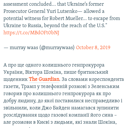
assessment concluded... that Ukraine’s former
Prosecutor General Yuri Lutsenko— allowed a
potential witness for Robert Mueller... to escape from
Ukraine to Russia, beyond the reach of the U.S."
https://t.co/MBdOFt0bNJ
— murray waas (@murraywaas)
October 8, 2019
А про ще одного колишнього генпрокурора
України, Віктора Шокіна, пише британський
щоденник
The
Guardian
. За словами кореспондента
газети, Трамп у телефонній розмові з Зеленським
говорив про колишнього генпрокурора як про
добру людину, до якої поставилися несправедливо і
звільнили, коли Джо Байден намагався зупинити
розслідування щодо газової компанії його сина –
але розмови в Києві з людьми, які знали Шокіна,