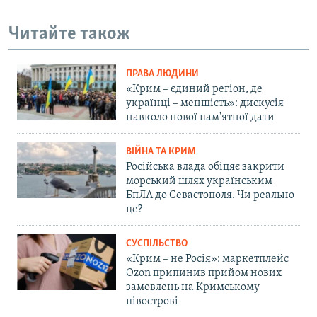
Читайте також
ПРАВА ЛЮДИНИ
«Крим – єдиний регіон, де
українці – меншість»: дискусія
навколо нової пам'ятної дати
ВІЙНА ТА КРИМ
Російська влада обіцяє закрити
морський шлях українським
БпЛА до Севастополя. Чи реально
це?
СУСПІЛЬСТВО
«Крим – не Росія»: маркетплейс
Ozon припинив прийом нових
замовлень на Кримському
півострові