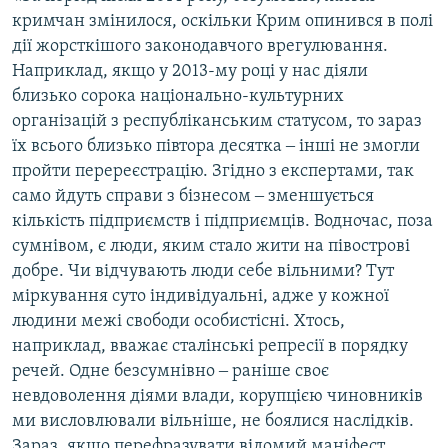
кримчан змінилося, оскільки Крим опинився в полі
дії жорсткішого законодавчого врегулювання.
Наприклад, якщо у 2013-му році у нас діяли
близько сорока національно-культурних
організацій з республіканським статусом, то зараз
їх всього близько півтора десятка ‒ інші не змогли
пройти перереєстрацію. Згідно з експертами, так
само йдуть справи з бізнесом ‒ зменшується
кількість підприємств і підприємців. Водночас, поза
сумнівом, є люди, яким стало жити на півострові
добре. Чи відчувають люди себе вільними? Тут
міркування суто індивідуальні, адже у кожної
людини межі свободи особистісні. Хтось,
наприклад, вважає сталінські репресії в порядку
речей. Одне безсумнівно ‒ раніше своє
невдоволення діями влади, корупцією чиновників
ми висловлювали вільніше, не боялися наслідків.
Зараз, якщо перефразувати відомий маніфест