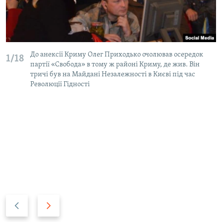
До анексії Криму Олег Приходько очолював осередок
1/18
партії «Свобода» в тому ж районі Криму, де жив. Він
тричі був на Майдані Незалежності в Києві під час
Революції Гідності
P
N
r
e