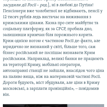
засудили дії Росії ‒ ред.
], ні в любові до Путіна!
Пенсіонери вже чолобитної не відбивають, пенсії у
12 тисяч рублів ледь вистачає на виживання з
кримськими цінами. Казка про сите майбутнє та
соціальну платформу, як за СРСР, пробила дно,
залишивши кримчан біля порожнього корита.
Крим однією ногою є частиною Росії де-факто, але
юридично не визнаний у світі, більше того, сам
бізнес російський не поспішає визнавати Крим
російським. Наприклад, великі банки не працюють
на території Криму, мобільні оператори,
автозаправні станції не зайшли, внаслідок чого ціна
на паливо вища, ніж на материковій частині Росії.
Дороги будують, міст збудували, але ціни в Криму
московські, а зарплати провінційні», ‒ повідомив
він.