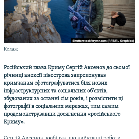
ВІДЕОУРОКИ «ELIFBE»
Русский
СВІДЧЕННЯ ОКУПАЦІЇ
Qırımtatar
УКРАЇНСЬКА ПРОБЛЕМА КРИМУ
ДОЛУЧАЙСЯ!
ІНФОГРАФІКА
Колаж
Російський глава Криму Сергій Аксенов до сьомої
Усі сайти RFE/RL
річниці анексії півострова запропонував
кримчанам сфотографуватися біля нових
інфраструктурних та соціальних об'єктів,
збудованих за останні сім років, і розмістити ці
фотографії в соціальних мережах, тим самим
продемонструвавши досягнення «російського
Криму».
Сергій Аксенов пообіцяв, що найкращі роботи