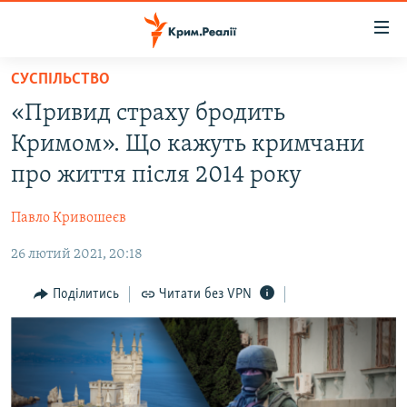
Доступність
посилання
Перейти
СУСПІЛЬСТВО
до
НОВИНИ
«Привид страху бродить
основного
ВОДА.КРИМ
матеріалу
Кримом». Що кажуть кримчани
ВІДЕО ТА ФОТО
Перейти
про життя після 2014 року
до
ПОЛІТИКА
основної
Павло Кривошеєв
БЛОГИ
навігації
Перейти
26 лютий 2021, 20:18
ПОГЛЯД
до
ІНТЕРВ'Ю
Поділитись
Читати без VPN
пошуку
ВСЕ ЗА ДЕНЬ
СПЕЦПРОЕКТИ
ЯК ОБІЙТИ БЛОКУВАННЯ
ДЕПОРТАЦІЯ