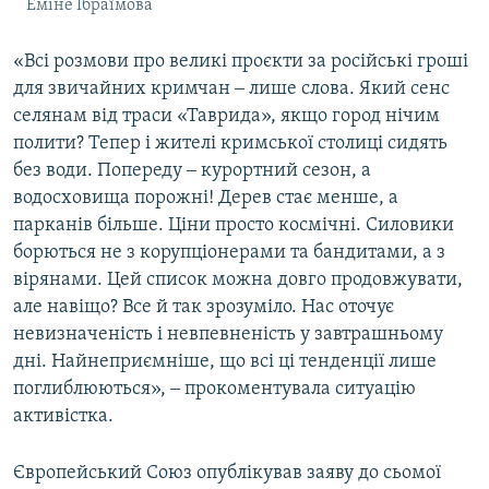
Еміне Ібраїмова
«Всі розмови про великі проєкти за російські гроші
для звичайних кримчан ‒ лише слова. Який сенс
селянам від траси «Таврида», якщо город нічим
полити? Тепер і жителі кримської столиці сидять
без води. Попереду ‒ курортний сезон, а
водосховища порожні! Дерев стає менше, а
парканів більше. Ціни просто космічні. Силовики
борються не з корупціонерами та бандитами, а з
вірянами. Цей список можна довго продовжувати,
але навіщо? Все й так зрозуміло. Нас оточує
невизначеність і невпевненість у завтрашньому
дні. Найнеприємніше, що всі ці тенденції лише
поглиблюються», ‒ прокоментувала ситуацію
активістка.
Європейський Союз опублікував заяву до сьомої