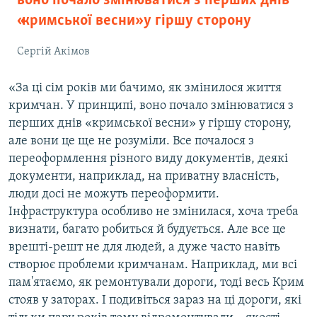
воно почало змінюватися з перших днів
«кримської весни» у гіршу сторону
Сергій Акімов
«За ці сім років ми бачимо, як змінилося життя
кримчан. У принципі, воно почало змінюватися з
перших днів «кримської весни» у гіршу сторону,
але вони це ще не розуміли. Все почалося з
переоформлення різного виду документів, деякі
документи, наприклад, на приватну власність,
люди досі не можуть переоформити.
Інфраструктура особливо не змінилася, хоча треба
визнати, багато робиться й будується. Але все це
врешті-решт не для людей, а дуже часто навіть
створює проблеми кримчанам. Наприклад, ми всі
пам'ятаємо, як ремонтували дороги, тоді весь Крим
стояв у заторах. І подивіться зараз на ці дороги, які