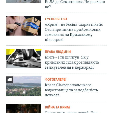
БпЛА до Севастополя. Чи реально
це?
СУСПІЛЬСТВО
«Крим – не Росія»: маркетплейс
Ozon припинив прийом нових
замовлень на Кримському
півострові
ПРАВА ЛЮДИНИ
Мить – і ти шпигун. Як у
кримських судах розглядають
звинувачення в держзраді
ФОТОГАЛЕРЕЇ
Краса Сімферопольського
водосховища та занедбаність
довкола
ВІЙНА ТА КРИМ
Сорок днів, сорок ночей. Про