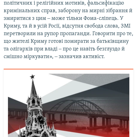
політичних і релігійних мотивів, фальсифікацію
кримінальних справ, заборону на мирні зібрання й
змиритися з цим ‒ може тільки Фома-сліпець. У
Криму, та й в усій Росії, відсутня свобода слова, ЗМІ
перетворили на рупор пропаганди. Говорити про те,
що жителі Криму готові помирати за батьківщину
та олігархів при владі ‒ про це навіть безглуздо й
смішно міркувати», ‒ зазначив активіст.