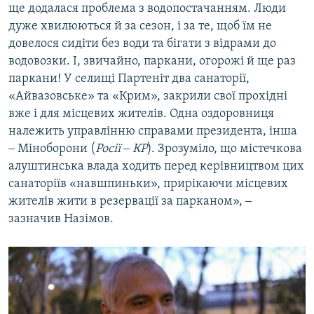
ще додалася проблема з водопостачанням. Люди
дуже хвилюються й за сезон, і за те, щоб їм не
довелося сидіти без води та бігати з відрами до
водовозки. І, звичайно, паркани, огорожі й ще раз
паркани! У селищі Партеніт два санаторії,
«Айвазовське» та «Крим», закрили свої прохідні
вже і для місцевих жителів. Одна оздоровниця
належить управлінню справами президента, інша
‒ Міноборони (
Росії ‒ КР
). Зрозуміло, що містечкова
алуштинська влада ходить перед керівництвом цих
санаторіїв «навшпиньки», прирікаючи місцевих
жителів жити в резервації за парканом», ‒
зазначив Назімов.