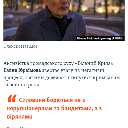
Олексій Назімов
Активістка громадського руху «Вільний Крим»
Еміне Ібраїмова
звертає увагу на негативні
процеси, з якими довелося зіткнутися кримчанам
за останні роки.
Силовики борються не з
корупціонерами та бандитами, а з
вірянами