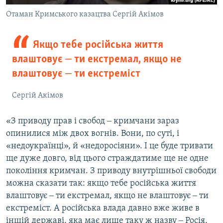
Отаман Кримського казацтва Сергій Акімов
Якщо тебе російська життя
влаштовує ‒ ти екстремал, якщо не
влаштовує ‒ ти екстреміст
Сергій Акімов
«З приводу прав і свобод ‒ кримчани зараз
опинилися між двох вогнів. Вони, по суті, і
«недоукраїнці», й «недоросіяни». І це буде тривати
ще дуже довго, від цього страждатиме ще не одне
покоління кримчан. З приводу внутрішньої свободи
можна сказати так: якщо тебе російська життя
влаштовує ‒ ти екстремал, якщо не влаштовує ‒ ти
екстреміст. А російська влада давно вже живе в
іншій державі, яка має лише таку ж назву ‒ Росія,