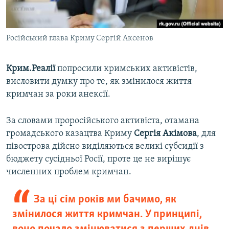
Російський глава Криму Сергій Аксенов
Крим.Реалії
попросили кримських активістів,
висловити думку про те, як змінилося життя
кримчан за роки анексії.
За словами проросійського активіста, отамана
громадського казацтва Криму
Сергія Акімова
, для
півострова дійсно виділяються великі субсидії з
бюджету сусідньої Росії, проте це не вирішує
численних проблем кримчан.
За ці сім років ми бачимо, як
змінилося життя кримчан. У принципі,