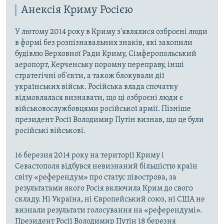
Анексія Криму Росією
У лютому 2014 року в Криму з'являлися озброєні люди
в формі без розпізнавальних знаків, які захопили
будівлю Верховної Ради Криму, Сімферопольський
аеропорт, Керченську поромну переправу, інші
стратегічні об'єкти, а також блокували дії
українських військ. Російська влада спочатку
відмовлялася визнавати, що ці озброєні люди є
військовослужбовцями російської армії. Пізніше
президент Росії Володимир Путін визнав, що це були
російські військові.
16 березня 2014 року на території Криму і
Севастополя відбувся невизнаний більшістю країн
світу «референдум» про статус півострова, за
результатами якого Росія включила Крим до свого
складу. Ні Україна, ні Європейський союз, ні США не
визнали результати голосування на «референдумі».
Президент Росії Володимир Путін 18 березня