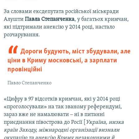
e
x
v
t
За словами ексдепутата російської міськради
i
s
Алушти
Павла Степанченка
, у багатьох кримчан,
o
l
які підтримали анексію у 2014 році, настало
u
i
розчарування.
s
d
s
e
Дороги будують, міст збудували, але
l
ціни в Криму московські, а зарплати
i
провінційні
d
e
Павло Степанченко
«Цифру в 97 відсотків кримчан, які у 2014 році
«проголосували» на так званому референдумі,
зараз вже не намалювати ‒ ні в питанні
приєднання півострова до Росії [
Україна, низка
країн Заходу, міжнародні організації визнали
окупацію та анексію Криму незаконними й