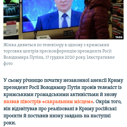
ВІДЕОУРОКИ «ELIFBE»
Русский
СВІДЧЕННЯ ОКУПАЦІЇ
Qırımtatar
УКРАЇНСЬКА ПРОБЛЕМА КРИМУ
ДОЛУЧАЙСЯ!
ІНФОГРАФІКА
Жінка дивиться по телевізору в одному з кримських
торгових центрів пресконференцію президента Росії
Володимира Путіна, 17 грудня 2020 року. Ілюстративне
Усі сайти RFE/RL
фото
У сьому річницю початку незаконної анексії Криму
президент Росії Володимир Путін провів телеміст із
кримськими громадськими активістами й знову
назвав півострів «сакральним місцем»
. Окрім того,
він відзвітував про реалізовані в Криму російські
проєкти й поставив низку завдань на наступні
роки.