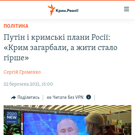
Доступність
посилання
Перейти
ПОЛІТИКА
до
НОВИНИ
Путін і кримські плани Росії:
основного
ВОДА.КРИМ
матеріалу
«Крим загарбали, а жити стало
ВІДЕО ТА ФОТО
Перейти
гірше»
до
ПОЛІТИКА
основної
Сергій Громенко
БЛОГИ
навігації
Перейти
22 березень 2021, 15:00
ПОГЛЯД
до
ІНТЕРВ'Ю
Поділитись
Читати без VPN
пошуку
ВСЕ ЗА ДЕНЬ
СПЕЦПРОЕКТИ
ЯК ОБІЙТИ БЛОКУВАННЯ
ДЕПОРТАЦІЯ