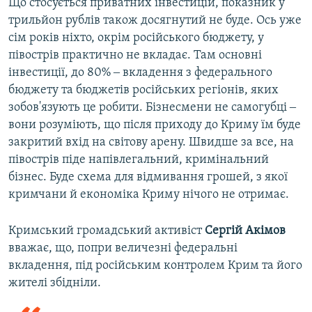
Що стосується приватних інвестицій, показник у
трильйон рублів також досягнутий не буде. Ось уже
сім років ніхто, окрім російського бюджету, у
півострів практично не вкладає. Там основні
інвестиції, до 80% ‒ вкладення з федерального
бюджету та бюджетів російських регіонів, яких
зобов'язують це робити. Бізнесмени не самогубці ‒
вони розуміють, що після приходу до Криму їм буде
закритий вхід на світову арену. Швидше за все, на
півострів піде напівлегальний, кримінальний
бізнес. Буде схема для відмивання грошей, з якої
кримчани й економіка Криму нічого не отримає.
Кримський громадський активіст
Сергій Акімов
вважає, що, попри величезні федеральні
вкладення, під російським контролем Крим та його
жителі збідніли.