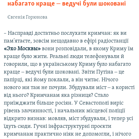
набагато краще ‒ ведучі були шоковані
Євгенія Горюнова
– Насправді достатньо послухати кримчан: як ви
пам'ятаєте, зовсім нещодавно в ефірі радіостанції
«Эхо Москвы»
вони розповідали, в якому Криму їм
краще було жити. Реальні люди телефонували й
говорили, що в українському Криму було набагато
краще ‒ ведучі були шоковані. Звіти Путіна ‒ це
папірці, які йому поклали, а він читає. Нічого
нового ми там не почули. Збудували міст ‒ а користі
від нього? Кримчанам яка різниця? Стало
приїжджати більше росіян. У Севастополі виріс
рівень злочинності, і начальник місцевої поліції
відкрито визнав: мовляв, міст збудували, і тепер усі
їдуть сюди. Гучні інфраструктурні проєкти
кримчанам практично ніяк не допомогли, і нічого