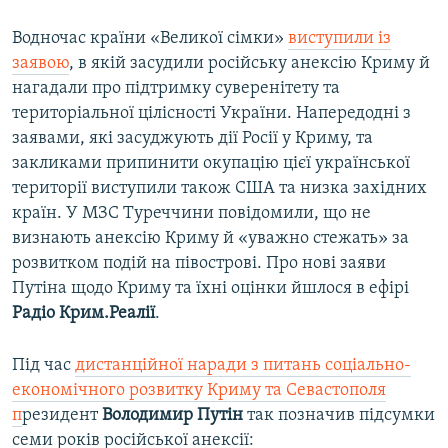
Водночас країни «Великої сімки»
виступили із
заявою
, в якій засудили російську анексію Криму й
нагадали про підтримку суверенітету та
територіальної цілісності України. Напередодні з
заявами, які засуджують дії Росії у Криму, та
закликами припинити окупацію цієї української
території виступили також США та низка західних
країн. У МЗС Туреччини повідомили, що не
визнають анексію Криму й «уважно стежать» за
розвитком подій на півострові. Про нові заяви
Путіна щодо Криму та їхні оцінки йшлося в ефірі
Радіо Крим.Реалії
.
Під час
дистанційної наради з питань соціально-
економічного розвитку Криму та Севастополя
п
резидент
Володимир Путін
так позначив підсумки
семи років російської анексії: