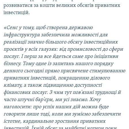
розвиватися за кошти великих обсягів приватних
інвестицій.
«Сенс у тому, щоб створена державою
інфраструктура забезпечила можливості для
реалізації значно більшого обсягу інвестиційних
проєктів у всіх галузях: від промисловості до сфери
послуг. І перш за все йдеться саме про ініціативи
бізнесу. Тому одне із запитань нашого порядку
денного сьогодні прямо присвячене стимулюванню
приватних інвестицій, покращенню ділового
клімату, а також підвищенню доступності
фінансових послуг. З чим тут пов'язані труднощі й
часто штучні бар'єри, ми усі знаємо. Хочу
наголосити: про успіх наших дій можна буде
говорити лише тоді, коли ми зуміємо забезпечити
істотне, кардинальне зростання приватних
інвестицій. Їхній обсяг за майбутні чотири роки,