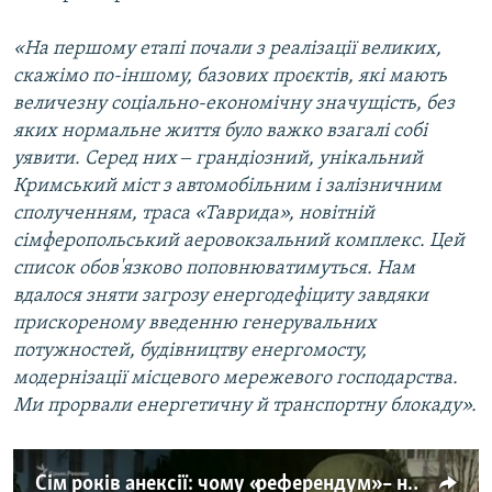
«На першому етапі почали з реалізації великих,
скажімо по-іншому, базових проєктів, які мають
величезну соціально-економічну значущість, без
яких нормальне життя було важко взагалі собі
уявити. Серед них ‒ грандіозний, унікальний
Кримський міст з автомобільним і залізничним
сполученням, траса «Таврида», новітній
сімферопольський аеровокзальний комплекс. Цей
список обов'язково поповнюватимуться. Нам
вдалося зняти загрозу енергодефіциту завдяки
прискореному введенню генерувальних
потужностей, будівництву енергомосту,
модернізації місцевого мережевого господарства.
Ми прорвали енергетичну й транспортну блокаду».
Сім років анексії: чому «референдум» – несправжній (відео)