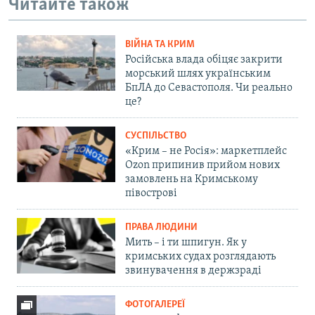
Читайте також
ВІЙНА ТА КРИМ
Російська влада обіцяє закрити
морський шлях українським
БпЛА до Севастополя. Чи реально
це?
СУСПІЛЬСТВО
«Крим – не Росія»: маркетплейс
Ozon припинив прийом нових
замовлень на Кримському
півострові
ПРАВА ЛЮДИНИ
Мить – і ти шпигун. Як у
кримських судах розглядають
звинувачення в держзраді
ФОТОГАЛЕРЕЇ