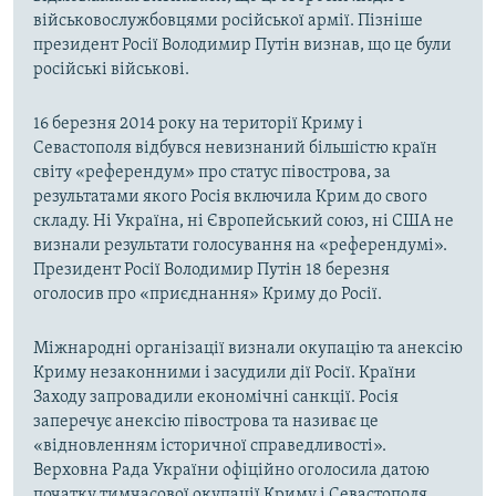
військовослужбовцями російської армії. Пізніше
президент Росії Володимир Путін визнав, що це були
російські військові.
16 березня 2014 року на території Криму і
Севастополя відбувся невизнаний більшістю країн
світу «референдум» про статус півострова, за
результатами якого Росія включила Крим до свого
складу. Ні Україна, ні Європейський союз, ні США не
визнали результати голосування на «референдумі».
Президент Росії Володимир Путін 18 березня
оголосив про «приєднання» Криму до Росії.
Міжнародні організації визнали окупацію та анексію
Криму незаконними і засудили дії Росії. Країни
Заходу запровадили економічні санкції. Росія
заперечує анексію півострова та називає це
«відновленням історичної справедливості».
Верховна Рада України офіційно оголосила датою
початку тимчасової окупації Криму і Севастополя