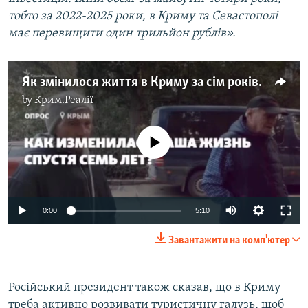
тобто за 2022-2025 роки, в Криму та Севастополі
має перевищити один трильйон рублів».
Як змінилося життя в Криму за сім років анексії? Відео Владислава Єсипенка, зняте до затримання
by
Крим.Реалії
No media source currently available
Auto
0:00
5:10
240p
Завантажити на комп'ютер
360p
Auto
240p
360p
480p
480p
Російський президент також сказав, що в Криму
треба активно розвивати туристичну галузь, щоб
720p