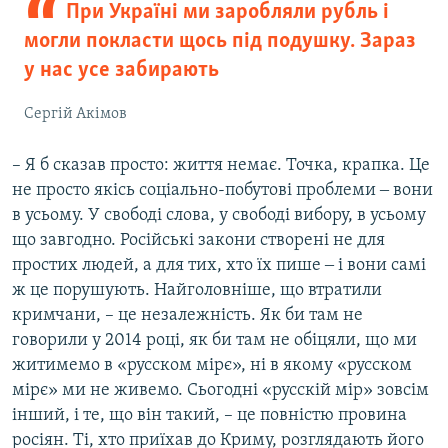
При Україні ми заробляли рубль і
могли покласти щось під подушку. Зараз
у нас усе забирають
Сергій Акімов
– Я б сказав просто: життя немає. Точка, крапка. Це
не просто якісь соціально-побутові проблеми ‒ вони
в усьому. У свободі слова, у свободі вибору, в усьому
що завгодно. Російські закони створені не для
простих людей, а для тих, хто їх пише ‒ і вони самі
ж це порушують. Найголовніше, що втратили
кримчани, – це незалежність. Як би там не
говорили у 2014 році, як би там не обіцяли, що ми
житимемо в «русском мірє», ні в якому «русском
мірє» ми не живемо. Сьогодні «русскій мір» зовсім
інший, і те, що він такий, – це повністю провина
росіян. Ті, хто приїхав до Криму, розглядають його