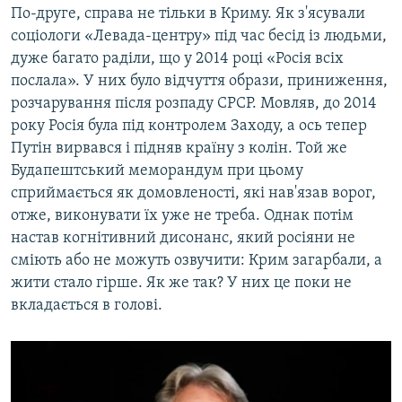
По-друге, справа не тільки в Криму. Як з'ясували
соціологи «Левада-центру» під час бесід із людьми,
дуже багато раділи, що у 2014 році «Росія всіх
послала». У них було відчуття образи, приниження,
розчарування після розпаду СРСР. Мовляв, до 2014
року Росія була під контролем Заходу, а ось тепер
Путін вирвався і підняв країну з колін. Той же
Будапештський меморандум при цьому
сприймається як домовленості, які нав'язав ворог,
отже, виконувати їх уже не треба. Однак потім
настав когнітивний дисонанс, який росіяни не
сміють або не можуть озвучити: Крим загарбали, а
жити стало гірше. Як же так? У них це поки не
вкладається в голові.