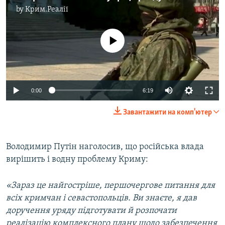
by
Крим.Реалії
No media source currently available
Auto
0:00
6:19
270p
Завантажити на комп'ютер
360p
Auto
270p
360p
404p
404p
Володимир Путін наголосив, що російська влада
вирішить і водну проблему Криму:
1080p
1080p
«Зараз це найгостріше, першочергове питання для
всіх кримчан і севастопольців. Ви знаєте, я дав
доручення уряду підготувати й розпочати
реалізацію комплексного плану щодо забезпечення