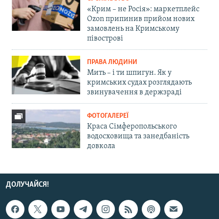
«Крим – не Росія»: маркетплейс
Ozon припинив прийом нових
замовлень на Кримському
півострові
ПРАВА ЛЮДИНИ
Мить – і ти шпигун. Як у
кримських судах розглядають
звинувачення в держзраді
ФОТОГАЛЕРЕЇ
Краса Сімферопольського
водосховища та занедбаність
довкола
ДОЛУЧАЙСЯ!