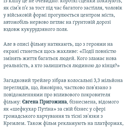
Із кліпу це не очевидно: короткі сценки показують,
як сім’я п’є за тост під час багатого застілля, чоловік
у військовій формі прогулюється центром міста,
автомобіль нервово петляє на ґрунтовій дорозі
вздовж кукурудзяного поля.
Але в описі фільму натякають, що з героями на
екрані станеться щось жахливе: «Події повністю
змінять життя багатьох людей. Кого зламає нова
реальність, а хто залишиться людиною до кінця?»
Загадковий трейлер зібрав колосальні 3,3 мільйона
переглядів, що, ймовірно, частково пов'язано з
повідомленнями про впливового покровителя
фільму:
Євгена Пригожина
, бізнесмена, відомого
як «шефкухар Путіна» за свій бізнес у сфері
громадського харчування та тісні зв'язки з
Кремлем. Також фільм рекламують на платформах,