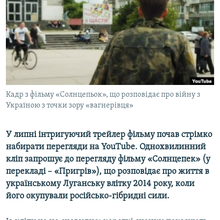
ВІДЕОУРОКИ «ELIFBE»
Русский
СВІДЧЕННЯ ОКУПАЦІЇ
Qırımtatar
УКРАЇНСЬКА ПРОБЛЕМА КРИМУ
ДОЛУЧАЙСЯ!
ІНФОГРАФІКА
Кадр з фільму «Солнцепьок», що розповідає про війну з
Україною з точки зору «вагнерівця»
Усі сайти RFE/RL
У липні інтригуючий трейлер фільму почав стрімко
набирати перегляди на YouTube. Однохвилинний
кліп запрошує до перегляду фільму «Солнцепек» (у
перекладі – «Пригрів»), що розповідає про життя в
українському Луганську влітку 2014 року, коли
його окупували російсько-гібридні сили.