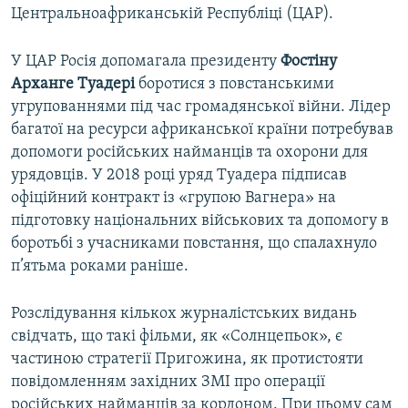
Центральноафриканській Республіці (ЦАР).
У ЦАР Росія допомагала президенту
Фостіну
Арханге Туадері
боротися з повстанськими
угрупованнями під час громадянської війни. Лідер
багатої на ресурси африканської країни потребував
допомоги російських найманців та охорони для
урядовців. У 2018 році уряд Туадера підписав
офіційний контракт із «групою Вагнера» на
підготовку національних військових та допомогу в
боротьбі з учасниками повстання, що спалахнуло
п’ятьма роками раніше.
Розслідування кількох журналістських видань
свідчать, що такі фільми, як «Солнцепьок», є
частиною стратегії Пригожина, як протистояти
повідомленням західних ЗМІ про операції
російських найманців за кордоном. При цьому сам