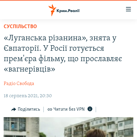
Доступність
посилання
Перейти
СУСПІЛЬСТВО
до
НОВИНИ
«Луганська різанина», знята у
основного
ВОДА.КРИМ
матеріалу
Євпаторії. У Росії готується
ВІДЕО ТА ФОТО
Перейти
прем'єра фільму, що прославляє
до
ПОЛІТИКА
«вагнерівців»
основної
БЛОГИ
навігації
Радіо Свобода
Перейти
ПОГЛЯД
до
18 серпень 2021, 20:30
ІНТЕРВ'Ю
пошуку
ВСЕ ЗА ДЕНЬ
Поділитись
Читати без VPN
СПЕЦПРОЕКТИ
ЯК ОБІЙТИ БЛОКУВАННЯ
ДЕПОРТАЦІЯ