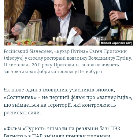
Російський бізнесмен, «кухар Путіна» Євген Пригожин
(ліворуч) у своєму ресторані подає їжу Володимиру Путіну,
11 листопада 2011 року. Пригожина також називають
засновником «фабрики тролів» у Петербурзі
Як каже один з імовірних учасників зйомок,
«Солнцепек» – не перший фільм про «вагнерівців»,
що знімається на території, які контролюють
російські сили.
«Фільм «Турист» знімали на реальній базі ПВК
Вагнера» в ЦАР, знімали пришвидшеними