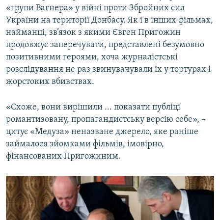
«групи Вагнера» у війні проти Збройних сил
України на території Донбасу. Як і в інших фільмах,
найманці, зв’язок з якими Євген Пригожин
продовжує заперечувати, представлені безумовно
позитивними героями, хоча журналістські
розслідування не раз звинувачували їх у тортурах і
жорстоких вбивствах.
«Схоже, вони вирішили ... показати публіці
романтизовану, пропагандистську версію себе», –
цитує «Медуза» неназване джерело, яке раніше
займалося зйомками фільмів, імовірно,
фінансованих Пригожиним.