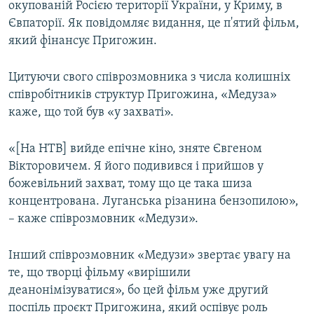
окупованій Росією території України, у Криму, в
Євпаторії. Як повідомляє видання, це п'ятий фільм,
який фінансує Пригожин.
Цитуючи свого співрозмовника з числа колишніх
співробітників структур Пригожина, «Медуза»
каже, що той був «у захваті».
«[На НТВ] вийде епічне кіно, зняте Євгеном
Вікторовичем. Я його подивився і прийшов у
божевільний захват, тому що це така шиза
концентрована. Луганська різанина бензопилою»,
– каже співрозмовник «Медузи».
Інший співрозмовник «Медузи» звертає увагу на
те, що творці фільму «вирішили
деанонімізуватися», бо цей фільм уже другий
поспіль проєкт Пригожина, який оспівує роль