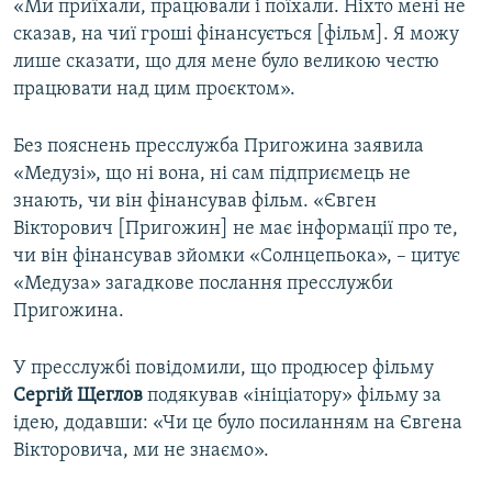
«Ми приїхали, працювали і поїхали. Ніхто мені не
сказав, на чиї гроші фінансується [фільм]. Я можу
лише сказати, що для мене було великою честю
працювати над цим проєктом».
Без пояснень пресслужба Пригожина заявила
«Медузі», що ні вона, ні сам підприємець не
знають, чи він фінансував фільм. «Євген
Вікторович [Пригожин] не має інформації про те,
чи він фінансував зйомки «Солнцепьока», – цитує
«Медуза» загадкове послання пресслужби
Пригожина.
У пресслужбі повідомили, що продюсер фільму
Сергій Щеглов
подякував «ініціатору» фільму за
ідею, додавши: «Чи це було посиланням на Євгена
Вікторовича, ми не знаємо».