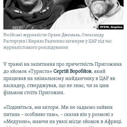
Російські журналісти Орхан Джемаль, Олександр
Расторгуєв і Кирило Радченко загинули у ЦАР під час
журналістського розслідування
У травні на запитання про причетність Пригожина
до зйомок «Туриста»
Сергі
й
Воробйов
, який
працював на знімальному майданчику в ЦАР як
каскадер, стверджував, що не знає, чи за цим
фільмом стоїть Пригожин.
«Подивіться, ми актори. Ми не задаємо зайвих
питань – особливо там», – сказав він у розмові з
«Медузою», маючи на увазі місце зйомок в Африці.