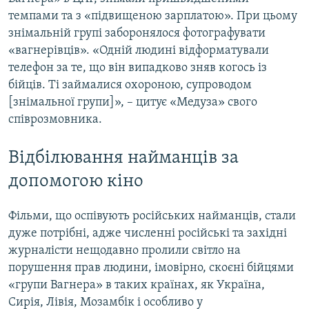
темпами та з «підвищеною зарплатою». При цьому
знімальній групі заборонялося фотографувати
«вагнерівців». «Одній людині відформатували
телефон за те, що він випадково зняв когось із
бійців. Ті займалися охороною, супроводом
[знімальної групи]», – цитує «Медуза» свого
співрозмовника.
Відбілювання найманців за
допомогою кіно
Фільми, що оспівують російських найманців, стали
дуже потрібні, адже численні російські та західні
журналісти нещодавно пролили світло на
порушення прав людини, імовірно, скоєні бійцями
«групи Вагнера» в таких країнах, як Україна,
Сирія, Лівія, Мозамбік і особливо у