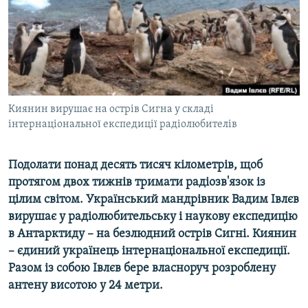
ВІДЕОУРОКИ «ELIFBE»
Русский
СВІДЧЕННЯ ОКУПАЦІЇ
Qırımtatar
УКРАЇНСЬКА ПРОБЛЕМА КРИМУ
ДОЛУЧАЙСЯ!
ІНФОГРАФІКА
Киянин вирушає на острів Сигна у складі
інтернаціональної експедиції радіолюбителів
Усі сайти RFE/RL
Подолати понад десять тисяч кілометрів, щоб
протягом двох тижнів тримати радіозв'язок із
цілим світом. Український мандрівник Вадим Івлєв
вирушає у радіолюбительську і наукову експедицію
в Антарктиду – на безлюдний острів Сигні. Киянин
– єдиний українець інтернаціональної експедиції.
Разом із собою Івлєв бере власноруч розроблену
антену висотою у 24 метри.