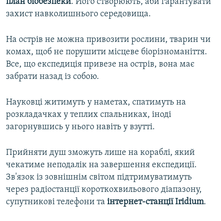
план біобезпеки
. Його створюють, аби гарантувати
захист навколишнього середовища.
На острів не можна привозити рослини, тварин чи
комах, щоб не порушити місцеве біорізноманіття.
Все, що експедиція привезе на острів, вона має
забрати назад із собою.
Науковці житимуть у наметах, спатимуть на
розкладачках у теплих спальниках, іноді
загорнувшись у нього навіть у взутті.
Прийняти душ зможуть лише на кораблі, який
чекатиме неподалік на завершення експедиції.
Зв'язок із зовнішнім світом підтримуватимуть
через радіостанції короткохвильового діапазону,
супутникові телефони та
інтернет-станції Іridium
.