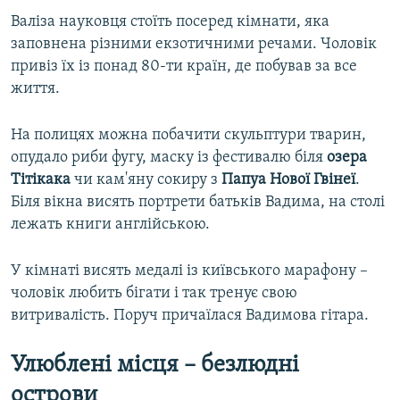
Валіза науковця стоїть посеред кімнати, яка
заповнена різними екзотичними речами. Чоловік
привіз їх із понад 80-ти країн, де побував за все
життя.
На полицях можна побачити скульптури тварин,
опудало риби фугу, маску із фестивалю біля
озера
Тітікака
чи кам'яну сокиру з
Папуа Нової Гвінеї
.
Біля вікна висять портрети батьків Вадима, на столі
лежать книги англійською.
У кімнаті висять медалі із київського марафону –
чоловік любить бігати і так тренує свою
витривалість. Поруч причаїлася Вадимова гітара.
Улюблені місця – безлюдні
острови