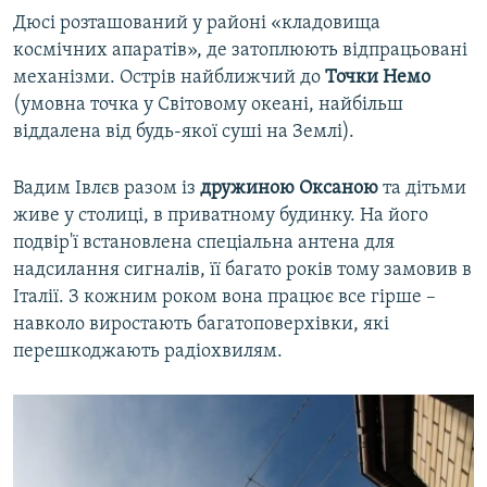
Дюсі розташований у районі «кладовища
космічних апаратів», де затоплюють відпрацьовані
механізми. Острів найближчий до
Точки Немо
(умовна точка у Світовому океані, найбільш
віддалена від будь-якої суші на Землі).
Вадим Івлєв разом із
дружиною Оксаною
та дітьми
живе у столиці, в приватному будинку. На його
подвір'ї встановлена спеціальна антена для
надсилання сигналів, її багато років тому замовив в
Італії. З кожним роком вона працює все гірше –
навколо виростають багатоповерхівки, які
перешкоджають радіохвилям.