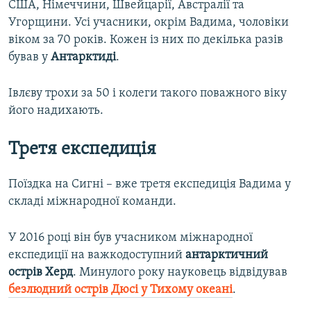
США, Німеччини, Швейцарії, Австралії та
Угорщини. Усі учасники, окрім Вадима, чоловіки
віком за 70 років. Кожен із них по декілька разів
бував у
Антарктиді
.
Івлєву трохи за 50 і колеги такого поважного віку
його надихають.
Третя експедиція
Поїздка на Сигні – вже третя експедиція Вадима у
складі міжнародної команди.
У 2016 році він був учасником міжнародної
експедиції на важкодоступний
антарктичний
острів Херд
. Минулого року науковець відвідував
безлюдний острів Дюсі у Тихому океані
.