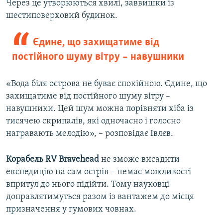
Через це утворюються хвилі, заввишки із
шестиповерховий будинок.
Єдине, що захищатиме від
постійного шуму вітру – навушники
«Вода біля острова не буває спокійною. Єдине, що
захищатиме від постійного шуму вітру –
навушники. Цей шум можна порівняти хіба із
тисячею скрипалів, які одночасно і голосно
награвають мелодію», – розповідає Івлєв.
Корабель RV Bravehead
не зможе висадити
експедицію на сам острів – немає можливості
впритул до нього підійти. Тому науковці
доправлятимуться разом із вантажем до місця
призначення у гумових човнах.