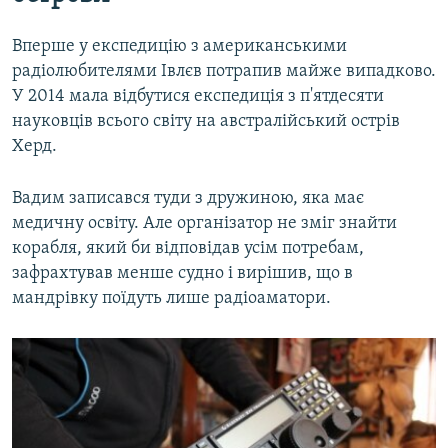
Вперше у експедицію з американськими
радіолюбителями Івлєв потрапив майже випадково.
У 2014 мала відбутися експедиція з п'ятдесяти
науковців всього світу на австралійський острів
Херд.
Вадим записався туди з дружиною, яка має
медичну освіту. Але організатор не зміг знайти
корабля, який би відповідав усім потребам,
зафрахтував менше судно і вирішив, що в
мандрівку поїдуть лише радіоаматори.