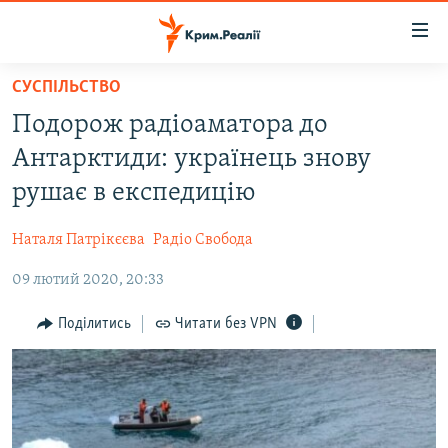
Доступність
посилання
Перейти
СУСПІЛЬСТВО
до
НОВИНИ
Подорож радіоаматора до
основного
ВОДА.КРИМ
матеріалу
Антарктиди: українець знову
ВІДЕО ТА ФОТО
Перейти
рушає в експедицію
до
ПОЛІТИКА
основної
Наталя Патрікєєва
Радіо Свобода
БЛОГИ
навігації
Перейти
09 лютий 2020, 20:33
ПОГЛЯД
до
ІНТЕРВ'Ю
Поділитись
Читати без VPN
пошуку
ВСЕ ЗА ДЕНЬ
СПЕЦПРОЕКТИ
ЯК ОБІЙТИ БЛОКУВАННЯ
ДЕПОРТАЦІЯ