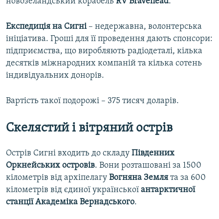
новозеландський корабель
RV Bravehead
.
Експедиція на Сигні
– недержавна, волонтерська
ініціатива. Гроші для її проведення дають спонсори:
підприємства, що виробляють радіодеталі, кілька
десятків міжнародних компаній та кілька сотень
індивідуальних донорів.
Вартість такої подорожі – 375 тисяч доларів.
Скелястий і вітряний острів
Острів Сигні входить до складу
Південних
Оркнейських островів
. Вони розташовані за 1500
кілометрів від архіпелагу
Вогняна Земля
та за 600
кілометрів від єдиної української
антарктичної
станції Академіка Вернадського
.