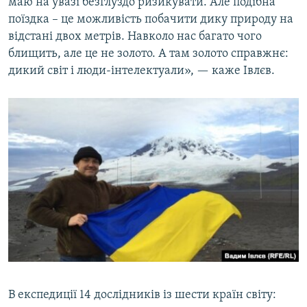
маю на увазі безглуздо ризикувати. Але подібна
поїздка – це можливість побачити дику природу на
відстані двох метрів. Навколо нас багато чого
блищить, але це не золото. А там золото справжнє:
дикий світ і люди-інтелектуали», — каже Івлєв.
В експедиції 14 дослідників із шести країн світу: