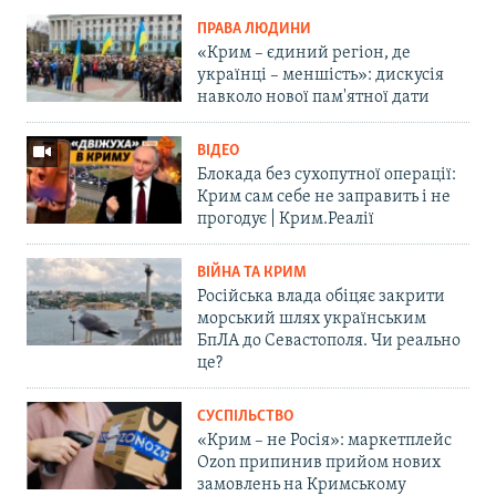
ПРАВА ЛЮДИНИ
«Крим – єдиний регіон, де
українці – меншість»: дискусія
навколо нової пам'ятної дати
ВІДЕО
Блокада без сухопутної операції:
Крим сам себе не заправить і не
прогодує | Крим.Реалії
ВІЙНА ТА КРИМ
Російська влада обіцяє закрити
морський шлях українським
БпЛА до Севастополя. Чи реально
це?
СУСПІЛЬСТВО
«Крим – не Росія»: маркетплейс
Ozon припинив прийом нових
замовлень на Кримському