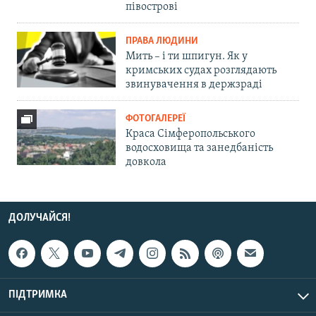
півострові
ПРАВА ЛЮДИНИ
Мить – і ти шпигун. Як у
кримських судах розглядають
звинувачення в держзраді
ФОТОГАЛЕРЕЇ
Краса Сімферопольського
водосховища та занедбаність
довкола
ДОЛУЧАЙСЯ!
ПІДТРИМКА