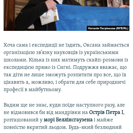
Хоча сама і експедиції не їздить, Оксана займається
організацією зв’язку науковців із українськими
школами. Кілька із них матимуть скайп-розмови із
експедицією прямо із Сигні. Подружжя вважає, що
так діти не лише зможуть розпитати про все, що їх
цікавить а, можливо, і обрати для себе природничі
професії в майбутньому.
Вадим ще не знає, куди поїде наступного разу, але
не відмовився би від мандрівки на
Острів Петра I
,
розташований у
морі Беллінсгаузена
і майже
повністю вкритий льодом. Будь-який безлюдний