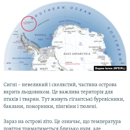
Сигні – невеликий і скелястий, частина острова
вкрита льодовиком. Це важлива територія для
птахів і тварин. Тут живуть гігантські буревісники,
баклани, поморники, пінгвіни і тюлені.
Зараз на острові літо. Це означає, що температура
повітря триматиметься близько нуля, але