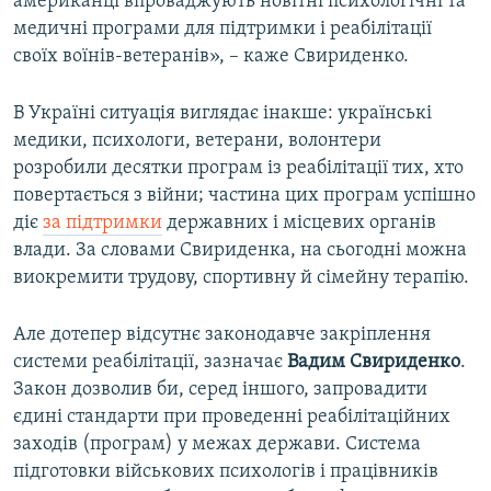
американці впроваджують новітні психологічні та
медичні програми для підтримки і реабілітації
своїх воїнів-ветеранів», – каже Свириденко.
В Україні ситуація виглядає інакше: українські
медики, психологи, ветерани, волонтери
розробили десятки програм із реабілітації тих, хто
повертається з війни; частина цих програм успішно
діє
за підтримки
державних і місцевих органів
влади. За словами Свириденка, на сьогодні можна
виокремити трудову, спортивну й сімейну терапію.
Але дотепер відсутнє законодавче закріплення
системи реабілітації, зазначає
Вадим Свириденко
.
Закон дозволив би, серед іншого, запровадити
єдині стандарти при проведенні реабілітаційних
заходів (програм) у межах держави. Система
підготовки військових психологів і працівників