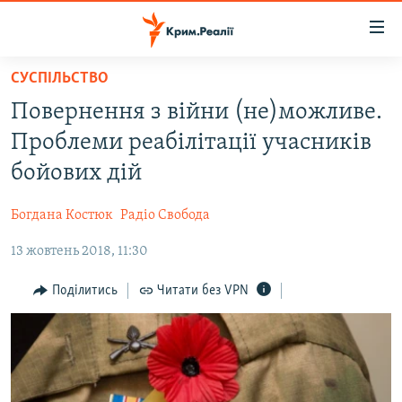
Доступність
посилання
Перейти
СУСПІЛЬСТВО
до
НОВИНИ
Повернення з війни (не)можливе.
основного
ВОДА.КРИМ
матеріалу
Проблеми реабілітації учасників
ВІДЕО ТА ФОТО
Перейти
бойових дій
до
ПОЛІТИКА
основної
Богдана Костюк
Радіо Свобода
БЛОГИ
навігації
Перейти
13 жовтень 2018, 11:30
ПОГЛЯД
до
ІНТЕРВ'Ю
Поділитись
Читати без VPN
пошуку
ВСЕ ЗА ДЕНЬ
СПЕЦПРОЕКТИ
ЯК ОБІЙТИ БЛОКУВАННЯ
ДЕПОРТАЦІЯ