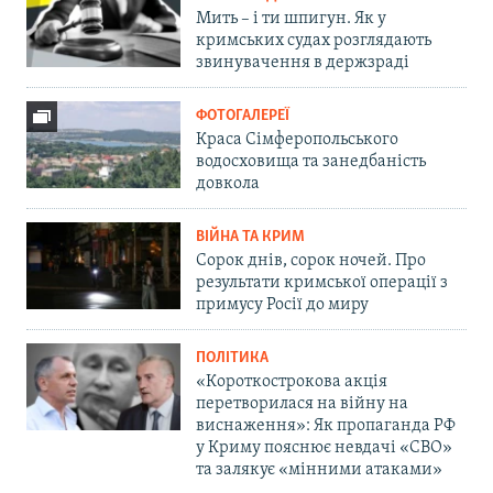
Мить – і ти шпигун. Як у
кримських судах розглядають
звинувачення в держзраді
ФОТОГАЛЕРЕЇ
Краса Сімферопольського
водосховища та занедбаність
довкола
ВІЙНА ТА КРИМ
Сорок днів, сорок ночей. Про
результати кримської операції з
примусу Росії до миру
ПОЛІТИКА
«Короткострокова акція
перетворилася на війну на
виснаження»: Як пропаганда РФ
у Криму пояснює невдачі «СВО»
та залякує «мінними атаками»