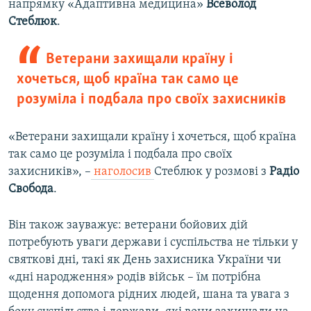
напрямку «Адаптивна медицина»
Всеволод
Стеблюк
.
Ветерани захищали країну і
хочеться, щоб країна так само це
розуміла і подбала про своїх захисників
«Ветерани захищали країну і хочеться, щоб країна
так само це розуміла і подбала про своїх
захисників», –
наголосив
Стеблюк у розмові з
Радіо
Свобода
.
Він також зауважує: ветерани бойових дій
потребують уваги держави і суспільства не тільки у
святкові дні, такі як День захисника України чи
«дні народження» родів військ – їм потрібна
щодення допомога рідних людей, шана та увага з