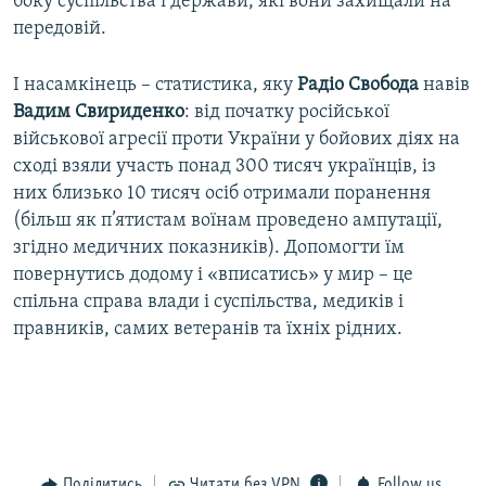
боку суспільства і держави, які вони захищали на
передовій.
І насамкінець – статистика, яку
Радіо Свобода
навів
Вадим Свириденко
: від початку російської
військової агресії проти України у бойових діях на
сході взяли участь понад 300 тисяч українців, із
них близько 10 тисяч осіб отримали поранення
(більш як п’ятистам воїнам проведено ампутації,
згідно медичних показників). Допомогти їм
повернутись додому і «вписатись» у мир – це
спільна справа влади і суспільства, медиків і
правників, самих ветеранів та їхніх рідних.
Поділитись
Читати без VPN
Follow us