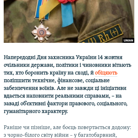
ВІДЕОУРОКИ «ELIFBE»
Русский
СВІДЧЕННЯ ОКУПАЦІЇ
Qırımtatar
УКРАЇНСЬКА ПРОБЛЕМА КРИМУ
ДОЛУЧАЙСЯ!
ІНФОГРАФІКА
Напередодні Дня захисника України 14 жовтня
очільники держави, політики і чиновники вітають
Усі сайти RFE/RL
тих, хто боронить країну на сході, й
обіцяють
поліпшити технічне, фінансове, соціальне
забезпечення воїнів. Але не завжди ці ініціативи
вдається наповнити реальними справами, – на
заваді об’єктивні фактори правового, соціального,
гуманітарного характеру.
Раніше чи пізніше, але боєць повертається додому:
з чорно-білого світу війни – у багатобарвний,