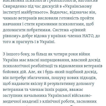
військових психологів і реабілітологів, наголосив
Свириденко під час дискусій в «Українському
інституті майбутнього». Водночас, відзначає він,
чимало ветеранів висловили готовність пройти
навчання і стати кризовими психологами, щоб
допомагати побратимам. Система «рівний
рівному» добре відома у країнах-членах НАТО, до
того ж прагнуть і в Україні.
З іншого боку, за більш як чотири роки війни
Україна має власні напрацювання, власний досвід
психологічної реабілітації та відновлення ветеранів
бойових дій. Але, як і будь-який подібний досвід,
він потребує збагачення, пошуку нових підходів,
щоб надавати якісну й результативну допомогу
ветеранам та членам їхніх родин, вважає
заступник начальника Української військово-
медичної академії з клінічної роботи, засновник