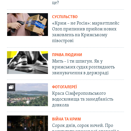
це?
СУСПІЛЬСТВО
«Крим – не Росія»: маркетплейс
Ozon припинив прийом нових
замовлень на Кримському
півострові
ПРАВА ЛЮДИНИ
Мить – і ти шпигун. Як у
кримських судах розглядають
звинувачення в держзраді
ФОТОГАЛЕРЕЇ
Краса Сімферопольського
водосховища та занедбаність
довкола
ВІЙНА ТА КРИМ
Сорок днів, сорок ночей. Про