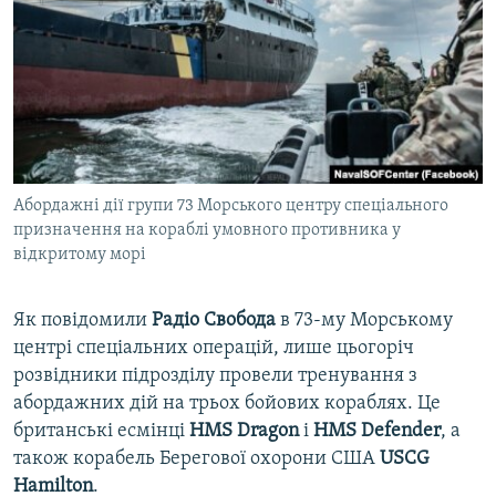
Абордажні дії групи 73 Морського центру спеціального
призначення на кораблі умовного противника у
відкритому морі
Як повідомили
Радіо Свобода
в 73-му Морському
центрі спеціальних операцій, лише цьогоріч
розвідники підрозділу провели тренування з
абордажних дій на трьох бойових кораблях. Це
британські есмінці
HMS Dragon
і
HMS Defender
, а
також корабель Берегової охорони США
USCG
Hamilton
. ​