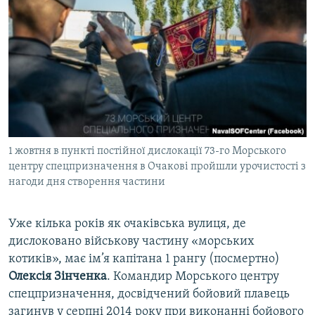
1 жовтня в пункті постійної дислокації 73-го Морського
центру спецпризначення в Очакові пройшли урочистості з
нагоди дня створення частини
Уже кілька років як очаківська вулиця, де
дислоковано військову частину «морських
котиків», має ім’я капітана 1 рангу (посмертно)
Олексія Зінченка
. Командир Морського центру
спецпризначення, досвідчений бойовий плавець
загинув у серпні 2014 року при виконанні бойового