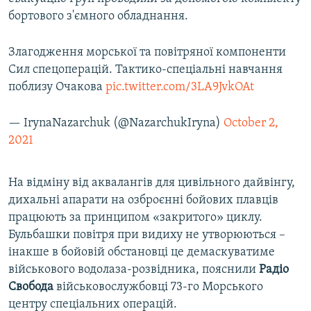
бортового з'ємного обладнання.
Злагодження морської та повітряної компоненти
Сил спецоперацій. Тактико-спеціальні навчання
поблизу Очакова
pic.twitter.com/3LA9JvkOAt
— IrynaNazarchuk (@NazarchukIryna)
October 2,
2021
На відміну від аквалангів для цивільного дайвінгу,
дихальні апарати на озброєнні бойових плавців
працюють за принципом «закритого» циклу.
Бульбашки повітря при видиху не утворюються –
інакше в бойовій обстановці це демаскуватиме
військового водолаза-розвідника, пояснили
Радіо
Свобода
військовослужбовці 73-го Морського
центру спеціальних операцій.