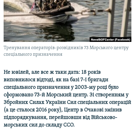
ВІДЕОУРОКИ «ELIFBE»
Русский
СВІДЧЕННЯ ОКУПАЦІЇ
Qırımtatar
УКРАЇНСЬКА ПРОБЛЕМА КРИМУ
ДОЛУЧАЙСЯ!
ІНФОГРАФІКА
Тренування операторів-розвідників 73 Морського центру
спеціального призначення
Усі сайти RFE/RL
Не ювілей, але все ж таки дата: 18 років
виповнилося відтоді, як на базі 7-ї бригади
спеціального призначення у 2003-му році було
сформовано 73-й Морський центр. Зі створенням у
Збройних Силах України Сил спеціальних операцій
(а це сталося 2016 року), Центр в Очакові змінив
підпорядкування, перейшовши від Військово-
морських сил до складу ССО.