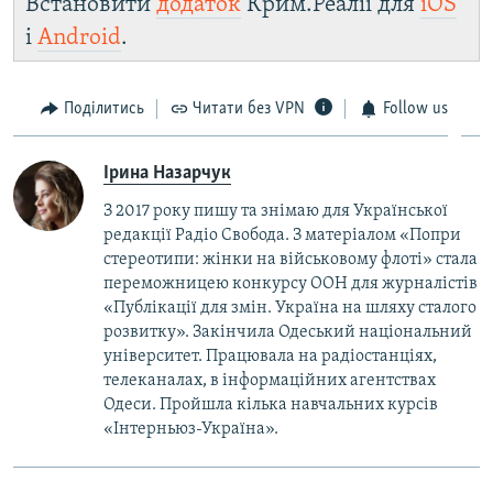
Встановити
додаток
Крим.Реалії для
iOS
і
Android
.
Поділитись
Читати без VPN
Follow us
Ірина Назарчук
З 2017 року пишу та знімаю для Української
редакції Радіо Свобода. З матеріалом «Попри
стереотипи: жінки на військовому флоті» стала
переможницею конкурсу ООН для журналістів
«Публікації для змін. Україна на шляху сталого
розвитку». Закінчила Одеський національний
університет. Працювала на радіостанціях,
телеканалах, в інформаційних агентствах
Одеси. Пройшла кілька навчальних курсів
«Інтерньюз-Україна».