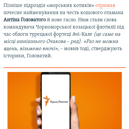
Пізніше підрозділ «морських котиків»
отримав
почесне найменування на честь кошового отамана
Антіна Головатого
й нове гасло. Ним стали слова
командувача Чорноморської козацької флотилії під
час облоги турецької фортеці Ачі-Кале
(це саме на
місці нинішнього Очакова – ред)
.
«Раз не можна
вдень, візьмемо вночі»
, – мовив тоді, стверджують
історики, Головатий.