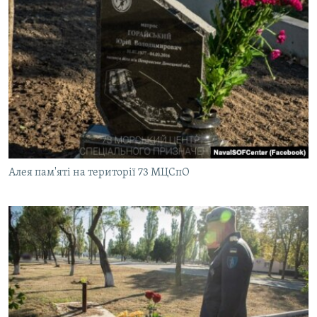
Алея пам'яті на території 73 МЦСпО