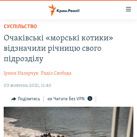
Доступність
посилання
Перейти
СУСПІЛЬСТВО
до
НОВИНИ
Очаківські «морські котики»
основного
ВОДА.КРИМ
матеріалу
відзначили річницю свого
ВІДЕО ТА ФОТО
Перейти
підрозділу
до
ПОЛІТИКА
основної
Ірина Назарчук
Радіо Свобода
БЛОГИ
навігації
Перейти
03 жовтень 2021, 11:40
ПОГЛЯД
до
ІНТЕРВ'Ю
Поділитись
Читати без VPN
пошуку
ВСЕ ЗА ДЕНЬ
СПЕЦПРОЕКТИ
ЯК ОБІЙТИ БЛОКУВАННЯ
ДЕПОРТАЦІЯ