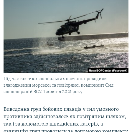
Під час тактико-спеціальних навчань проводили
злагодження морської та повітряної компонент Сил
спецоперацій ЗСУ. 1 жовтня 2021 року
Виведення груп бойових плавців у тил умовного
противника здійснювалось як повітряним шляхом,
так і за допомогою швидкісних катерів, а
евакуацію груп проводили за допомогою комплекту