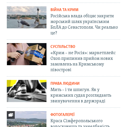
ВІЙНА ТА КРИМ
Російська влада обіцяє закрити
морський шлях українським
БпЛА до Севастополя. Чи реально
це?
СУСПІЛЬСТВО
«Крим – не Росія»: маркетплейс
Ozon припинив прийом нових
замовлень на Кримському
півострові
ПРАВА ЛЮДИНИ
Мить – і ти шпигун. Як у
кримських судах розглядають
звинувачення в держзраді
ФОТОГАЛЕРЕЇ
Краса Сімферопольського
водосховища та занедбаність