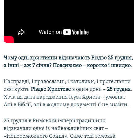
ВІДЕОУРОКИ «ELIFBE»
Русский
СВІДЧЕННЯ ОКУПАЦІЇ
Qırımtatar
УКРАЇНСЬКА ПРОБЛЕМА КРИМУ
ДОЛУЧАЙСЯ!
ІНФОГРАФІКА
Чому одні християни відзначають Різдво 25 грудня,
а інші ‒ аж 7 січня? Пояснюємо ‒ коротко і швидко.
Усі сайти RFE/RL
Насправді, і православні, і католики, і протестанти
святкують
Різдво Христове
в один день –
25 грудня
.
Хоча ця дата народження Ісуса Христа – умовна.
Ані в Біблії, ані в жодному документі її не знайти.
25 грудня в Римській імперії традиційно
відзначали одне із найважливіших свят ‒
«Непереможного Сонця». Саме тоді темрява