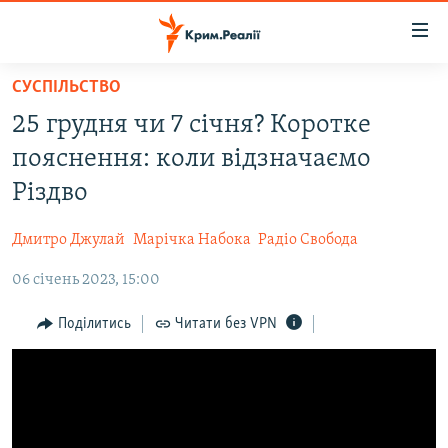
Доступність
посилання
Перейти
СУСПІЛЬСТВО
до
НОВИНИ
25 грудня чи 7 січня? Коротке
основного
ВОДА.КРИМ
матеріалу
пояснення: коли відзначаємо
ВІДЕО ТА ФОТО
Перейти
Різдво
до
ПОЛІТИКА
основної
Дмитро Джулай
Марічка Набока
Радіо Свобода
БЛОГИ
навігації
Перейти
06 січень 2023, 15:00
ПОГЛЯД
до
ІНТЕРВ'Ю
Поділитись
Читати без VPN
пошуку
ВСЕ ЗА ДЕНЬ
СПЕЦПРОЕКТИ
ЯК ОБІЙТИ БЛОКУВАННЯ
ДЕПОРТАЦІЯ