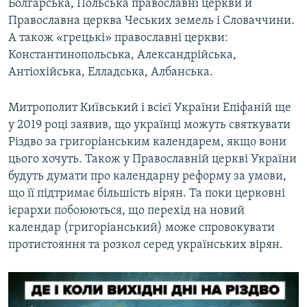
Болгарська, Польська православні церкви й
Православна церква Чеських земель і Словаччини.
А також «грецькі» православні церкви:
Константинопольська, Александрійська,
Антіохійська, Елладська, Албанська.
Митрополит Київський і всієї України Епіфаній ще
у 2019 році заявив, що українці можуть святкувати
Різдво за григоріанським календарем, якщо вони
цього хочуть. Також у Православній церкві України
будуть думати про календарну реформу за умови,
що її підтримає більшість вірян. Та поки церковні
ієрархи побоюються, що перехід на новий
календар (григоріанський) може спровокувати
протистояння та розкол серед українських вірян.