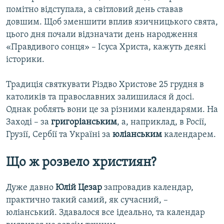
помітно відступала, а світловий день ставав
довшим. Щоб зменшити вплив язичницького свята,
цього дня почали відзначати день народження
«Правдивого сонця» – Ісуса Христа, кажуть деякі
історики.
Традиція святкувати Різдво Христове 25 грудня в
католиків та православних залишилася й досі.
Однак роблять вони це за різними календарями. На
Заході – за
григоріанським
, а, наприклад, в Росії,
Грузії, Сербії та Україні за
юліанським
календарем.
Що ж розвело християн?
Дуже давно
Юлій Цезар
запровадив календар,
практично такий самий, як сучасний, –
юліанський. Здавалося все ідеально, та календар