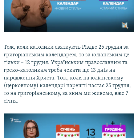
Тож, коли католики святкують Різдво 25 грудня за
григоріанським календарем, то за юліанським це
тільки – 12 грудня. Українським православним та
греко-католикам треба чекати ще 13 днів на
народження Христа. Тож, коли на юліанському
(церковному) календарі нарешті настає 25 грудня,
то на григоріанському, за яким ми живемо, вже 7
січня.