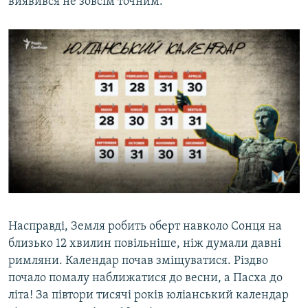
виявився не зовсім точним.
Насправді, Земля робить оберт навколо Сонця на
близько 12 хвилин повільніше, ніж думали давні
римляни. Календар почав зміщуватися. Різдво
почало помалу наближатися до весни, а Пасха до
літа! За півтори тисячі років юліанський календар