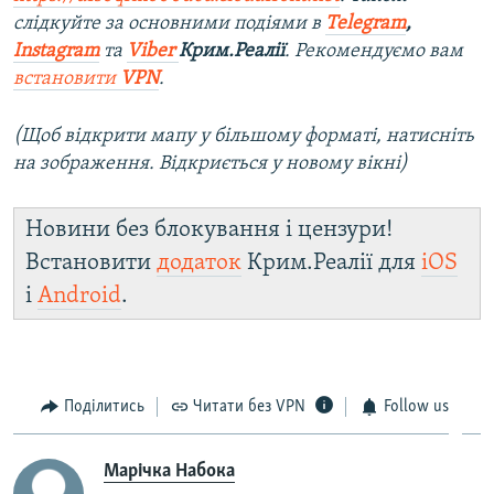
слідкуйте за основними подіями в
Telegram
,
Instagram
та
Viber
Крим.Реалії
. Ре
комендуємо вам
встановити
VPN
.
(Щоб відкрити мапу у більшому форматі, натисніть
на зображення. Відкриється у новому вікні)
Новини без блокування і цензури!
Встановити
додаток
Крим.Реалії для
iOS
і
Android
.
Поділитись
Читати без VPN
Follow us
Марічка Набока