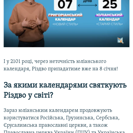
І у 2101 році, через неточність юліанського
календаря, Різдво припадатиме вже на 8 січня!
За якими календарями святкують
Різдво у світі?
Зараз юліанським календарем продовжують
користуватися Російська, Грузинська, Сербська,
Єрусалимська православні церкви, а також
Православна церква України (ПЦУ) та Українська