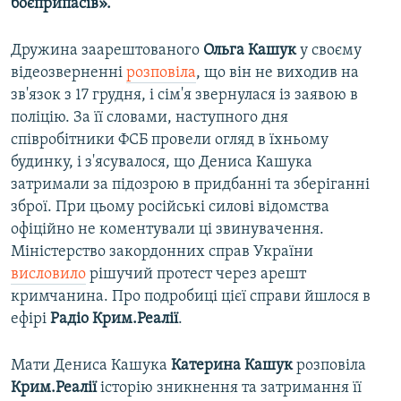
боєприпасів».
Дружина заарештованого
Ольга Кашук
у своєму
відеозверненні
розповіла
, що він не виходив на
зв'язок з 17 грудня, і сім'я звернулася із заявою в
поліцію. За її словами, наступного дня
співробітники ФСБ провели огляд в їхньому
будинку, і з'ясувалося, що Дениса Кашука
затримали за підозрою в придбанні та зберіганні
зброї. При цьому російські силові відомства
офіційно не коментували ці звинувачення.
Міністерство закордонних справ України
висловило
рішучий протест через арешт
кримчанина. Про подробиці цієї справи йшлося в
ефірі
Радіо Крим.Реалії
.
Мати Дениса Кашука
Катерина Кашук
розповіла
Крим.Реалії
історію зникнення та затримання її