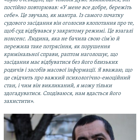
постійно повторював: «У мене все добре, бережіть
себе». Це звучало, як мантра. Із самого початку
судового засідання він оголосив клопотання про те,
щоб суд відбувався у закритому режимі. Це взагалі
нонсенс. Людина, яка не бачила свою сім'ю й
пережила таке потрясіння, як порушення
кримінальної справи, раптом наголошує, що
засідання має відбуватися без його близьких
родичів і засобів масової інформації. Я вважаю, що
це свідчить про важкий психологічно-емоційний
стан, і чим він викликаний, я можу тільки
здогадуватися. Сподіваюся, нам вдасться його
захистити».