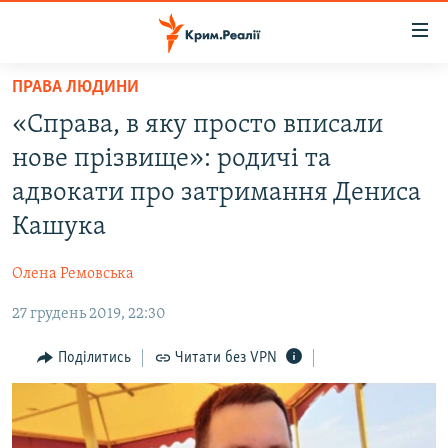
Доступність
посилання
Перейти
ПРАВА ЛЮДИНИ
до
НОВИНИ
«Справа, в яку просто вписали
основного
ВОДА.КРИМ
матеріалу
нове прізвище»: родичі та
ВІДЕО ТА ФОТО
Перейти
адвокати про затримання Дениса
до
ПОЛІТИКА
Кашука
основної
БЛОГИ
навігації
Олена Ремовська
Перейти
ПОГЛЯД
до
27 грудень 2019, 22:30
ІНТЕРВ'Ю
пошуку
ВСЕ ЗА ДЕНЬ
Поділитись
Читати без VPN
СПЕЦПРОЕКТИ
ЯК ОБІЙТИ БЛОКУВАННЯ
ДЕПОРТАЦІЯ