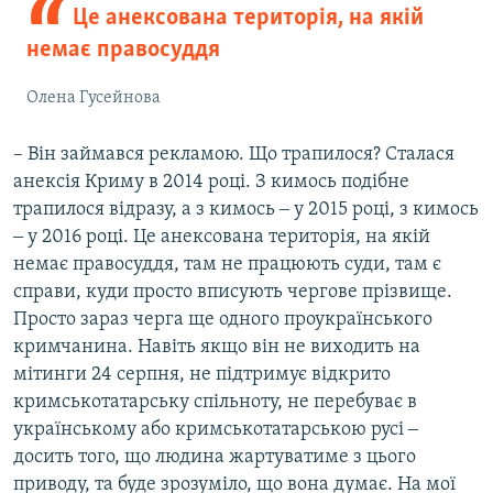
Це анексована територія, на якій
немає правосуддя
Олена Гусейнова
– Він займався рекламою. Що трапилося? Сталася
анексія Криму в 2014 році. З кимось подібне
трапилося відразу, а з кимось ‒ у 2015 році, з кимось
‒ у 2016 році. Це анексована територія, на якій
немає правосуддя, там не працюють суди, там є
справи, куди просто вписують чергове прізвище.
Просто зараз черга ще одного проукраїнського
кримчанина. Навіть якщо він не виходить на
мітинги 24 серпня, не підтримує відкрито
кримськотатарську спільноту, не перебуває в
українському або кримськотатарською русі ‒
досить того, що людина жартуватиме з цього
приводу, та буде зрозуміло, що вона думає. На мої