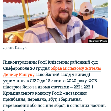
ВІДЕОУРОКИ «ELIFBE»
Русский
СВІДЧЕННЯ ОКУПАЦІЇ
Qırımtatar
УКРАЇНСЬКА ПРОБЛЕМА КРИМУ
ДОЛУЧАЙСЯ!
ІНФОГРАФІКА
Денис Кашук
Усі сайти RFE/RL
Підконтрольний Росії Київський районний суд
Сімферополя 20 грудня
обрав місцевому жителю
Денису Кашуку
запобіжний захід у вигляді
утримання в СІЗО до 18 лютого 2020 року. ФСБ
підозрює його за двома статтями ‒ 222 і 222.1
Кримінального кодексу Росії: «незаконне
придбання, передача, збут, зберігання,
перевезення або носіння зброї, її основних частин,