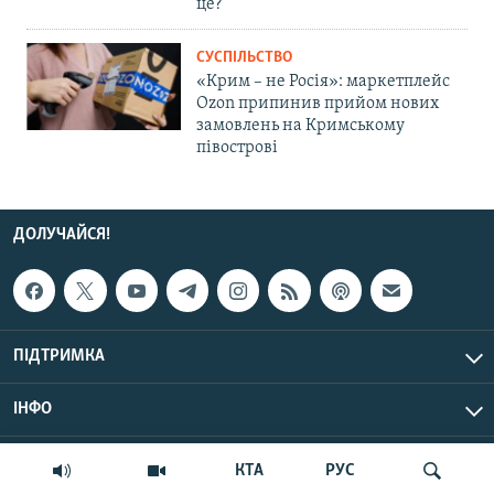
це?
СУСПІЛЬСТВО
«Крим – не Росія»: маркетплейс
Ozon припинив прийом нових
замовлень на Кримському
півострові
ДОЛУЧАЙСЯ!
ПІДТРИМКА
ІНФО
© Крим.Реалії, 2026 | Усі права застережено.
КТА
РУС