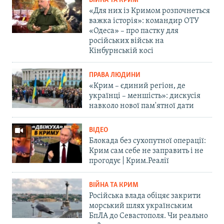
ВІЙНА ТА КРИМ
«Для них із Кримом розпочнеться
важка історія»: командир ОТУ
«Одеса» – про пастку для
російських військ на
Кінбурнській косі
ПРАВА ЛЮДИНИ
«Крим – єдиний регіон, де
українці – меншість»: дискусія
навколо нової пам'ятної дати
ВІДЕО
Блокада без сухопутної операції:
Крим сам себе не заправить і не
прогодує | Крим.Реалії
ВІЙНА ТА КРИМ
Російська влада обіцяє закрити
морський шлях українським
БпЛА до Севастополя. Чи реально