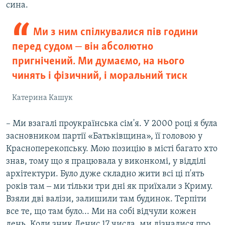
сина.
Ми з ним спілкувалися пів години
перед судом ‒ він абсолютно
пригнічений. Ми думаємо, на нього
чинять і фізичний, і моральний тиск
Катерина Кашук
– Ми взагалі проукраїнська сім'я. У 2000 році я була
засновником партії «Батьківщина», її головою у
Красноперекопську. Мою позицію в місті багато хто
знав, тому що я працювала у виконкомі, у відділі
архітектури. Було дуже складно жити всі ці п'ять
років там ‒ ми тільки три дні як приїхали з Криму.
Взяли дві валізи, залишили там будинок. Терпіти
все те, що там було... Ми на собі відчули кожен
день. Коли зник Денис 17 числа, ми дізналися про