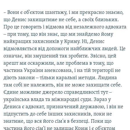
– Вони є об'єктом шантажу, і ми прекрасно знаємо,
що Денис захищатиме не себе, а своїх близьких.
Про це говорить і відмова від незалежного адвоката
‒ при тому, що він знає, що ми знайдемо йому
найкращих захисників у Криму. Ні, Денис
відмовляється від допомоги найближчих людей. Це
означає, він змушений так зробити. Звісно, цей
арешт ми оскаржили, але проблема в тому, що
частина України анексована, і на тій території не
діють закони ‒ тільки каральні методи. Людина
там собі не належить, він не може захищати себе.
Єдине можливе джерело справедливості тут ‒
українська влада та міжнародні суди. Зараз у
Дениса є адвокат, призначений державою, і він не
підпустить до себе інших захисників, поки не
знатиме, що вся його сім'я в безпеці. Поки що
частина його сім'ї не залишає Крим і є об'єктом