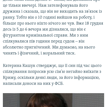
це тільки ввечері. Нам зателефонувала його
дружина і сказала, що він не виходить на зв'язок із
ранку. Тобто він о 10 годині вийшов на роботу, і
більше про нього ніхто нічого не чув. Вже 18 грудня
десь із 5 до 6 вечора ми дізналися, що він є
фігурантом кримінальної справи. Ми з ним
спілкувалися пів години перед судом ‒ він
абсолютно пригнічений. Ми думаємо, на нього
чинять і фізичний, і моральний тиск.
Катерина Кашук стверджує, що її син під час цього
спілкування попросив усю сім'ю негайно виїхати з
Криму, оскільки деякі люди, за його інформацією,
написали доноси на них у ФСБ.