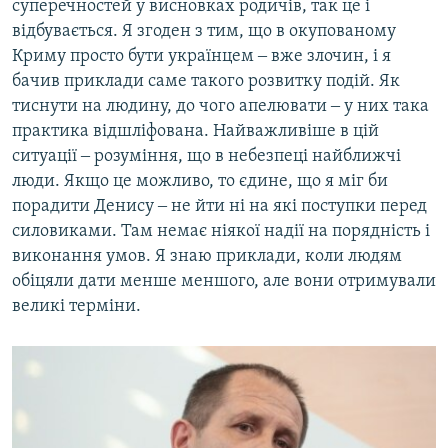
суперечностей у висновках родичів, так це і
відбувається. Я згоден з тим, що в окупованому
Криму просто бути українцем ‒ вже злочин, і я
бачив приклади саме такого розвитку подій. Як
тиснути на людину, до чого апелювати ‒ у них така
практика відшліфована. Найважливіше в цій
ситуації ‒ розуміння, що в небезпеці найближчі
люди. Якщо це можливо, то єдине, що я міг би
порадити Денису ‒ не йти ні на які поступки перед
силовиками. Там немає ніякої надії на порядність і
виконання умов. Я знаю приклади, коли людям
обіцяли дати менше меншого, але вони отримували
великі терміни.