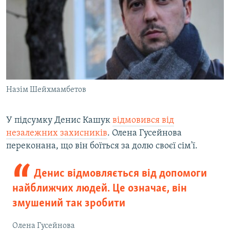
Назім Шейхмамбетов
У підсумку Денис Кашук
відмовився від
незалежних захисників
. Олена Гусейнова
переконана, що він боїться за долю своєї сім'ї.
Денис відмовляється від допомоги
найближчих людей. Це означає, він
змушений так зробити
Олена Гусейнова