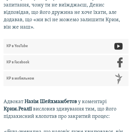
запитання, чому ти не виїжджаєш, Денис
відповідав, що його дружина не хоче їхати, але
додавав, що «ми всі не можемо залишити Крим,
він же наш».
КР в YouTube
КР в Facebook
КР в мобильном
Адвокат
Назім Шейхмамбетов
у коментарі
Крим.Реалії
висловив здивування тим, що його
підзахисний клопотав про закритий процес:
«Було очевидно, що чоловік дуже хвилювався, він