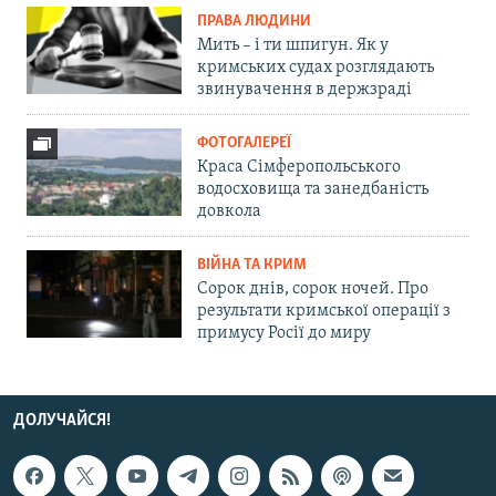
ПРАВА ЛЮДИНИ
Мить – і ти шпигун. Як у
кримських судах розглядають
звинувачення в держзраді
ФОТОГАЛЕРЕЇ
Краса Сімферопольського
водосховища та занедбаність
довкола
ВІЙНА ТА КРИМ
Сорок днів, сорок ночей. Про
результати кримської операції з
примусу Росії до миру
ДОЛУЧАЙСЯ!