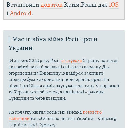
Встановити
додаток
Крим.Реалії для
iOS
і
Android
.
Масштабна війна Росії проти
України
24 лютого 2022 року Росія
атакувала
Україну на землі
і в повітрі по всій довжині спільного кордону. Для
вторгнення на Київщину із наміром захопити
столицю була використана територія Білорусі. На
півдні російська армія окупувала частину Запорізької
та Херсонської областей, а на півночі – райони
Сумщини та Чернігівщини.
На початку квітня російські війська
повністю
залишили
три області на півночі України – Київську,
Чернігівську і Сумську.