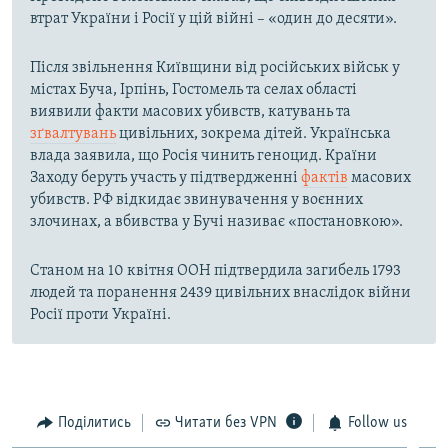
втрат України і Росії у цій війні – «один до десяти».
Після звільнення Київщини від російських військ у
містах Буча, Ірпінь, Гостомель та селах області
виявили факти масових убивств, катувань та
зґвалтувань
цивільних, зокрема дітей. Українська
влада заявила, що Росія чинить геноцид. Країни
Заходу беруть участь у підтвердженні
фактів
масових
убивств. РФ відкидає звинувачення у воєнних
злочинах, а вбивства у Бучі називає «постановкою».
Станом на 10 квітня ООН підтвердила загибель 1793
людей та поранення 2439 цивільних внаслідок війни
Росії проти Україні.
Поділитись
Читати без VPN
Follow us