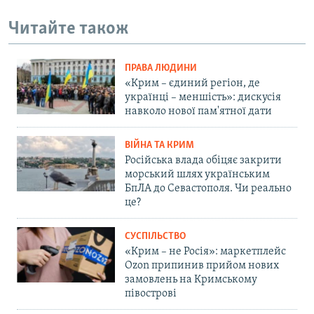
Читайте також
ПРАВА ЛЮДИНИ
«Крим – єдиний регіон, де
українці – меншість»: дискусія
навколо нової пам'ятної дати
ВІЙНА ТА КРИМ
Російська влада обіцяє закрити
морський шлях українським
БпЛА до Севастополя. Чи реально
це?
СУСПІЛЬСТВО
«Крим – не Росія»: маркетплейс
Ozon припинив прийом нових
замовлень на Кримському
півострові