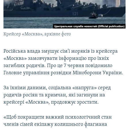
ВІДЕОУРОКИ «ELIFBE»
Русский
СВІДЧЕННЯ ОКУПАЦІЇ
Qırımtatar
УКРАЇНСЬКА ПРОБЛЕМА КРИМУ
Крейсер «Москва», архівне фото
ДОЛУЧАЙСЯ!
ІНФОГРАФІКА
Російська влада змушує сім'ї моряків із крейсера
«Москва» замовчувати інформацію про їхніх
Усі сайти RFE/RL
загиблих родичів. Про це 7 червня повідомило
Головне управління розвідки Міноборони України.
За їхніми даними, соціальна «напруга» серед
родичів росіян та кримчан, які загинули на
крейсері «Москва», продовжує зростати.
«Щоб покращити важкий психологічний стан
членів сімей екіпажу колишнього флагмана