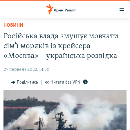
Доступність
посилання
Перейти
НОВИНИ
до
НОВИНИ
Російська влада змушує мовчати
основного
ВОДА.КРИМ
матеріалу
сім'ї моряків із крейсера
ВІДЕО ТА ФОТО
Перейти
«Москва» – українська розвідка
до
ПОЛІТИКА
основної
07 червень 2022, 14:30
БЛОГИ
навігації
Перейти
Поділитись
Читати без VPN
ПОГЛЯД
до
ІНТЕРВ'Ю
пошуку
ВСЕ ЗА ДЕНЬ
СПЕЦПРОЕКТИ
ЯК ОБІЙТИ БЛОКУВАННЯ
ДЕПОРТАЦІЯ