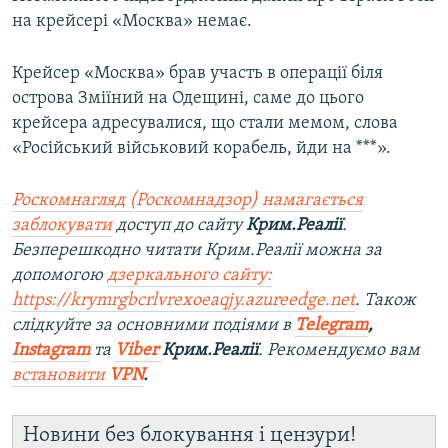
на крейсері «Москва» немає.
Крейсер «Москва» брав участь в операції біля
острова Зміїний на Одещині, саме до цього
крейсера адресувалися, що стали мемом, слова
«Російський військовий корабель, йди на ***».
Роскомнагляд (Роскомнадзор) намагається
заблокувати
доступ до сайту
Крим.Реалії
.
Безперешкодно читати Крим.Реалії можна за
допомогою
дзеркального сайту:
https://krymrgbcrlvrexoeaqjy.azureedge.net
. Також
слідкуйте за основними подіями в
Telegram
,
Instagram
та
Viber
Крим.Реалії
. Рекомендуємо вам
встановити
VPN
.
Новини без блокування і цензури!