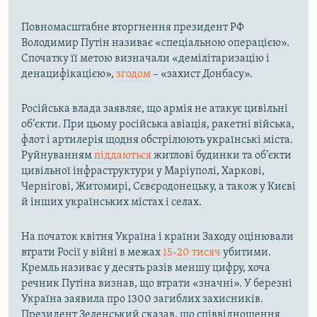
Повномасштабне вторгнення президент РФ
Володимир Путін називає «спеціальною операцією».
Спочатку її метою визначали «демілітаризацію і
денацифікацією»,
згодом
– «захист Донбасу».
Російська влада заявляє, що армія не атакує цивільні
об’єкти. При цьому російська авіація, ракетні війська,
флот і артилерія щодня обстрілюють українські міста.
Руйнуванням
піддаються
житлові будинки та об’єкти
цивільної інфраструктури у Маріуполі, Харкові,
Чернігові, Житомирі, Сєвєродонецьку, а також у Києві
й інших українських містах і селах.
На початок квітня Україна і країни Заходу оцінювали
втрати Росії у війні в межах
15-20 тисяч
убитими.
Кремль називає у десять разів меншу цифру, хоча
речник Путіна визнав, що втрати «значні». У березні
Україна заявила про 1300 загиблих захисників.
Президент Зеленський сказав, що співвідношення